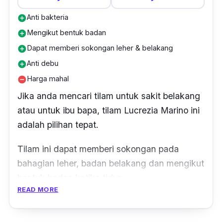
Anti bakteria
add_circle
Mengikut bentuk badan
add_circle
Dapat memberi sokongan leher & belakang
add_circle
Anti debu
add_circle
Harga mahal
remove_circle
Jika anda mencari tilam untuk sakit belakang
atau untuk ibu bapa, tilam Lucrezia Marino ini
adalah pilihan tepat.
Tilam ini dapat memberi sokongan pada
bahagian leher, badan belakang dan mengikut
bentuk badan ketika tidur.
READ MORE
Tilam ini juga menggunakan Bonnel Spring di
mana
spring
yang
dibuat adalah bahan
spring