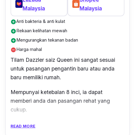
Malaysia
Malaysia
Anti bakteria & anti kulat
add_circle
Rekaan kelihatan mewah
add_circle
Mengurangkan tekanan badan
add_circle
Harga mahal
remove_circle
Tilam Dazzler saiz Queen ini sangat sesuai
untuk pasangan pengantin baru atau anda
baru memiliki rumah.
Mempunyai ketebalan 8 inci, ia dapat
memberi anda dan pasangan rehat yang
cukup.
Tilam ini mempunyai sistem pengudaraan
READ MORE
yang baik jadi tak akan menyebabkan anda