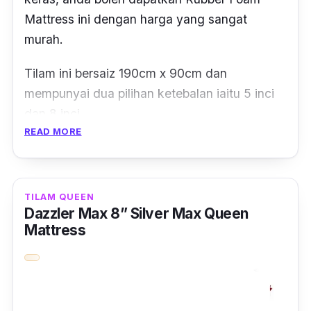
Mattress ini dengan harga yang sangat
murah.
Tilam ini bersaiz 190cm x 90cm dan
mempunyai dua pilihan ketebalan iaitu 5 inci
dan 8 inci.
READ MORE
Diperbuat daripada
material foam
yang
mempunyai ketumpatan yang tinggi dan
mempunyai waranti selama 5 tahun.
TILAM QUEEN
Dazzler Max 8” Silver Max Queen
Walaupun murah tapi tetap mampu
Mattress
memberikan sokongan yang diperlukan badan
untuk menjadi lebih selesa dan tidak mudah
rosak kerana menggunakan bahan berkualiti.