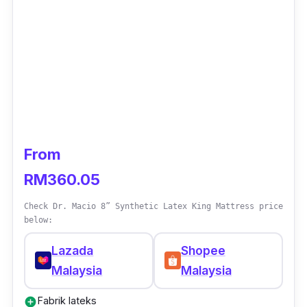
From
RM360.05
Check Dr. Macio 8” Synthetic Latex King Mattress price
below:
Lazada
Shopee
Malaysia
Malaysia
Fabrik lateks
add_circle