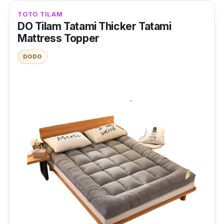
menyediakan struktur
spring
pepejal.
TOTO TILAM
DO Tilam Tatami Thicker Tatami
Dalam masa yang sama, dapat memastikan
Mattress Topper
pengaliran darah dengan baik serta dapat
DODO
memberi anda kualiti tidur yang maksimum.
Terdapat empat saiz dan semua saiz ini
berbeza dan anda boleh pilih mengikut
kesesuaian penggunaan di rumah.
King - 190cm x 180cm x 25cm
Queen - 190cm x 150cm x 25cm
Super Single - 190cm x 107cm x 25cm
Single - 190cm x 90cm x 25cm