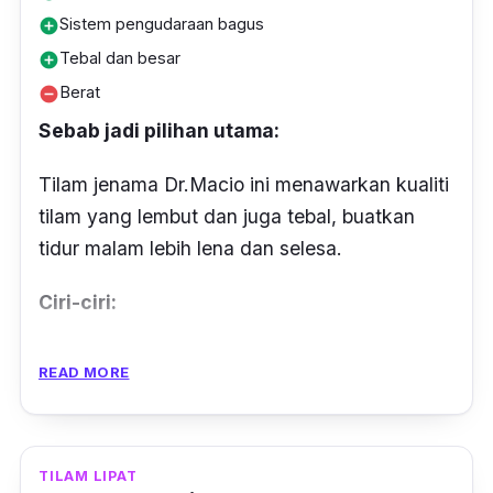
Sistem pengudaraan bagus
add_circle
Tebal dan besar
add_circle
Berat
remove_circle
Sebab jadi pilihan utama:
Tilam jenama Dr.Macio ini menawarkan kualiti
tilam yang lembut dan juga tebal, buatkan
tidur malam lebih lena dan selesa.
Ciri-ciri:
Tilam saiz King ini berukuran 190cm x 183cm
READ MORE
x 20cm boleh memuatkan dua orang dewasa
dan seorang atau dua orang kanak-kanak.
Material
tilam ini sangat lembut dan selesa
TILAM LIPAT