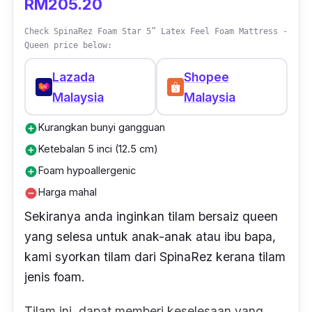
RM205.20
Check SpinaRez Foam Star 5” Latex Feel Foam Mattress -
Queen price below:
Lazada
Shopee
Malaysia
Malaysia
Kurangkan bunyi gangguan
add_circle
Ketebalan 5 inci (12.5 cm)
add_circle
Foam hypoallergenic
add_circle
Harga mahal
remove_circle
Sekiranya anda inginkan tilam bersaiz
queen
yang selesa untuk anak-anak atau ibu bapa,
kami syorkan tilam dari SpinaRez kerana tilam
jenis foam.
Tilam ini dapat memberi keselesaan yang