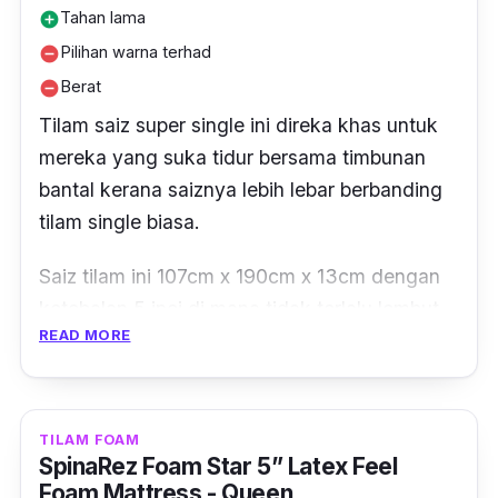
Tahan lama
add_circle
Pilihan warna terhad
remove_circle
Berat
remove_circle
Tilam saiz
super single
ini direka khas untuk
mereka yang suka tidur bersama timbunan
bantal kerana saiznya lebih lebar berbanding
tilam
single
biasa.
Saiz tilam ini 107cm x 190cm x 13cm dengan
ketebalan 5 inci di mana tidak terlalu lembut
READ MORE
dan tidak terlalu keras.
Tidak perlu risau jika ada sebarang kerosakan
pada tilam sebab terdapat waranti selama
TILAM FOAM
lima tahun.
SpinaRez Foam Star 5” Latex Feel
Foam Mattress - Queen