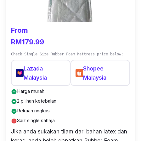
From
RM179.99
Check Single Size Rubber Foam Mattress price below:
Lazada
Shopee
Malaysia
Malaysia
Harga murah
add_circle
2 pilihan ketebalan
add_circle
Rekaan ringkas
add_circle
Saiz single sahaja
remove_circle
Jika anda sukakan tilam dari bahan
latex
dan
keras, anda boleh dapatkan Rubber Foam