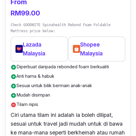
From
puas hati walaupun rasa macam keras, tapi
RM99.00
bila dah baring atas tu selesa je sebab tilam
jenis takde spring."
Check GOODNITE Spinahealth Rebond Foam Foldable
Mattress price below:
Lazada
Shopee
Malaysia
Malaysia
Diperbuat daripada rebonded foam berkualiti
add_circle
Anti hama & habuk
add_circle
Sesuai untuk bilik bermain anak-anak
add_circle
Mudah disimpan
add_circle
Tilam nipis
remove_circle
Ciri utama tilam ini adalah ia boleh dilipat,
sesuai untuk
travel
jadi mudah untuk di bawa
ke mana-mana seperti
berkhemah atau rumah