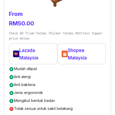
From
RM50.00
Check DO Tilam Tatami Thicker Tatami Mattress Topper
price below:
Lazada
Shopee
Malaysia
Malaysia
Mudah dilipat
add_circle
Anti alergi
add_circle
Anti bakteria
add_circle
Jenis ergonomik
add_circle
Mengikut bentuk badan
add_circle
Tidak sesuai untuk sakit belakang
remove_circle