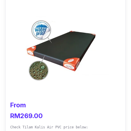
Mudah kata, mereka yang tidur atas tilam ini
akan dapat tidur yang berkualiti dengan
bantuan tilam jenis
rebond foam
ini.
From
RM269.00
Check Tilam Kalis Air PVC price below: