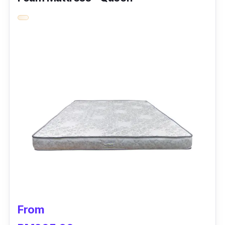
Kemudian, pada kedua-dua bahagian atas
dan bawah tilam boleh digunakan, jadi anda
boleh mengubah kedudukan mengikut
keselesaan dan keperluan.
Menariknya lagi, tilam ini direka tanpa
spring
tapi mampu memberikan sokongan yang
terbaik untuk badan anda.
Jika tilam ini digunakan oleh anak-anak yang
tidur bersama adik beradik, mereka tak akan
terganggu walaupun si kakak atau adik
bergerak-gerak ketika tidur.
From