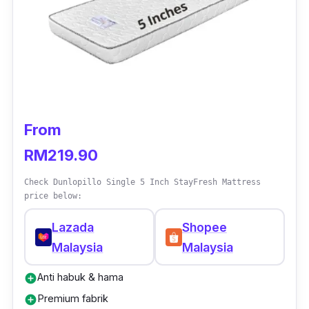
penggunaan.
Paling bagus, bahagian luar tilam single ini
boleh dicuci untuk mengekalkan kebersihan
dan keselesaan ketika tidur.
Oleh sebab tilam ini agak nipis, kami sarankan
From
anda tidak baring terlalu lama bagi
RM219.90
mengelakkan sakit belakang.
Check Dunlopillo Single 5 Inch StayFresh Mattress
price below:
Lazada
Shopee
Malaysia
Malaysia
Anti habuk & hama
add_circle
Premium fabrik
add_circle