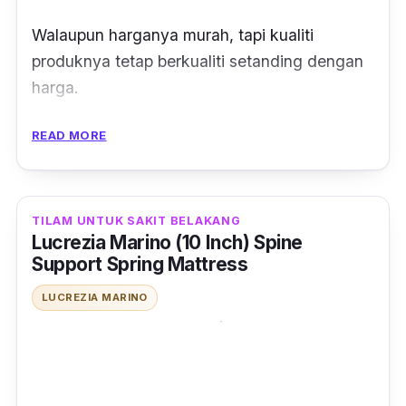
Walaupun harganya murah, tapi kualiti
produknya tetap berkualiti setanding dengan
harga.
Rekaan tilam ini ergonomik jadi dapat
READ MORE
memberi tidur yang berkualiti dan keselesaan
yang tidak kurang hebatnya seperti tilam
mahal.
TILAM UNTUK SAKIT BELAKANG
Lucrezia Marino (10 Inch) Spine
Tilam
single
mempunyai ketebalan 6 inci ini
Support Spring Mattress
menggunakan teknologi
body balance
yang
LUCREZIA MARINO
akan menjaga belakang badan anda.
Selain itu, mereka yang ada alahan habuk
boleh berehat di atas tilam tanpa masalah
kerana menggunakan material anti habuk-