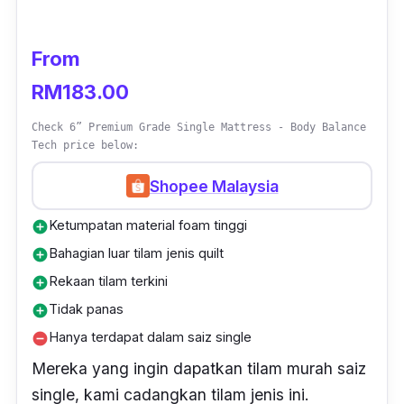
From
RM183.00
Check 6” Premium Grade Single Mattress - Body Balance
Tech price below:
Shopee Malaysia
Ketumpatan material foam tinggi
add_circle
Bahagian luar tilam jenis quilt
add_circle
Rekaan tilam terkini
add_circle
Tidak panas
add_circle
Hanya terdapat dalam saiz single
remove_circle
Mereka yang ingin dapatkan tilam murah saiz
single
, kami cadangkan tilam jenis ini.