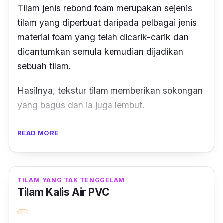
Tilam jenis
rebond
foam
merupakan sejenis
tilam yang diperbuat daripada pelbagai jenis
material foam
yang telah dicarik-carik dan
dicantumkan semula kemudian dijadikan
sebuah tilam.
Hasilnya, tekstur tilam memberikan sokongan
yang bagus dan ia juga lembut.
Produk ini mempunyai ketebalan 8 inci, ia
READ MORE
selesa digunakan untuk mendapatkan rehat
yang cukup dan memberikan sokongan yang
bagus pada seluruh badan anda.
TILAM YANG TAK TENGGELAM
Tilam Kalis Air PVC
Rekaannya yang ringkas mudah di sesuaikan
dengan pelbagai jenis tema bilik tidur anda.