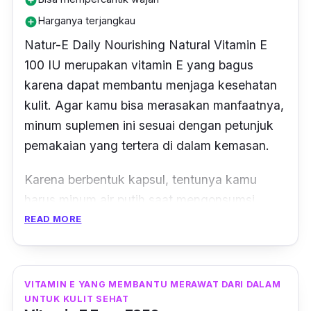
add_circle
mengonsumsi satu kapsul Puritan’s Pride
Harganya terjangkau
add_circle
Premium setiap hari. Kamu juga bisa
mengonsumsinya bersama dengan makanan.
Natur-E Daily Nourishing Natural Vitamin E
100 IU merupakan vitamin E yang bagus
karena dapat membantu menjaga kesehatan
kulit. Agar kamu bisa merasakan manfaatnya,
minum suplemen ini sesuai dengan petunjuk
pemakaian yang tertera di dalam kemasan.
Karena berbentuk kapsul, tentunya kamu
harus minum air putih saat mengonsumsi
Natur-E. Alangkah baiknya diminum setelah
READ MORE
makan, untuk mendapatkan hasil terbaik.
Meski suplemen ini memberikan manfaat bagi
tubuh, namun tidak disarankan untuk
VITAMIN E YANG MEMBANTU MERAWAT DARI DALAM
mengonsumsinya secara berlebihan.
UNTUK KULIT SEHAT