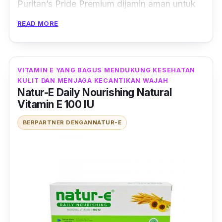
Puritan’s Pride Premium dijamin aman untuk
dikonsumsi karena sudah diverifikasi oleh
READ MORE
United States Pharmacopeia (USP) dan Food
and Drug Administration (FDA). Produk ini
mengandung 450 mg vitamin E yang setara
VITAMIN E YANG BAGUS MENDUKUNG KESEHATAN
dengan 1000 IU.
KULIT DAN MENJAGA KECANTIKAN WAJAH
Natur-E Daily Nourishing Natural
Produk suplemen yang diproduksi oleh The
Vitamin E 100 IU
Nature's Bounty Co. asal Amerika Serikat ini
BERPARTNER DENGAN
NATUR-E
tak hanya mampu menjaga kesehatan kulit,
tapi juga dapat membantu menyehatkan
jantung dan meningkatkan imunitas tubuh.
Selain itu, Puritan’s Pride Premium Vitamin E
juga mengandung bahan-bahan alami terbaik
lainnya antara lain
gelatin
,
vegetable glycerin
,