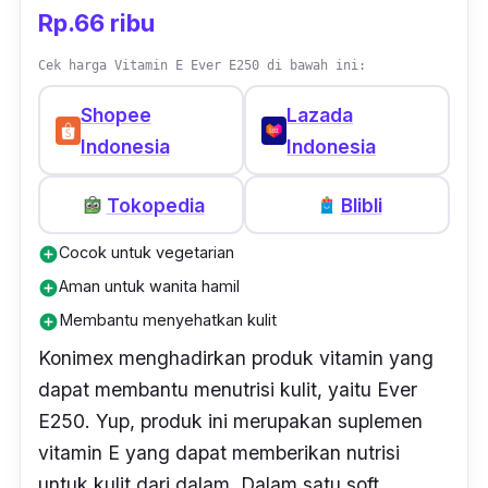
melindungi kulit dari ancaman radikal bebas.
Rp.66 ribu
Jauhkan produk ini dari paparan sinar
Cek harga Vitamin E Ever E250 di bawah ini:
matahari langsung dan hindari tempat
penyimpanan yang lembap.
Shopee
Lazada
Indonesia
Indonesia
Tokopedia
Blibli
Cocok untuk vegetarian
add_circle
Aman untuk wanita hamil
add_circle
Membantu menyehatkan kulit
add_circle
Konimex menghadirkan produk vitamin yang
dapat membantu menutrisi kulit, yaitu Ever
E250. Yup, produk ini merupakan suplemen
vitamin E yang dapat memberikan nutrisi
untuk kulit dari dalam. Dalam satu
soft