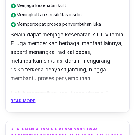
Menjaga kesehatan kulit
add_circle
Meningkatkan sensitifitas insulin
add_circle
Mempercepat proses penyembuhan luka
add_circle
Selain dapat menjaga kesehatan kulit, vitamin
E juga memberikan berbagai manfaat lainnya,
seperti menangkal radikal bebas,
melancarkan sirkulasi darah, mengurangi
risiko terkena penyakit jantung, hingga
membantu proses penyembuhan.
Untuk memastikan kebutuhan vitamin E
READ MORE
harianmu terpenuhi dengan baik, sehingga
kamu dapat memperoleh manfaatnya, cobalah
untuk mengonsumsi Nature’s Health Vitamin
E 400 IU.
SUPLEMEN VITAMIN E ALAMI YANG DAPAT