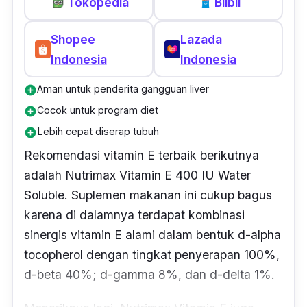
kotak yang tidak terlalu besar. Di dalamnya
Tokopedia
Blibli
terdapat tiga strip vitamin, masing-masing
Shopee
Lazada
strip berisi 10 kapsul
softgel
Nu ENAT.
Indonesia
Indonesia
Kapsulnya sendiri pun cukup menarik dengan
warna kuning keemasan. Dianjurkan untuk
Aman untuk penderita gangguan liver
add_circle
mengonsumsi produk ini sebanyak satu
Cocok untuk program diet
add_circle
kapsul setiap hari bersama makan.
Lebih cepat diserap tubuh
add_circle
Rekomendasi vitamin E terbaik berikutnya
adalah Nutrimax Vitamin E 400 IU Water
Soluble. Suplemen makanan ini cukup bagus
karena di dalamnya terdapat kombinasi
sinergis vitamin E alami dalam bentuk
d-alpha
tocopherol
dengan tingkat penyerapan 100%,
d-beta
40%;
d-gamma
8%, dan
d-delta
1%.