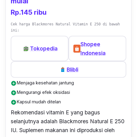
mulai
Suplemen ini juga mengandung bahan-bahan
Rp.145 ribu
alami lainnya yaitu
Gelatin
,
Glycerin
, dan
Purified Water
(air yang dimurnikan). Dalam
Cek harga Blackmores Natural Vitamin E 250 di bawah
ini:
satu botolnya, terdapat 100 kapsul
softgels.
Disarankan mengonsumsi satu kapsul saja
Shopee
Tokopedia
setiap hari setelah makan.
Indonesia
Blibli
Menjaga kesehatan jantung
add_circle
Mengurangi efek oksidasi
add_circle
Kapsul mudah ditelan
add_circle
Rekomendasi vitamin E yang bagus
selanjutnya adalah Blackmores Natural E 250
IU. Suplemen makanan ini diproduksi oleh