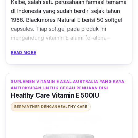
Kalbe, salah satu perusahaan farmasi ternama
di Indonesia yang sudah berdiri sejak tahun
1966. Blackmores Natural E berisi 50 softgel
capsules. Tiap softgel pada produk ini
mengandung vitamin E alami (d-alpha-
tochoperol) 250 IU atau setara dengan 168
READ MORE
mg.
Suplemen ini tak hanya dapat dikonsumsi
orang dewasa saja, tapi juga bisa diminum
SUPLEMEN VITAMIN E ASAL AUSTRALIA YANG KAYA
anak-anak usia 12 tahun ke atas. Dosis yang
ANTIOKSIDAN UNTUK CEGAH PENUAAN DINI
Healthy Care Vitamin E 500IU
dianjurkan adalah satu kapsul sehari sesudah
makan. Kamu juga bisa konsultasi terlebih
BERPARTNER DENGAN
HEALTHY CARE
dahulu dengan dokter mengenai dosis yang
tepat dan sesuai dengan kondisi kesehatan.