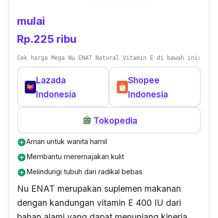
depannya. Di bagian kemasannya pula,
mulai
tertera berbagai informasi tentang produk ini,
termasuk cara pemakaian yang benar.
Rp.225 ribu
Adapun
softgel-nya
tersimpan di dalam botol
Cek harga Mega Nu ENAT Natural Vitamin E di bawah ini:
berwarna biru tua gelap dengan bentuk yang
sederhana.
Lazada
Shopee
Indonesia
Indonesia
Wellness Vitamin E 400 IU memang
dibanderol dengan harga yang mahal, namun
Tokopedia
isinya cukup banyak, sehingga tidak akan
Aman untuk wanita hamil
add_circle
cepat habis walaupun dikonsumsi setiap hari.
Membantu meremajakan kulit
Selain itu, manfaat yang akan kamu dapatkan
add_circle
pun sepadan, jadi kamu tidak akan rugi
Melindungi tubuh dari radikal bebas
add_circle
membelinya. Vitamin E yang terkandung di
Nu ENAT merupakan suplemen makanan
dalamnya berasal dari bahan alami (
d-alpha
dengan kandungan vitamin E 400 IU dari
tocopheryl
), sehingga memiliki khasiat lebih
bahan alami yang dapat menunjang kinerja