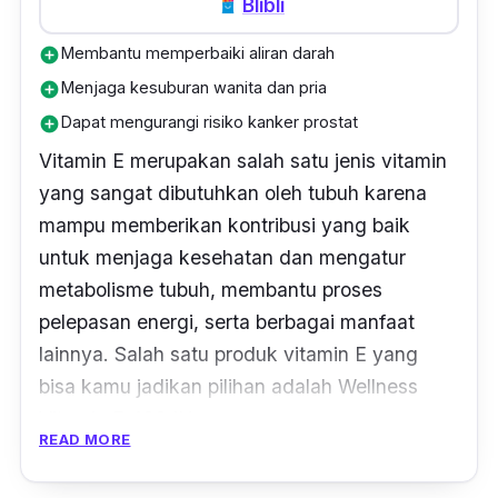
Blibli
Membantu memperbaiki aliran darah
add_circle
Menjaga kesuburan wanita dan pria
add_circle
Dapat mengurangi risiko kanker prostat
add_circle
Vitamin E merupakan salah satu jenis vitamin
yang sangat dibutuhkan oleh tubuh karena
mampu memberikan kontribusi yang baik
untuk menjaga kesehatan dan mengatur
metabolisme tubuh, membantu proses
pelepasan energi, serta berbagai manfaat
lainnya. Salah satu produk vitamin E yang
bisa kamu jadikan pilihan adalah Wellness
Vitamin E 400 IU.
READ MORE
Produk vitamin E dari Wellness mengandung