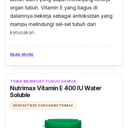
tinggi dibanding jenis vitamin sintetis (
dl-
organ tubuh. Vitamin E yang bagus di
alpha tocopheryl
).
dalamnya bekerja sebagai antioksidan yang
mampu melindungi sel-sel tubuh dari
kerusakan.
Setiap
softgel­
-nya juga mengandung
mixed
tocopherol (d-delta, d-beta, d-gamma
READ MORE
tocopherols)
sebanyak 53.77 mg. Dengan
adanya kandungan-kandungan tersebut,
suplemen ini dijamin aman dikonsumsi siapa
TIDAK MEMBUAT TUBUH GEMUK
Nutrimax Vitamin E 400 IU Water
pun termasuk wanita hamil. Mengonsumsi Nu
Soluble
ENAT dalam jumlah tepat dapat memenuhi
kebutuhan vitamin E harianmu.
BERPARTNER DENGAN
NUTRIMAX
Selain itu, produk ini juga dapat membantu
menjaga kesehtan kulit, meningkatkan