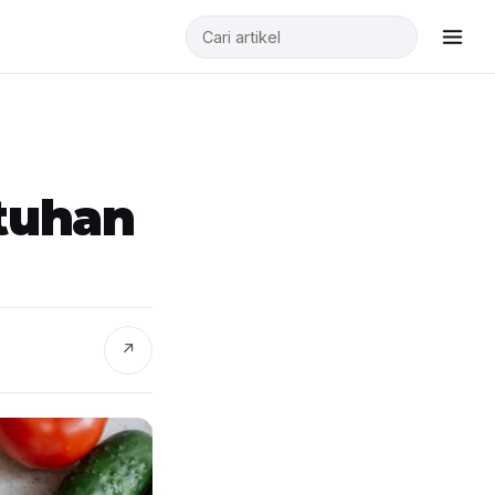
tuhan
↗