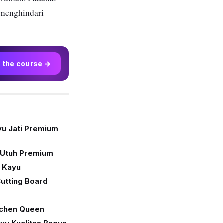
 menghindari
t the course →
yu Jati Premium
i Utuh Premium
 Kayu
utting Board
itchen Queen
yu Kualitas Bagus