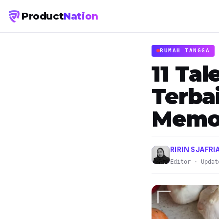
Product
Nation
RUMAH TANGGA
11 Ta
Terba
Memot
RIRIN SJAFRI
Editor · Updat