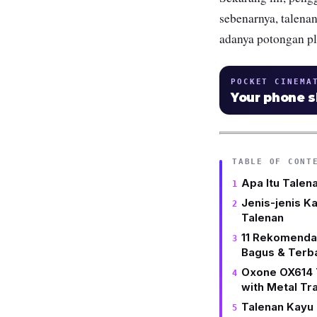
sebenarnya, talena
adanya potongan p
POCKET CINEMA
Your phone 
TABLE OF CONT
Apa Itu Talen
Jenis-jenis K
Talenan
11 Rekomendas
Bagus & Terb
Oxone OX614 
with Metal Tr
Talenan Kayu 