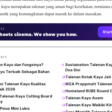
n kayu merupakan talenan yang aman bagi kesehatan, terutama
lastik yang kemungkinan dapat masuk ke dalam masakan.
TIC
Star
shoots cinema. We show you how.
ENTS
an Kayu dan Fungsinya?
Sustaination Talenan Ka
Dua Sisi
ayu Terbaik Sebagai Bahan
Talenan Kotak Kayu Jat
i Talenan Kayu Kualitas
IKEA Proppmatt Talenan
aik 2026
Homeland RUBE Round C
Talenan Kayu Cutting Board
Talenan Kayu Asem
ay
Talenan Kayu Waikiki K
Pinus Mini Lukis
Cara Memilih Talenan Ka