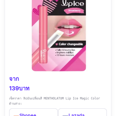
กลิ่น: กลิ่นหอม เหมือนใบเตย เหมือนขนมชั้น เนื้อ
สัมผัส: ดีค่ะ”
จาก
139บาท
เช็คราคา ลิปมันเปลี่ยนสี MENTHOLATUM Lip Ice Magic Color
ด้านล่าง:
Shopee
Lazada