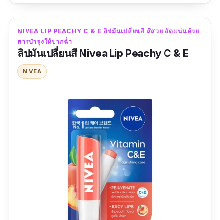
เล็กกะทัดรัดมาก พกสะดวกไม่ต้องกลัวรกกระเป๋า
ใช้งานง่ายบอกเลยว่าไม่ควรพลาด
NIVEA LIP PEACHY C & E ลิปมันเปลี่ยนสี สีสวย อัดแน่นด้วย
สารบำรุงให้ปากฉ่ำ
ข้อมูลเฉพาะ:
ลิปมันเปลี่ยนสี Nivea Lip Peachy C & E
ขนาด 2 g
NIVEA
รีวิวจากผู้ใช้จริง:
“ช่วยรักษาความชุ่มชื้นของริม
ฝีปาก ใช้ดีมาก ซื้อซ้ำแน่นอน”