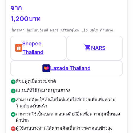
จาก
1,200บาท
เช็คราคา ลิปมันเปลี่ยนสี Nars Afterglow Lip Balm ด้านล่าง:
Shopee
shopping_cart
NARS
Thailand
Lazada Thailand
สีชมพูดูเป็นธรรมชาติ
add_circle
แบรนด์ที่ได้รับมาตรฐานสากล
add_circle
สามารถที่จะใช้เป็นไฮไลท์แก้มได้อีกด้วยเพื่อเพิ่มความ
add_circle
โกลด์ของใบหน้า
สามารถใช้เป็นเบสทาก่อนลงลิปสีอื่นเพื่อความชุ่มชื้นของ
add_circle
ผิวปาก
ผู้ใช้งานบางท่านให้ความคิดเห็นว่า ราคาค่อนข้างสูง
remove_circle