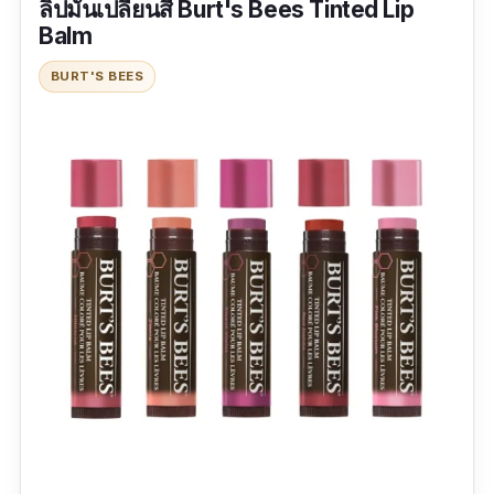
ลิปมันเปลี่ยนสี Burt's Bees Tinted Lip
รีวิวจากผู้ใช้จริง:
“เนื้อสัมผัส: นุ่มๆ ออกเป็นน้ำๆ
Balm
หน่อย ประสิทธิภาพ: ไม่ทำให้ปากเเห้ง กลิ่น: หอม
BURT'S BEES
ดีค่ะ”