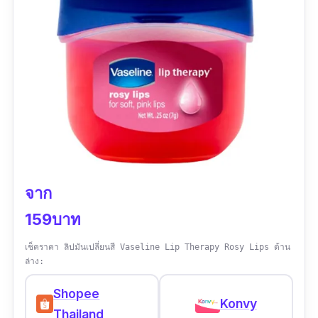
จาก
159บาท
เช็คราคา ลิปมันเปลี่ยนสี Vaseline Lip Therapy Rosy Lips ด้าน
ล่าง:
Shopee
Konvy
Thailand