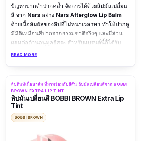
ปัญหาปากดำปากคล้ำ จัดการได้ด้วยลิปมันเปลี่ยน
สี จาก
Nars
อย่าง
Nars Afterglow Lip Balm
ด้วยเนื้อสัมผัสของลิปที่ไม่หนาเวลาทา ทำให้ปากดู
มีมิติเหมือนสีปากจากธรรมชาติจริงๆ และมีส่วน
ผสมต่อต้านอนุมูลอิสระ สำหรับแบรนด์นี้ก็ได้รับ
การไว้วางใจในระดับสากลด้วย เพราะเป็นบริษัทที่
READ MORE
ผลิตเครื่องสำอางของประเทศอเมริกา และหาก
ต้องการที่จะทาให้ดูแบบน่าหลงใหล สามารถที่จะ
ทาทับจากสีอื่นๆ ได้ เพื่อความเป็นประกายและเงา
ลิปทินท์เนื้อบาล์ม ที่มาพร้อมกับสีสัน ลิปมันเปลี่ยนสีจาก BOBBI
งามมากยิ่งขึ้น สาวๆ จะต้องมีแท่งนี้ติดกระเป๋าไว้
BROWN EXTRA LIP TINT
หน่อยแล้ว
ลิปมันเปลี่ยนสี BOBBI BROWN Extra Lip
Tint
ข้อมูลเฉพาะ: ขนาด 3 g
BOBBI BROWN
ส่วนประกอบ:
Product Claims: Paraben-free,
Sulphate-free, Vitamins, Anti-oxidants,