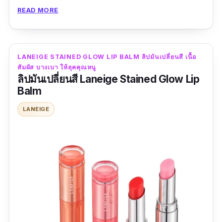
ด้วยและยังหาซื้อได้ง่ายราคา สบายกระเป๋าแน่นอน
READ MORE
ข้อมูลเฉพาะ:
ขนาด 7 g
LANEIGE STAINED GLOW LIP BALM ลิปมันเปลี่ยนสี เนื้อ
สัมผัส บางเบา ให้ลุคคุณหนู
ลิปมันเปลี่ยนสี Laneige Stained Glow Lip
รีวิวจากผู้ใช้จริง:
“ประสิทธิภาพ: ดีเยี่ยม กลิ่น: หอ
Balm
มอ่อนๆ ดีมาก เนื้อสัมผัส: นุ่มเนียน เกลี่ยไง
LANEIGE