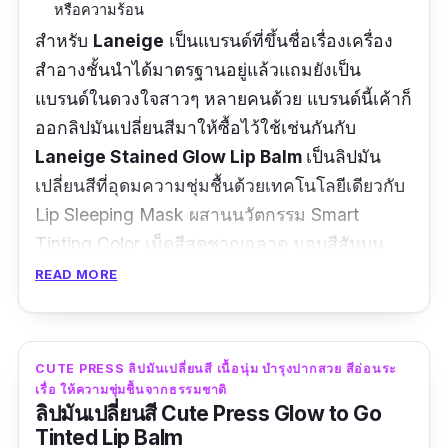
หรือความร้อน
สำหรับ
Laneige
เป็นแบรนด์ที่ขึ้นชื่อเรื่องเครื่อง
สำอางชั้นนำได้มาตรฐานอยู่แล้วแถมยังเป็น
แบรนด์ในดวงใจสาวๆ หลายคนด้วย แบรนด์นี้เค้าก็
ออกลิปมันเปลี่ยนสีมาให้ซื้อไว้ใช้เช่นกันกับ
Laneige Stained Glow Lip Balm
เป็นลิปมัน
เปลี่ยนสีที่อุดมความชุ่มชื้นด้วยเทคโนโลยีเดียวกับ
Lip Sleeping Mask
ผสานนวัตกรรม Smart
Tinting Color เม็ดสีสุดชาญฉลาด มอบสีสันบน
เรียวปากที่ดูเจิดจรัสสดใสอย่างเป็นธรรมชาติ แตก
READ MORE
ต่างกันตามค่าสมดุลความชุ่มชื้นและอุณหภูมิบน
เรียวปากเพื่อได้เฉดสีโทนธรรมชาติที่เหมาะกับ
ตนเองอย่างแท้จริง
CUTE PRESS ลิปมันเปลี่ยนสี เนื้อนุ่ม บำรุงปากสวย สีอ่อนระ
เรื่อ ให้ความชุ่มชื้นจากธรรมชาติ
ข้อมูลเฉพาะ:
ลิปมันเปลี่ยนสี Cute Press Glow to Go
Tinted Lip Balm