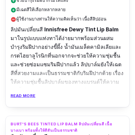
ช่วยบำรุงริมฝีปากไม่ให้แห้ง
add_circle
มีเฉดสีให้เลือกหลากหลาย
add_circle
ผู้ใช้งานบางท่านให้ความคิดเห็นว่า เนื้อสีลิปอ่อน
remove_circle
ลิปมันเปลี่ยนสี
Innisfree Dewy Tint Lip Balm
มาใน
รูปแบบแท่งทาได้ง่ายมากพร้อมส่วนผสม
บำรุงริมฝีปากอย่างขี้ผึ้ง น้ำมันเมล็ดคามิลเลียและ
กรดไฮยาลูโรนิกที่นอกจากจะช่วยให้ความชุ่มชื้น
และช่วยซ่อมแซมริมฝีปากแล้ว ลิปบาล์มยังให้เฉด
สีที่สวยงามและเป็นธรรมชาติกับริมฝีปากด้วย เรื่อง
ให้ความชุ่มชื้นลิปบาล์มของทางแบรนด์ให้ความ
ชุ่มชื้นได้ดีมากเลยทีเดียว มีเฉดสีให้เลือกถึง 5 สีสา
READ MORE
มารถเลือกสีได้ตามความต้องการ
ข้อมูลเฉพาะ:
BURT'S BEES TINTED LIP BALM ลิปมันเปลี่ยนสี เนื้อ
ขนาด 3.2 g
บางเบา พร้อมทั้งให้สีสันเป็นธรรมชาติ