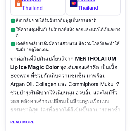
Thailand
Thailand
ลิปบาล์มช่วยให้ริมฝีปากอิ่มฟูดูเป็นธรรมชาติ
add_circle
ให้ความชุ่มชื้นกับริมฝีปากที่แห้ง ลอกและแตกได้เป็นอย่าง
add_circle
ดี
เฉดสีของลิปบาล์มมีความสวยงาม มีความโกลว์และทำให้
add_circle
ริมฝีปากดูโดดเด่น
มาต่อกันที่ลิปมันเปลี่ยนสีจาก
MENTHOLATUM
Lip Ice Magic Color
จุดเด่นของเค้าคือ เป็นเนื้อ
Beewax ที่ช่วยกักเก็บความชุ่มชื้น มาพร้อม
Argan Oil, Collagen และ Commiphora Mukul ที่
ช่วยบำรุงริมฝีปากให้เนียนนุ่ม อวบอิ่ม และไม่มีริ้ว
รอย หลังทาเค้าจะเปลี่ยนเป็นสีชมพูระเรื่อแบบ
ธรรมชาติสุด ใครที่อยากได้สีเข้มขึ้นสามารถทาซ้ำ
ได้เลย ไม่ทำให้หนักปากแน่นอน เป็นลิปมันเปลี่ยน
READ MORE
สีที่คู่ควรแก่การซื้อติดกระเป๋าด้วยตัวลิปที่มีขนาด