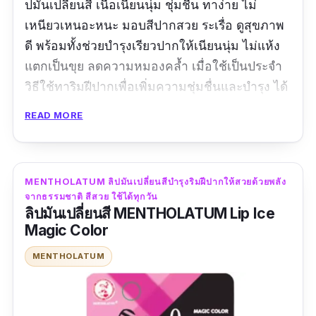
ปมันเปลี่ยนสี
เนื้อเนียนนุ่ม ชุ่มชื่น ทาง่าย ไม่
เหนียวเหนอะหนะ มอบสีปากสวย ระเรื่อ ดูสุขภาพ
ดี พร้อมทั้งช่วยบำรุงเรียวปากให้เนียนนุ่ม ไม่แห้ง
แตกเป็นขุย ลดความหมองคล้ำ เมื่อใช้เป็นประจำ
วิธีใช้ทาริมฝีปากเพื่อเพิ่มความชุ่มชื่นและบำรุง ได้
บ่อยครั้งตามต้องการ ลดปากดำ หมองคล้ำ ให้ปาก
READ MORE
สวยอมชมพู ด้วยน้ำมันมะพร้าวสกัดเย็นออร์แกนิค
ที่ช่วยบำรุงริมฝีปากให้นุ่มชุ่มชื่น ลดปากแห้งแตก
พร้อมทั้งยังมีคุณสมบัติที่ช่วยลดเลือนความหมอง
MENTHOLATUM ลิปมันเปลี่ยนสีบำรุงริมฝีปากให้สวยด้วยพลัง
คล้ำ ให้ปากดำคล้ำค่อยๆ อมชมพู และเนียนนุ่ม
จากธรรมชาติ สีสวย ใช้ได้ทุกวัน
มากขึ้น แถมราคายังสบายกระเป๋า
ลิปมันเปลี่ยนสี MENTHOLATUM Lip Ice
Magic Color
ข้อมูลเฉพาะ:
MENTHOLATUM
ขนาด 6.5 g
รีวิวจากผู้ใช้จริง:
“ประสิทธิภาพ: ดี ชอบมากกก