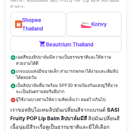
เช็คราคา ลิปมันเปลี่ยนสี SASI Fruity POP Lip Balm ลิปบาล์มมีสี
ด้านล่าง:
Shopee
Konvy
Thailand
shopping_cart
Beautrium Thailand
เฉดสีของลิปบาล์มมีความเป็นธรรมชาติและให้ความ
add_circle
สวยงามได้ดี
เกจแบบแท่งมีขนาดเล็ก สามารถพกพาได้ง่ายและเติมลิป
add_circle
ได้ตลอดวัน
เป็นลิปบาล์มที่มาพร้อม SPF30 ช่วยป้องกันแสงยูวีที่อาจ
add_circle
จะเป็นอันตรายต่อริมฝีปาก
ผู้ใช้งานบางท่านให้ความคิดเห็นว่า หมดไวเกินไป
remove_circle
เราขอหยิบไอเทมลิปมันเปลี่ยนสีจากแบรนด์
SASI
Fruity POP Lip Balm ลิปบาล์มมีสี
ลิปมันเปลี่ยนสี
เนื้อนุ่มมีสีระเรื่อดูเป็นธรรมชาติและมีให้เลือก