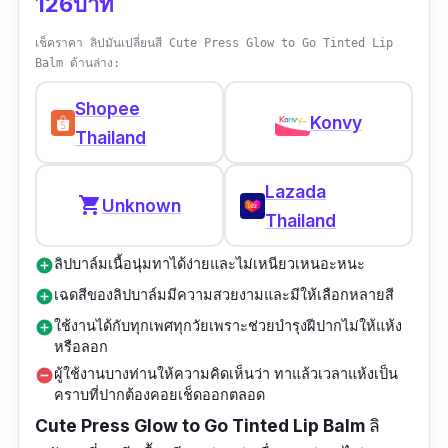
126บาท
เช็คราคา ลิปมันเปลี่ยนสี Cute Press Glow to Go Tinted Lip
Balm ด้านล่าง:
Shopee
Konvy
Thailand
Lazada
shopping_cart
Unknown
Thailand
ลิปบาล์มเนื้อนุ่มทาได้ง่ายและไม่เหนียวเหนอะหนะ
add_circle
เฉดสีของลิปบาล์มมีความสวยงามและมีให้เลือกหลายสี
add_circle
ใช้งานได้กับทุกเพศทุกวัยเพราะช่วยบำรุงฝีปากไม่ให้แห้ง
add_circle
หรือลอก
ผู้ใช้งานบางท่านให้ความคิดเห็นว่า ทาแล้วเวลาแห้งเป็น
remove_circle
คราบที่ปากต้องคอยเช็ดออกตลอด
Cute Press Glow to Go Tinted Lip Balm
ลิ