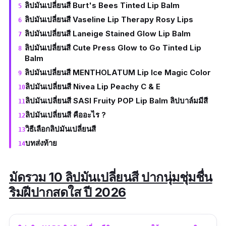
ลิปมันเปลี่ยนสี Burt's Bees Tinted Lip Balm
ลิปมันเปลี่ยนสี Vaseline Lip Therapy Rosy Lips
ลิปมันเปลี่ยนสี Laneige Stained Glow Lip Balm
ลิปมันเปลี่ยนสี Cute Press Glow to Go Tinted Lip
Balm
ลิปมันเปลี่ยนสี MENTHOLATUM Lip Ice Magic Color
ลิปมันเปลี่ยนสี Nivea Lip Peachy C & E
ลิปมันเปลี่ยนสี SASI Fruity POP Lip Balm ลิปบาล์มมีสี
ลิปมันเปลี่ยนสี คืออะไร ?
วิธีเลือกลิปมันเปลี่ยนสี
บทส่งท้าย
มัดรวม 10 ลิปมันเปลี่ยนสี ปากนุ่มชุ่มชื่น
ริมฝีปากสดใส ปี 2026