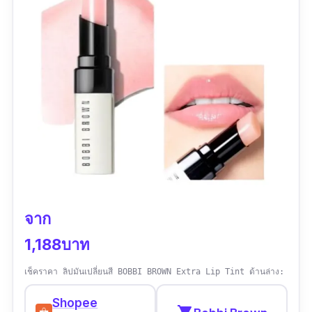
Fragrance-free
รีวิวจากผู้ใช้จริง:
“เนื้อสัมผัสบางเบา ใช้แล้วริม
ฝีปากนุ่มฟู”
จาก
1,188บาท
เช็คราคา ลิปมันเปลี่ยนสี BOBBI BROWN Extra Lip Tint ด้านล่าง:
Shopee