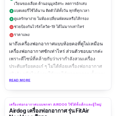
เวียนของเลือด ต้านอนุมูลอิสระ ลดการอักเสบ
แบตเตอรี่ใช้ได้นาน ติดตัวได้ทั้งวัน ทุกที่ทุกเวลา
add_circle
ดูแลรักษาง่าย ไม่ต้องเปลี่ยนพัดลมหรือไส้กรอง
add_circle
ช่วยป้องกันไวรัสโควิด-19 ได้ไม่มากเท่าไหร่
remove_circle
ราคาแพง
remove_circle
มาถึงเครื่องฟอกอากาศแบบห้อยคอที่ดูไม่เหมือน
เครื่องฟอกอากาศซักเท่าไหร่ ส่วนตัวชอบมากค่ะ
เพราะดีไซน์ที่คล้ายกับว่าเรากำลังสวมเครื่อง
ประดับสร้อยคอเก๋ ๆ ไม่ได้ห้อยเครื่องฟอกอากาศ
จริงจัง ดูมีสไตล์แถมใช้งานได้หลากหลาย ทั้งแบบ
READ MORE
คลิปหนีบกับเสื้อผ้า หรือใช้แบบแท่นตั้งโต๊ะสําหรับ
ตอนนั่งทํางานก็ได้ ผลิตประจุลบมากกว่า 2 ล้าน
ประจุ ทุก ๆ 0.6 วินาที สร้างเป็นม่านไอออนบริเวณ
ใบหน้า เพื่อเข้าจับอนุภาคต่างๆ ในอากาศ สามา
เครื่องฟอกอากาศแบบพกพา AIRDOG ใช้ได้ทั้งเด็กและผู้ใหญ่
Airdog เครื่องฟอกอากาศ รุ่น FitAir
รถกําจัด PM2.5 ได้ถึง 99.9% กําจัดแบคทีเรีย