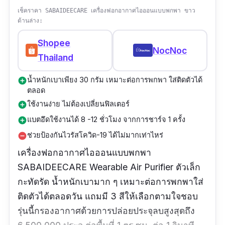
เช็คราคา SABAIDEECARE เครื่องฟอกอากาศไอออนแบบพกพา ขาว
ด้านล่าง:
Shopee
NocNoc
Thailand
น้ำหนักเบาเพียง 30 กรัม เหมาะต่อการพกพา ใส่ติดตัวได้
add_circle
ตลอด
ใช้งานง่าย ไม่ต้องเปลี่ยนฟิลเตอร์
add_circle
แบตอึดใช้งานได้ 8 -12 ชั่วโมง จากการชาร์จ 1 ครั้ง
add_circle
ช่วยป้องกันไวรัสโควิด-19 ได้ไม่มากเท่าไหร่
remove_circle
เครื่องฟอกอากาศไอออนแบบพกพา
SABAIDEECARE Wearable Air Purifier ตัวเล็ก
กะทัดรัด น้ำหนักเบามาก ๆ เหมาะต่อการพกพาใส่
ติดตัวได้ตลอดวัน แถมมี 3 สีให้เลือกตามใจชอบ
รุ่นนี้กรองอากาศด้วยการปล่อยประจุลบสูงสุดถึง