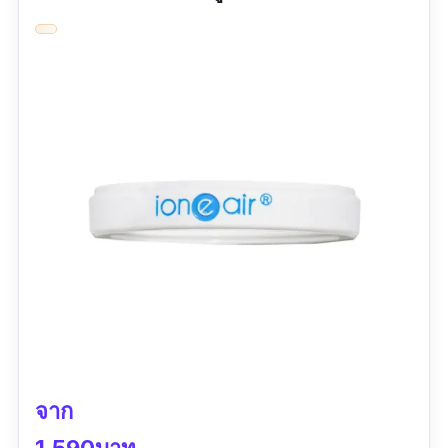
จับฝุ่นละอองต่าง ๆ รวมถึง PM 2.5 อีกทั้งตรวจจับ
สารก่อมะเร็ง และอัตราการกำจัดฟอร์มาลดีไฮด์
สูงสุดถึง 99.9% เหมาะสำหรับเด็ก ผู้ใหญ่ ผู้ป่วยที่
มีไข้ หอบหืด และผู้สูบบุหรี่ ราคาค่อนข้างแพงไป
นิด แต่ก็มีโปรลดราคาบ่อย ๆ ใครชอบดีไซน์แบบหรู
ๆ รีบไปจัดเลยค่ะ
รีวิว:
ฟอกได้จริง แบตอึด น้ำหนักเบา สามารถใส่
ติดตัวได้ตลอดทั้งวันเลยค่ะ
จาก
1,590บาท