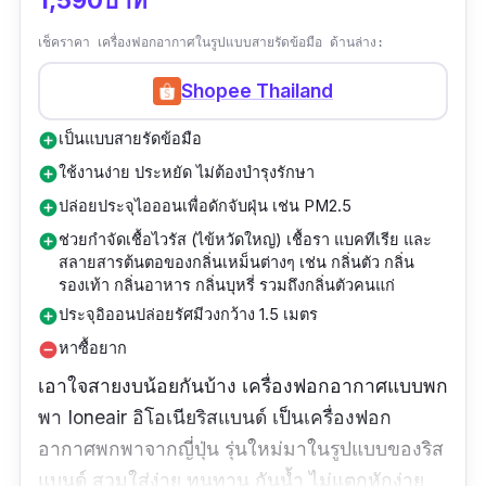
เช็คราคา เครื่องฟอกอากาศในรูปแบบสายรัดข้อมือ ด้านล่าง:
Shopee Thailand
เป็นแบบสายรัดข้อมือ
add_circle
ใช้งานง่าย ประหยัด ไม่ต้องบำรุงรักษา
add_circle
ปล่อยประจุไอออนเพื่อดักจับฝุ่น เช่น PM2.5
add_circle
ช่วยกำจัดเชื้อไวรัส (ไข้หวัดใหญ่) เชื้อรา แบคทีเรีย และ
add_circle
สลายสารต้นตอของกลิ่นเหม็นต่างๆ เช่น กลิ่นตัว กลิ่น
รองเท้า กลิ่นอาหาร กลิ่นบุหรี่ รวมถึงกลิ่นตัวคนแก่
ประจุอิออนปล่อยรัศมีวงกว้าง 1.5 เมตร
add_circle
หาซื้อยาก
remove_circle
เอาใจสายงบน้อยกันบ้าง เครื่องฟอกอากาศแบบพก
พา Ioneair อิโอเนียริสแบนด์ เป็นเครื่องฟอก
อากาศพกพาจากญี่ปุ่น รุ่นใหม่มาในรูปแบบของริส
แบนด์ สวมใส่ง่าย ทนทาน กันน้ำ ไม่แตกหักง่าย