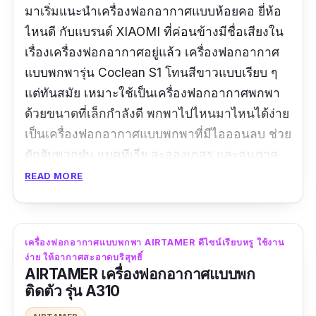
มาเริ่มแนะนำเครื่องฟอกอากาศแบบห้อยคอ ยี่ห้อ
ไหนดี กับแบรนด์ XIAOMI ที่ค่อนข้างมีชื่อเสียงใน
เรื่องเครื่องฟอกอากาศอยู่แล้ว เครื่องฟอกอากาศ
แบบพกพารุ่น Coclean S1 โทนสีขาวแบบเรียบ ๆ
แต่ทันสมัย เหมาะใช้เป็นเครื่องฟอกอากาศพกพา
ด้วยขนาดที่เล็กกำลังดี พกพาไปไหนมาไหนได้ง่าย
เป็นเครื่องฟอกอากาศแบบพกพาที่มีไอออนลบ ช่วย
ดักจับพวกฝุ่น แบคทีเรีย ละอองเกสร และอนุภาค
ควันบุหรี่ไม่ให้เข้าสู่ทางเดินหายใจ แถมได้รับการ
READ MORE
รับรองมาตรฐาน CE ของสหภาพยุโรป ว่าเป็นมี
ประสิทธิภาพสูงช่วยทำให้อากาศบริสุทธิ์ในราคาที่
จับต้องได้ ซื้อติดตัวไว้สักเครื่องก็ดีนะคะ
เครื่องฟอกอากาศแบบพกพา AIRTAMER ดีไซน์เรียบหรู ใช้งาน
ง่าย ให้อากาศสะอาดบริสุทธิ์
รีวิว:
ในเเง่ถ้าเอามากรองฝุ่นยังไม่เห็นผล เเต่ถ้า
AIRTAMER เครื่องฟอกอากาศแบบพก
ติดตัว รุ่น A310
ในเเง่ช่วยเรื่องจามจากภูมิแพ้มีส่วนช่วยลดการ
จามได้ครับจากประสบการณ์ด้วยตัวเองสามารถ