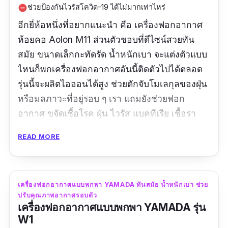
ช่วยป้องกันไวรัสโควิด-19 ได้ไม่มากเท่าไหร่
remove_circle
อีกยี่ห้อหนึ่งที่อยากแนะนำ คือ เครื่องฟอกอากาศ
ห้อยคอ Aolon M11 ส่วนตัวชอบที่ดีไซน์สวยทัน
สมัย ขนาดเล็กกะทัดรัด น้ำหนักเบา จะแต่งตัวแบบ
ไหนก็พกเครื่องฟอกอากาศอันนี้ติดตัวไปได้ตลอด
รุ่นนี้จะผลิตไอออนได้สูง ช่วยดักจับโมเลกุลของฝุ่น
หรือมลภาวะที่อยู่รอบ ๆ เรา แถมยังช่วยฟอก
อากาศ ขจัดเชื้อโรค ฝุ่น ไวรัส แบคทีเรีย เชื้อรา
กลิ่นไม่พึงประสงค์ ลดการเกิดภูมิแพ้ด้วยค่ะ
READ MORE
ประสิทธิภาพเรียกได้ว่าครบในราคาเบา ๆ แนะนำ
เลย
รีวิว:
เราชอบนะคะ ตลอดเวลาที่ใช้ไม่มีอาการคัด
เครื่องฟอกอากาศแบบพกพา YAMADA ทันสมัย น้ำหนักเบา ช่วย
ปรับคุณภาพอากาศรอบตัว
จมูกให้รําคาญ พกพาไปไหนก็ง่าย กรองอากาศได้
เครื่องฟอกอากาศแบบพกพา YAMADA รุ่น
ทุกที่ทุกเวลา มันทำให้เรามั่นใจทุกครั้งที่หายใจ
W1
เข้าไป