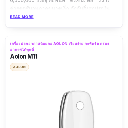
6,500,000 ประจุ ต่อพื้นที่ 1 ตร.ซม. ต่อ 1 วินาที
ช่วยดูดซับอนุภาคขนาดเล็ก ดักจับสิ่งสกปรกใน
อากาศแล้วให้มันตกสู่พื้นก่อนที่เราจะหายใจเข้าไป
READ MORE
ในร่างกาย ไม่ว่าจะเป็นฝุ่น PM2.5 ควันบุหรี่
ฟอร์มาลดีไฮด์ ละอองเกสรดอกไม้ ขนสัตว์ สารก่อ
ภูมิแพ้ แบคทีเรีย ซึ่งเป็นสาเหตุหนึ่งของการเกิด
เครื่องฟอกอากาศห้อยคอ AOLON เรียบง่าย กะทัดรัด กรอง
ภูมิแพ้ แถมราคาไม่แรงมาก บอกเลยว่าต้องมี
อากาศได้ทุกที่
Aolon M11
รีวิว:
น้ำหนักเบามาก ห้อยคอไม่เมื่อย รู้สึกหายใจ
AOLON
โล่งสบายขึ้นค่ะ