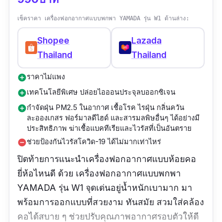
เช็คราคา เครื่องฟอกอากาศแบบพกพา YAMADA รุ่น W1 ด้านล่าง:
Shopee
Lazada
Thailand
Thailand
ราคาไม่แพง
add_circle
เทคโนโลยีพิเศษ ปล่อยไอออนประจุลบออกซิเจน
add_circle
กำจัดฝุ่น PM2.5 ในอากาศ เชื้อโรค ไรฝุ่น กลิ่นควัน
add_circle
ละอองเกสร ฟอร์มาลดีไฮด์ และสารมลพิษอื่นๆ ได้อย่างมี
ประสิทธิภาพ ฆ่าเชื้อแบคทีเรียและไวรัสที่เป็นอันตราย
ช่วยป้องกันไวรัสโควิด-19 ได้ไม่มากเท่าไหร่
remove_circle
ปิดท้ายการแนะนำเครื่องฟอกอากาศแบบห้อยคอ
ยี่ห้อไหนดี ด้วย เครื่องฟอกอากาศแบบพกพา
YAMADA รุ่น W1 จุดเด่นอยู่น้ำหนักเบามาก มา
พร้อมการออกแบบที่สวยงาม ทันสมัย สวมใส่คล้อง
คอได้สบาย ๆ ช่วยปรับคุณภาพอากาศรอบตัวให้ดี