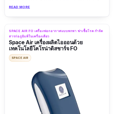
โดดเด่นด้วยนวัตกรรมในการผลิตริสแบนด์ที่มีการ
READ MORE
สะสมอนุภาคไฟฟ้าหรือที่เรียกว่า อิออน ความเข้ม
ข้นสูงไว้ในตัวริสแบนด์ อนุภาคนี้จะถูกปล่อยออก
มาสู่อากาศ เพื่อทลายโครงสร้างของเซลล์ไวรัส
SPACE AIR FO เครื่องฟอกอากาศแบบพกพา ฆ่าเชื้อโรค กำจัด
เชื้อรา แบคทีเรีย สลายสารก่อภูมิแพ้ PM 2.5 และ
สารก่อภูมิแพ้ในเครื่องเดียว
Space Air เครื่องผลิตไอออนด้วย
กำจัดต้นตอของกลิ่นเหม็นเช่น กลิ่นกาย กลิ่น
เทคโนโลยีโคโรน่าดิสชาร์จ FO
รองเท้าได้ด้วย เรียกได้ว่าตอบโจทย์การใช้งานใน
รูปแบบริสแบนด์เล็กจิ๋ว พกติดตัวไปได้ทุกที่ แถม
SPACE AIR
ราคาไม่แรงแบบนี้ ช้าไม่ได้แล้ว รีบไปซื้อกัน
รีวิว:
สวมใส่ข้อมือง่าย คุณภาพสายที่ให้มาดีเลย
ดักจับไวรัสในอากาศได้ประมาณนึงครับ