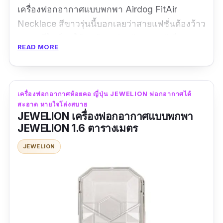
เครื่องฟอกอากาศแบบพกพา Airdog FitAir
Necklace สีขาวรุ่นนี้บอกเลยว่าสายแฟชั่นต้องว้าว
เพราะดีไซน์มาให้ดูคล้ายหูฟัง ห้อยคอแล้วไม่
READ MORE
เหมือนพกที่ฟอกอากาศ แถมดีไซน์สวย เรียบหรู ดูดี
สุด ๆ เลยค่ะ ให้ลุคดูมีสไตล์แถมมีเกราะป้องกันตัว
ตลอดเวลา กรองอากาศได้สะอาดกว่าเดิมด้วย
เครื่องฟอกอากาศห้อยคอ ญี่ปุ่น JEWELION ฟอกอากาศได้
HEPA H14 เกรดดีที่สุด ปลอดภัยมาตรฐานสูง
สะอาด หายใจโล่งสบาย
กรองฝุ่น pm 2.5 กรองเชื้อโรค แบคทีเรีย ละเอียด
JEWELION เครื่องฟอกอากาศแบบพกพา
0.1ไมครอน พกพาง่าย ใช้ได้ทั้งเด็ก และผู้ใหญ่
JEWELION 1.6 ตารางเมตร
แถมพกพาขึ้นเครื่องบินได้ด้วย ให้คุณเดินทางแบบ
JEWELION
ปลอดภัยขั้นสุดเลยทีเดียว ราคาแพงแต่มาพร้อมกับ
คุณภาพที่สูง ประสิทธิภาพยอดเยี่ยม ชอบก็จัดจะ
ประหยัดไปทำไม จริงมั้ยคะ!
รีวิว:
เรียบ ดูดี เหมาะกับทั้งผู้หญิงและผู้ชายค่ะ
ขนาดเล็กกระทัดรัด น้ำหนักเบามาก