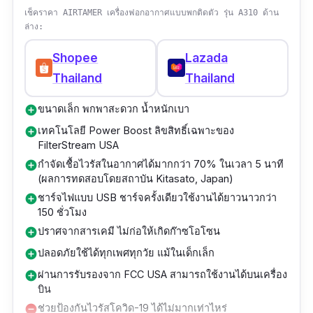
เช็คราคา AIRTAMER เครื่องฟอกอากาศแบบพกติดตัว รุ่น A310 ด้าน
ล่าง:
Shopee
Lazada
Thailand
Thailand
ขนาดเล็ก พกพาสะดวก น้ำหนักเบา
add_circle
เทคโนโลยี Power Boost ลิขสิทธิ์เฉพาะของ
add_circle
FilterStream USA
กำจัดเชื้อไวรัสในอากาศได้มากกว่า 70% ในเวลา 5 นาที
add_circle
(ผลการทดสอบโดยสถาบัน Kitasato, Japan)
ชาร์จไฟแบบ USB ชาร์จครั้งเดียวใช้งานได้ยาวนาวกว่า
add_circle
150 ชั่วโมง
ปราศจากสารเคมี ไม่ก่อให้เกิดก๊าซโอโซน
add_circle
ปลอดภัยใช้ได้ทุกเพศทุกวัย แม้ในเด็กเล็ก
add_circle
ผ่านการรับรองจาก FCC USA สามารถใช้งานได้บนเครื่อง
add_circle
บิน
ช่วยป้องกันไวรัสโควิด-19 ได้ไม่มากเท่าไหร่
remove_circle