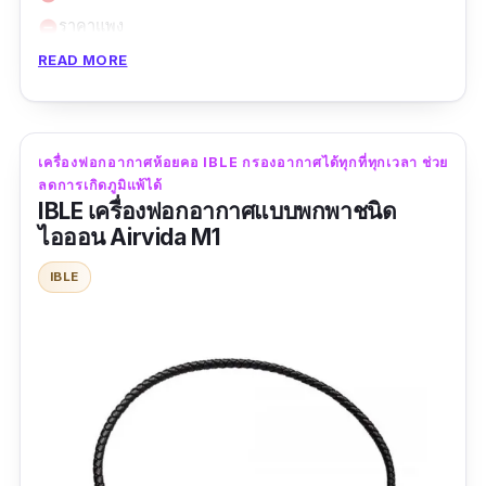
ราคาแพง
remove_circle
READ MORE
สำหรับใครมองหาเครื่องฟอกอากาศแบบพกพาที่
ประสิทธิภาพสูง ใช้ฟอกอากาศได้แบบเดียวกับ
เครื่องฟอกอากาศตามบ้าน แนะนำรุ่นนี้เลยค่ะ
เครื่องฟอกอากาศแบบพกติดตัว จากแบรนด์
เครื่องฟอกอากาศห้อยคอ IBLE กรองอากาศได้ทุกที่ทุกเวลา ช่วย
ลดการเกิดภูมิแพ้ได้
AirTamer โดดเด่นด้วยเทคโนโลยีชั้นยอดจาก
IBLE เครื่องฟอกอากาศแบบพกพาชนิด
อเมริกา สามารถฟอกอากาศในระยะลมหายใจ
ไอออน Airvida M1
หรือประมาณ 3 ฟุต ได้อย่างดีเยี่ยม ใช้งานง่าย พก
IBLE
พาสะดวก เพียงสวมไว้ที่คอ หรือวางไว้ใกล้ ๆ จุดที่
ต้องการฟอกอากาศ เช่น ในรถเข็นเด็ก หรือ
คาร์
ซีท
เหมาะอย่างยิ่งสำหรับการใช้ขณะพาเด็กเล็ก ผู้
สูงอายุ ผู้เป็นภูมิแพ้ ไปในที่สาธารณะที่เสี่ยงต่อการ
ติดเชื้อทางเดินหายใจ ราคาค่อนข้างสูงแต่มา
พร้อมประสิทธิภาพสูง นับว่าเป็นรุ่นที่คุ้มกับการ
ลงทุนมาก ๆ เลยค่ะ