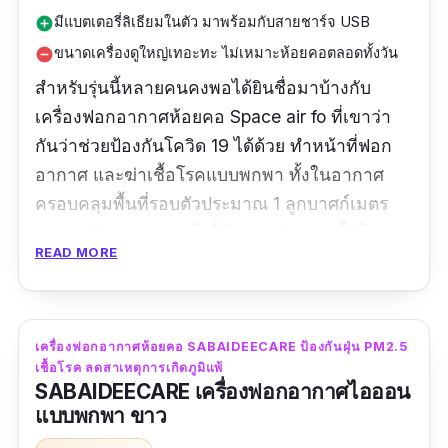
มีแบตเตอรี่ลิเธียมในตัว มาพร้อมกับสายชาร์จ USB
add_circle
ขนาดเครื่องดูใหญ่เทอะทะ ไม่เหมาะห้อยคอตลอดทั้งวัน
remove_circle
สำหรับรุ่นนี้หลายคนคงพอได้ยินชื่อมาบ้างกับ
เครื่องฟอกอากาศห้อยคอ Space air fo ที่เขาว่า
กันว่าช่วยป้องกันโควิด 19 ได้ด้วย ทำหน้าที่ฟอก
อากาศ และฆ่าเชื้อโรคแบบพกพา ทั้งในอากาศ
ครอบคลุมพื้นที่รอบตัวประมาณ 1 ลูกบาศก์เมตร
ช่วยปกป้องระบบหายใจให้ปลอดภัยจากเชื้อโรค
READ MORE
และมลพิษฝุ่นควัน โดยใช้เทคโนโลยีที่เรียกว่า
"Corona Discharge" ทำการปล่อยประจุไอออนลบ
20 ล้านไอออนต่อวินาที ออกมาเพื่อกำจัดเชื้อไวรัส
แบคทีเรีย เชื้อราในอากาศก่อนเข้าสู่ระบบทางเดิน
เครื่องฟอกอากาศห้อยคอ SABAIDEECARE ป้องกันฝุ่น PM2.5
เชื้อโรค ลดสาเหตุการเกิดภูมิแพ้
หายใจ ทั้งยังขจัดกลิ่น สารพิษ สารก่อภูมิแพ้ เกสร
SABAIDEECARE เครื่องฟอกอากาศไอออน
ดอกไม้ ฝุ่น PM 2.5 ควันต่าง ๆ และสิ่งที่เป็นพิษใน
แบบพกพา ขาว
อากาศได้ทันทีอย่างรวดเร็ว สร้างอากาศบริสุทธิ์