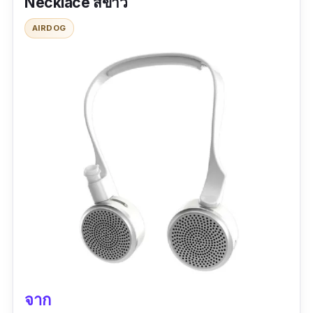
Necklace สีขาว
96.8% กําจัดสารก่อ มะเร็งฟอร์มาลดีไฮด์ 99.0%
และช่วยลดการเกิดภูมิแพ้ได้ดีอีกด้วย ราคาค่อน
AIRDOG
ข้างสูงแต่ด้วยดีไซน์และคุณภาพ รับรองไม่ผิดหวัง
แน่ค่ะ
รีวิว:
หลังจากที่ใช้มาประมาณ 1 อาทิตย์ ตลอดวัน
ไม่คัดจมูก ไม่ต้องขยี้จมูกให้มีริ้วรอยเพิ่มขึ้นค่ะ น้ำ
หนักเบา พกพาไปที่ไหนก็ได้ ใช้แบบสร้อยก็ใส่ง่าย
หรือถ้าใช้แบบคลิปก็ติดที่เสื้อได้สะดวก
จาก