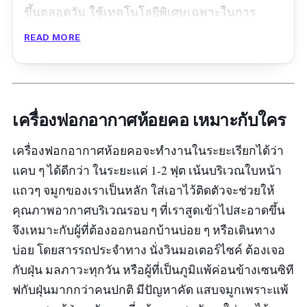
ขึ้นตลอดวัน ใช้เทคโนโลยีพิเศษเฉพาะในการ
ปล่อยไอออนประจุลบจำนวนมาก ช่วยกำจัดฝุ่น
READ MORE
PM 2.5 ควันบุหรี่ ละอองเกสร ไรฝุ่น และมลพิษ
อื่น ๆ ได้อย่างมีประสิทธิภาพ สามารถฆ่าเชื้อ
แบคทีเรียและไวรัสที่เป็นอันตราย รวมถึงก๊าซ
อันตรายที่ปล่อยออกมาจากรถ เช่น ฟอร์มาลดีไฮด์
เครื่องฟอกอากาศห้อยคอ เหมาะกับใคร
หรือเบนซิน นอกจากนี้ไอออนประจุลบยังสามารถ
เครื่องฟอกอากาศห้อยคอจะทำงานในระยะเรียกได้ว่า
ช่วยเพิ่มประสิทธิภาพในการเผาผลาญ กระตุ้นการ
แคบ ๆ ได้ดีกว่า ในระยะแค่ 1-2 ฟุต เน้นบริเวณใบหน้า
หลั่งสารเซโรโทนิน ช่วยให้สมองรู้สึก
แถวๆ จมูกของเราเป็นหลัก ใส่เอาไว้ติดตัวจะช่วยให้
กระปรี้กระเปร่า สดชื่นแจ่มใส และยังบรรเทา
คุณภาพอากาศบริเวณรอบ ๆ ที่เราสูดเข้าไปสะอาดขึ้น
อาการเมารถได้อีกด้วย เหมาะกับคนที่ต้องออกไป
จึงเหมาะกับผู้ที่ต้องออกนอกบ้านบ่อย ๆ หรือเดินทาง
ผจญมลภาวะบนท้องถนนทุกวันมาก ๆ เลยค่ะ
บ่อย โดยสารรถประจำทาง นั่งวินมอเตอร์ไซค์ ต้องเจอ
รีวิว:
เราทำงานอยู่ในกรุงเทพเดินทางโดยรถประจำ
กับฝุ่น มลภาวะทุกวัน หรือผู้ที่เป็นภูมิแพ้ค่อนข้างเซนซิที
ทางทุกวันไม่ได้แพ้อากาศมากมายอะไรแต่ก็รู้สึก
ฟกับฝุ่นมากกว่าคนปกติ มีปัญหาคัด แสบจมูกเพราะแพ้
ว่าเครื่องนี้มันช่วยได้นะคะ