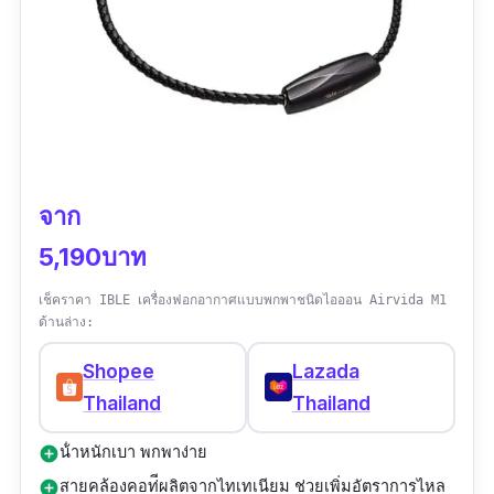
รีวิว:
ชอบค่ะ ซื้อมาใช้เพราะทำให้ไม่มีปัญหาคัด
จมูกมากวนใจเพราะแพ้อากาศ ฝุ่น ควัน แล้วคัด
จมูกแสบตา น่าหงุดหงิดมาก ๆ ทำอะไรได้ไม่เต็มที่
จาก
5,190บาท
เช็คราคา IBLE เครื่องฟอกอากาศแบบพกพาชนิดไอออน Airvida M1
ด้านล่าง:
Shopee
Lazada
Thailand
Thailand
น้ําหนักเบา พกพาง่าย
add_circle
สายคล้องคอท่ีผลิตจากไทเทเนียม ช่วยเพิ่มอัตราการไหล
add_circle