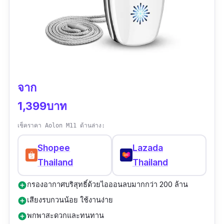
จาก
1,399บาท
เช็คราคา Aolon M11 ด้านล่าง:
Shopee
Lazada
Thailand
Thailand
กรองอากาศบริสุทธิ์ด้วยไอออนลบมากกว่า 200 ล้าน
add_circle
เสียงรบกวนน้อย ใช้งานง่าย
add_circle
พกพาสะดวกและทนทาน
add_circle