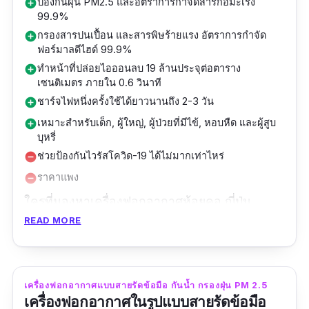
ป้องกันฝุ่น PM2.5 และอัตราการกำจัดสารก่อมะเร็ง
add_circle
99.9%
กรองสารปนเปื้อน และสารพิษร้ายแรง อัตราการกำจัด
add_circle
ฟอร์มาลดีไฮด์ 99.9%
ทำหน้าที่ปล่อยไอออนลบ 19 ล้านประจุต่อตาราง
add_circle
เซนติเมตร ภายใน 0.6 วินาที
ชาร์จไฟหนึ่งครั้งใช้ได้ยาวนานถึง 2-3 วัน
add_circle
เหมาะสำหรับเด็ก, ผู้ใหญ่, ผู้ป่วยที่มีไข้, หอบหืด และผู้สูบ
add_circle
บุหรี่
ช่วยป้องกันไวรัสโควิด-19 ได้ไม่มากเท่าไหร่
remove_circle
ราคาแพง
remove_circle
ใครที่มองหาเครื่องฟอกอากาศห้อยคอ ญี่ปุ่น
แนะนำ เครื่องฟอกแบบพกพา JEWELION สำหรับ
READ MORE
ห้อยคอรุ่นนี้เลยค่ะ เครื่องฟอกอากาศพกพาดีไซน์
หรูหรา ช่วยให้รอบตัวของคุณเต็มไปด้วยอากาศ
บริสุทธิ์ ปลอดภัยไร้กังวลยิ่งขึ้น โดดเด่นด้วย
เครื่องฟอกอากาศแบบสายรัดข้อมือ กันน้ำ กรองฝุ่น PM 2.5
เครื่องฟอกอากาศในรูปแบบสายรัดข้อมือ
เทคโนโลยีสุดล้ำที่ทำหน้าปล่อยไอออนลบ ช่วยดัก