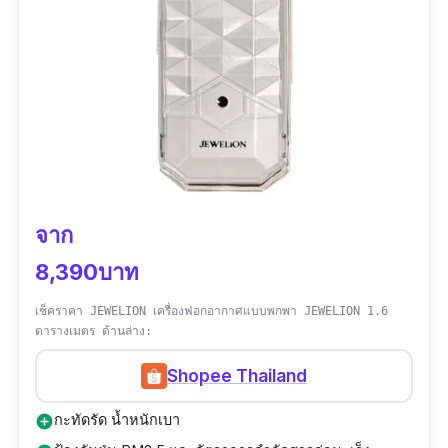
จาก
8,390บาท
เช็คราคา JEWELION เครื่องฟอกอากาศแบบพกพา JEWELION 1.6
ตารางเมตร ด้านล่าง:
Shopee Thailand
กะทัดรัด น้ำหนักเบา
add_circle