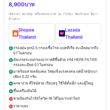
8,900บาท
เช็คราคา Airdog เครื่องฟอกอากาศ รุ่น FitAir Necklace สีขาว
ด้านล่าง:
Shopee
Lazada
Thailand
Thailand
กรองฝุ่น pm2.5 กรองเชื้อโรค แบคทีเรีย ละเอียดมากถึง
add_circle
0.1 ไมครอน
อัพเกรดระบบกรองอากาศดีขึ้นด้วย H14 HEPA FILTER
add_circle
กรองละเอียด 0.1 ไมครอน
มาพร้อมสายคล้องคอ วัสดุแข็งแรงคงทน แต่น้ำหนักเบา
add_circle
เพียง 0.22 กรัม
พกพาง่าย ดีไซน์สวย เรียบหรู ใช้ได้ทั้งเด็ก และผู้ใหญ่
add_circle
ขึ้นเครื่องบินได้
add_circle
ช่วยป้องกันไวรัสโควิด-19 ได้ไม่มากเท่าไหร่
remove_circle
ราคาแพง
remove_circle