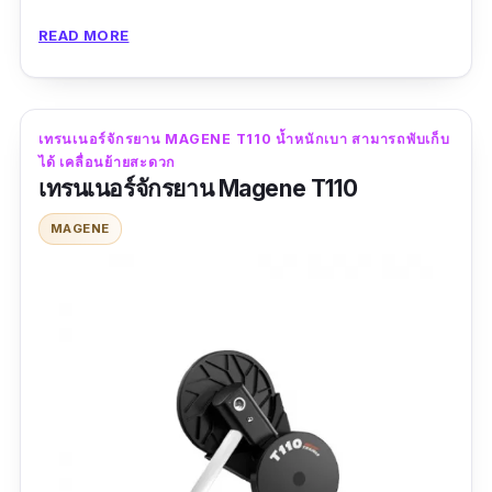
ซ้อมได้อย่างเข้มข้นและมีประสิทธิภาพ พร้อมการ
READ MORE
เชื่อมต่อไร้สายที่หลากหลาย (ANT+ และ
Bluetooth) เพื่อใช้งานร่วมกับแอปพลิเคชันฝึกซ้อม
ยอดนิยม เช่น Zwift และ TrainerRoad นอกจากนี้
เทรนเนอร์จักรยาน MAGENE T110 น้ำหนักเบา สามารถพับเก็บ
ยังมีเสียงรบกวนต่ำ (<56 dB) และการออกแบบที่
ได้ เคลื่อนย้ายสะดวก
กะทัดรัด ทำให้การฝึกซ้อมในบ้านของคุณเป็นไป
เทรนเนอร์จักรยาน Magene T110
อย่างราบรื่นและสะดวกสบาย
MAGENE
ข้อมูลเฉพาะ
กำลังวัตต์สูงสุด :
1800 W
|
ความชันสูงสุด :
15%
รีวิวจากผู้ใช้จริง:
“คุ้มค่ากับเงินที่เสียไป สมาร์ทเทรนเดอร์ในร่ม ตอน
นี้ฉันไม่ต้องกังวลเรื่องฝนจะตกแล้ว”