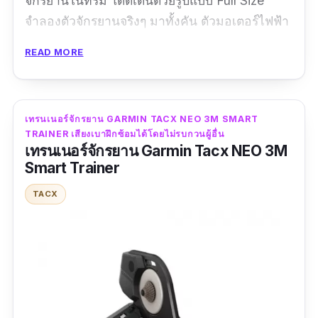
จักรยานในที่ร่ม โดดเด่นด้วยรูปแบบ Full Size
จำลองตัวจักรยานจริงๆ มาทั้งคัน ตัวมอเตอร์ไฟฟ้า
ทำงานเงียบ สามารถปรับแต่งแฮนด์ เบาะ และ
READ MORE
ความยาวเฟรมได้อิสระ รองรับการปรับมุมองศาให้
เทียบเท่ากับจักรยานคันจริงผ่านแอปพลิเคชั่น
ให้การฝึกซ้อมที่บ้านเทียบเท่าการฝึกซ้อมระดับโปร
เทรนเนอร์จักรยาน GARMIN TACX NEO 3M SMART
TRAINER เสียงเบาฝึกซ้อมได้โดยไม่รบกวนผู้อื่น
ข้อมูลเฉพาะ
เทรนเนอร์จักรยาน Garmin Tacx NEO 3M
Smart Trainer
กำลังวัตต์สูงสุด :
2200 W
| แรงต้านทานสูงสุด :
13
lbs
TACX
รีวิวจากผู้ใช้จริง:
“คุณภาพของสินค้าดีมาก ปรับได้หลายตำแหน่ง ขี่
สนุก ต่อเข้าสวิฟก็ง่ายมากๆ”