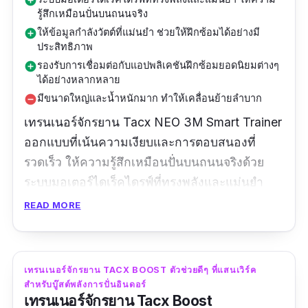
add_circle
รู้สึกเหมือนปั่นบนถนนจริง
ให้ข้อมูลกำลังวัตต์ที่แม่นยำ ช่วยให้ฝึกซ้อมได้อย่างมี
add_circle
ประสิทธิภาพ
รองรับการเชื่อมต่อกับแอปพลิเคชันฝึกซ้อมยอดนิยมต่างๆ
add_circle
ได้อย่างหลากหลาย
มีขนาดใหญ่และน้ำหนักมาก ทำให้เคลื่อนย้ายลำบาก
remove_circle
เทรนเนอร์จักรยาน Tacx NEO 3M Smart Trainer
ออกแบบที่เน้นความเงียบและการตอบสนองที่
รวดเร็ว ให้ความรู้สึกเหมือนปั่นบนถนนจริงด้วย
ระบบมอเตอร์ไดเร็คไดรฟ์ที่ทรงพลังและแม่นยำ
พร้อมจำลองพื้นผิวถนนที่หลากหลายและจำลอง
READ MORE
การลงเขาได้อย่างสมจริง อีกทั้งยังมีเทคโนโลยี
Motion Plates ที่ช่วยให้การเคลื่อนไหวเป็น
ธรรมชาติมากขึ้น และการเชื่อมต่อที่หลากหลาย
เทรนเนอร์จักรยาน TACX BOOST ตัวช่วยดีๆ ที่แสนเวิร์ค
ทำให้การฝึกซ้อมของคุณมีประสิทธิภาพและ
สำหรับบู๊สต์พลังการปั่นอินดอร์
เทรนเนอร์จักรยาน Tacx Boost
สนุกสนานยิ่งขึ้น