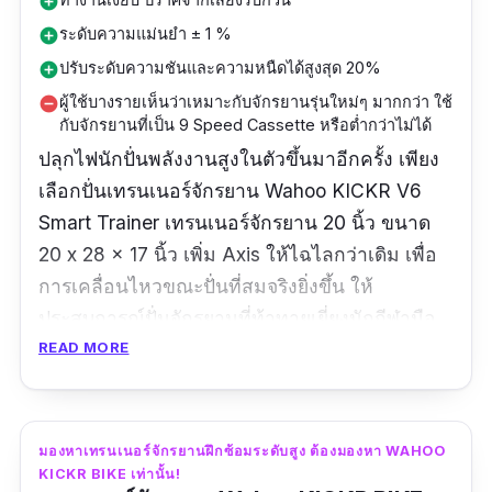
add_circle
ระดับความแม่นยำ ± 1 %
add_circle
ปรับระดับความชันและความหนืดได้สูงสุด 20%
add_circle
ผู้ใช้บางรายเห็นว่าเหมาะกับจักรยานรุ่นใหม่ๆ มากกว่า ใช้
remove_circle
กับจักรยานที่เป็น 9 Speed Cassette หรือต่ำกว่าไม่ได้
ปลุกไฟนักปั่นพลังงานสูงในตัวขึ้นมาอีกครั้ง เพียง
เลือกปั่นเทรนเนอร์จักรยาน Wahoo KICKR V6
Smart Trainer เทรนเนอร์จักรยาน 20 นิ้ว ขนาด
20 x 28 x 17 นิ้ว เพิ่ม Axis ให้ไฉไลกว่าเดิม เพื่อ
การเคลื่อนไหวขณะปั่นที่สมจริงยิ่งขึ้น ให้
ประสบการณ์ปั่นจักรยานที่ท้าทายเยี่ยงนักกีฬามือ
อาชีพ มีตัวเลือกโปรแกรมการเทรนออนลไน์ที่
READ MORE
หลากหลาย ใช้ได้ทั้งกับ Zwift และ Trainer Road
ซึ่งจะช่วยเสริมแรงต้านทานไต่ขึ้นเขาลงเขา ให้
คุณได้สัมผัสฟีลลิ่งจริงๆ มากที่สุด สมจริงเหนือสิ่ง
มองหาเทรนเนอร์จักรยานฝึกซ้อมระดับสูง ต้องมองหา WAHOO
อื่นใด
KICKR BIKE เท่านั้น!