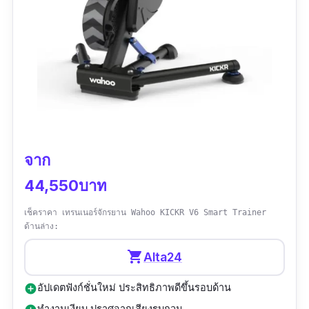
รีวิวจากผู้ใช้จริง:
“ช่วยให้การปั่นรู้สึกเป็นธรรมชาติและสมจริงยิ่ง
ขึ้น”
จาก
44,550บาท
เช็คราคา เทรนเนอร์จักรยาน Wahoo KICKR V6 Smart Trainer
ด้านล่าง:
shopping_cart
Alta24
อัปเดตฟังก์ชั่นใหม่ ประสิทธิภาพดีขึ้นรอบด้าน
add_circle
ทำงานเงียบ ปราศจากเสียงรบกวน