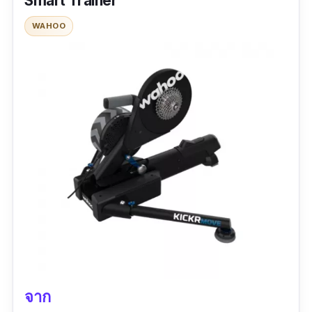
Smart Trainer
ข้อมูลเฉพาะ
WAHOO
กำลังวัตต์สูงสุด :
1500 W
| แรงต้านทานสูงสุด :
10.5 lbs
รีวิวจากผู้ใช้จริง:
“ตัวเทรนเนอร์จับรถได้มั่นคง เหมาะสำหรับคนที่
ต้องการปั่นทั้งในและนอกบ้าน”
จาก