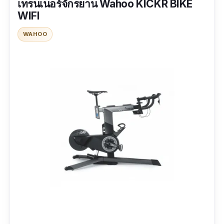
เทรนเนอร์จักรยาน Wahoo KICKR BIKE
WIFI
ข้อมูลเฉพาะ
WAHOO
กำลังวัตต์สูงสุด :
2200 W
| แรงต้านทานสูงสุด :
16
lbs
รีวิวจากผู้ใช้จริง:
“เทรนเนอร์จักรยาน 20 นิ้วที่มีคุณภาพ ปั่นได้ถึงใจ
เซ็ตการใช้งานง่าย เบาด้วย”