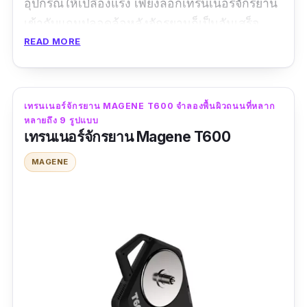
อุปกรณ์ให้เปลืองแรง เพียงล็อกเทรนเนอร์จักรยาน
เข้ากับแกนปลอดล้อหลังจักรยานก็เป็นอันเสร็จ
เรียบร้อย มีระบบ Actual Flywheel ให้ความรู้สึก
READ MORE
สมจริงเสมือนปั่นนอกบ้าน ที่สำคัญ ราคาย่อมเยา
ทำงานเงียบสนิท ไม่ว่าคุณจะอยู่บ้าน คอนโด หรือ
ทาวน์โฮม ก็หมดห่วงเรื่องเสียงรบกวนไปได้เลย
เทรนเนอร์จักรยาน MAGENE T600 จำลองพื้นผิวถนนที่หลาก
หลายถึง 9 รูปแบบ
เทรนเนอร์จักรยาน Magene T600
ข้อมูลเฉพาะ
MAGENE
กำลังวัตต์สูงสุด :
1050 W
| แรงต้านทานสูงสุด :
3.5 lbs
รีวิวจากผู้ใช้จริง:
“ทดลองใช้แล้ว ใช้งานได้ดีครับ สเป็คสินค้าตรง
ตามที่ระบุ ใช้ดีจริงไม่จกตาครับ”