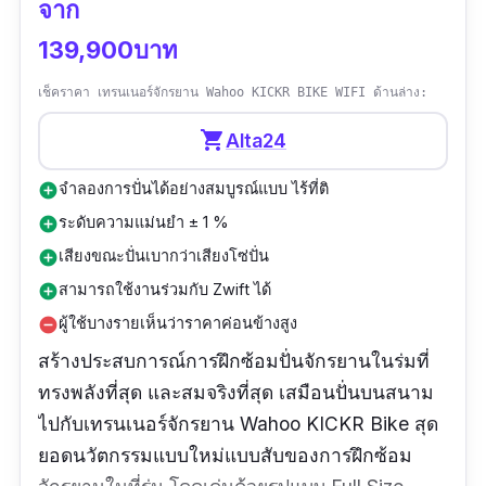
จาก
139,900บาท
เช็คราคา เทรนเนอร์จักรยาน Wahoo KICKR BIKE WIFI ด้านล่าง:
shopping_cart
Alta24
จำลองการปั่นได้อย่างสมบูรณ์แบบ ไร้ที่ติ
add_circle
ระดับความแม่นยำ ± 1 %
add_circle
เสียงขณะปั่นเบากว่าเสียงโซ่ปั่น
add_circle
สามารถใช้งานร่วมกับ Zwift ได้
add_circle
ผู้ใช้บางรายเห็นว่าราคาค่อนข้างสูง
remove_circle
สร้างประสบการณ์การฝึกซ้อมปั่นจักรยานในร่มที่
ทรงพลังที่สุด และสมจริงที่สุด เสมือนปั่นบนสนาม
ไปกับเทรนเนอร์จักรยาน Wahoo KICKR Bike สุด
ยอดนวัตกรรมแบบใหม่แบบสับของการฝึกซ้อม