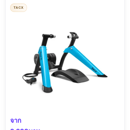
TACX
ข้อมูลเฉพาะ
กำลังวัตต์สูงสุด :
2200 W
|
ความชันสูงสุด :
25%
รีวิวจากผู้ใช้จริง:
“การจำลองพื้นผิวถนนที่หลากหลายและจำลอง
การลงเขาได้อย่างสมจริง ทำให้รู้สึกเหมือนปั่นบน
ถนนจริง”
จาก