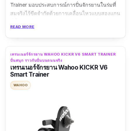
Trainer มอบประสบการณ์การปั่นจักรยานในร่มที่
สมจริงไร้ขีดจำกัดด้วยการเคลื่อนไหวแบบสองแกน
ที่ล้ำสมัย ให้คุณสัมผัสความรู้สึกเหมือนปั่นบนถนน
READ MORE
จริงด้วยการเคลื่อนที่ไปข้างหน้าและด้านข้าง
พร้อมด้วยความแม่นยำของพลังงาน +/- 1% กำลัง
ขับสูงสุด 2200 วัตต์ และการจำลองความชันที่
เทรนเนอร์จักรยาน WAHOO KICKR V6 SMART TRAINER
หลากหลาย ช่วยให้คุณฝึกซ้อมได้อย่างมี
ปั่นสนุก ราวกับปั่นบนถนนจริง
ประสิทธิภาพและท้าทายยิ่งขึ้น อีกทั้งยังมาพร้อม
เทรนเนอร์จักรยาน Wahoo KICKR V6
กับการเชื่อมต่อที่หลากหลาย และการทำงานที่
Smart Trainer
เงียบ เพื่อให้คุณเพลิดเพลินกับการปั่นได้อย่างเต็มที่
WAHOO
ข้อมูลเฉพาะ
กำลังวัตต์สูงสุด :
2200 W
| แรงต้านทานสูงสุด :
10.5 lbs