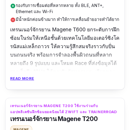
รองรับการเชื่อมต่อที่หลากหลาย ทั้ง BLE, ANT+,
add_circle
Ethernet และ Wi-Fi
มีน้ำหนักค่อนข้างมาก ทำให้การเคลื่อนย้ายอาจทำได้ยาก
remove_circle
เทรนเนอร์จักรยาน Magene T600 ยกระดับการฝึก
ซ้อมในร่มให้เหนือชั้นด้วยเทคโนโลยีมอเตอร์ซิงโค
รนัสแม่เหล็กถาวร ให้ความรู้สึกสมจริงราวกับปั่น
บนถนนจริง พร้อมการจำลองพื้นผิวถนนที่หลาก
หลายถึง 9 รูปแบบ และโหมด Race ที่ส่งข้อมูลได้
รวดเร็วถึง 10Hz ให้คุณสัมผัสทุกรายละเอียดของ
READ MORE
การปั่นได้อย่างแม่นยำ นอกจากนี้ยังมาพร้อมการ
เชื่อมต่อที่หลากหลายทั้ง BLE, ANT+, Ethernet
และ Wi-Fi ให้คุณเชื่อมต่อกับอุปกรณ์และ
แอปพลิเคชันต่างๆ ได้อย่างราบรื่น
เทรนเนอร์จักรยาน MAGENE T200 ใช้งานร่วมกับ
แอปพลิเคชันฝึกซ้อมยอดนิยมได้ ZWIFT และ TRAINERROAD
เทรนเนอร์จักรยาน Magene T200
ข้อมูลเฉพาะ
MAGENE