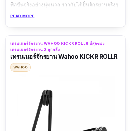
ฟีลปั่นจริงอย่างนุ่มนวล ราวกับได้ปั่นจักรยานจริงๆ
สามารถปรับระดับความหนืดและความชันได้ถึง
READ MORE
16% ตัวเครื่องทำงานเงียบ หมดห่วงเรื่องเสียง
รบกวน รองรับการใช้งานเพิ่มเติมที่เหนือกว่ากับ
KICKR Climb เพิ่มประสบการณ์การขึ้นเขาสุดเรียล
เทรนเนอร์จักรยาน WAHOO KICKR ROLLR ที่สุดของ
แล้วฝนตกจะไม่ใช่ปัญหาสำหรับการฝึกซ้อมอีกต่อ
เทรนเนอร์จักรยาน 2 ลูกกลิ้ง
ไป
เทรนเนอร์จักรยาน Wahoo KICKR ROLLR
WAHOO
ข้อมูลเฉพาะ
กำลังวัตต์สูงสุด :
1800 W
| แรงต้านทานสูงสุด :
12
lbs
รีวิวจากผู้ใช้จริง:
“สินค้าดี วัดความเร็ววัดระยะทางง่าย เหมาะกับ
สภาพอากาศช่วงนี้ที่ฝนตกบ่อย”