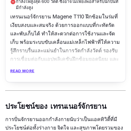
กำลังไฟสูงสุด 600 วัตต์ ซึ่งอาจไม่เพียงพอสำหรับนักปั่นที่
remove_circle
มีกำลังสูง
เทรนเนอร์จักรยาน Magene T110 ฝึกซ้อมในร่มที่
เงียบสงบและสมจริง ด้วยการออกแบบที่กะทัดรัด
และพับเก็บได้ ทำให้สะดวกต่อการใช้งานและจัด
เก็บ พร้อมระบบขับเคลื่อนแม่เหล็กไฟฟ้าที่ให้ความ
รู้สึกราบรื่นและแม่นยำในการวัดกำลังวัตต์ รองรับ
การเชื่อมต่อกับแอปพลิเคชันฝึกซ้อมยอดนิยม และ
ให้คุณมุ่งเน้นไปที่เป้าหมายการปั่นได้อย่างเต็มที่
READ MORE
ข้อมูลเฉพาะ
กำลังวัตต์สูงสุด :
60
0 W
|
ความชันสูงสุด :
6%
ประโยชน์ของ เทรนเนอร์จักรยาน
รีวิวจากผู้ใช้จริง:
การปั่นจักรยานออกกำลังกายนับว่าเป็นแอคทิวิตี้ที่มี
“คุณภาพเป็นอันดับต้น ๆ สูงสุด แนะนําเป็นอย่าง
ประโยชน์ต่อทั้งร่างกาย จิตใจ และสุขภาพโดยรวมของ