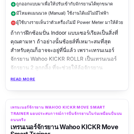
ถูกออกแบบมาเพื่อให้ปรับเข้ากับจักรยานได้ทุกขนาด
add_circle
มีโหมดแมนนวล (Manual) ใช้งานได้แม้ไม่มีไฟฟ้า
add_circle
ผู้ใช้บางรายเห็นว่าตัวเครื่องไม่มี Power Meter มาให้ด้วย
remove_circle
ถ้าการฝึกซ้อมปั่น Indoor แบบเซอร์เรียลเป็นสิ่งที่
คุณตามหา ถ้าอย่างนั้นช้อยส์ที่เหมาะสมที่สุด
สำหรับคุณก็อาจจะอยู่ที่นี่แล้ว เพราะเทรนเนอร์
จักรยาน Wahoo KICKR ROLLR เป็นเทรนเนอร์
จักรยาน 2 ลูกกลิ้ง ที่จะช่วยให้ล้อจักรยาน
เคลื่อนไหวได้เป็นธรรมชาติ ให้สัมผัสสมูธ สุด
READ MORE
surreal ประหนึ่งว่ากำลังปั่นอยู่บนถนน เหตุที่พูด
เช่นนี้ได้ก็เพราะมันถูกออกแบบเพื่อมอบ
ประสบการณ์การขี่เสมือนจริงบนท้องถนนให้กับ
เทรนเนอร์จักรยาน WAHOO KICKR MOVE SMART
คุณโดยแท้จริง จะมีอะไรดีไปกว่าการฝึกซ้อมปั่นฟีล
TRAINER มอบประสบการณ์การปั่นจักรยานในร่มเหมือนปั่นบน
ปั่นบนถนนอีกหรือ
ถนนจริง
เทรนเนอร์จักรยาน Wahoo KICKR Move