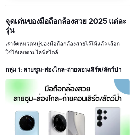
มาเพื่อคนรักการถ่ายภาพ ด้วยกล้องเทเลโฟโต้
สภาพแวดล้อมสุดโหด
200MP รองรับซูมออปติคัล 3X และดิจิตอลสูงสุด
รองรับเสียง Hi-Res, Dolby Atmos®, 360
จุดเด่นของมือถือกล้องสวย 2025 แต่ละ
100X เก็บรายละเอียดแม้ในระยะไกล พร้อม OIS
Reality Audio และมีช่องหูฟัง 3.5 มม. เหมาะกับค
รุ่น
ลดการสั่นไหวขั้นสุด
รีเอเตอร์ที่ต้องการมือถือกล้องดีที่สุดพร้อม
เราจัดหมวดหมู่ของมือถือกล้องสวยไว้ให้แล้ว เลือก
กล้องหลัก 50MP รูรับแสงปรับได้ f/1.4-f/2.0 ช่วย
ประสบการณ์เสียงระดับโปร
ใช้ได้เลยตามไลฟ์สไตล์
ให้ภาพคมชัดทุกสภาพแสง และกล้อง Ultra-Wide
สเปคเด่น
50MP เก็บภาพมุมกว้างได้ครบจบในเครื่องเดียว
กลุ่ม 1:
สายซูม-ส่องไกล-ถ่ายคอนเสิร์ต/สัตว์ป่า
มือถือกล้องดีที่สุดที่คนชอบถ่ายวิวไม่ควรพลาด
กล้องหลัง 3 ตัว: กล้องหลัก 52MP (Exmor T™)
+ เทเลโฟโต้ 12MP ซูม 85-170 มม. +
วิดีโอ 4K 60fps ทุกกล้อง ให้คอนเทนต์คมชัดใน
Ultrawide 12MP มุมกว้าง 123°
ทุกเฟรม รองรับโหมด Pro, AI Super Zoom และ
HDR เหมาะกับสายวิดีโอและครีเอเตอร์
กล้องหลักรูรับแสง f/1.9 พร้อมเลนส์ ZEISS®
และ OIS
หน้าจอ OLED ขนาด 6.8 นิ้ว ความละเอียด FHD+
กล้องซูม Optical 85-170 มม. + Eye AF
สว่างสูงสุด HDR 5000 nits ให้ประสบการณ์มือถือ
ดวงตาอัตโนมัติ