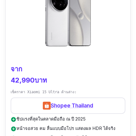
48MP ที่พัฒนาขึ้นทั้งด้านความละเอียด สีสัน และ
ประสิทธิภาพในที่แสงน้อย ให้ภาพคมชัดและ
สเปคเด่น
สมจริงในทุกสถานการณ์
กล้องหลัง 4 ตัว: 200MP (F1.7) + 50MP +
ชุดกล้องหลังประกอบด้วยเลนส์หลัก 48MP พร้อม
50MP + 10MP, Optical Zoom 3x/5x, Digital
ฟีเจอร์ Fusion, เลนส์ Ultra Wide 48MP สำหรับ
Zoom สูงสุด 100x
ภาพมุมกว้าง และเลนส์ Telephoto 12MP สำหรับ
กล้องหน้า 12MP F2.2 พร้อมออโต้โฟกัส
ซูมถ่ายระยะไกล ภาพที่ได้จึงมีความคมชัด เก็บราย
วิดีโอ 8K UHD @60fps, Slow Motion
ละเอียดได้อย่างแม่นยำ ทำให้ iPhone รุ่นนี้เป็นมือ
จาก
240fps@FHD
ถือถ่ายรูปสวยที่คนรักการถ่ายภาพต้องหลงรัก
42,990บาท
หน้าจอ Dynamic AMOLED 2X 6.9 นิ้ว ความ
หน้าจอ Super Retina XDR Display ขนาด 6.9 นิ้ว
เช็คราคา Xiaomi 15 Ultra ด้านล่าง:
ละเอียด 3120x1440 (Quad HD+) รีเฟรชเรท
แสดงผลสีสดสมจริงระดับ HDR เพื่อการชมภาพ
120Hz
Shopee Thailand
และวิดีโออย่างเต็มอารมณ์ รองรับความละเอียด
รองรับ S Pen ใช้งานจด/วาด/แก้รูปได้เหมือน
สูงสุดของภาพถ่ายกล้องหลังได้อย่างไม่เสียราย
ชิปแรงที่สุดในตลาดมือถือ ณ ปี 2025
add_circle
Galaxy Note
ละเอียด
หน้าจอสวย คม ลื่นแบบมือโปร แสดงผล HDR ได้จริง
add_circle
ชิป Octa-Core 4.47GHz + RAM 12GB