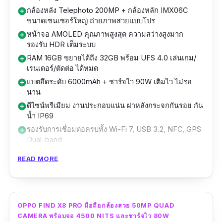
กล้องหลัง Telephoto 200MP + กล้องหลัก IMX06C
add_circle
ตัวเครื่องทนทานด้วยกระจก Huawei Kunlun
ขนาดเซนเซอร์ใหญ่ ถ่ายภาพสวยแบบโปร
หน้าจอ AMOLED คุณภาพสูงสุด ความสว่างสูงมาก
add_circle
Glass 2 ทั้งด้านหน้าและหลัง และมาตรฐานกัน
รองรับ HDR เต็มระบบ
น้ำ-กันฝุ่น IP68 ทำให้มั่นใจในการใช้งานในทุก
RAM 16GB ขยายได้ถึง 32GB พร้อม UFS 4.0 เล่นเกม/
add_circle
สภาพแวดล้อม
เรนเดอร์/ตัดต่อ ได้หมด
แบตอึดระดับ 6000mAh + ชาร์จไว 90W เติมไว ไม่รอ
add_circle
แบตเตอรี่ 5,060mAh รองรับชาร์จไว 37W และ
นาน
ชาร์จไร้สาย Pixel Stand 23W พร้อมฟีเจอร์
ดีไซน์พรีเมียม งานประกอบแน่น ฝาหลังกระจกกันรอย กัน
add_circle
น้ำ IP69
Wireless PowerShare แบ่งไฟให้กับอุปกรณ์อื่นได้
รองรับการเชื่อมต่อครบทั้ง Wi-Fi 7, USB 3.2, NFC, GPS
add_circle
Dual-band
รองรับการเชื่อมต่อ Wi-Fi 7 และ 5G เต็มรูปแบบ
ไม่รองรับ Hi-Fi DAC แบบแยก (สายเสียงอาจขาดใจนิด
remove_circle
ครอบคลุมการใช้งานอินเทอร์เน็ตความเร็วสูง
READ MORE
นึง)
Funtouch OS มีลูกเล่นเยอะแต่ยังไม่คลีนเท่า Android แท้
remove_circle
Pixel 9 Pro XL ใช้ Android 14 พร้อมฟีเจอร์
Vivo X200 Pro คือโทรศัพท์กล้องสวยที่มาแรง
อัปเดตซอฟต์แวร์จาก Google โดยตรง เหมาะกับ
OPPO FIND X8 PRO มือถือกล้องสวย 50MP QUAD
ที่สุดในปีนี้ ด้วยกล้องหลังหลัก 200MP Telephoto
คนที่ต้องการมือถือกล้องคมชัด ใช้งานลื่น และได้
CAMERA พร้อมจอ 4500 NITS และชาร์จไว 80W