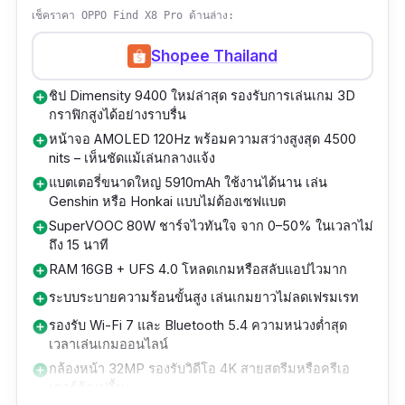
ไร้สาย Pixel Stand 23W
ความเร็วสูงสุด 3.626GHz ทำงานคู่กับ RAM
เช็คราคา OPPO Find X8 Pro ด้านล่าง:
16GB และ ROM สูงสุด 512GB (UFS 4.0) มอบ
มาตรฐานกันน้ำ-ฝุ่น IP68 ใช้งานได้มั่นใจ
Shopee Thailand
ประสบการณ์ใช้งานเร็ว แรง ไร้สะดุด
ระบบปฏิบัติการ Android 14 พร้อมอัปเดตตรง
ชิป Dimensity 9400 ใหม่ล่าสุด รองรับการเล่นเกม 3D
add_circle
จาก Google
กล้องหน้า 32MP พร้อมโหมด Portrait Video และ
กราฟิกสูงได้อย่างราบรื่น
เหมาะกับคนที่ต้องการมือถือกล้องดีที่สุดสำหรับ
หน้าจอ AMOLED 120Hz พร้อมความสว่างสูงสุด 4500
การถ่าย HDR ช่วยให้เซลฟี่หรือวิดีโอคอลชัดใส
add_circle
nits – เห็นชัดแม้เล่นกลางแจ้ง
ถ่ายรูปคมชัด แชร์ภาพเร็ว และใช้ Android
สมจริงในทุกสภาพแสง
แบตเตอรี่ขนาดใหญ่ 5910mAh ใช้งานได้นาน เล่น
add_circle
เพียวๆ ที่ได้อัปเดตนาน
Genshin หรือ Honkai แบบไม่ต้องเซฟแบต
แบตเตอรี่ BlueVolt 6000mAh รองรับชาร์จไว
SuperVOOC 80W ชาร์จไวทันใจ จาก 0–50% ในเวลาไม่
add_circle
ปัจจุบัน อัพเดทเมื่อวันที่ 20 สิงหาคม 2025 ทางกู
90W ใช้งานยาวนานและชาร์จเต็มอย่างรวดเร็ว
ถึง 15 นาที
เกิลปล่อยรุ่นใหม่ล่าสุดอย่าง Google Pixel 10 Pro
เหมาะกับคนที่ใช้มือถือหนักตลอดทั้งวัน
RAM 16GB + UFS 4.0 โหลดเกมหรือสลับแอปไวมาก
add_circle
XL มาแล้ว แต่ว่าก็ยังไม่มีขายในไทยเช่นเคย
ระบบระบายความร้อนขั้นสูง เล่นเกมยาวไม่ลดเฟรมเรท
add_circle
รองรับ 5G+5G Dual SIM, Wi-Fi 7, Bluetooth
ต้องหาร้านหิ้วดี ๆ สำหรับใครที่อยากได้มือถือรุ่น
รองรับ Wi-Fi 7 และ Bluetooth 5.4 ความหน่วงต่ำสุด
add_circle
5.4 และ NFC ครบครันสำหรับการเชื่อมต่อยุคใหม่
ใหม่ล่าสุด กล้องสวยที่สุดจากค่ายนี้ แนะนำเป็น
เวลาเล่นเกมออนไลน์
Pixel 10 Pro XL ไปเลย ในเรื่องความต่าง ก็มีจุดที่
กล้องหน้า 32MP รองรับวิดีโอ 4K สายสตรีมหรือครีเอ
add_circle
ดีไซน์ตัวเครื่องกระจกหรู วัสดุพรีเมียมพร้อม
เตอร์ต้องปลื้ม
อัพเกรดขึ้นมาอยู่ไม่น้อย ลองดูรายละเอียดด้านล่าง
มาตรฐานกันน้ำกันฝุ่น IP68 & IP69 ใช้งานได้