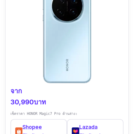
OIS และฟีเจอร์ Eye AF โฟกัสดวงตาอัตโนมัติแบบ
ซูม Optical 5X, Digital Zoom สูงสุด 50X
เรียลไทม์ ทำงานร่วมกับระบบโฟกัส 60 ครั้งต่อ
กล้องหน้า 13MP มุมกว้างพร้อมวิดีโอ 4K และ
วินาทีเพื่อความแม่นยำระดับกล้องโปร
Smart Eye-tracking
หน้าจอ LTPO OLED 6.6 นิ้ว ความละเอียด
นอกจากนี้ยังมีกล้อง Ultrawide 12MP มุมกว้าง
2760×1256 พิกเซล, อัตรารีเฟรช 1-120Hz
123° ถ่ายวิวได้สมจริงแบบไร้บิดเบือน ภาพต่อเนื่อง
สูงสุด 30 เฟรมต่อวินาทีและระบบ HDR เสริม
ชิป Kirin 9000S1 Octa-core + RAM 12GB +
ให้การถ่ายภาพในมือถือกล้องดีที่สุดของ Sony
ROM 256GB
ทำได้ในทุกสถานการณ์
แบตเตอรี่ 4900mAh รองรับชาร์จไว 66W และ
ไร้สาย 50W
กล้องหน้าความละเอียด 12MP เซ็นเซอร์ Exmor
จาก
กันน้ำมาตรฐาน IP68
RS™ พร้อมฟีเจอร์ S-Cinetone for mobile, Night
30,990บาท
Mode และวิดีโอ 4K HDR เหมาะกับสาย Vlog
รองรับ Wi-Fi 6, Bluetooth 5.2, NFC
หรือคนที่ต้องการมือถือถ่ายรูปสวยทั้งกล้องหน้า-
เหมาะกับคนที่ต้องการมือถือถ่ายรูปสวย
เช็คราคา HONOR Magic7 Pro ด้านล่าง:
หลัง
คุณภาพสูง ใช้งานลื่นไหล แบตอึด และดีไซน์
Shopee
Lazada
พรีเมียม
หน้าจอ OLED ขนาด 6.5 นิ้ว FHD+ อัตรารีเฟรช