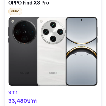
เซ็นเซอร์ขนาดใหญ่ 1/1.4” ให้ภาพคมชัดเก็บราย
อัปเดตความปลอดภัยทันใจ
OPPO Find X8 Pro
ละเอียดได้แบบมือโปร แม้ในที่แสงน้อยหรือซูม
OPPO
สเปคเด่น
ระยะไกล
กล้องหลัง 50MP + 48MP Telephoto (ซูม
ชุดกล้องหลังจัดเต็ม 3 ตัว: กล้องหลัก 50MP, มุม
5X) + 48MP Ultrawide
กว้าง 50MP และเทเลโฟโต้ 200MP ครอบคลุมทุก
การถ่ายตั้งแต่วิวกว้างจนถึงพอร์ตเทรตซูมไกล
กล้องหน้า 42MP ถ่ายเซลฟี่คมชัดระดับโปร
รองรับโหมด High Resolution และ Pro สำหรับผู้ที่
วิดีโอสูงสุด 8K 30fps จากกล้องหลัง และ 4K
ต้องการควบคุมการถ่ายแบบมืออาชีพ
60fps จากกล้องหน้า
หน้าจอ LTPO OLED 6.8 นิ้ว ความละเอียด
หน้าจอ AMOLED ขนาด 6.78 นิ้ว ความละเอียด
1344 x 2992 พิกเซล รองรับ HDR10+
2800×1260 พิกเซล รองรับอัตรารีเฟรช 120Hz ให้
ภาพลื่นไหล พร้อมความสว่างสูงสุดถึง 4500 nits
ชิป Google Tensor G4 Octa Core ความเร็ว
ทำให้การใช้งานกลางแดดชัดเจนกว่ามือถือถ่ายรูป
3.1GHz
จาก
สวยหลายรุ่นในตลาด
RAM 16GB / ROM สูงสุด 1TB (UFS 3.1)
33,480บาท
แบตเตอรี่ 5,060mAh ชาร์จไว 37W และชาร์จ
ชิป Dimensity 9400 สถาปัตยกรรม 3nm ให้