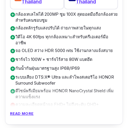
Thailand
Thailand
120Hz รองรับ Motion Blur Reduction 240Hz
กล้องเทเลโฟโต้ 200MP ซูม 100X สุดยอดมือถือกล้องสวย
add_circle
ความสว่างสูงและเทคโนโลยี BRAVIA™ จาก
สำหรับคนชอบซูม
Sony ให้ภาพสมจริงระดับโปรที่หาไม่ได้ใน
กล้องหลักรูรับแสงปรับได้ ถ่ายภาพสวยในทุกแสง
add_circle
โทรศัพท์กล้องคมชัดรุ่นอื่น
วิดีโอ 4K 60fps ทุกกล้องเหมาะสำหรับครีเอเตอร์มือ
add_circle
อาชีพ
ขับเคลื่อนด้วย Snapdragon 8 Gen 3 + RAM
จอ OLED สว่าง HDR 5000 nits ใช้งานกลางแจ้งสบาย
add_circle
12GB และ ROM 256GB รองรับ microSD สูงสุด
ชาร์จไว 100W + ชาร์จไร้สาย 80W แบตอึด
add_circle
1.5TB สำหรับคนที่ถ่ายรูปเยอะ ๆ โดยไม่ต้องกังวล
กันน้ำกันฝุ่นมาตรฐานสูง IP68/IP69
add_circle
เรื่องพื้นที่จัดเก็บ
ระบบเสียง DTS:X® Ultra และลำโพงสเตอริโอ HONOR
add_circle
Surround Subwoofer
แบตเตอรี่ 5000mAh พร้อมการชาร์จเร็ว USB PD
ดีไซน์พรีเมียมพร้อม HONOR NanoCrystal Shield เพิ่ม
add_circle
และชาร์จไร้สาย Qi รวมถึงฟังก์ชันแชร์แบตเตอรี่ให้
ความแข็งแรง
ใช้งานมือถือถ่ายรูปสวยต่อเนื่องได้ทั้งวัน
ความละเอียดหน้าจอ FHD+ ไม่ถึงระดับ QHD+
remove_circle
ไม่รองรับ microSD เพิ่มความจุ
remove_circle
READ MORE
ดีไซน์ทนทานด้วย Gorilla Glass Victus® 2 กันน้ำ
HONOR Magic7 Pro สมาร์ทโฟนกล้องเทพที่เกิด
กันฝุ่นมาตรฐาน IP65/68 ใช้งานได้มั่นใจแม้ใน