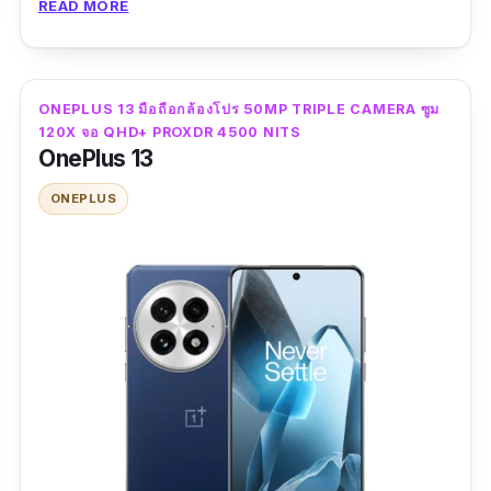
READ MORE
รองรับ eSIM + 5G ทุกคลื่น พร้อม Dual SIM – สะดวกทั้ง
add_circle
เลย:
มั่นใจแม้เจอฝนหรือฝุ่นละออง
เล่นเกมและใช้งานทั่วไป
กล้องหลัง 50MP ทุกเลนส์ครอบคลุมการถ่ายทุกระยะ
add_circle
ชิป/AI
: จาก Tensor G4 สู่ G5 (เร็วขึ้น และ
ทำงานบนระบบ Android 15 ครอบด้วย Funtouch
กล้องหลัก f/1.6 พร้อม OIS ถ่ายภาพคมชัดในทุกสภาพแสง
add_circle
รองรับฟีเจอร์ Magic Cue/ Camera Coach ที่
ONEPLUS 13 มือถือกล้องโปร 50MP TRIPLE CAMERA ซูม
OS 15 ล่าสุด ใช้งานลื่นไหลพร้อมฟีเจอร์อัจฉริยะ
ราคาสูงพอสมควรเมื่อเทียบกับ OPPO Reno Series หรือ
remove_circle
ทำงานบนเครื่อง)
120X จอ QHD+ PROXDR 4500 NITS
ครบถ้วน
แบรนด์อื่นระดับกลาง
OnePlus 13
ซูมภาพนิ่ง
: จาก 30x (Super Res Zoom) สู่
ไม่มีระบบพัดลมในตัวแบบเกมมิ่งโฟนสายฮาร์ดคอร์ (แต่
remove_circle
ONEPLUS
สเปคเด่น
100x (Pro Res Zoom เฉพาะ 10 Pro/10 Pro
การระบายความร้อนยังดีมาก)
XL)
Oppo Find X8 Pro คือมือถือกล้องสวยที่จัดเต็ม
กล้องหลัง 3 ตัว: 50MP กล้องหลัก + 50MP
ด้วยกล้องหลัง 4 ตัวความละเอียด 50MP ทุกเลนส์
ความสว่างจอสูงสุด
: 3,000 nits เป็น 3,300
กล้องมุมกว้าง + 200MP กล้องเทเลโฟโต้
ครอบคลุมมุมกว้างพิเศษ มุมกว้างหลัก เทเลโฟโต้
nits (จอ Super Actua 6.8" ทั้งคู่)
กล้องหน้า 32MP ถ่ายพอร์ตเทรตและวิดีโอ
และอัลตร้าเทเลโฟโต้ รองรับ Optical Zoom สูงสุด
แบตเตอรี่
: ประมาณ 5,060 mAh เพิ่มขึ้น
คุณภาพสูง
6X และ Digital Zoom ถึง 18X ทำให้คุณถ่ายได้
ประมาณ 5,200 mAh (อึดขึ้นเล็กน้อย)
ครบทุกระยะด้วยโทรศัพท์กล้องเดียว
หน้าจอ AMOLED 6.78” ความละเอียด
ชาร์จไร้สาย
: จาก Qi (Pixel Stand 2 สูงสุด
2800×1260 พิกเซล อัตรารีเฟรช 120Hz ความ
23W) เป็น Qi2 Pixelsnap สูงสุด 25W (ยึดแม่
กล้องหลัก 50MP f/1.6 พร้อม OIS แบบ 2 แกน
สว่างสูงสุด 4500 nits
เหล็กแน่นกว่า อุปกรณ์เสริมใหม่)
เลนส์ 7P คุณภาพสูง เก็บแสงและรายละเอียดได้