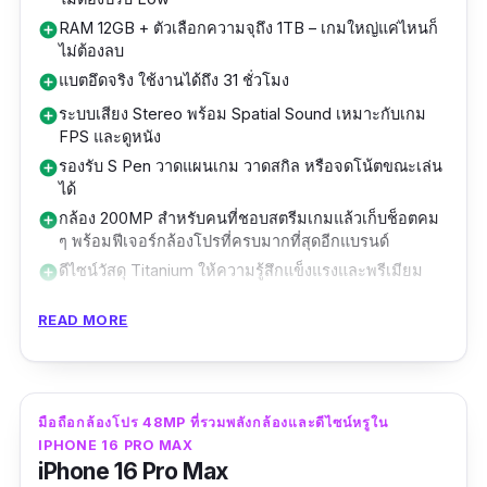
RAM 12GB + ตัวเลือกความจุถึง 1TB – เกมใหญ่แค่ไหนก็
add_circle
ไม่ต้องลบ
แบตอึดจริง ใช้งานได้ถึง 31 ชั่วโมง
add_circle
ระบบเสียง Stereo พร้อม Spatial Sound เหมาะกับเกม
add_circle
FPS และดูหนัง
รองรับ S Pen วาดแผนเกม วาดสกิล หรือจดโน้ตขณะเล่น
add_circle
ได้
กล้อง 200MP สำหรับคนที่ชอบสตรีมเกมแล้วเก็บช็อตคม
add_circle
ๆ พร้อมฟีเจอร์กล้องโปรที่ครบมากที่สุดอีกแบรนด์
ดีไซน์วัสดุ Titanium ให้ความรู้สึกแข็งแรงและพรีเมียม
add_circle
มี eSIM/ Dual SIM + รองรับ DeX เหมาะกับคนที่ทำงาน
add_circle
READ MORE
ด้วย
รองรับ Wi-Fi 7 และ Bluetooth 5.4 ช่วยให้เล่นเกม
add_circle
ออนไลน์ไม่ดีเลย์
มี SmartThings, Samsung DeX, และ AI สำหรับปรับ
add_circle
มือถือกล้องโปร 48MP ที่รวมพลังกล้องและดีไซน์หรูใน
ภาพ/เสียงอัตโนมัติ
IPHONE 16 PRO MAX
อัปเดต Android ได้นานและต่อเนื่องอีกหลายปี
add_circle
iPhone 16 Pro Max