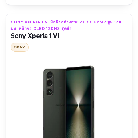
กังวลเรื่องแบต
โทรศัพท์กล้องสวยที่พัฒนามาเพื่อตอบโจทย์คนรัก
การถ่ายภาพ Huawei Pura 70 มีกล้องหลัก Ultra
รองรับ Wi-Fi 7, Bluetooth 5.4, NFC และ 5G
Lighting 50MP f/1.4~f/4.0 ที่มาพร้อม OIS ปรับรู
SONY XPERIA 1 VI มือถือกล้องสวย ZEISS 52MP ซูม 170
ครอบคลุมการเชื่อมต่อยุคใหม่ ครบเครื่องสำหรับ
มม. หน้าจอ OLED 120HZ สุดล้ำ
รับแสงได้กว้างถึง f/1.4 ช่วยให้เก็บแสงในที่มืดได้
คนที่ต้องการมือถือกล้องดีที่สุดในทุกด้าน
Sony Xperia 1 VI
อย่างดีเยี่ยม และให้โบเก้สวยเป็นธรรมชาติ
SONY
ทำงานบน OxygenOS 15 บน Android 15 ให้
ระบบกล้องหลังยังครบครันด้วยกล้อง Ultrawide
ประสบการณ์ใช้งานลื่นไหลและฟีเจอร์ใหม่ล่าสุด
13MP และ Telephoto 12MP รองรับซูม Optical
รองรับการอัปเดตอย่างต่อเนื่อง
5X และ Digital Zoom สูงสุด 50X ช่วยให้ถ่ายภาพ
ระยะไกลได้ชัดระดับมือถือกล้องดีที่สุดในตลาด
สเปคเด่น
หน้าจอ LTPO OLED ขนาด 6.6 นิ้ว ความละเอียด
กล้องหลัง 3 ตัว: กล้องหลัก 50MP (Sony
2760×1256 พิกเซล อัตรารีเฟรช 1-120Hz พร้อม
LYT-808) + กล้องเทเลโฟโต้ 50MP ซูม
ความหนาแน่น 460ppi แสดงผลสีสันสวยสมจริง
Optical 3X, ซูมดิจิตอลสูงสุด 120X + กล้อง
ด้วย 1.07 พันล้านสี เหมาะกับคนที่ใช้มือถือถ่ายรูป
Ultrawide 50MP
สวยและดูภาพ/วิดีโอคุณภาพสูง
กล้องหน้า 32MP (Sony IMX615) รองรับวิดีโอ