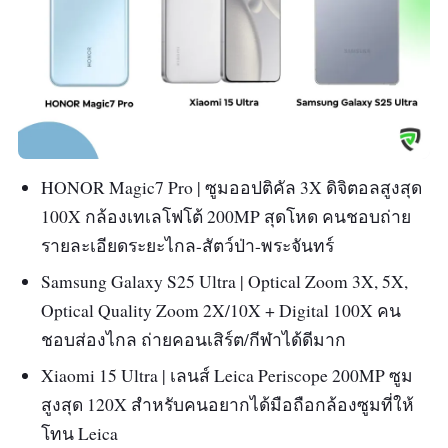
ถ่ายรูปสวยที่คมชัดแม้กลางแดดจ้า และใช้กระจก
กล้องหน้า 12MP วิดีโอ 4K HDR พร้อม S-
HONOR NanoCrystal Shield เพิ่มความทนทาน
Cinetone for mobile
ขับเคลื่อนด้วย Snapdragon 8 Elite + RAM 12GB
หน้าจอ 5” OLED FHD+ 120Hz พร้อม
ROM 512GB ตอบโจทย์สายถ่ายภาพที่ต้องการ
เทคโนโลยี BRAVIA™ และ Motion Blur
ประสิทธิภาพสูงแบบไม่สะดุด
Reduction
ชิป Snapdragon 8 Gen 3 + RAM 12GB +
แบตเตอรี่ 5850mAh ชาร์จไว 100W HONOR
HONOR Magic7 Pro | ซูมออปติคัล 3X ดิจิตอลสูงสุด
ROM 256GB ขยาย microSD สูงสุด 5TB
SuperCharge + ชาร์จไร้สาย 80W ใช้งานได้ทั้ง
100X กล้องเทเลโฟโต้ 200MP สุดโหด คนชอบถ่าย
วันสำหรับคนที่ชอบมือถือกล้องสวยพร้อมความอึด
รายละเอียดระยะไกล-สัตว์ป่า-พระจันทร์
แบตเตอรี่ 5000mAh ชาร์จไว USB PD +
ชาร์จไร้สาย Qi
Samsung Galaxy S25 Ultra | Optical Zoom 3X, 5X,
กันน้ำกันฝุ่น IP68/IP69 ให้ความมั่นใจแม้ใน
Optical Quality Zoom 2X/10X + Digital 100X คน
กันน้ำ IP65/68 และกระจก Gorilla Glass
สภาพสุดโหด ตอบโจทย์มือถือถ่ายรูปสวยสายลุย
ชอบส่องไกล ถ่ายคอนเสิร์ต/กีฬาได้ดีมาก
Victus® 2
อย่างแท้จริง
Xiaomi 15 Ultra | เลนส์ Leica Periscope 200MP ซูม
เสียง Hi-Res, Dolby Atmos®, 360 Reality
กล้องหน้า 50MP + 3D Depth รองรับวิดีโอ 4K
สูงสุด 120X สำหรับคนอยากได้มือถือกล้องซูมที่ให้
Audio + ช่องหูฟัง 5 มม.
และฟีเจอร์ปลดล็อกใบหน้า 3D สะดวกและ
โทน Leica
เหมาะกับคนที่ต้องการมือถือถ่ายรูปสวยระดับ