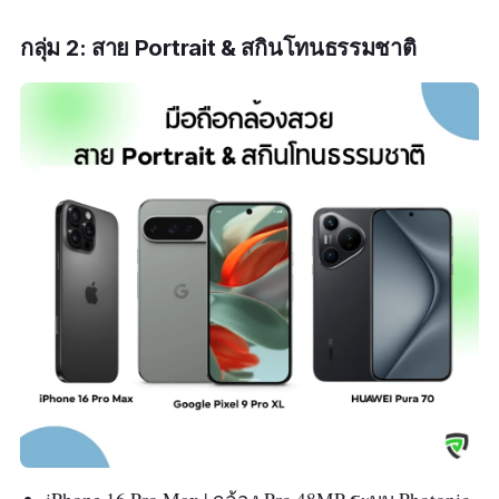
ปลอดภัย
โปร พร้อมความสามารถซูมจริง และ
กลุ่ม 2:
สาย Portrait &
สกินโทนธรรมชาติ
ประสบการณ์เสียงสมบูรณ์แบบ
ระบบเสียง DTS:X® Ultra, ลำโพงสเตอริโอ
HONOR Surround Subwoofer ให้เสียงเต็ม
อารมณ์สมกับมือถือกล้องดีที่สุดเพื่อการสร้างคอน
เทนต์มืออาชีพ
สเปคเด่น
กล้องหลัก 50MP รูรับแสงปรับได้ f/1.4-f/2.0 +
OIS
กล้องเทเลโฟโต้ 200MP ซูมออปติคัล 3X ซูม
ดิจิตอลสูงสุด 100X
กล้อง Ultra-Wide 50MP เก็บภาพมุมกว้างสุด
อลังการ
กล้องหน้า 50MP + 3D Depth รองรับวิดีโอ 4K