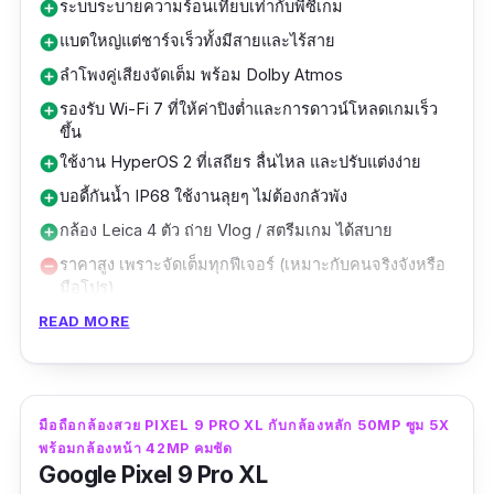
ระบบระบายความร้อนเทียบเท่ากับพีซีเกม
add_circle
ขุมพลัง A18 Pro chip ช่วยให้ประมวลผลการถ่าย
ความจุภายใน 256GB เหลือให้ใช้จริง 7GB
แบตใหญ่แต่ชาร์จเร็วทั้งมีสายและไร้สาย
add_circle
รูป การตัดต่อวิดีโอ และการใช้งานแอปหนัก ๆ ได้
รองรับ 5G ครบทุกคลื่น Sub6
ลำโพงคู่เสียงจัดเต็ม พร้อม Dolby Atmos
add_circle
รวดเร็วลื่นไหล ทั้งยังทำงานได้ต่อเนื่องโดยไม่
รองรับ Wi-Fi 7 ที่ให้ค่าปิงต่ำและการดาวน์โหลดเกมเร็ว
add_circle
แบตเตอรี่ 5,000mAh ใช้งานดูวิดีโอได้สูงสุด
สะดุด
ขึ้น
31 ชั่วโมง
ใช้งาน HyperOS 2 ที่เสถียร ลื่นไหล และปรับแต่งง่าย
add_circle
กล้องหน้า TrueDepth 12MP รองรับการถ่ายเซลฟี่
เหมาะกับผู้ที่ต้องการมือถือกล้องสวยสำหรับ
บอดี้กันน้ำ IP68 ใช้งานลุยๆ ไม่ต้องกลัวพัง
add_circle
คมชัด และใช้ Face ID ในการปลดล็อกที่ปลอดภัย
งานจริงจัง เช่น คอนเทนต์ครีเอเตอร์ ช่างภาพ
กล้อง Leica 4 ตัว ถ่าย Vlog / สตรีมเกม ได้สบาย
add_circle
และแม่นยำ
มือถือ หรือคนที่อยากใช้โทรศัพท์เป็นกล้องหลัก
ราคาสูง เพราะจัดเต็มทุกฟีเจอร์ (เหมาะกับคนจริงจังหรือ
remove_circle
ในชีวิตประจำวัน
ตัวเครื่องดีไซน์หรู สี Desert Titanium กันน้ำลึก 6
มือโปร)
ชาร์จไร้สาย 80W ต้องซื้อแท่นแยก
remove_circle
เมตรนานสูงสุด 30 นาที ตอบโจทย์คนที่อยากพก
READ MORE
มือถือกล้องคมชัดไปถ่ายรูปได้ทุกที่
Xiaomi 15 Ultra โทรศัพท์กล้องสวยที่สายถ่ายภาพ
ตัวจริงต้องจับตามอง ด้วยกล้องหลัง Leica
แบตเตอรี่ใช้งานยาวนานสูงสุด 33 ชั่วโมงสำหรับ
Summilux ความละเอียดสูงสุด 200MP และ
มือถือกล้องสวย PIXEL 9 PRO XL กับกล้องหลัก 50MP ซูม 5X
การดูวิดีโอ รองรับ MagSafe และ Qi wireless
เซ็นเซอร์หลักขนาด 1 นิ้ว ให้คุณภาพระดับมือ
พร้อมกล้องหน้า 42MP คมชัด
charging เพื่อความสะดวกในชีวิตประจำวัน
Google Pixel 9 Pro XL
อาชีพในทุกช็อต ไม่ว่าจะถ่ายวิว มุมกว้าง หรือ