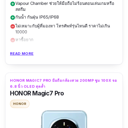
เหมาะกับผู้ที่ต้องการมือถือถ่ายรูปสวยระดับมือ
Vapour Chamber ช่วยให้มือถือไม่ร้อนตอนเล่นเกมหรือ
add_circle
แม้ในสภาพแวดล้อมที่ไม่เป็นมิตร
สตรีม
อาชีพ พร้อมจอใหญ่คมชัด และแบตอึดสำหรับ
กันน้ำ กันฝุ่น IP65/IP68
add_circle
ใช้งานทั้งวัน
รองรับการเชื่อมต่อ Wi-Fi 6, Bluetooth 5.2, NFC
ไม่เหมาะกับผู้ที่มองหา โทรศัพท์รุ่นไหนดี ราคาไม่เกิน
remove_circle
และพอร์ต USB-C 3.1 เพื่อความสะดวกครบครัน
10000
ในชีวิตประจำวัน
หาซื้อยาก
remove_circle
ถ้าคุณชอบฟีเจอร์ลูกเล่นเยอะ ๆ อาจรู้สึกเรียบเกินไป
remove_circle
ทำงานบน EMUI 14.2 มอบประสบการณ์ใช้งานลื่น
READ MORE
ไหล พร้อมฟีเจอร์กล้องอัจฉริยะ Master AI เพื่อให้
โทรศัพท์กล้องสวยที่ออกแบบมาเพื่อครีเอเตอร์และ
มือถือกล้องคมชัดรุ่นนี้ถ่ายรูปสวยได้ง่ายแม้มือใหม่
สายถ่ายภาพโดยเฉพาะ กล้องหลัก Sony Xperia 1
VI อยู่ที่ 52MP (ใช้งานจริง 48MP) เซ็นเซอร์
สเปคเด่น
HONOR MAGIC7 PRO มือถือกล้องสวย 200MP ซูม 100X จอ
Exmor T™ ขนาด 1/1.35” รูรับแสง f/1.9 เลนส์
6.8 นิ้ว OLED สุดล้ำ
ZEISS® ที่ Sony ปรับแต่งมาเฉพาะบน Xperia ให้
HONOR Magic7 Pro
กล้องหลัง 50MP Ultra Lighting + Ultrawide
ภาพคมชัด รายละเอียดแม่นยำ และโทนสีแบบโปร
13MP + Telephoto 12MP รองรับ OIS
HONOR
กล้องหลัก f/1.4~f/4.0 ปรับรูรับแสงอัตโนมัติ
กล้องซูมเทเลโฟโต้ 12MP รองรับช่วงซูม Optical
ถ่ายภาพกลางคืนคมชัด
85-170 มม. ให้ซูมภาพได้จริงในระยะไกลพร้อม