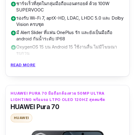
ชาร์จเร็วที่สุดในกลุ่มมือถือแอนดรอยด์ ด้วย 100W
add_circle
แบตเตอรี่ 5910mAh ใช้งานต่อเนื่องได้ทั้งวัน
SUPERVOOC
รองรับชาร์จไว SUPERVOOC 80W และชาร์จไร้
รองรับ Wi-Fi 7, aptX-HD, LDAC, LHDC 5.0 และ Dolby
add_circle
Vision ครบชุด
สาย AIRVOOC 50W ชาร์จเร็วทันใจไม่ต้องรอ
มี Alert Slider ที่แฟน OnePlus รัก และยังเป็นมือถือ
add_circle
นาน
android กันน้ำระดับ IP68
OxygenOS 15 บน Android 15 ใช้งานลื่น ไม่มีโฆษณา
add_circle
ดีไซน์พรีเมียมด้วยกระจก Gorilla Glass 7i และ
รบกวน
มาตรฐานกันน้ำ IP68 ใช้งานได้มั่นใจแม้เจอฝน
กันน้ำมาตรฐาน IP68/IP69
add_circle
READ MORE
หรือความชื้น
ต้องหาร้านพรีออเดอร์เอง
remove_circle
ไม่มี microSD card slot (สูงสุด 512GB เท่านั้น)
remove_circle
รองรับ Wi-Fi 7, 5G ครอบคลุมคลื่นความถี่สำคัญ
ไม่มีฟีเจอร์ชาร์จย้อนกลับ (Reverse Charging)
remove_circle
พร้อม Bluetooth 5.4 และ NFC เพื่อความสะดวก
HUAWEI PURA 70 มือถือกล้องสวย 50MP ULTRA
โทรศัพท์กล้องสวย OnePlus 13 มาพร้อมกล้อง
ในการเชื่อมต่ออุปกรณ์และจ่ายเงินแบบไร้สาย
LIGHTING พร้อมจอ LTPO OLED 120HZ สุดคมชัด
HUAWEI Pura 70
หลังระดับโปร 50MP ทุกเลนส์ จัดเต็มทั้งกล้องหลัก
ทำงานบน ColorOS 15 บน Android เวอร์ชันล่าสุด
เซ็นเซอร์ Sony LYT-808 ขนาดใหญ่ 1/1.4” รูรับ
HUAWEI
ให้ประสบการณ์ใช้งานลื่นไหลพร้อมฟีเจอร์อัจฉริยะ
แสง f/1.6 เก็บรายละเอียดและแสงได้อย่างยอด
ที่ออกแบบมาสำหรับมือถือกล้องคมชัดโดยเฉพาะ
เยี่ยม เหมาะกับคนที่ต้องการมือถือถ่ายรูปสวยคม