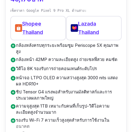
ทำให้การดูภาพหรือวิดีโอที่ถ่ายด้วยมือถือถ่ายรูป
แบตเตอรี่ดูวิดีโอได้สูงสุด 33 ชั่วโมง
สวยรุ่นนี้เต็มอิ่ม คมชัดทุกมุมมอง
เช็คราคา Google Pixel 9 Pro XL ด้านล่าง:
ความจุ 256GB เหลือพอสำหรับรูปถ่าย-วิดีโอ
Shopee
Lazada
กล้องหน้า 32MP รองรับวิดีโอ 4K สูงสุด 60fps
คุณภาพสูง
Thailand
Thailand
ถ่ายเซลฟี่คมชัดแบบมือโปรพร้อมโหมดพอร์ตเทรต
รองรับ MagSafe และ Qi wireless charging
และไฟแฟลชหน้าจอในตัว
กล้องหลังครบทุกระยะพร้อมซูม Periscope 5X คุณภาพ
add_circle
น้ำหนัก 227 กรัม ตัวเครื่องดีไซน์บางหรู
สูง
ชิป Snapdragon 8 Elite ผลิตด้วยเทคโนโลยี 3nm
กล้องหน้า 42MP ความละเอียดสูง ถ่ายเซลฟี่สวย คมชัด
add_circle
เหมาะกับคนที่ต้องการมือถือกล้องสวยสำหรับ
ทำงานคู่กับ RAM 16GB และพื้นที่เก็บข้อมูลสูงสุด
วิดีโอ 8K รองรับการถ่ายคอนเทนต์ระดับโปร
การถ่ายภาพจริงจัง เช่น Vlogger, Influencer
add_circle
1TB ใช้งานแอปหนักหรือถ่ายวิดีโอ 8K ได้ลื่นไหล
หรือคนที่อยากถ่ายรูปท่องเที่ยวโดยไม่ต้องพก
หน้าจอ LTPO OLED ความสว่างสูงสุด 3000 nits แสดง
add_circle
ไม่สะดุด
ผล HDR10+
กล้องใหญ่
ชิป Tensor G4 แรงพอสำหรับงานมัลติทาสก์และการ
add_circle
ระบบระบายความร้อน 3D IceLoop ให้การควบคุม
ประมวลผลภาพใหญ่
อุณหภูมิเสถียรแม้ใช้กล้องถ่ายวิดีโอต่อเนื่อง ช่วย
ความจุสูงสุด 1TB เหมาะกับคนที่เก็บรูป-วิดีโอความ
add_circle
ละเอียดสูงจำนวนมาก
ยืดอายุการใช้งาน
รองรับ Wi-Fi 7 ความเร็วสูงสุดสำหรับการใช้งานใน
add_circle
อนาคต
รองรับชาร์จไวทั้งแบบสาย 90W และไร้สาย 80W