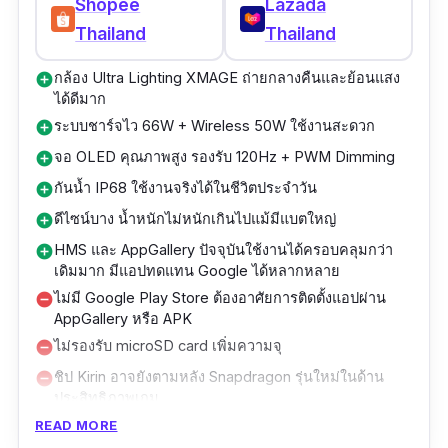
RAM 16GB + ROM 512GB (UFS 4.0)
Shopee
Lazada
ถ่ายรูปสวยสำหรับทั้งภาพนิ่งและวิดีโอคุณภาพสูง
Thailand
Thailand
แบตเตอรี่ 5910mAh รองรับชาร์จไว 80W และ
หน้าจอ ProXDR ขนาดใหญ่ 6.82 นิ้ว QHD+
ชาร์จไร้สาย 50W
กล้อง Ultra Lighting XMAGE ถ่ายกลางคืนและย้อนแสง
add_circle
ความละเอียด 3168×1440 พิกเซล อัตรารีเฟรช 1-
ได้ดีมาก
กันน้ำมาตรฐาน IP68
120Hz LTPO 4.1 ความสว่างสูงสุด 4500 nits
ระบบชาร์จไว 66W + Wireless 50W ใช้งานสะดวก
add_circle
เหมาะกับคนที่ต้องการมือถือถ่ายรูปสวยสำหรับ
แสดงสี 10-bit และรองรับ Dolby Vision, HDR10+
จอ OLED คุณภาพสูง รองรับ 120Hz + PWM Dimming
add_circle
ทุกสถานการณ์ ตั้งแต่ถ่ายวิว มุมกว้าง พอร์ต
ทำให้ดูคอนเทนต์คมชัดและสมจริง
กันน้ำ IP68 ใช้งานจริงได้ในชีวิตประจำวัน
add_circle
เทรต จนถึงซูมไกล และคนที่ใช้มือถือหนักทั้ง
ดีไซน์บาง น้ำหนักไม่หนักเกินไปแม้มีแบตใหญ่
add_circle
วันต้องการแบตอึดและชาร์จไว
ขับเคลื่อนด้วย Snapdragon 8 Elite Mobile
HMS และ AppGallery ปัจจุบันใช้งานได้ครอบคลุมกว่า
add_circle
Platform ความเร็ว 4.32GHz ทำงานคู่กับ RAM
เดิมมาก มีแอปทดแทน Google ได้หลากหลาย
สูงสุด 16GB และ ROM UFS 4.0 สูงสุด 512GB
ไม่มี Google Play Store ต้องอาศัยการติดตั้งแอปผ่าน
remove_circle
รองรับงานหนักทุกการใช้งาน
AppGallery หรือ APK
ไม่รองรับ microSD card เพิ่มความจุ
remove_circle
แบตเตอรี่ใหญ่ 6000mAh พร้อมชาร์จไว 100W
ชิป Kirin อาจยังตามหลัง Snapdragon รุ่นใหม่ในด้าน
remove_circle
SUPERVOOC และชาร์จไร้สาย 50W AIRVOOC
ประสิทธิภาพเกม
ช่วยให้ใช้มือถือถ่ายรูปสวยได้ทั้งวันโดยไม่ต้อง
รองรับ 4G แต่ไม่มี 5G สำหรับบางตลาด
remove_circle
READ MORE