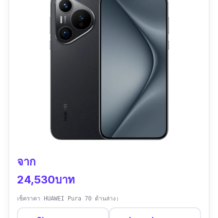
ชัดทุกสถานการณ์
สเปคเด่น
กล้องเทเลโฟโต้ 50MP ซูม Optical 3X และ Ultra
กล้องหลัง 4 ตัว: มุมกว้างพิเศษ 50MP + มุม
Res Zoom สูงสุด 120X ให้คุณถ่ายภาพวัตถุระยะ
กว้างหลัก 50MP + เทเลโฟโต้ 50MP + อัลต
ไกลด้วยคุณภาพที่เหนือกว่ามือถือกล้องดีทั่วไป
ร้าเทเลโฟโต้ 50MP รองรับ OIS
พร้อมกล้อง Ultrawide 50MP ถ่ายวิวกว้างได้
กล้องหน้า 32MP รองรับวิดีโอ 4K 60fps
สมจริง
วิดีโอกล้องหลังสูงสุด 4K 60fps พร้อมสโลว์โม
วิดีโอกล้องหลังรองรับสูงสุด 8K 30fps และ 4K
ชั่นสูงสุด 1080P@240fps
60fps พร้อมโหมด Steady Video และ Dolby
Optical Zoom 6X, Digital Zoom สูงสุด 18X
Vision ช่วยให้มือถือกล้องคมชัดรุ่นนี้ตอบโจทย์
หน้าจอ AMOLED 6.78” FHD+ ความสว่าง
จาก
สายคอนเทนต์ได้ครบจบในเครื่องเดียว
สูงสุด 4500 nits อัตรารีเฟรช 120Hz
24,530บาท
กล้องหน้า 32MP Sony IMX615 รองรับวิดีโอ 4K
ชิป MediaTek Dimensity 9400 + GPU
60fps พร้อมฟีเจอร์โหมดพอร์ตเทรต, ไนท์ซีน และ
เช็คราคา HUAWEI Pura 70 ด้านล่าง:
Immortalis G925 MC12
มัลติซีนวิดีโอ เหมาะกับ Vlogger ที่ต้องการมือถือ