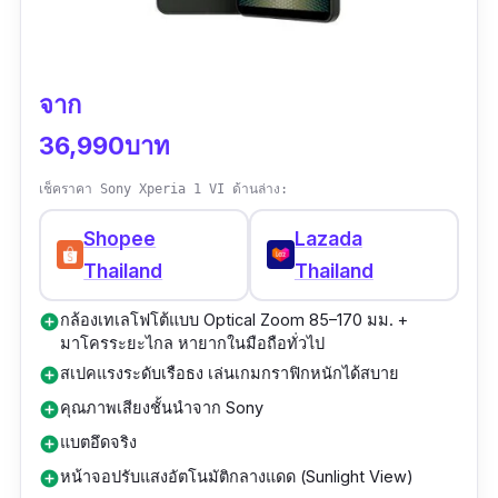
4K 60fps
ชิป Kirin 9000S1 Octa-core ทำงานคู่กับ RAM
12GB และ ROM 256GB มอบความเร็วและความ
วิดีโอกล้องหลังสูงสุด 8K 30fps, รองรับ
ลื่นไหลสำหรับทุกการใช้งาน รวมถึงการประมวล
Steady Video, Dolby Vision
จาก
ผลภาพความละเอียดสูง
หน้าจอ ProXDR QHD+ 6.82 นิ้ว ความสว่าง
36,990บาท
สูงสุด 4500 nits อัตรารีเฟรช 1-120Hz
กล้องหน้า 13MP มุมกว้างพร้อมโหมด Smart
เช็คราคา Sony Xperia 1 VI ด้านล่าง:
ชิป Snapdragon 8 Elite Mobile Platform
Eye-tracking, Portrait, Panorama และวิดีโอ 4K
Shopee
Lazada
ความเร็ว 32GHz
เหมาะกับสายเซลฟี่ที่ต้องการภาพคมชัดทุกช็อต
Thailand
Thailand
RAM 12/16GB + ROM 256/512GB (UFS
แบตเตอรี่ 4900mAh รองรับ HUAWEI
4.0)
กล้องเทเลโฟโต้แบบ Optical Zoom 85–170 มม. +
add_circle
SuperCharge 66W และชาร์จไร้สาย 50W ช่วย
มาโครระยะไกล หายากในมือถือทั่วไป
แบตเตอรี่ 6000mAh รองรับชาร์จไว 100W
ให้คุณถ่ายภาพหรือทำงานต่อเนื่องได้โดยไม่ต้อง
สเปคแรงระดับเรือธง เล่นเกมกราฟิกหนักได้สบาย
add_circle
และชาร์จไร้สาย 50W
พะวงเรื่องแบตหมด
คุณภาพเสียงชั้นนำจาก Sony
add_circle
รองรับ Wi-Fi 7, Bluetooth 5.4, NFC, และ 5G
แบตอึดจริง
add_circle
ตัวเครื่องบางเพียง 7.95 มม. น้ำหนักเพียง 207
ระบบปฏิบัติการ OxygenOS 15 บน Android 15
หน้าจอปรับแสงอัตโนมัติกลางแดด (Sunlight View)
add_circle
กรัม แต่มาพร้อมมาตรฐานกันน้ำ IP68 ใช้งานได้