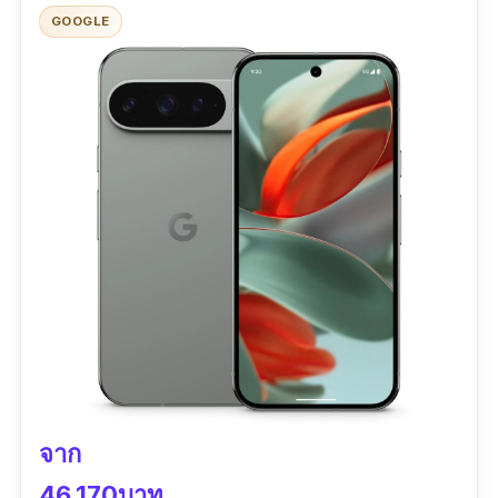
พอร์ตเทรต
GOOGLE
iPhone 16 Pro Max มาพร้อมความจุ 256GB
เหลือเฟือสำหรับเก็บภาพและวิดีโอคุณภาพสูง
ชุดกล้องหลังจัดเต็มด้วย 4 กล้อง Leica: กล้องหลัก
เหมาะกับคนที่ต้องการมือถือกล้องดีที่สุดเพื่อการ
50MP, อัลตร้าเทเล 200MP, เทเล 50MP และ
ถ่ายคอนเทนต์ในทุกโอกาส
อัลตร้าไวด์ 50MP ครอบคลุมระยะ 14-135 มม.
พร้อมระบบ Master-Lens ให้คุณเลือกเลนส์จำลอง
สเปคเด่น
ได้ตามใจ เสมือนใช้กล้อง DSLR แบบพกพา
กล้องหลัง 3 ตัว: 48MP Fusion + 48MP Ultra
โหมดถ่ายภาพพิเศษ Leica Authentic Look และ
Wide + 12MP Telephoto
Leica Vibrant Look ให้ภาพสไตล์ Leica แท้ ๆ ทั้ง
กล้องหน้า TrueDepth 12MP รองรับ Face ID
สีสมจริงและคอนทราสต์จัดจ้าน มาพร้อมฟีเจอร์
หน้าจอ Super Retina XDR 6.9 นิ้ว ความ
อย่าง UltraRAW 16-bit สำหรับคนชอบแต่งภาพ
ละเอียดสูง สีสันแม่นยำ
ไฟล์ดิบคุณภาพสูง
ชิป A18 Pro ประสิทธิภาพสูง เหมาะกับงาน
หน้าจอ WQHD+ AMOLED 6.73 นิ้ว ให้ความ
จาก
กราฟิก การตัดต่อวิดีโอ
สว่างสูงสุด 3200 nits และอัตรารีเฟรช 1-120Hz
46,170บาท
กันน้ำลึก 6 เมตร นานสูงสุด 30 นาที