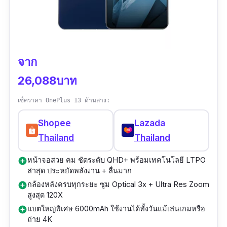
ชิป MediaTek Dimensity 9400 (3nm)
ยอดเยี่ยมในทุกสภาพแสง ตั้งแต่ภาพวิวกว้าง ไป
ชาร์จสาย
: ทั้งคู่เร็ว 45W, แต่ 10 Pro XL ระบุ
ความเร็วสูงสุด 626GHz
จนถึงพอร์ตเทรตหน้าชัดหลังละลาย
~70% ใน ~30 นาที (9 Pro XL ก็ ~70%/30
RAM 16GB + ROM 512GB (UFS 4.0)
นาทีเหมือนกันตามสเปค)
กล้องหน้า 32MP รองรับวิดีโอ 4K 60fps เหมาะ
แบตเตอรี่ 6000mAh รองรับชาร์จไว 90W
จาก
สี/โทนวัสดุ
: 9 Pro XL (Porcelain/Rose
กับคนชอบถ่ายเซลฟี่คมชัด หรือสายคอนเทนต์ที่
กันน้ำกันฝุ่นมาตรฐาน IP68 & IP69
Quartz/Hazel/Obsidian) ใน 10 Pro XL
26,088บาท
ต้องการวิดีโอคุณภาพสูงจากมือถือถ่ายรูปสวย
(Obsidian/Porcelain/Moonstone/Jade)
รองรับ 5G, Wi-Fi 7, Bluetooth 5.4, NFC
เช็คราคา OnePlus 13 ด้านล่าง:
หน้าจอ AMOLED ขนาด 6.78 นิ้ว ความละเอียด
ระบบปฏิบัติการ Android 15 + Funtouch OS
FHD+ อัตรารีเฟรชสูงสุด 120Hz ความสว่างสูงสุด
Shopee
Lazada
15
4500 nits ช่วยให้มองเห็นชัดแม้ใช้กลางแดดจ้า
Thailand
Thailand
เหมาะกับคนที่ต้องการมือถือกล้องคมชัดทั้งการ
ถ่ายภาพและวิดีโอ โดยไม่ต้องพกกล้องใหญ่
ขับเคลื่อนด้วยชิป Dimensity 9400 8-core และ
หน้าจอสวย คม ชัดระดับ QHD+ พร้อมเทคโนโลยี LTPO
add_circle
ล่าสุด ประหยัดพลังงาน + ลื่นมาก
และคนที่ต้องการมือถือกล้องดีที่สุดพร้อมแบ
GPU Immortalis G925 MC12 ประสิทธิภาพสูง
กล้องหลังครบทุกระยะ ซูม Optical 3x + Ultra Res Zoom
add_circle
ตอึดในเครื่องเดียว
สำหรับงานประมวลผลภาพหรือวิดีโอหนัก ๆ พร้อม
สูงสุด 120X
RAM 16GB และ ROM 512GB มาตรฐาน UFS
แบตใหญ่พิเศษ 6000mAh ใช้งานได้ทั้งวันแม้เล่นเกมหรือ
add_circle
4.0 จุและอ่านเขียนไฟล์ได้รวดเร็ว
ถ่าย 4K