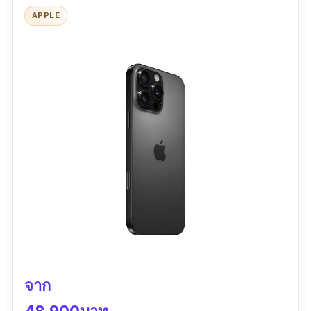
ใช้งานร่วมกับอุปกรณ์ Galaxy Ecosystem ได้ครบ เช่น
add_circle
APPLE
Galaxy Watch, Galaxy Buds, Galaxy Ring
กันน้ำ กันฝุ่น มาตรฐาน IP68
add_circle
Refresh Rate สูงสุดแค่ 120Hz ไม่สูงเท่ารุ่นเกมมิ่งเฉพาะ
remove_circle
ที่ไปถึง 165–185Hz
ต้องใช้หูฟังไร้สายหรือแปลง USB-C
remove_circle
ความสามารถด้านเกมมิ่งสูง แต่ไม่มี AirTrigger หรือโหมด
remove_circle
X-Mode แบบมือถือเกมมิ่งเฉพาะ
ราคาค่อนข้างสูงสำหรับสายเกมที่ไม่ใช้ฟีเจอร์กล้องหรือ S
remove_circle
Pen
Samsung Galaxy S25 Ultra คือโทรศัพท์กล้อง
สวยที่สุดรุ่นหนึ่งแห่งปี 2025 ที่มาพร้อม กล้องหลัก
ความละเอียดสูงถึง 200MP จับภาพคมชัดทุกราย
ละเอียดในทุกสถานการณ์ ตั้งแต่การถ่ายวิวพา
โนรามาจนถึงภาพพอร์ตเทรตโบเก้สวยละมุน
จาก
ระบบกล้องหลัง 4 ตัว ประกอบด้วยเลนส์ 200MP +
48,900บาท