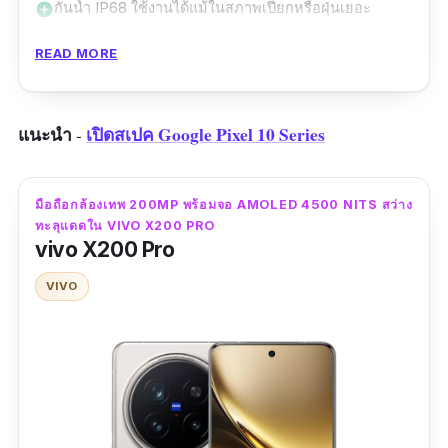
กันน้ำ IP68 ใช้งานได้แม้ในสภาพเปียกหรือฝุ่นเยอะ
add_circle
แบตเตอรี่ใหญ่ 5410mAh ใช้งานได้ทั้งวัน เหมาะ
อัปเดตซอฟต์แวร์โดยตรงจาก Google รับความปลอดภัย
add_circle
กับคนใช้มือถือกล้องคมชัดจริงจัง
READ MORE
และฟีเจอร์ใหม่ทันที
อาจยังไม่แรงสุดในแง่ benchmark แต่ประสบการณ์ใช้งาน
remove_circle
ตัวเครื่องกันน้ำมาตรฐาน IP68 และดีไซน์พรีเมียม
ลื่นมาก
ที่เป็นเอกลักษณ์ Xiaomi มอบความรู้สึกหรูหรา
แนะนำ
เปิดสเปค Google Pixel 10 Series
-
ยังไม่มีจำหน่ายทางการในไทย ณ ตอนนี้
remove_circle
พร้อมความทนทาน
ตัวเครื่องใหญ่ อาจไม่ถนัดมือคนที่ชอบมือถือเล็กบาง
remove_circle
Google Pixel 9 Pro XL คือโทรศัพท์กล้องสวยที่
สเปคเด่น
มือถือกล้องเทพ 200MP พร้อมจอ AMOLED 4500 NITS สว่าง
ทะลุแดดใน VIVO X200 PRO
คนรักการถ่ายภาพต้องห้ามพลาด ด้วยกล้องหลัก
vivo X200 Pro
กล้องหลัง Leica 4 ตัว: กล้องหลัก 50MP 1” +
50MP พร้อมระบบซูม Periscope Telephoto 5x
Ultra Tele 200MP + Telephoto 50MP +
และกล้อง Ultrawide 48MP ทำให้คุณถ่ายได้ครบ
VIVO
Ultra-Wide 50MP
ทุกระยะด้วยมือถือเพียงเครื่องเดียว
ระบบ Master-Lens เปลี่ยนเลนส์เสมือนจริง
เซ็นเซอร์หลัก ƒ/1.7 เก็บรายละเอียดแม่นยำแม้ในที่
23-135 มม.
แสงน้อย มาพร้อมความสามารถถ่ายวิดีโอสูงสุด
วิดีโอหลังสูงสุด 8K 30fps, กล้องหน้า 32MP
8K@30fps สำหรับงานคอนเทนต์คุณภาพโปร
ถ่าย 4K 60fps