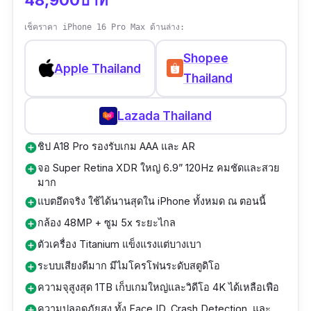
50MP + 50MP + 10MP รองรับ Optical Zoom
จริง 3x และ 5x และดิจิทัลซูมสูงสุด 100x ทำให้มือ
เช็คราคา iPhone 16 Pro Max ด้านล่าง:
ถือกล้องดีรุ่นนี้เหมาะทั้งถ่ายภาพท่องเที่ยว ถ่าย
Shopee
กลางคืน หรือแม้แต่ถ่ายดวงจันทร์
Apple Thailand
Thailand
หน้าจอ Dynamic AMOLED 2X ขนาดใหญ่ 6.9
Lazada Thailand
นิ้ว ความละเอียด Quad HD+ แสดงผลสีได้สด คม
ชัด ทำให้ทุกภาพที่ถ่ายจากมือถือถ่ายรูปสวยรุ่นนี้ดู
ชิป A18 Pro รองรับเกม AAA และ AR
add_circle
สวยเหมือนต้นฉบับ
จอ Super Retina XDR ใหญ่ 6.9” 120Hz คมชัดและสวย
add_circle
มาก
รองรับ S Pen สำหรับการจดบันทึก แก้ไขรูป หรือ
แบตอึดจริง ใช้ได้นานสุดใน iPhone ทั้งหมด ณ ตอนนี้
add_circle
วาดภาพ ช่วยให้การใช้งานสมาร์ตโฟนทรงพลังยิ่ง
กล้อง 48MP + ซูม 5x ระยะไกล
add_circle
ขึ้น พร้อมชิป Octa-Core แรงสุด 4.47GHz เพื่อ
ตัวเครื่อง Titanium แข็งแรงแต่บางเบา
add_circle
การประมวลผลภาพหรือวิดีโออย่างลื่นไหล
ระบบเสียงดีมาก มีไมโครโฟนระดับสตูดิโอ
add_circle
ความจุสูงสุด 1TB เก็บเกมใหญ่และวิดีโอ 4K ได้เหลือเฟือ
add_circle
กล้องหน้า 12MP พร้อมออโต้โฟกัสและรูรับแสง
ความปลอดภัยสูง ทั้ง Face ID, Crash Detection, และ
add_circle
F2.2 ช่วยให้การเซลฟี่ชัดเป๊ะในทุกแสง และยังมี