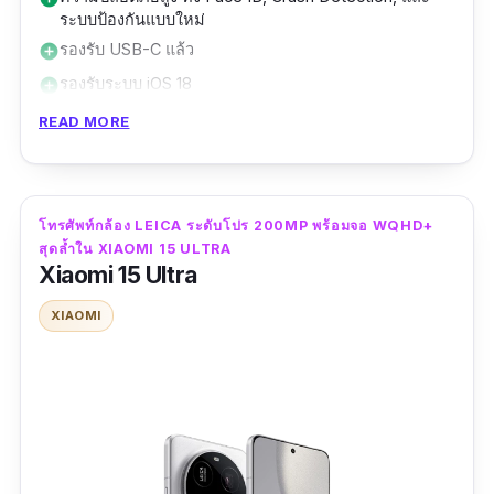
ระบบป้องกันแบบใหม่
ฟีเจอร์ถ่ายวิดีโอ 8K UHD สูงสุด 60 เฟรมต่อวินาที
รองรับ USB-C แล้ว
add_circle
ให้คุณเก็บช่วงเวลาสำคัญแบบมือโปร
รองรับระบบ iOS 18
add_circle
ตัวเครื่องบางเพียง 8.2 มม. น้ำหนัก 218 กรัม พก
กันน้ำ กันฝุ่น ระดับ IP68
add_circle
READ MORE
พาง่าย และยังรองรับเครือข่าย 5G ครอบคลุมคลื่น
ไม่เหมาะกับคนที่ต้องการ 165Hz+ สำหรับเกม FPS
remove_circle
ความถี่หลักทั่วโลก
ไม่มีพอร์ตหูฟัง 3.5 มม.
remove_circle
ไม่สามารถปรับแต่งประสิทธิภาพเครื่องได้แบบมือถือ
remove_circle
โทรศัพท์กล้อง LEICA ระดับโปร 200MP พร้อมจอ WQHD+
แบตเตอรี่ความจุ 5,000 mAh ใช้งานได้ยาวนาน
Android
สุดล้ำใน XIAOMI 15 ULTRA
สูงสุด 31 ชั่วโมงต่อการชมวิดีโอ และรองรับ Wi-Fi
Xiaomi 15 Ultra
ราคาสูงมาก เมื่อเทียบกับมือถือ Android ที่มีสเปคใกล้
remove_circle
เคียงในด้านเกม
7 มาตรฐานล่าสุดเพื่อความเร็วสูงสุดในการใช้งาน
XIAOMI
ไม่เหมาะกับคนที่อยาก customize UI แบบอิสระเต็มที่
remove_circle
อินเทอร์เน็ต
ไม่ใช่รุ่นที่เปิดตัวในปี 2025
remove_circle
Galaxy S25 Ultra จึงเหมาะสำหรับคนที่ต้องการ
iPhone 16 Pro Max คือโทรศัพท์กล้องสวยรุ่นท็อป
โทรศัพท์กล้องคมชัดที่สุด ใช้มือถือเป็นอุปกรณ์
จาก Apple ที่ออกแบบมาให้ถ่ายรูปและวิดีโอระดับ
บันทึกภาพจริงจัง แต่ไม่อยากพกกล้องใหญ่ให้
โปร ด้วย ระบบกล้องหลัง Pro Camera System
เทอะทะ