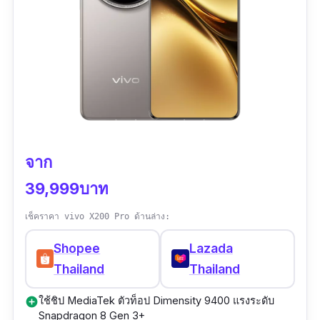
และกล้องหน้าความละเอียดสูงถึง 42MP ที่ให้ภาพ
หน้าจอ AMOLED 6.73” WQHD+ ความสว่าง
เซลฟี่ชัดสวยไม่แพ้กล้องหลัง
สูงสุด 3200 nits, อัตรารีเฟรช 1-120Hz
หน้าจอ LTPO OLED 6.8 นิ้ว ความละเอียด 1344
ชิป Snapdragon 8 Elite 3nm + RAM 16GB
x 2992 พิกเซล รองรับ HDR10+ และอัตรารีเฟรช
พื้นที่เก็บข้อมูลสูงสุด 1TB (UFS 4.1)
120Hz แสดงภาพได้ลื่นไหล สีสันสมจริง ช่วย
แบตเตอรี่ 5410mAh รองรับชาร์จไว 90W และ
ให้การชมรูปหรือวิดีโอจากกล้องมือถือกล้องดีที่สุด
ไร้สาย 80W
รุ่นนี้เต็มอิ่มยิ่งขึ้น
จาก
ระบบระบายความร้อน Xiaomi 3D IceLoop
ขุมพลัง Google Tensor G4 Octa Core ความเร็ว
39,999บาท
กันน้ำ IP68 ใช้งานได้มั่นใจในทุกสถานการณ์
สูงสุด 3.1GHz ทำงานคู่กับ RAM 16GB ช่วยให้คุณ
เหมาะกับช่างภาพมือถือ, ครีเอเตอร์, ผู้ใช้ที่
ประมวลผลภาพความละเอียดสูงหรือทำงานมัลติ
เช็คราคา vivo X200 Pro ด้านล่าง:
ต้องการมือถือกล้องดีที่สุดในการถ่ายภาพจริง
ทาสก์ได้สบาย
Shopee
Lazada
จังทุกสถานการณ์
Thailand
Thailand
ความจุสูงสุดถึง 1TB เก็บไฟล์รูป 8K หรือวิดีโอ
UHD ได้แบบไม่ต้องกังวล พร้อมระบบจัดเก็บ UFS
ใช้ชิป MediaTek ตัวท็อป Dimensity 9400 แรงระดับ
add_circle
3.1 ความเร็วสูงตอบโจทย์คนทำงานจริงจัง
Snapdragon 8 Gen 3+