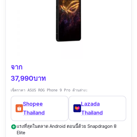
ประสิทธิภาพลื่นแม้เล่นเกมหนัก ๆ หรือเปิดหลาย
แอปพร้อมกัน กล้องหลังสามตัวคุณภาพระดับกล้อง
DSLR มาพร้อม Super Res Zoom ซูมได้สูงสุดถึง
30 เท่า ถ่ายสวยทุกสภาพแสง ไม่ต้องแต่งเพิ่ม
มาตรฐาน IP68 กันน้ำกันฝุ่นใช้งานกลางฝน หรือ
พกเข้าป่า ทะเล ได้โดยไม่ต้องกลัวเครื่องเสีย
จาก
แบตเตอรี่ 5,060 mAh ใช้ได้ยาวทั้งวัน พร้อมระบบ
ชาร์จไว 37W ระบบ Android 15 แบบเพียวๆ และ
37,990บาท
ได้รับอัปเดตนาน 7 ปี Google ใส่เทคโนโลยี AI
เช็คราคา ASUS ROG Phone 9 Pro ด้านล่าง:
เช่น Magic Editor, Live Translate และ Call
Assist ที่ช่วยให้คุณใช้งานได้ฉลาดขึ้นทุกวัน รุ่นนี้
Shopee
Lazada
เหมาะกับทุกคนที่ต้องการมือถือกล้องดี กันน้ำได้
Thailand
Thailand
จริง เล่นเกมก็เทพ แถมฉลาดสุดในสาย Android ปี
แรงที่สุดในตลาด Android ตอนนี้ด้วย Snapdragon 8
add_circle
นี้
Elite