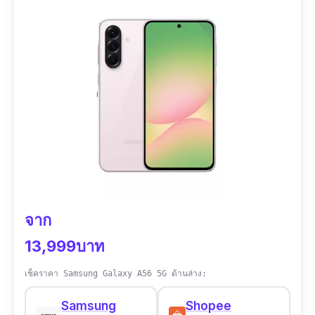
ความสว่างทะลุ 3,000 nits ให้ภาพคมชัดแม้กลาง
แดด
ชิป Snapdragon 8 Gen 3 (Elite Edition) ทำงาน
คู่กับ RAM สูงสุด 16GB และ ROM สูงสุด 1TB
รองรับเกมและแอปที่กินทรัพยากรแบบไม่มีกระตุก
ระบบกล้อง Leica 4 ตัว (50MP x4) ครอบคลุมทุก
ระยะ ซูม Optical และ Periscope พร้อม AI ช่วย
ประมวลผล รองรับการถ่ายวิดีโอ 8K พร้อม
HyperOIS สำหรับมือที่ไม่นิ่ง
จาก
แบตเตอรี่ 5,410 mAh ใช้ได้ทั้งวัน ชาร์จเร็ว 90W
13,999บาท
และไร้สายสูงถึง 80W เรียกได้ว่ารวดเร็วที่สุดใน
บรรดามือถือกันน้ำปีนี้ ตัวเครื่องยังเน้นความ
เช็คราคา Samsung Galaxy A56 5G ด้านล่าง:
ทนทาน ใช้วัสดุเกรดพรีเมียม เหมาะกับคนที่อยาก
Samsung
Shopee
ได้มือถือใช้งานยาวนาน Xiaomi 15 Ultra คือ