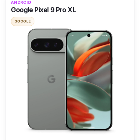
Android
ANDROID
Google Pixel 9 Pro XL
ราคาสูงมาก เมื่อเทียบกับมือถือ Android ที่มีสเปคใกล้
remove_circle
เคียงในด้านเกม
GOOGLE
ไม่เหมาะกับคนที่อยาก customize UI แบบอิสระเต็มที่
remove_circle
ไม่ใช่รุ่นที่เปิดตัวในปี 2025
remove_circle
iPhone 16 Pro Max คือโทรศัพท์มือถือกันน้ำที่
สร้างมาเพื่อผู้ใช้ทุกกลุ่ม ไม่ว่าคุณจะเป็นสายเล่น
เกม ถ่ายรูป หรือคนที่ชอบใช้งานมือถือแบบสมบุก
สมบัน ด้วยมาตรฐาน IP68 ที่สามารถทนการจุ่มน้ำ
ลึกได้ถึง 6 เมตรนาน 30 นาที ทำให้เหมาะกับทุก
สถานการณ์
มาพร้อมหน้าจอ Super Retina XDR OLED ขนาด
6.9 นิ้ว ที่ให้ภาพคมชัด สีสวยแบบที่ Apple ถนัด
และรองรับ ProMotion 120Hz ทำให้ภาพลื่นทุก
การเคลื่อนไหว