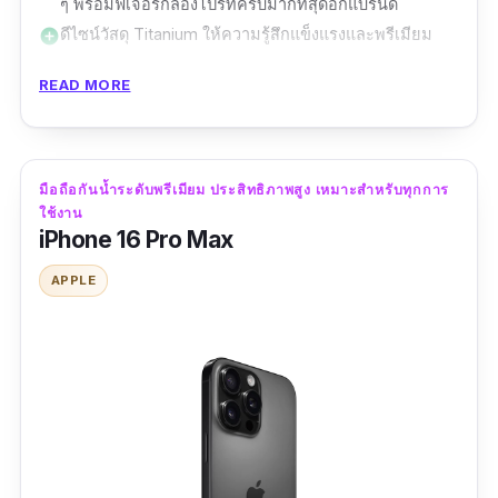
ๆ พร้อมฟีเจอร์กล้องโปรที่ครบมากที่สุดอีกแบรนด์
ดีไซน์วัสดุ Titanium ให้ความรู้สึกแข็งแรงและพรีเมียม
add_circle
มี eSIM/ Dual SIM + รองรับ DeX เหมาะกับคนที่ทำงาน
add_circle
READ MORE
ด้วย
รองรับ Wi-Fi 7 และ Bluetooth 5.4 ช่วยให้เล่นเกม
add_circle
ออนไลน์ไม่ดีเลย์
มี SmartThings, Samsung DeX, และ AI สำหรับปรับ
add_circle
มือถือกันน้ำระดับพรีเมียม ประสิทธิภาพสูง เหมาะสำหรับทุกการ
ภาพ/เสียงอัตโนมัติ
ใช้งาน
อัปเดต Android ได้นานและต่อเนื่องอีกหลายปี
add_circle
iPhone 16 Pro Max
ใช้งานร่วมกับอุปกรณ์ Galaxy Ecosystem ได้ครบ เช่น
add_circle
APPLE
Galaxy Watch, Galaxy Buds, Galaxy Ring
กันน้ำ กันฝุ่น มาตรฐาน IP68
add_circle
Refresh Rate สูงสุดแค่ 120Hz ไม่สูงเท่ารุ่นเกมมิ่งเฉพาะ
remove_circle
ที่ไปถึง 165–185Hz
ต้องใช้หูฟังไร้สายหรือแปลง USB-C
remove_circle
ความสามารถด้านเกมมิ่งสูง แต่ไม่มี AirTrigger หรือโหมด
remove_circle
X-Mode แบบมือถือเกมมิ่งเฉพาะ
ราคาค่อนข้างสูงสำหรับสายเกมที่ไม่ใช้ฟีเจอร์กล้องหรือ S
remove_circle