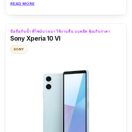
กลางที่ให้ความครบเครื่องแบบไม่ต้องจ่ายแพง มา
READ MORE
พร้อมมาตรฐาน IP67 ป้องกันฝุ่นและน้ำได้ระดับจุ่ม
ลึก 1 เมตรได้นานถึง 30 นาที เหมาะสำหรับการใช้
งานทั่วไปในชีวิตประจำวัน หรือพกไปลุยกลางฝน
มือถือกันน้ำ ดีไซน์บางเบา ใช้งานลื่น แบตอึด คุ้มเกินราคา
แบบไม่ต้องกลัวเครื่องเสีย
Sony Xperia 10 VI
SONY
จอ Super AMOLED ขนาดใหญ่ 6.7 นิ้ว ความ
ละเอียด FHD+ พร้อมรีเฟรชเรท 120Hz ใช้งานโซ
เชียล ดู Netflix หรือเล่นเกมก็ไหลลื่น ขับเคลื่อน
ด้วยชิป Exynos 1580 รุ่นใหม่ของ Samsung ที่
ประหยัดพลังงานและรองรับเกมกราฟิกสูงได้ดี
กล้องหลัง 3 ตัว ความละเอียด 50MP พร้อมเลนส์
Ultra-Wide และ Macro รองรับการถ่ายทั้งวิว ภาพ
คน และวัตถุใกล้ แบตเตอรี่ขนาด 5,000 mAh
พร้อมระบบชาร์จไว 45W ใช้งานต่อเนื่องได้ทั้งวัน