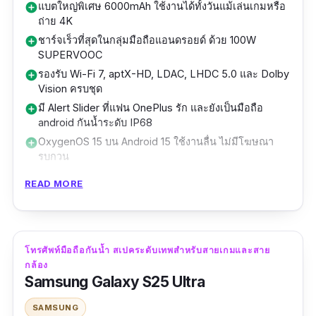
แบตใหญ่พิเศษ 6000mAh ใช้งานได้ทั้งวันแม้เล่นเกมหรือ
add_circle
ถ่าย 4K
ชาร์จเร็วที่สุดในกลุ่มมือถือแอนดรอยด์ ด้วย 100W
add_circle
SUPERVOOC
รองรับ Wi-Fi 7, aptX-HD, LDAC, LHDC 5.0 และ Dolby
add_circle
Vision ครบชุด
มี Alert Slider ที่แฟน OnePlus รัก และยังเป็นมือถือ
add_circle
android กันน้ำระดับ IP68
OxygenOS 15 บน Android 15 ใช้งานลื่น ไม่มีโฆษณา
add_circle
รบกวน
กันน้ำมาตรฐาน IP68/IP69
add_circle
READ MORE
ต้องหาร้านพรีออเดอร์เอง
remove_circle
ไม่มี microSD card slot (สูงสุด 512GB เท่านั้น)
remove_circle
ไม่มีฟีเจอร์ชาร์จย้อนกลับ (Reverse Charging)
remove_circle
โทรศัพท์มือถือกันน้ำ สเปคระดับเทพสำหรับสายเกมและสาย
OnePlus 13 เป็นสมาร์ทโฟนที่ออกแบบมาสำหรับ
กล้อง
Samsung Galaxy S25 Ultra
คนที่ต้องการ "มือถือที่ครบทุกอย่างในเครื่องเดียว"
ทั้งกันน้ำ กันฝุ่น เล่นเกมแรง และถ่ายรูปสวยในทุก
SAMSUNG