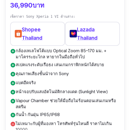
Cooler แม้จะเน้นเกม แต่ยังใส่กล้องหลังระดับโปร
36,990บาท
50MP + Gimbal OIS สำหรับสายถ่ายวิดีโอแบบ
เช็คราคา Sony Xperia 1 VI ด้านล่าง:
มืออาชีพ ROG Phone 9 Pro ไม่ใช่แค่มือถือเล่น
เกม แต่มันคืออาวุธของสายแข่งที่ต้องการความ
Shopee
Lazada
เสถียรขั้นสุดในทุกสนามรบ
Thailand
Thailand
กล้องเทเลโฟโต้แบบ Optical Zoom 85–170 มม. +
add_circle
มาโครระยะไกล หายากในมือถือทั่วไป
สเปคแรงระดับเรือธง เล่นเกมกราฟิกหนักได้สบาย
add_circle
คุณภาพเสียงชั้นนำจาก Sony
add_circle
แบตอึดจริง
add_circle
หน้าจอปรับแสงอัตโนมัติกลางแดด (Sunlight View)
add_circle
Vapour Chamber ช่วยให้มือถือไม่ร้อนตอนเล่นเกมหรือ
add_circle
สตรีม
กันน้ำ กันฝุ่น IP65/IP68
add_circle
ไม่เหมาะกับผู้ที่มองหา โทรศัพท์รุ่นไหนดี ราคาไม่เกิน
remove_circle
10000