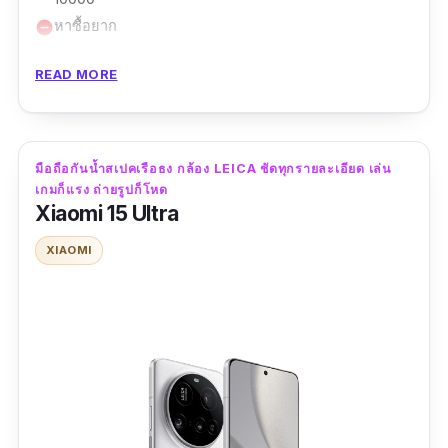
หาซื้อยาก
remove_circle
ถ้าคุณชอบฟีเจอร์ลูกเล่นเยอะ ๆ อาจรู้สึกเรียบเกินไป
remove_circle
READ MORE
Sony Xperia 1 VI คือ มือถือกันน้ำ ระดับเรือธงที่
โดดเด่นด้วยการออกแบบเรียบหรู และสเปคที่
บาลานซ์ทั้งด้านการถ่ายภาพและการเล่นเกม มา
มือถือกันน้ำสเปคเรือธง กล้อง LEICA ชัดทุกรายละเอียด เล่น
พร้อมมาตรฐาน IP65/IP68 กันน้ำกันฝุ่น ใช้งาน
เกมก็แรง ถ่ายรูปก็โหด
ในสภาพอากาศไม่เป็นอุปสรรค
Xiaomi 15 Ultra
XIAOMI
จอ OLED ขนาด 6.5 นิ้ว สัดส่วน 21:9 สเปคเดียว
กับจอภาพยนตร์ ให้มุมมองเต็มตาและแม่นยำเรื่อง
สี มาพร้อม Refresh Rate 120Hz ที่เหมาะกับการ
เล่นเกมและดูหนัง ขุมพลัง Snapdragon 8 Gen 3
พร้อม RAM 12GB รองรับการเล่นเกมกราฟิกหนัก
และใช้งานมัลติทาสก์ได้สบาย