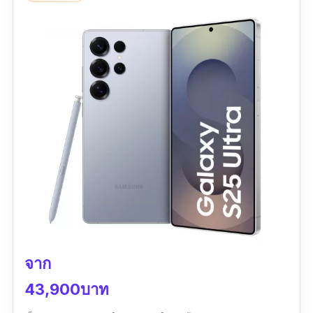
สภาพแสง มาพร้อมมาตรฐาน กันน้ำ IP68/IP69 ที่
วางใจได้แม้ใช้งานกลางฝน หรือเผลอทำเครื่องตก
น้ำ
จอ LTPO AMOLED ขนาดใหญ่ รีเฟรชเรทสูงถึง
120Hz พร้อมชิป Snapdragon 8 Elite รุ่นใหม่ที่
ออกแบบมาเพื่อประสิทธิภาพสูงสุดในการเล่นเกม
กล้องหลังสามตัวระดับโปร เซนเซอร์ Sony แบบ
ใหม่ทั้งหมด ถ่ายกลางคืนหรือย้อนแสงก็ยังชัด และ
ระบบชาร์จไว 100W พร้อมแบตเตอรี่แบบใหม่ใช้
งานได้ยาวนานตลอดวัน
แม้คุณไม่ใช่คนสายเทคโนโลยี OnePlus 13 ก็เป็น
จาก
โทรศัพท์มือถือกันน้ำ ที่เข้าใจง่าย ใช้ง่าย และไม่
ต้องตั้งค่าอะไรยุ่งยาก
43,900บาท