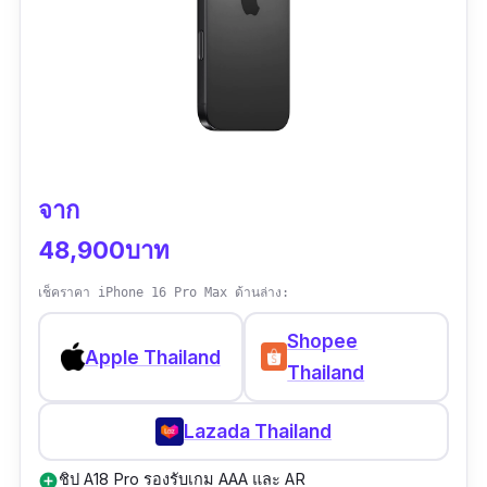
Pen
Samsung Galaxy S25 Ultra คือโทรศัพท์กันน้ำที่
ออกแบบมาเพื่อตอบโจทย์ทุกไลฟ์สไตล์ ไม่ว่าคุณ
จะเป็นสายเกม สายถ่ายรูป หรือสายลุย รุ่นนี้ก็เอา
อยู่หมด ด้วยมาตรฐาน IP68 ที่กันน้ำได้จริง จึง
เหมาะมากสำหรับผู้ที่ใช้มือถือในชีวิตประจำวัน
จาก
ท่ามกลางฝน หรือในสถานที่ชื้น
48,900บาท
หน้าจอ Dynamic AMOLED 2X ขนาดใหญ่พิเศษ
ความละเอียด QHD+ พร้อมรีเฟรชเรท 120Hz ภาพ
เช็คราคา iPhone 16 Pro Max ด้านล่าง:
ลื่น ไถสบายตา ไม่ว่าจะเล่นเกมหรือดูซีรีส์
Shopee
Apple Thailand
Thailand
ขับเคลื่อนด้วยชิป Snapdragon 8 Elite ตัวแรง
ล่าสุด พร้อม RAM สูงสุด 12GB ที่สลับแอปหนัก ๆ
Lazada Thailand
ได้แบบไม่มีสะดุด กล้องหลังความละเอียดสูงถึง
200MP ซูมได้ไกลแบบ Periscope ทำให้ Galaxy
ชิป A18 Pro รองรับเกม AAA และ AR
add_circle