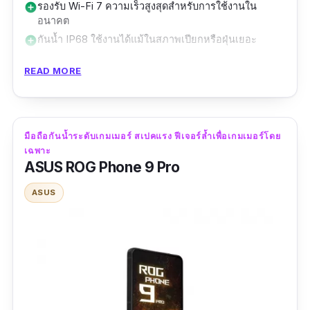
รองรับ Wi-Fi 7 ความเร็วสูงสุดสำหรับการใช้งานใน
add_circle
น้ำเสริมอื่น ๆ ได้ดี โดยไม่ลดคุณภาพการใช้งาน
อนาคต
หน้าจอหรือกล้อง
กันน้ำ IP68 ใช้งานได้แม้ในสภาพเปียกหรือฝุ่นเยอะ
add_circle
อัปเดตซอฟต์แวร์โดยตรงจาก Google รับความปลอดภัย
add_circle
READ MORE
และฟีเจอร์ใหม่ทันที
อาจยังไม่แรงสุดในแง่ benchmark แต่ประสบการณ์ใช้งาน
remove_circle
ลื่นมาก
ยังไม่มีจำหน่ายทางการในไทย ณ ตอนนี้
remove_circle
มือถือกันน้ำระดับเกมเมอร์ สเปคแรง ฟีเจอร์ล้ำเพื่อเกมเมอร์โดย
ตัวเครื่องใหญ่ อาจไม่ถนัดมือคนที่ชอบมือถือเล็กบาง
remove_circle
เฉพาะ
ASUS ROG Phone 9 Pro
Google Pixel 9 Pro XL คือโทรศัพท์มือถือกันน้ำที่
ผสมผสาน AI อัจฉริยะจาก Google เข้ากับ
ASUS
ฮาร์ดแวร์เรือธงแบบจัดเต็ม หน้าจอ OLED ขนาด
ใหญ่ 6.8 นิ้ว พร้อมอัตรารีเฟรช 120Hz ทำให้การ
เล่นเกม ดูหนัง หรือเลื่อนโซเชียลราบรื่นแบบไร้
สะดุด
ชิป Google Tensor G4 พร้อม RAM 16GB ให้