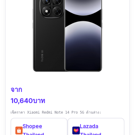
สบายตา
ขุมพลัง Snapdragon 6 Gen 1 กับ RAM 8GB
ให้การใช้งานลื่นไหลแม้จะไม่ใช่ระดับเรือธง แต่
เพียงพอสำหรับการเล่นเกมทั่วไป และใช้งานหลาย
แอปพร้อมกั
กล้องหลัง 48MP + Ultra-Wide 8MP พร้อม
เทคโนโลยี Exmor RS ทำให้ถ่ายภาพได้คมชัดใน
ทุกสถานการณ์ แม้ในที่แสงน้อย รองรับเสียง Hi-
จาก
Res Audio ทั้งแบบไร้สายและมีสาย (ยังมีช่องหูฟัง
3.5 มม.) เหมาะกับผู้ใช้งานที่ใส่ใจเรื่องเสียง
10,640บาท
แบตเตอรี่ขนาด 5,000 mAh ใช้งานได้ทั้งวัน ชาร์จ
เช็คราคา Xiaomi Redmi Note 14 Pro 5G ด้านล่าง:
ไว 30W พกไปไหนไม่ต้องกลัวแบตหมดระหว่างวัน
Shopee
Lazada
สำหรับคนที่มองหา
มือถือกันน้ำราคาถูก
ที่ใช้ดี
Thailand
Thailand