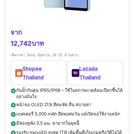
ตัวเครื่องรองรับ 5G ใช้งานเน็ตเร็ว แรง เล่นเกม
หรือสตรีมวิดีโอแบบไม่สะดุด แม้จะเป็นมือถือกันน้ำ
ในระดับกลาง แต่ Galaxy A56 5G ก็สามารถใช้
จาก
งานร่วมกับ ซองใส่โทรศัพท์กันน้ํา ได้ดี ไม่ลด
12,742บาท
คุณภาพการทัชหน้าจอ รุ่นนี้เหมาะกับผู้ใช้ที่
ต้องการมือถือถึก ใช้งานได้ทุกวัน ทั้งเรียน ทำงาน
เช็คราคา Sony Xperia 10 VI ด้านล่าง:
หรือความบันเทิง
Shopee
Lazada
Thailand
Thailand
กันน้ำกันฝุ่น IP65/IP68 – ใช้ในสภาพแวดล้อมเปียกชื้นได้
add_circle
อย่างมั่นใจ
หน้าจอ OLED 21:9 สีคมชัด ลื่น สบายตา
add_circle
แบตเตอรี่ 5,000 mAh อึดพอต่อวัน แม้เปิดจอใช้งานหนัก
add_circle
มีช่องหูฟัง 3.5 มม. หายากในยุคนี้
add_circle
รองรับ microSD สูงสุด 1TB เพิ่มพื้นที่เก็บเกมหรือวิดีโอได้
add_circle