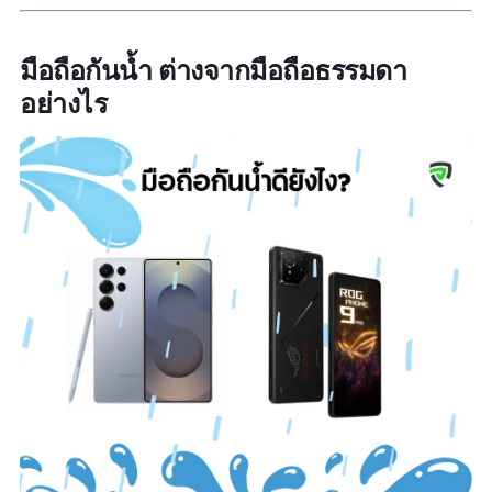
จอ CrystalRes AMOLED ขนาด 6.67” ความ
มือถือกันน้ำ ต่างจากมือถือธรรมดา
ละเอียด 1.5K พร้อมรีเฟรชเรต 120Hz และความ
อย่างไร
สว่างสูงสุด 3000 nits ให้ภาพสดใสแม้กลางแดด
จ้า เหมาะกับสายเล่นเกมและดูวิดีโอ ขับเคลื่อน
ด้วยชิป Dimensity 7300-Ultra (4nm) พร้อม
RAM 12GB + ROM 256GB ใช้งานลื่น เล่นเกมได้
ทุกแนว ประหยัดพลังงาน
กล้องหลัก 200MP พร้อมระบบกันสั่น OIS ถ่ายชัด
แม้ในมือสั่น พร้อมเลนส์ Ultra-Wide และมาโคร
รวมถึงกล้องหน้า 20MP แบตเตอรี่ 5,110 mAh ใช้
งานได้ทั้งวัน รองรับชาร์จไว 45W (หัวชาร์จแถม
ในกล่อง) ถือว่าเกินคุ้มสำหรับมือถือกันน้ําช่วง
ราคานี้ ยังรองรับ NFC, Wi-Fi 6, Bluetooth 5.4
และฟีเจอร์ AI ใหม่ล่าสุด ทั้งการตัดต่อรูปภาพและ