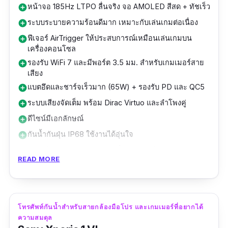
หน้าจอ 185Hz LTPO ลื่นจริง จอ AMOLED สีสด + ทัชเร็ว
add_circle
ระบบระบายความร้อนดีมาก เหมาะกับเล่นเกมต่อเนื่อง
add_circle
ฟีเจอร์ AirTrigger ให้ประสบการณ์เหมือนเล่นเกมบน
add_circle
เครื่องคอนโซล
รองรับ WiFi 7 และมีพอร์ต 3.5 มม. สำหรับเกมเมอร์สาย
add_circle
เสียง
แบตอึดและชาร์จเร็วมาก (65W) + รองรับ PD และ QC5
add_circle
ระบบเสียงจัดเต็ม พร้อม Dirac Virtuo และลำโพงคู่
add_circle
ดีไซน์มีเอกลักษณ์
add_circle
กันน้ำกันฝุ่น IP68 ใช้งานได้อุ่นใจ
add_circle
ฟีเจอร์ Game Genie ครบเครื่อง ไม่ต้องโหลดแอปเสริม
add_circle
READ MORE
เหมาะกับเกมเมอร์จริงจังเพราะราคาสูงมาก
remove_circle
ตัวเครื่องค่อนข้างหนัก
remove_circle
กล้องดีแต่ไม่เด่นเท่ารุ่นเรือธงสายถ่ายภาพ
remove_circle
โทรศัพท์กันน้ำสำหรับสายกล้องมือโปร และเกมเมอร์ที่อยากได้
ROG Phone 9 Pro คือโทรศัพท์มือถือกันน้ำที่
ความสมดุล