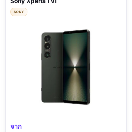
Sony Xperia 1 VI
ออกแบบมาเพื่อตอบโจทย์เกมเมอร์มือโปรโดย
เฉพาะ ไม่ใช่แค่แรง แต่ยังอึด ทน และลุยได้ทุก
SONY
สถานการณ์ มาพร้อมมาตรฐานกันน้ำกันฝุ่นระดับ
IP68 ขับเคลื่อนด้วยชิป Snapdragon 8 Elite และ
RAM สูงสุดถึง 24GB ช่วยให้เล่นเกมได้ลื่นสุดแบบ
ไม่สะดุดแม้ปรับกราฟิกสูงสุด
หน้าจอ AMOLED 6.78” รองรับ Refresh Rate สูง
ถึง 185Hz ให้การตอบสนองรวดเร็วและแม่นยำ
พิเศษ เหมาะกับเกม FPS และ MOBA ระบบระบาย
ความร้อนระดับโปร ROG Cryo Chamber 2.0
ป้องกันความร้อนสะสมขณะเล่นเกมยาว ๆ
แบตเตอรี่ขนาดใหญ่ 5,800 mAh พร้อมชาร์จไว
65W ใช้งานต่อเนื่องแบบมาราธอน
รองรับการใช้งานร่วมกับอุปกรณ์เสริมเฉพาะทาง
จาก
เช่น ROG Tessen Controller และ AeroActive