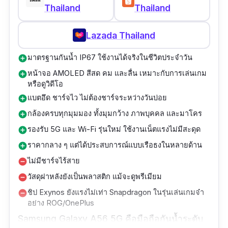
Thailand
Thailand
ตัวแทนของ “มือถือกล้องสวย กันน้ำ เล่นเกมเทพ”
ในเครื่องเดียวจบ
Lazada Thailand
มาตรฐานกันน้ำ IP67 ใช้งานได้จริงในชีวิตประจำวัน
add_circle
หน้าจอ AMOLED สีสด คม และลื่น เหมาะกับการเล่นเกม
add_circle
หรือดูวิดีโอ
แบตอึด ชาร์จไว ไม่ต้องชาร์จระหว่างวันบ่อย
add_circle
กล้องครบทุกมุมมอง ทั้งมุมกว้าง ภาพบุคคล และมาโคร
add_circle
รองรับ 5G และ Wi-Fi รุ่นใหม่ ใช้งานเน็ตแรงไม่มีสะดุด
add_circle
ราคากลาง ๆ แต่ได้ประสบการณ์แบบเรือธงในหลายด้าน
add_circle
ไม่มีชาร์จไร้สาย
remove_circle
วัสดุฝาหลังยังเป็นพลาสติก แม้จะดูพรีเมียม
remove_circle
ชิป Exynos ยังแรงไม่เท่า Snapdragon ในรุ่นเล่นเกมจ๋า
remove_circle
อย่าง ROG/OnePlus
Samsung Galaxy A56 5G คือมือถือกันน้ำระดับ