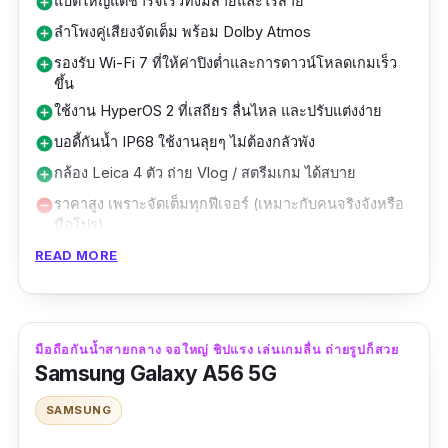
แบตใหญ่แต่ชาร์จเร็วทั้งมีสายและไร้สาย
add_circle
ลำโพงคู่เสียงจัดเต็ม พร้อม Dolby Atmos
add_circle
รองรับ Wi-Fi 7 ที่ให้ค่าปิงต่ำและการดาวน์โหลดเกมเร็ว
add_circle
ขึ้น
ใช้งาน HyperOS 2 ที่เสถียร ลื่นไหล และปรับแต่งง่าย
add_circle
บอดี้กันน้ำ IP68 ใช้งานลุยๆ ไม่ต้องกลัวพัง
add_circle
กล้อง Leica 4 ตัว ถ่าย Vlog / สตรีมเกม ได้สบาย
add_circle
ราคาสูง เพราะจัดเต็มทุกฟีเจอร์ (เหมาะกับคนจริงจังหรือ
remove_circle
มือโปร)
ชาร์จไร้สาย 80W ต้องซื้อแท่นแยก
remove_circle
READ MORE
Xiaomi 15 Ultra คือหนึ่งในโทรศัพท์กันน้ำที่มา
พร้อมกับกล้องระดับมืออาชีพและสเปกแรงสำหรับ
การเล่นเกมขั้นสูง มาตรฐาน IP68
มือถือกันน้ำสายกลาง จอใหญ่ ชิปแรง เล่นเกมลื่น ถ่ายรูปก็สวย
Samsung Galaxy A56 5G
หน้าจอ LTPO AMOLED ขนาด 6.73 นิ้ว ความ
SAMSUNG
ละเอียด WQHD+ พร้อมรีเฟรชเรท 120Hz และ