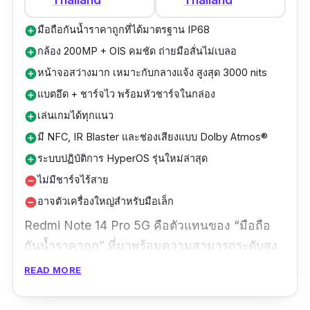
ถ่ายสวย ลื่นพอเล่นเกมได้ และเหมาะกับชีวิต
ประจำวัน Xperia 10 VI คือคำตอบ
มือถือกันน้ำราคาถูกที่ได้มาตรฐาน IP68
add_circle
กล้อง 200MP + OIS คมชัด ถ่ายมือสั่นไม่เบลอ
add_circle
หน้าจอสว่างมาก เหมาะกับกลางแจ้ง สูงสุด 3000 nits
add_circle
แบตอึด + ชาร์จไว พร้อมหัวชาร์จในกล่อง
add_circle
เล่นเกมได้ทุกแนว
add_circle
มี NFC, IR Blaster และช่องเสียงแบบ Dolby Atmos®
add_circle
ระบบปฏิบัติการ HyperOS รุ่นใหม่ล่าสุด
add_circle
ไม่มีชาร์จไร้สาย
remove_circle
อาจตัวเครื่องใหญ่สำหรับมือเล็ก
remove_circle
Redmi Note 14 Pro 5G คือตัวแทนของ “มือถือ
กันน้ำราคาถูก” ที่มาพร้อมความสามารถระดับสูง
มาตรฐาน IP68 ป้องกันน้ำและฝุ่น ช่วยให้ใช้งาน
READ MORE
ได้แม้ในวันที่เจอฝนหรือทำมือเปียก ถือเป็น
โทร
ศัพท์กันน้ําได้
ที่มั่นใจใช้ได้ทุกวัน