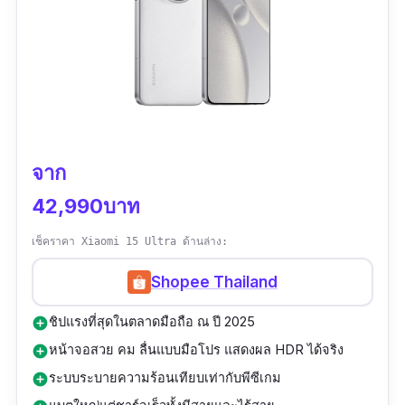
กล้องหลัง 3 ตัว ใช้เทคโนโลยีจากกล้อง Alpha
Series ของ Sony พร้อมเลนส์ซูม Periscope 7.1x
แบบต่อเนื่อง (Continuous Optical Zoom) ระบบ
เสียง Hi-Res พร้อมลำโพงสเตอริโอ แถมยังมีช่อง
เสียบหูฟัง 3.5 มม. หายากในเรือธงปี 2025
แบตเตอรี่ 5,000 mAh ใช้งานได้ยาวตลอดวัน
พร้อมชาร์จไว 30W และรองรับชาร์จไร้สาย เหมาะ
จาก
มากกับคนที่ต้องการ โทรศัพท์มือถือกันน้ำ สำหรับ
42,990บาท
ใช้งานจริงจัง ไม่ว่าจะเป็นสายกล้อง เกมเมอร์ หรือ
คอนเทนต์ครีเอเตอร์
เช็คราคา Xiaomi 15 Ultra ด้านล่าง:
Shopee Thailand
ชิปแรงที่สุดในตลาดมือถือ ณ ปี 2025
add_circle
หน้าจอสวย คม ลื่นแบบมือโปร แสดงผล HDR ได้จริง
add_circle
ระบบระบายความร้อนเทียบเท่ากับพีซีเกม
add_circle