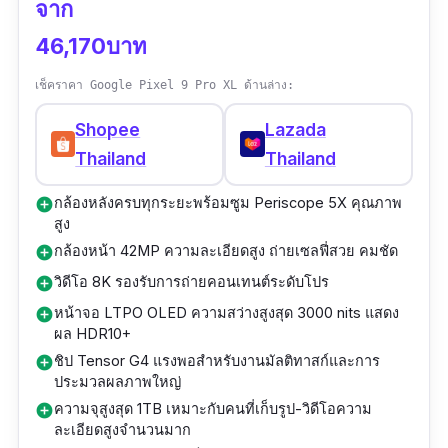
จาก
ขุมพลัง A18 Pro คือจุดแข็งที่สุดของรุ่นนี้ ด้วย
46,170บาท
สถาปัตยกรรมใหม่ที่ใช้พลังงานน้อยลงแต่ให้
ประสิทธิภาพสูงขึ้น เหมาะสำหรับการเล่นเกมหนัก
เช็คราคา Google Pixel 9 Pro XL ด้านล่าง:
ๆ แบบไม่ต้องกลัวเครื่องร้อน
Shopee
Lazada
Thailand
Thailand
กล้องหลัง 3 ตัว พร้อม LiDAR Scanner และเลนส์
Periscope ซูมได้ 5 เท่า ถ่ายกลางคืนหรือย้อนแสง
กล้องหลังครบทุกระยะพร้อมซูม Periscope 5X คุณภาพ
add_circle
ก็ยังสวยคม รองรับ 5G เต็มสปีด ใช้งานกับ Apple
สูง
Vision Pro หรืออุปกรณ์อื่น ๆ ใน Ecosystem ได้
กล้องหน้า 42MP ความละเอียดสูง ถ่ายเซลฟี่สวย คมชัด
add_circle
อย่างไร้รอยต่อ
วิดีโอ 8K รองรับการถ่ายคอนเทนต์ระดับโปร
add_circle
หน้าจอ LTPO OLED ความสว่างสูงสุด 3000 nits แสดง
add_circle
แบตเตอรี่ใช้งานได้นานตลอดวัน พร้อมระบบชาร์จ
ผล HDR10+
ไวผ่าน USB-C และ MagSafe แม้จะเป็นมือถือเรือ
ชิป Tensor G4 แรงพอสำหรับงานมัลติทาสก์และการ
add_circle
ประมวลผลภาพใหญ่
ธง แต่ยังเหมาะกับผู้ใช้ทั่วไปที่ต้องการความมั่นใจ
ความจุสูงสุด 1TB เหมาะกับคนที่เก็บรูป-วิดีโอความ
add_circle
ทั้งในเรื่องความทนทานและความลื่นไหล สามารถ
ละเอียดสูงจำนวนมาก
ใช้ร่วมกับ ซองใส่โทรศัพท์กันน้ำ หรืออุปกรณ์กัน