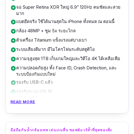
S25 Ultra เป็นมากกว่าแค่มือถือ
จอ Super Retina XDR ใหญ่ 6.9” 120Hz คมชัดและสวย
add_circle
มาก
แบตเตอรี่ 5,000 mAh ใช้ได้นานทั้งวัน พร้อม
แบตอึดจริง ใช้ได้นานสุดใน iPhone ทั้งหมด ณ ตอนนี้
add_circle
ชาร์จไว 45W เหมาะอย่างยิ่งสำหรับผู้ที่ต้องการมือ
กล้อง 48MP + ซูม 5x ระยะไกล
add_circle
ถือกันน้ำที่ทั้งถ่ายภาพเทพ เล่นเกมแรง และ
ตัวเครื่อง Titanium แข็งแรงแต่บางเบา
add_circle
ทนทานทุกสถานการณ์
ระบบเสียงดีมาก มีไมโครโฟนระดับสตูดิโอ
add_circle
ความจุสูงสุด 1TB เก็บเกมใหญ่และวิดีโอ 4K ได้เหลือเฟือ
add_circle
สามารถใช้งานร่วมกับ ซองใส่โทรศัพท์กันน้ํา หรือ
ความปลอดภัยสูง ทั้ง Face ID, Crash Detection, และ
add_circle
ที่ยึดมือถือกันน้ำบนมอเตอร์ไซค์ ได้โดยไม่รบกวน
ระบบป้องกันแบบใหม่
หน้าจอหรือสัญญาณ เรียกได้ว่าเป็นมือถือที่พร้อม
รองรับ USB-C แล้ว
add_circle
สำหรับทุกภารกิจ ไม่ว่าจะเป็นบนบก ในน้ำ หรือ
รองรับระบบ iOS 18
add_circle
ระหว่างเดินทาง
กันน้ำ กันฝุ่น ระดับ IP68
add_circle
READ MORE
ไม่เหมาะกับคนที่ต้องการ 165Hz+ สำหรับเกม FPS
remove_circle
ไม่มีพอร์ตหูฟัง 3.5 มม.
remove_circle
ไม่สามารถปรับแต่งประสิทธิภาพเครื่องได้แบบมือถือ
remove_circle
มือถือกันน้ำกล้องเทพ เล่นเกมลื่น ซอฟต์แวร์ล้ำที่สุดของฝั่ง