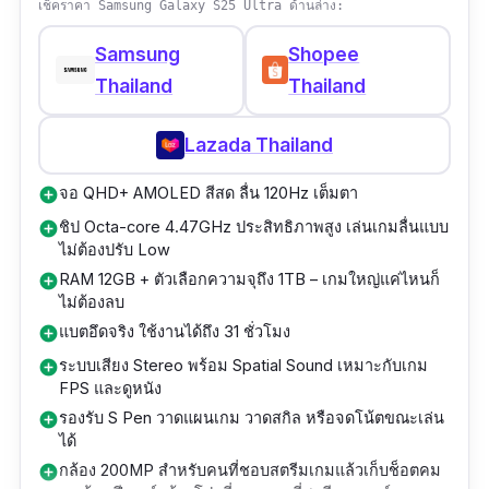
เหมาะสำหรับสายเดินทาง Outdoor หรือใครที่เคย
เช็คราคา Samsung Galaxy S25 Ultra ด้านล่าง:
เจอน้ำเข้าเครื่อง นอกจากนี้ ยังเป็นมือถือที่รองรับ
Samsung
Shopee
5G, กล้องสวย, เล่นโซเชียลลื่น และใช้ได้ยาวนาน
Thailand
Thailand
หลายปี
Lazada Thailand
จอ QHD+ AMOLED สีสด ลื่น 120Hz เต็มตา
add_circle
ชิป Octa-core 4.47GHz ประสิทธิภาพสูง เล่นเกมลื่นแบบ
add_circle
ไม่ต้องปรับ Low
RAM 12GB + ตัวเลือกความจุถึง 1TB – เกมใหญ่แค่ไหนก็
add_circle
ไม่ต้องลบ
แบตอึดจริง ใช้งานได้ถึง 31 ชั่วโมง
add_circle
ระบบเสียง Stereo พร้อม Spatial Sound เหมาะกับเกม
add_circle
FPS และดูหนัง
รองรับ S Pen วาดแผนเกม วาดสกิล หรือจดโน้ตขณะเล่น
add_circle
ได้
กล้อง 200MP สำหรับคนที่ชอบสตรีมเกมแล้วเก็บช็อตคม
add_circle