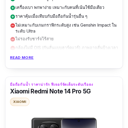
เครื่องเบา พกพาง่าย เหมาะกับคนที่เน้นใช้มือเดียว
add_circle
ราคาคุ้มเมื่อเทียบกับมือถือกันน้ำรุ่นอื่น ๆ
add_circle
ไม่เหมาะกับเกมกราฟิกระดับสูง เช่น Genshin Impact ใน
remove_circle
ระดับ Ultra
ไม่รองรับชาร์จไร้สาย
remove_circle
กล้องไม่มี OIS (กันสั่นแบบฮาร์ดแวร์) ภาพอาจสั่นบ้างเวลา
remove_circle
ถ่ายวิดีโอ
READ MORE
Sony Xperia 10 VI คือ
มือถือกันน้ำ
ที่เน้นความ
สมดุลระหว่างฟีเจอร์กับราคาที่จับต้องได้ มาพร้อม
มาตรฐาน IP65/IP68 ป้องกันฝุ่นและน้ำได้ในระดับ
มือถือกันน้ำ ราคาน่ารัก ฟีเจอร์จัดเต็มระดับเรือธง
ที่สามารถใช้งานขณะฝนตก หรือในสภาพแวดล้อม
Xiaomi Redmi Note 14 Pro 5G
ชื้นได้โดยไม่ต้องกังวล
XIAOMI
ตัวเครื่องบางเบาเพียง 164 กรัม พร้อมหน้าจอ
OLED 6.1” อัตราส่วน 21:9 สัดส่วนเดียวกับโรงหนัง
เหมาะทั้งดู Netflix และเล่นเกมมือถือยาว ๆ แบบ