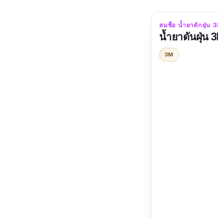
สมชื่อ น้ำยาดักฝุ่น 
น้ำยาดันฝุ่
3M