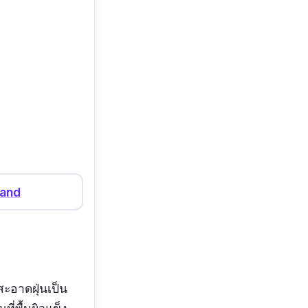
land
สะอาดฝุ่นเป็น