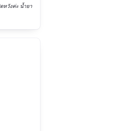
ดหวังค่ะ น้ำยา