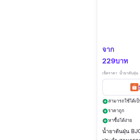
จาก
229บาท
เช็คราคา น้ำยาดับฝุ
สามารถใช้ได้เป็
add_circle
ราคาถูก
add_circle
หาซื้อได้ง่าย
add_circle
น้ำยาดันฝุ่น BJ