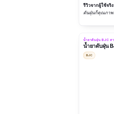
รีวิวจากผู้ใช้จริง
ดันฝุ่นก็คุณภาพ
น้ำยาดันฝุ่น BJC ส
น้ำยาดับฝุ่น
BJC