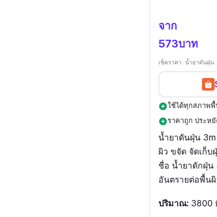
จาก
573บาท
เช็คราคา น้ำยาดันฝุ
ใช้ได้ทุกสภาพพื้
add_circle
ราคาถูก ประหยั
add_circle
น้ำยาดันฝุ่น 3m 
ผิว ขจัด จัดเก็
ชื่อ น้ำยาดักฝุ
อันตรายต่อพื้นผ
ปริมาณ:
3800 ม