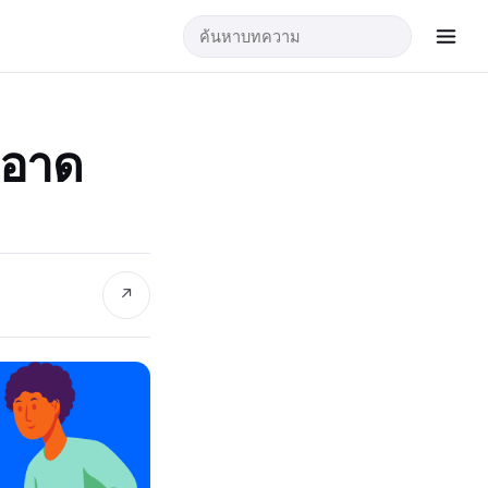
สะอาด
↗