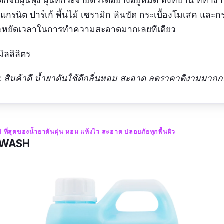
ับฝุ่นฟุ้ง ฝุ่นที่กระจายตัวได้อย่างอยู่หมัด ทั้งที่บ้าน ที่ทำงา
นแกรนิต ปาร์เก้ พี้นไม้ เซรามิก หินขัด กระเบื้องโมเสค และก
ะหยัดเวลาในการทำความสะอาดมากเลยทีเดียว
ิลลิลิตร
:
สินค้าดี น้ำยาดันใช้ดีกลิ่นหอม สะอาด ลดราคาดีงามมาก
ที่สุดของน้ำยาดันฝุ่น หอม แห้งไว สะอาด ปลอยภัยทุกพื้นผิว
 SWASH