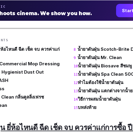
TIC
Star
shoots cinema. We show you how.
ENTS
ี่ห้อไหนดี ฉีด เช็ด จบ ควรค่าแก่
น้ำยาดันฝุ่น Scotch-Brite
น้ำยาดันฝุ่น Mr. Clean
3M Commercial Mop Dressing
น้ำยาดันฝุ่น Biosave สีชมพู
JC Hygienist Dust Out
น้ำยาดันฝุ่น Spa Clean 5
WASH
ทำไมต้องใช้น้ำยาดันฝุ่น
oss
น้ำยาดันฝุ่น แตกต่างจากน้ำยา
 Clean กลิ่นคูลลิ่งเฟรช
วิธีการผสมน้ำยาดันฝุ่น
rean
บทส่งท้าย
่น ยี่ห้อไหนดี ฉีด เช็ด จบ ควรค่าแก่การซื้อ 