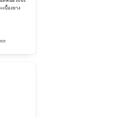
นที่
พื้นผิวแข็ง
ระเบื้องยาง
กกก