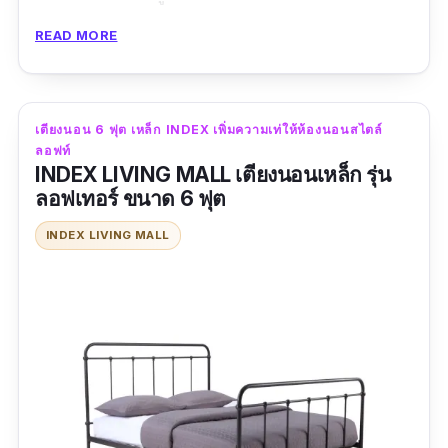
การใช้งาน ช่วยให้เราสามารถจัดเก็บสิ่งของได้
READ MORE
มากและเป็นระเบียบขึ้น วัสดุของเตียง6ฟุตนี้ทำจาก
ไม้ Particle Board ปิดผิวเมลามีนชั้นดี ให้เฉดสีไม้
ที่ดูเป็นธรรมชาติ ใครอยากได้เตียงนอน 6 ฟุตสวย
เตียงนอน 6 ฟุต เหล็ก INDEX เพิ่มความเท่ให้ห้องนอนสไตล์
ๆ ต้องห้ามพลาดแบรนด์นี้เลย
ลอฟท์
INDEX LIVING MALL เตียงนอนเหล็ก รุ่น
รีวิวจากผู้ใช้จริง
ลอฟเทอร์ ขนาด 6 ฟุต
งานประกอบแน่นหนา โครงสร้างแข็งแรงสมราคา
INDEX LIVING MALL