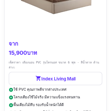
จาก
15,900บาท
เช็คราคา เตียงนอน PVC รุ่นโครนอส ขนาด 6 ฟุต - สีน้ำตาล ด้าน
ล่าง:
shopping_cart
Index Living Mall
ใช้ PVC คุณภาพดีจากต่างประเทศ
add_circle
โครงเตียงใช้ไม้จริง มีความแข็งแรงทนทาน
add_circle
พื้นเตียงไม้ทึบ รองรับน้ำหนักได้ดี
add_circle