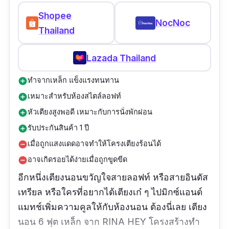
Shopee
NocNoc
Thailand
Lazada Thailand
ทำจากเหล็ก แข็งแรงทนทาน
add_circle
เหมาะสำหรับห้องสไตล์ลอฟท์
add_circle
หัวเตียงสูงพอดี เหมาะกับการนั่งพักผ่อน
add_circle
รับประกันสินค้า 1 ปี
add_circle
เมื่อถูกแสงแดดอาจทำให้โครงเตียงร้อนได้
remove_circle
อาจเกิดรอยได้ง่ายเมื่อถูกขูดขีด
remove_circle
อีกหนึ่งเตียงนอนขวัญใจสายลอฟท์ หรือสายอินดัส
เทรียล หรือใครที่อยากได้เตียงเก๋ ๆ ไปมิกซ์แอนด์
แมทช์เพิ่มความคูลให้กับห้องนอน ต้องนี่เลย เตียง
นอน 6 ฟุต เหล็ก จาก RINA HEY โครงสร้างทำ