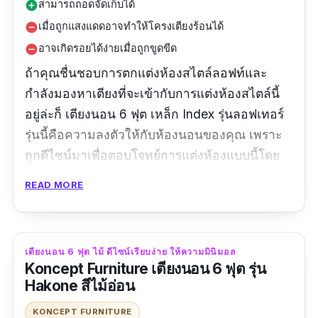
สามารถถอดจัดเก็บได้
add_circle
เมื่อถูกแสงแดดอาจทำให้โครงเตียงร้อนได้
remove_circle
อาจเกิดรอยได้ง่ายเมื่อถูกขูดขีด
remove_circle
ถ้าคุณชื่นชอบการตกแต่งห้องสไตล์ลอฟท์และ
กำลังมองหาเตียงที่จะเข้ากับการแต่งห้องสไตล์นี้
อยู่ล่ะก็ เตียงนอน 6 ฟุต เหล็ก Index รุ่นลอฟเทอร์
รุ่นนี้คือความลงตัวให้กับห้องนอนของคุณ เพราะ
ถูกดีไซน์มาเพื่อตอบโจทย์การแต่งห้องแบบนี้โดย
เฉพาะ วัสดุทำจากเหล็กคุณภาพดี นำเข้าจากต่าง
READ MORE
ประเทศ โครงเหล็กแข็งแรงทนทาน ถึงแม้จะดูโปร่ง
แต่ก็สามารถรับน้ำหนักได้เยอะเพราะมีการเพิ่มขา
เสริมในตำแหน่งกลางเตียงถึง 2 ขาจึงทำให้มั่นคง
เตียงนอน 6 ฟุต ไม้ ดีไซน์เรียบง่าย ให้ความมินิมอล
เวลาพลิกตัว ด้านหัวเตียง 6 ฟุตนี้ก็ออกแบบให้
Koncept Furniture เตียงนอน 6 ฟุต รุ่น
โครงเตียงสูงขึ้นมาเป็นพิเศษเพื่อรองรับสรีระหาก
Hakone สีไม้อ่อน
ต้องการนั่งพิงเพื่ออ่านหนังสือหรือดูทีวี แถมโครง
KONCEPT FURNITURE