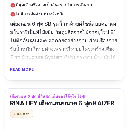
มีมุมเตียงซึ่งอาจเป็นอันตรายในการเดินชน
remove_circle
ไม่มีการจัดส่งในบางจังหวัด
remove_circle
เตียงนอน 6 ฟุต SB รุ่นนี้ มาด้วยดีไซน์แบบคอนเท
มโพรารีเป็นสีไม้เข้ม วัสดุผลิตจากไม้จากยุโรป E1
ไม่มีกลิ่นฉุนและปลอดภัยต่อร่างกาย ส่วนเรื่องการ
รับน้ำหนักก็หายห่วงเพราะมีระบบโครงสร้างเตียง
Firm Structure System ที่ช่วยกระจายน้ำหนักได้
เต็มที่ รุ่นนี้พิเศษตรงที่มีช่องเก็บของด้านข้างของ
READ MORE
เตียงนอนมีความยาวถึง 200 ซม. พร้อมฟิตติ้งแบบ
พิเศษ Soft Down Stay ช่วยให้ฝาปิดลงอัตโนมัติ
อย่างช้า ๆ ไม่ก่อให้เกิดเสียงดัง ช่วยให้เราสามารถ
เตียงนอน 6 ฟุต มีลิ้นชัก เก็บของได้จุใจ ไร้ฝุ่น
จัดเก็บของได้อย่างเป็นระเบียบและช่วยให้ห้อง
RINA HEY เตียงนอนขนาด 6 ฟุต KAIZER
ทำความสะอาดได้ง่ายยิ่งขึ้น แต่ถ้าใครอยากได้
RINA HEY
เฟอร์นิเจอร์ชิ้นอื่นที่เข้าคู่กับ เตียงนอน 6 ฟุต ไม้ นี้
แล้วล่ะก็ ภายใน Zen Collection นี้ เค้าก็ยังมีตู้