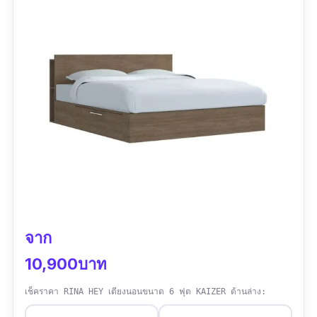
เสื้อผ้า โต๊ะเครื่องแป้ง ตู้ข้างเตียง และกระจกแขวน
ให้ครบจบคุมโทนภายในที่เดียวเลยอีกด้วย
รีวิวจากผู้ใช้จริง
ชอบเตียงสไตล์ญี่ปุ่นค่ะ Zen สวยแบบโมเดิร์น เตียง
กว้างมาก เก็บของได้ ซื้อชิ้นเดียวจบค่ะ..
จาก
10,900บาท
เช็คราคา RINA HEY เตียงนอนขนาด 6 ฟุต KAIZER ด้านล่าง: