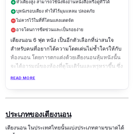
หัวเตียงสูง สามารถใช้นั่งพิงอ่านหนังสือหรือดูทีวีได้
add_circle
บุหนังรอบเตียง ทำให้ไร้มุมแหลม ปลอดภัย
add_circle
ไม่ควรไว้ในที่ที่โดนแสงแดดจัด
remove_circle
อาจโดนการขีดข่วนและเป็นรอยง่าย
remove_circle
เตียงนอน 6 ฟุต หนัง เป็นอีกตัวเลือกที่น่าสนใจ
สำหรับคนที่อยากได้ความโดดเด่นไม่ซ้ำใครให้กับ
ห้องนอน โดยการตกแต่งด้วยเตียงนอนหุ้มหนังนั้น
จะได้อารมณ์ของห้องที่ดูโมเดิร์นและหรูหราขึ้น ซึ่ง
รุ่นนี้นั้นมีการหุ้ม PVC คุณภาพดีจากต่างประเทศ
READ MORE
ทั้งหลัง ให้ลุคและผิวสัมผัสคล้ายหนังแท้ ส่วนโครง
เตียงผลิตจากไม้จริงที่มีความทนทานและมีอายุการ
ใช้งานที่ยาวนาน พื้นเตียงก็ใช้ไม้ทึบทำให้สามารถ
รองรับน้ำหนักได้เยอะ ส่วนหัวเตียงดีไซน์ทรงสูง
ประเภทของเตียงนอน
และมีการบุด้วยหนัง PVC จึงสามารถนั่งพิงอ่าน
หนังสือหรือดูทีวีได้อย่างสบาย
เตียงนอน ในประเทศไทยนั้นแบ่งประเภทตามขนาดได้