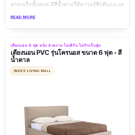
จากเหล็กทั้งหมด มีสีน้ำตาลให้ความรู้สึกดิบและเท่
แต่มีสไตล์ด้วยการออกแบบอย่างพิถีพิถัน หัวเตียงมี
READ MORE
ความสูงที่พอดี เหมาะสำหรับนั่งดูทีวีหรืออ่าน
หนังสือ มีการรับประกันสินค้า 1 ปี นอนหลับอย่าง
สบายใจได้เลย
เตียงนอน 6 ฟุต หนัง สวยงาม โมเดิร์น ไม่กักเก็บฝุ่น
เตียงนอน PVC รุ่นโครนอส ขนาด 6 ฟุต - สี
รีวิวจากผู้ใช้จริง
น้ำตาล
ชอบเตียงมาก ๆ สินค้าส่งตรงเวลา พนักงานสุภาพ
INDEX LIVING MALL
มืออาชีพมาก Highly Recommended ครับ :)