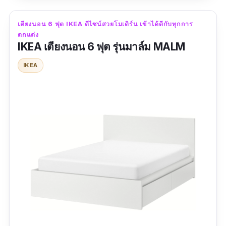
เดือน ถ้าใครมองหา เตียงนอน 6 ฟุต ราคาถูก ขอ
เตียงนอน 6 ฟุต IKEA ดีไซน์สวยโมเดิร์น เข้าได้ดีกับทุกการ
เชียร์อันนี้เลย
ตกแต่ง
IKEA เตียงนอน 6 ฟุต รุ่นมาล์ม MALM
รีวิวจากผู้ใช้จริง
IKEA
ดีครับแข็งแรงในระดับดี ถ้าไม้หนากว่านี้ดีมากเลย