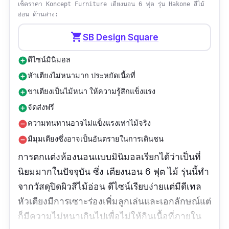
เช็คราคา Koncept Furniture เตียงนอน 6 ฟุต รุ่น Hakone สีไม้
อ่อน ด้านล่าง:
shopping_cart
SB Design Square
ดีไซน์มินิมอล
add_circle
หัวเตียงไม่หนามาก ประหยัดเนื้อที่
add_circle
ขาเตียงเป็นไม้หนา ให้ความรู้สึกแข็งแรง
add_circle
จัดส่งฟรี
add_circle
ความทนทานอาจไม่แข็งแรงเท่าไม้จริง
remove_circle
มีมุมเตียงซึ่งอาจเป็นอันตรายในการเดินชน
remove_circle
การตกแต่งห้องนอนแบบมินิมอลเรียกได้ว่าเป็นที่
นิยมมากในปัจจุบัน ซึ่ง เตียงนอน 6 ฟุต ไม้ รุ่นนี้ทำ
จากวัสดุปิดผิวสีไม้อ่อน ดีไซน์เรียบง่ายแต่มีดีเทล
หัวเตียงมีการเซาะร่องเพิ่มลูกเล่นและเอกลักษณ์แต่
ก็มีความไม่หนาเกินไปเพื่อไม่ให้กินเนื้อที่ภายใน