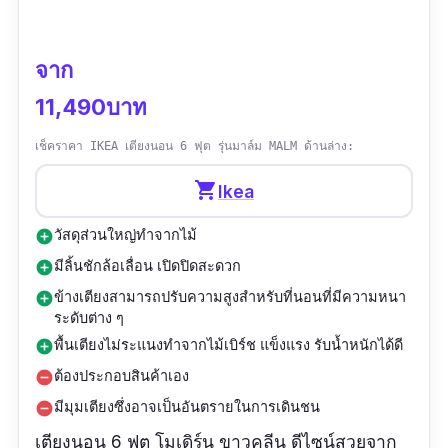
จาก
11,490บาท
เช็คราคา IKEA เตียงนอน 6 ฟุต รุ่นมาล์ม MALM ด้านล่าง:
shopping_cart
Ikea
วัสดุส่วนใหญ่ทำจากไม้
add_circle
มีลิ้นชักล้อเลื่อน เปิดปิดสะดวก
add_circle
ข้างเตียงสามารถปรับความสูงสำหรับที่นอนที่มีความหนา
add_circle
ระดับต่าง ๆ
พื้นเตียงไม่ระแนงทำจากไม้เบิร์ช แข็งแรง รับน้ำหนักได้ดี
add_circle
ต้องประกอบสินค้าเอง
remove_circle
มีมุมเตียงซึ่งอาจเป็นอันตรายในการเดินชน
remove_circle
เตียงนอน 6 ฟุต โมเดิร์น ขาวคลีน ดีไซน์สวยจาก