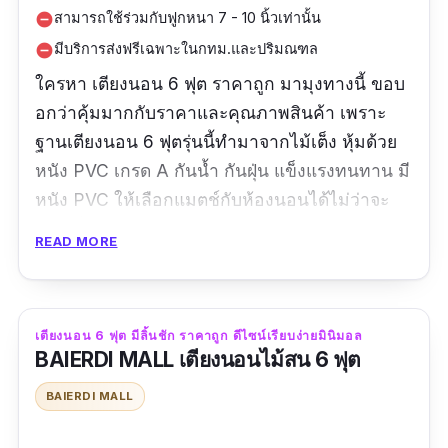
สามารถใช้ร่วมกับฟูกหนา 7 - 10 นิ้วเท่านั้น
remove_circle
มีบริการส่งฟรีเฉพาะในกทม.และปริมณฑล
remove_circle
ใครหา เตียงนอน 6 ฟุต ราคาถูก มามุงทางนี้ ขอบ
อกว่าคุ้มมากกับราคาและคุณภาพสินค้า เพราะ
ฐานเตียงนอน 6 ฟุตรุ่นนี้ทำมาจากไม้เต็ง หุ้มด้วย
หนัง PVC เกรด A กันน้ำ กันฝุ่น แข็งแรงทนทาน มี
หนัง PVC ให้เลือกแมตช์กับห้องนอนได้ไม่ว่าจะ
เป็นสีน้ำตาลหรือสีดำ ตัวโครงไม้เต็งไม่มีไม้อัด
READ MORE
ผสมจึงสามารถใช้ร่วมกับฟูกหนา 7 - 10 นิ้วเท่านั้น
ไม่สามารถใช้กับ
ท็อปเปอร์
ได้ รับประกันการใช้งาน
ถึง 2 ปี จึงมั่นใจได้กับการใช้งานและบริการหลัง
เตียงนอน 6 ฟุต มีลิ้นชัก ราคาถูก ดีไซน์เรียบง่ายมินิมอล
การขาย
BAIERDI MALL เตียงนอนไม้สน 6 ฟุต
รีวิวจากผู้ใช้จริง
BAIERDI MALL
สินค้าคุณภาพดี สมราคาดีค่ะ ส่วนการจัดส่งสินค้า