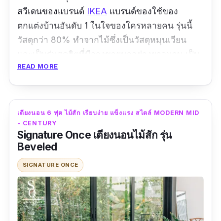
สวีเดนของแบรนด์
IKEA
แบรนด์ของใช้ของ
ตกแต่งบ้านอันดับ 1 ในใจของใครหลายคน รุ่นนี้
วัสดุกว่า 80% ทำจากไม้ซึ่งเป็นวัสดุหมุนเวียน
และเป็นรุ่นสุดฮิตที่มีวางขายมาอย่างยาวนาน เป็น
READ MORE
เตียงนอน 6 ฟุต มีลิ้นชัก มีล้อเลื่อนใต้ลิ้นชักทำให้
การเปิดเข้าออกเป็นเรื่องง่ายดาย หัวเตียงสูงเหมาะ
สำหรับการนั่งพิงเพื่อดูทีวีหรืออ่านหนังสือ ข้าง
เตียงปรับความสูงได้ ใช้ได้กับที่นอนที่มีความหนา
เตียงนอน 6 ฟุต ไม้สัก เรียบง่าย แข็งแรง สไตล์ MODERN MID
- CENTURY
ต่างกัน และพื้นเตียงไม้ระแนง ทำจากระแนงไม้
Signature Once เตียงนอนไม้สัก รุ่น
เบิร์ช 17 ชิ้นที่รองรับน้ำหนักตัวได้ดีและยังเพิ่ม
Beveled
ความยืดหยุ่นให้ที่นอน แข็งแรงทนทาน ให้คุณ
SIGNATURE ONCE
หลับสบายอย่างมั่นใจ
รีวิวจากผู้ใช้จริง
สวยงาม วัสดุดี จัดตกแต่งเข้ากับห้องได้ง่สย