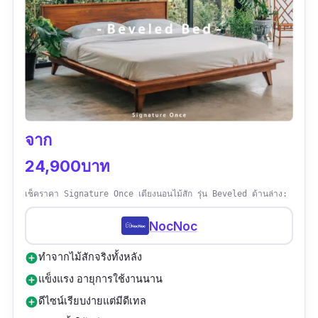
จาก
24,900บาท
เช็คราคา Signature Once เตียงนอนไม้สัก รุ่น Beveled ด้านล่าง:
NocNoc
ทำจากไม้สักจริงทั้งหลัง
add_circle
แข็งแรง อายุการใช้งานนาน
add_circle
ดีไซน์เรียบง่ายแต่มีดีเทล
add_circle