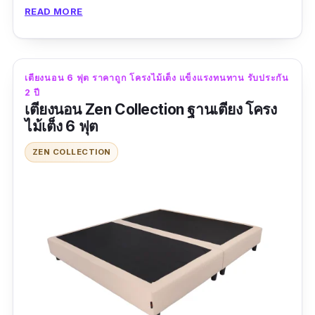
ห้อง ขาเตียงเป็นไม้สี่เหลี่ยมสวย เพิ่มความรู้สึก
READ MORE
อบอุ่นและมินิมอลให้กับห้องนอนเป็นอย่างมาก
ใครที่ชอบตกแต่งห้องแนวสีเอิร์ธโทน สีไม้และสี
ขาวสบายตา น่าจะต้องถูกใจเตียงนอน 6 ฟุตสวย ๆ
เตียงนอน 6 ฟุต ราคาถูก โครงไม้เต็ง แข็งแรงทนทาน รับประกัน
รุ่นนี้อย่างแน่นอน
2 ปี
เตียงนอน Zen Collection ฐานเตียง โครง
รีวิวจากผู้ใช้จริง
ไม้เต็ง 6 ฟุต
ดีมากเลยค่ะ สินค้าครบถ้วน สวยงาม พนักงาน
ZEN COLLECTION
บริการดีมาก มีน้ำยาฆ่าเชื้อให้เรียบร้อยด้วยค่ะ ไว้
จะอุดหนุนใหม่นะคะ