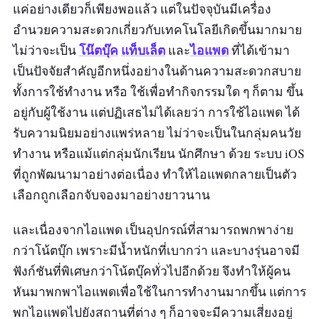
แค่อย่างเดียวก็เพียงพอแล้ว แต่ในปัจจุบันมีเครื่อง
อำนวยความสะดวกเกี่ยวกับเทคโนโลยีเกิดขึ้นมากมาย
โน๊ตบุ๊ค
แท็บเล็ต
ไอแพด
ไม่ว่าจะเป็น
และ
ที่ได้เข้ามา
เป็นปัจจัยสำคัญอีกหนึ่งอย่างในด้านความสะดวกสบาย
ทั้งการใช้ทำงาน หรือ ใช้เพื่อทำกิจกรรมใด ๆ ก็ตาม ขึ้น
อยู่กับผู้ใช้งาน แต่ปฏิเสธไม่ได้เลยว่า การใช้ไอแพด ได้
รับความนิยมอย่างแพร่หลาย ไม่ว่าจะเป็นในกลุ่มคนวัย
ทำงาน หรือแม้แต่กลุ่มนักเรียน นักศึกษา ด้วย ระบบ iOS
ที่ถูกพัฒนามาอย่างต่อเนื่อง ทำให้ไอแพดกลายเป็นตัว
เลือกถูกเลือกจับจองมาอย่างยาวนาน
และเนื่องจากไอแพด เป็นอุปกรณ์ที่สามารถพกพาง่าย
กว่าโน้ตบุ๊ก เพราะมีน้ำหนักที่เบากว่า และบางรุ่นอาจมี
ฟังก์ชันที่พิเศษกว่าโน้ตบุ๊คทั่วไปอีกด้วย จึงทำให้ผู้คน
หันมาพกพาไอแพดเพื่อใช้ในการทำงานมากขึ้น แต่การ
พกไอแพดไปยังสถานที่ต่าง ๆ ก็อาจจะมีความเสี่ยงอยู่