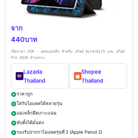
รีวิวจากผู้ใช้จริง:
“
สินค้าสวยดี คุ้มราคา น่ารักมา
กกๆ
”
จาก
440บาท
เช็คราคา ESR - เคสแม่เหล็ก สำหรับ iPad Air4/Air5 และ iPad
Pro 2020 ด้านล่าง:
Lazada
Shopee
Thailand
Thailand
ราคาถูก
add_circle
ใส่กับไอแพดได้หลายรุ่น
add_circle
แม่เหล็กยึดเกาะแน่น
add_circle
พับตั้งได้มั่นคง
add_circle
รองรับปากกาไอแพดรุ่นที่ 2 (Apple Pencil 2)
add_circle