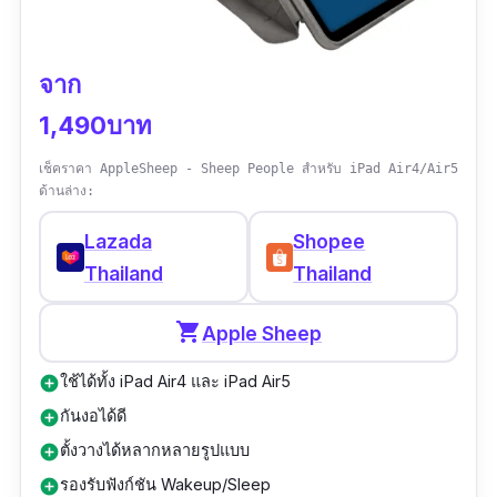
รีวิวจากผู้ใช้จริง:
“
Good good good good
”
จาก
1,490บาท
เช็คราคา AppleSheep - Sheep People สำหรับ iPad Air4/Air5
ด้านล่าง:
Lazada
Shopee
Thailand
Thailand
shopping_cart
Apple Sheep
ใช้ได้ทั้ง iPad Air4 และ iPad Air5
add_circle
กันงอได้ดี
add_circle
ตั้งวางได้หลากหลายรูปแบบ
add_circle
รองรับฟังก์ชัน Wakeup/Sleep
add_circle