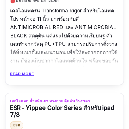
มีสีให้เลือกค่อนข้างน้อย
remove_circle
เคสไอแพดรุ่น Transforma Rigor สำหรับไอแพด
โปร หน้าจอ 11 นิ้ว มาพร้อมกับสี
ANTIMICROBIAL
RED และ
ANTIMICROBIAL
BLACK สุดดุดัน แต่แฝงไปด้วยความเรียบหรู
ตัว
เคสทำจากวัสดุ PU+TPU สามารถปรับการตั้งวาง
ได้ทั้งแนวตั้งและแนวนอน เพื่อให้สะดวกต่อการใช้
งาน มีช่องเก็บปากกาไอแพดด้านใน พร้อมขอบกัน
กระแทก อีกทั้งยังรองรับการชาร์จไร้สายของ
READ MORE
Apple Pencil รองรับ Touch ID สแกนนิ้วมือ ที่
สามารถใช้งานได้อย่างเสถียรไม่มีสะดุด วัสดุด้าน
ในเป็น Micro-Fiber ที่มีคุณสมบัติยับยั้งแบคทีเรีย
เคสไอแพด น้ำหนักเบา ทรงสวย คุ้มค่าเกินราคา
ช่วยให้ผู้ใช้เคสไอแพดสามารถใช้งานได้อย่าง
ESR - Yippee Color Series สำหรับ ipad
ปลอดภัย
7/8
ข้อมูลเฉพาะ
ESR