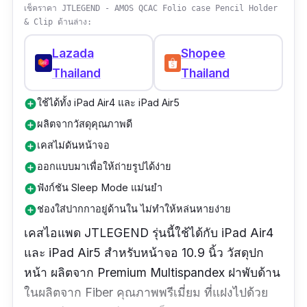
รีวิวจากผู้ใช้จริง:
“
ไม่ผิดหวังเลยเลยค่ะ จับถนัดมือ
เช็คราคา JTLEGEND - AMOS QCAC Folio case Pencil Holder
น้ำหนักกำลังดี ตั้งได้แข็งแรง
”
& Clip ด้านล่าง:
Lazada
Shopee
Thailand
Thailand
ใช้ได้ทั้ง iPad Air4 และ iPad Air5
add_circle
ผลิตจากวัสดุคุณภาพดี
add_circle
เคสไม่ดันหน้าจอ
add_circle
ออกแบบมาเพื่อให้ถ่ายรูปได้ง่าย
add_circle
ฟังก์ชัน Sleep Mode แม่นยำ
add_circle
ช่องใส่ปากกาอยู่ด้านใน ไม่ทำให้หล่นหายง่าย
add_circle
เคสไอแพด
JTLEGEND รุ่นนี้ใช้ได้กับ iPad Air4
และ iPad Air5
สำหรับหน้าจอ 10.9 นิ้ว
วัสดุปก
หน้า ผลิตจาก Premium Multispandex ฝาพับด้าน
ในผลิตจาก Fiber คุณภาพพรีเมี่ยม ที่แฝงไปด้วย