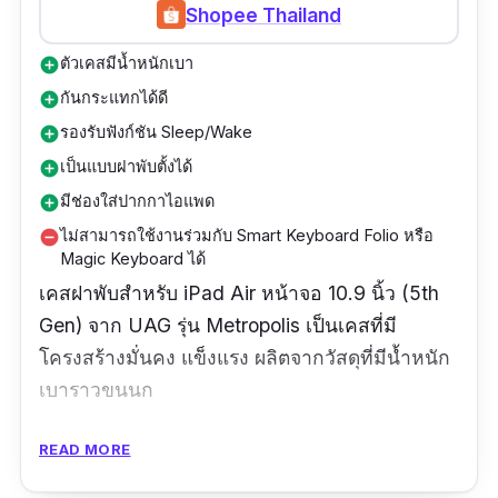
Shopee Thailand
ตัวเคสมีน้ำหนักเบา
add_circle
กันกระแทกได้ดี
add_circle
รองรับฟังก์ชัน Sleep/Wake
add_circle
เป็นแบบฝาพับตั้งได้
add_circle
มีช่องใส่ปากกาไอแพด
add_circle
ไม่สามารถใช้งานร่วมกับ Smart Keyboard Folio หรือ
remove_circle
Magic Keyboard ได้
เคสฝาพับสำหรับ iPad Air หน้าจอ 10.9 นิ้ว (5th
Gen) จาก UAG รุ่น Metropolis
เป็นเคสที่มี
โครงสร้างมั่นคง แข็งแรง ผลิตจากวัสดุที่มีน้ำหนัก
เบาราวขนนก
เคสไอแพด UAG รุ่นนี้ผ่านการทดสอบการกัน
READ MORE
กระแทกตามมาตรฐานทางทหาร MIL STD 810G