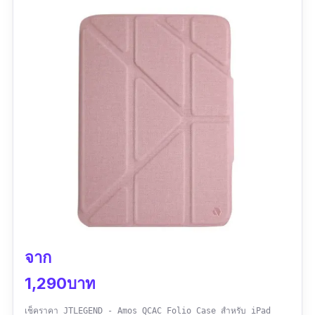
เคส เมื่อสวมใส่เคสแล้ว จะไม่ดันฟิล์มและกระจก
จนเสียรูปทรง นอกจากนี้ เคส Origami รุ่นนี้ยัง
สามารถตั้งได้ทั้งแนวตั้งและแนวนอน มีที่ใส่ปากกา
ช่วยเพิ่มความสะดวกสบายให้แก่คุณ
ข้อมูลเฉพาะ
ความกว้าง:
สำหรับหน้าจอ 9.7, 10.5, 10.2, 10.9
และ 12.9 นิ้ว
รุ่นที่รองรับ:
iPad
gen6/gen7/gen8/gen9, iPad
Air4/Air5
วัสดุ:
TPU, หนัง PU, ซิลิโคน, Microfiber
จาก
1,290บาท
การรับประกัน:
ไม่มีการรับประกัน
เช็คราคา JTLEGEND - Amos QCAC Folio Case สำหรับ iPad