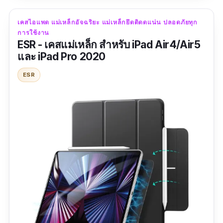
การตั้งได้ 3 รูปแบบ ทั้งแนวตั้ง แนวนอน สำหรับ
การดูหนัง แนวนอนสำหรับการพิมพ์ อีกทั้งยังมีการ
เคสไอแพด แม่เหล็กอัจฉริยะ แม่เหล็กยึดติดดแน่น ปลอดภัยทุก
การใช้งาน
ป้องกัน และชาร์จปากกาได้อย่างสะดวดสบายใน
ESR - เคสแม่เหล็ก สำหรับ iPad Air4/Air5
เวลาเดียวกัน
และ iPad Pro 2020
ตัวเคสมีช่องสำหรับรองรับระบบ Touch ID และ
ESR
ด้วยสีสันที่สดใส แมตช์กับตัวเครื่องได้อย่างลงตัว
ทำให้เหมาะสำหรับสาว ๆ ที่กำลังมองหาเคสไอ
แพดคุณภาพดี
ข้อมูลเฉพาะ
ความกว้าง:
สำหรับหน้าจอ 10.9 นิ้ว
| รุ่นที่รองรับ:
iPad Air4
ปี 2020 และ
iPad Ai
r5 ปี 2022
วัสดุฝาด้านใน:
หนัง PU+PC หุ้มด้วย Micro-Fiber
| การรับประกัน:
ไม่มีการรับประกัน