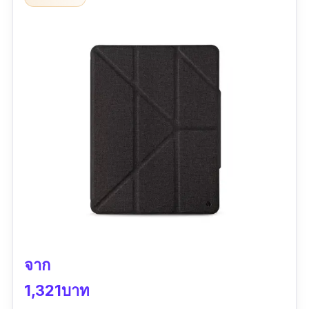
เขียน ซึ่งเป็นแนวนอนต่ำ และโดดเด่นไปอีกขั้นกับ
การออกแบบที่สามารถให้ผู้ใช้งานใส่ปากกาพร้อม
ปลอกปากกาได้ เป็นเคสไอแพดที่ครบจบในที่เดียว
ข้อมูลเฉพาะ
ความกว้าง:
สำหรับหน้าจอ
10.9 นิ้ว
| น้ำหนัก:
380 g
รุ่นที่รองรับ:
iPad Air4
ปี 2020 และ
iPad Ai
r5 ปี
2022
วัสดุปกหน้า:
หนัง PU
| วัสดุปกหลัง:
หนัง PU และ
ซิลิโคนใสด้าน
จาก
การรับประกัน:
ไม่ระบุ
1,321บาท