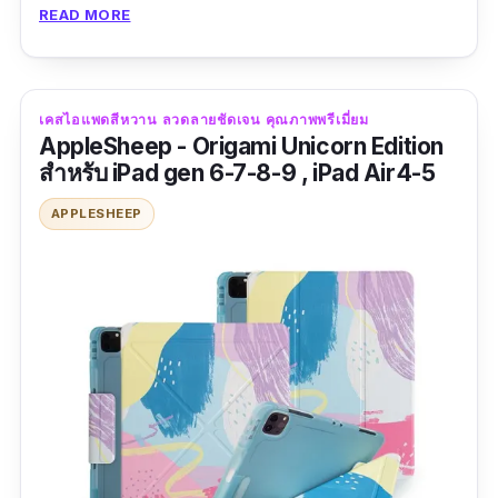
READ MORE
ที่ตั้งวางได้ 1 แบบ สามารถปรับองศาได้ตาม
ต้องการ มีกันกระแทกระดับปานกลาง และมีที่เก็บ
ปากกาในตัว ในส่วนของ Keyboard เป็นแป้นพิมพ์
เคสไอแพดสีหวาน ลวดลายชัดเจน คุณภาพพรีเมี่ยม
สกรีนไทยและอังกฤษ คีย์บอร์ดสามารถถอดแยกกับ
AppleSheep - Origami Unicorn Edition
ตัวเคสได้ ใช้งานง่าย เพียงเชื่อมต่อผ่าน Bluetooth
สำหรับ iPad gen 6-7-8-9 , iPad Air4-5
3.0 ก็สามารถใช้งานได้ทันที โดยคีย์บอร์ดเป็น
APPLESHEEP
ระบบชาร์จไฟผ่าน Port Micro USB และใช้งานได้
อย่างยาวนานเป็นเวลา 1-2 วัน ต่อการชาร์จ 1 ครั้ง
ข้อมูลเฉพาะ
ความกว้าง:
สำหรับหน้าจอ 9.7, 10.2, 10.5, 10.9
และ 11 นิ้ว
รุ่นที่รองรับ:
iPad
gen6/gen7/gen8/gen9, iPad
Air3/Air4/Air5, iPad Pro11