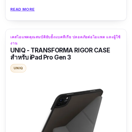
ไม่ให้งอง่าย ผิวสัมผัสตัวเคสเป็นเเบบเรียบด้าน เมื่อ
READ MORE
จับถือจึงให้ความรู้สึกสบายมือ เเละไม่ทำให้ลื่น
หลุดมือง่าย ในขณะใช้งาน ตัวฝาพับ พับได้ถึงด้าน
หลังเคส และพับติดด้วยแม่เหล็ก ทำให้ฝาพับส่วน
เคสไอแพดคุณสมบัติยับยั้งแบคทีเรีย ปลอดภัยต่อไอแพด และผู้ใช้
จอไม่หลุดออกจากกันระหว่างการพกพา บริเวณปุ่ม
งาน
เพิ่มและลดเสียง นอกจากนี้ บริเวณฝาพับยังมีการ
UNIQ - TRANSFORMA RIGOR CASE
ออกแบบตัวล็อกที่เป็นแม่เหล็กมั่นคง ช่วยให้ล็อก
สำหรับ iPad Pro Gen 3
Apple Pencil และรองรับฟังก์ชัน Sleep / Wake
UNIQ
ไปในตัวด้วย โดยฝาพับสามารถล็อกได้แน่นหนา
การพับตั้ง สามารถตั้งใช้งานได้ถึง 4 ระดับ
และมีการเว้นช่องพอร์ตชาร์จที่กว้าง เพื่อใช้สำหรับ
การรองรับการใช้สายชาร์จและสายต่ออุปกรณ์ที่
หลากหลาย
ข้อมูลเฉพาะ