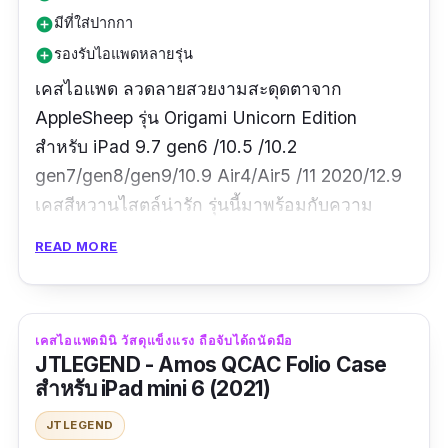
มีที่ใส่ปากกา
add_circle
รองรับไอแพดหลายรุ่น
add_circle
เคสไอแพด ลวดลายสวยงามสะดุดตาจาก
AppleSheep รุ่น
Origami
Unicorn Edition
สำหรับ iPad 9.7 gen6 /10.5 /10.2
gen7/gen8/gen9/10.9 Air4/Air5 /11 2020/12.9
เคสสีหวานไสตล์น่ารัก รุ่นนี้มาพร้อมกับความ
สวยงาม และให้น้ำหนักเบา สามารถพกพาได้อย่าง
READ MORE
สะดวก ตัวเคสทำจากวัสดุคุณภาพพรีเมี่ยม ฝาหลัง
ผลิตจาก TPU และมีซิลิโคลนสีใสด้าน สูตรพิเศษ
จาก AppleSheep ที่ช่วยป้องกันความมันและรอย
เคสไอแพดมินิ วัสดุแข็งแรง ถือจับได้ถนัดมือ
ขีดข่วนได้ดี ฝาหน้าผลิตจากหนัง PU คุณภาพสูง
JTLEGEND - Amos QCAC Folio Case
รองรับฟังก์ชัน Auto Wakeup/Sleep ด้านในเป็น
สำหรับ iPad mini 6 (2021)
Microfiber ย้อมสีตามปกหน้า และกันกระแทกอีก
JTLEGEND
ขั้นด้วยการเพิ่มเทคโนโลยี Air guard ในทุกมุม