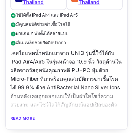
Thailand
Thailand
iPad
Pro 2020 รุ่น11
นิ้ว
ใช้ได้ทั้ง iPad Air4 และ iPad Air5
add_circle
วัสดุฝาปกหลัง:
พลาสติกแข็ง PC, ขอบเป็นยาง
มีคุณสมบัติช่วยฆ่าเชื้อโรคได้
add_circle
TPU
|
วัสดุฝาด้านใน:
บุด้วยผ้าไมโครไฟเบอร์
ฝาแกน Y พับตั้งได้หลายแบบ
add_circle
การรับประกัน:
รับประกัน 2 ปี
มีแม่เหล็กช่วยยึดติดปากกา
add_circle
เคสไอแพดน้ำหนักเบาจาก
UNIQ
รุ่นนี้ใช้ได้กับ
รีวิวจากผู้ใช้จริง:
“
สีสวยมากเลยค่ะ เคสมีคุณภาพ
iPad Air4/Air5 ในรุ่นหน้าจอ 10.9 นิ้ว
วัสดุด้านใน
ดีมากๆ
”
ผลิตจากวัสดุหนังคุณภาพดี PU+PC หุ้มด้วย
Micro-Fiber ที่มาพร้อมคุณสมบัติการฆ่าเชื้อโรค
ได้ 99.9% ด้วย AntiBacteriial Nano Silver Ions
ด้านหลังเคสถูกออกแบบให้เป็นฝาใสโชว์ความ
สวยงาม และโชว์โลโก้สัญลักษณ์แอปเปิลของตัว
เครื่อง
READ MORE
เคส ipad air นี้มาพร้อมกับแนวพับรูป Y ที่รองรับ