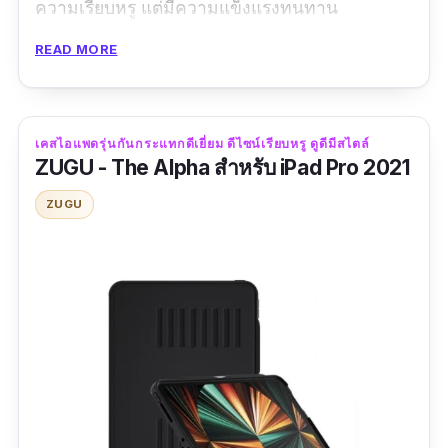
ความเรียบหรู แต่มีความแข็งแรงทนทาน
READ MORE
อีกทั้งยังมีวัสดุที่ทำจากจาก Fiber + TPU ซึ่งช่วย
ปกป้องตัวเครื่องได้เป็นอย่างดี ฝาหลังผลิตจาก
TPU แบบ honey comb (รวงผึ้ง) ที่ช่วยกระจาย
ความร้อนได้เป็นอย่างดี และไม่ดันฟิล์มแน่นอน ไม่
เคสไอแพดรุ่นกันกระแทกดีเยี่ยม ดีไซน์เรียบหรู ดูดีมีสไตล์
ZUGU - The Alpha สำหรับ iPad Pro 2021
ว่าจะใส่บ่อยครั้งแค่ไหนก็ตาม รุ่นนี้มาพร้อมช่อง
เก็บปากกาแบบ Build – In คือจะอยู่ด้านใน เพื่อให้
ZUGU
ถอดและเก็บได้อย่างสะดวก ช่วยไม่ให้หลุดหายง่าย
นอกจากนี้ตัวเคสยังมี Quick Camera Access
Corner ที่ง่ายต่อการถ่ายรูป เพิ่มความสะดวกมาก
ขึ้นโดยที่ไม่ต้องเปิดทั้งฝา และโดดเด่นไปอีกขั้นกับ
ฟังก์ชัน Sleep Mode ที่แม่นยำทั้งในเวลา เปิด- ปิด
ในทุก ๆ ครั้งที่ใช้งาน
ข้อมูลเฉพาะ