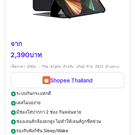
ความกว้าง:
สำหรับหน้าจอ
10.9 นิ้ว
รุ่นที่รองรับ:
iPad Air4
ปี 2020 และ
iPad Ai
r5 ปี
2022
จาก
วัสดุ:
Fiber + TPU
| การรับประกัน:
12 เดือน
2,390บาท
รีวิวจากผู้ใช้จริง:
ไม่มีรีวิว
เช็คราคา ZUGU - The Alpha สำหรับ iPad Pro 2021 ด้านล่าง:
Shopee Thailand
ระบบกันกระแทกดี
add_circle
เคสไม่งอง่าย
add_circle
มีช่องใส่ปากกา 2 ช่อง กันหล่นหาย
add_circle
ช่องเลนส์กล้องยกสูง ไม่ทำให้เลนส์ถูกขีดข่วน
add_circle
รองรับฟังก์ชัน Sleep/Wake
add_circle