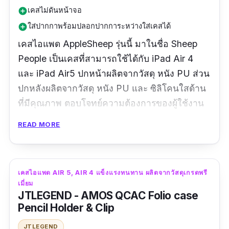
เคสไม่ดันหน้าจอ
add_circle
ใส่ปากกาพร้อมปลอกปากการะหว่างใส่เคสได้
add_circle
เคสไอแพด AppleSheep
รุ่นนี้ มาในชื่อ Sheep
People เป็นเคสที่สามารถใช้ได้กับ iPad Air 4
และ iPad Air5 ปกหน้าผลิตจากวัสดุ หนัง PU ส่วน
ปกหลังผลิตจากวัสดุ หนัง PU และ ซิลิโคนใสด้าน
ที่มีคุณภาพ ตอบโจทย์ความต้องการของผู้ใช้งาน
ไอแพด ที่ประสบปัญหา เคสงอ เพราะรุ่นนี้สามารถ
READ MORE
กันงอ และป้องกันการกระแทกได้อย่างดีเยี่ยม อีก
ทั้งยังมาพร้อมกับการอำนวยความสะดวกให้กับผู้
ใช้งาน รองรับฟังก์ชัน Wakeup/Sleep ไม่ส่งผลเสีย
เคสไอแพด AIR 5, AIR 4 แข็งแรงทนทาน ผลิตจากวัสดุเกรดพรี
ต่อหน้าจอ เพราะไม่ดันฟิล์ม หรือ ดันกระจก และมี
เมี่ยม
ช่องสำหรับ Finger Scan โดยเคสรุ่นนี้เป็นเคสที่
JTLEGEND - AMOS QCAC Folio case
สามารถพับตั้งได้ 4 ระดับ ตั้งหรือนอนเอียงได้
Pencil Holder & Clip
หลากหลายองศา มั่นคงทุกองศา โดยเหมาะกับการ
JTLEGEND