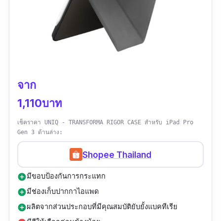
ขนาด:
13.90 x 19.90 x 1.00 cm
ความกว้าง:
สำหรับหน้าจอ 8.3 นิ้ว
รุ่นที่รองรับ:
iPad mini 6 (2021)
จาก
วัสดุฝาพับด้านนอก:
หนัง PU
| วัสดุฝาพับด้านใน:
1,110บาท
ผ้า Micro Fiber
| เคสหลัง:
PC พลาสติกแข็ง
เช็คราคา UNIQ - TRANSFORMA RIGOR CASE สำหรับ iPad Pro
การรับประกัน:
ไม่ระบุ
Gen 3 ด้านล่าง:
รีวิวจากผู้ใช้จริง:
ไม่มีรีวิว
Shopee Thailand
มีขอบป้องกันการกระแทก
add_circle
มีช่องเก็บปากกาไอแพด
add_circle
ผลิตจากส่วนประกอบที่มีคุณสมบัติยับยั้งแบคทีเรีย
add_circle