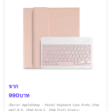
รุ่นที่ 2 ช่วยให้จับคู่และชาร์จได้อย่างรวดเร็ว
ปลอดภัยทั้งแต่ไอแพดและตัวคุณ
ข้อมูลเฉพาะ
ความกว้าง:
สำหรับหน้าจอ 11 และ 12.9 นิ้ว
รุ่นที่รองรับ:
iPad Air 4/5, iPad Pro 11 นิ้ว รุ่น
2020 และ iPad Pro 12.9 นิ้ว รุ่น 2020
วัสดุ:
ฝาเคสเป็นพลาสติกผิวเรียบ
บริเวณฝาด้านใน
มีวัสดุจากแม่เหล็กคุณภาพดี
จาก
การรับประกัน:
ไม่มีการรับประกัน
990บาท
รีวิวจากผู้ใช้จริง:
“แม่เหล็กติดแน่น คุ้มค่ามากก
เช็คราคา AppleSheep - Pastel Keyboard Case สำหรับ iPad
gen7-8-9, iPad Air4-5, iPad Pro11 ด้านล่าง: