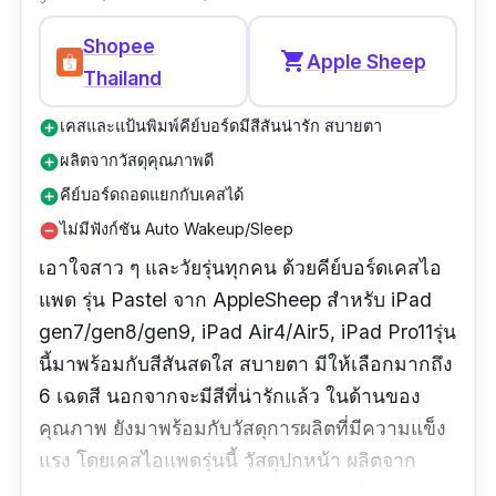
กก”
Shopee
shopping_cart
Apple Sheep
Thailand
เคสและแป้นพิมพ์คีย์บอร์ดมีสีสันน่ารัก สบายตา
add_circle
ผลิตจากวัสดุคุณภาพดี
add_circle
คีย์บอร์ดถอดแยกกับเคสได้
add_circle
ไม่มีฟังก์ชัน Auto Wakeup/Sleep
remove_circle
เอาใจสาว ๆ และวัยรุ่นทุกคน ด้วยคีย์บอร์ดเคสไอ
แพด รุ่น Pastel จาก AppleSheep สำหรับ
iPad
gen7/gen8/gen9, iPad Air4/Air5, iPad Pro11
รุ่น
นี้มาพร้อมกับสีสันสดใส สบายตา มีให้เลือกมากถึง
6 เฉดสี นอกจากจะมีสีที่น่ารักแล้ว ในด้านของ
คุณภาพ ยังมาพร้อมกับวัสดุการผลิตที่มีความแข็ง
แรง โดยเคสไอแพดรุ่นนี้ วัสดุปกหน้า ผลิตจาก
หนัง PU และ วัสดุปกหลัง ผลิตจาก ซิลิโคน เป็นรุ่น