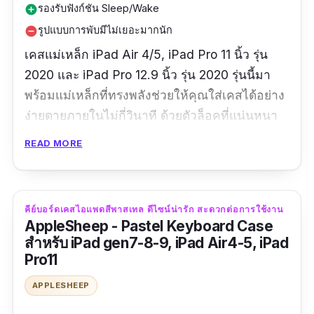
รองรับฟังก์ชัน Sleep/Wake
add_circle
รูปแบบการพับมีไม่เยอะมากนัก
remove_circle
เคสแม่เหล็ก
iPad Air 4/5, iPad Pro 11 นิ้ว รุ่น
2020 และ iPad Pro 12.9 นิ้ว รุ่น 2020
รุ่นนี้มา
พร้อมแม่เหล็กที่ทรงพลังช่วยให้คุณใส่เคสได้อย่าง
ง่ายดายภายในไม่กี่วินาที ด้วยตัวล็อคที่แน่นหนา
ไม่มีหลุด ช่วยให้คุณพกพาไอแพดไปได้ทุกที่ทุก
READ MORE
เวลา
เคส iPad รุ่นนี้ฝาพับด้านหน้าเป็นแบบ
ลายทาง ฝา
หลังเป็นพื้นเรียบ สวยไม่ซ้ำใคร อีกทั้งยังเป็นรูป
คีย์บอร์ดเคสไอแพดสีพาสเทล ดีไซน์น่ารัก สะดวกต่อการใช้งาน
AppleSheep - Pastel Keyboard Case
แบบขาตั้งสามทบ
ที่ทำจากแม่เหล็ก รองรับได้ทั้ง
สำหรับ iPad gen7-8-9, iPad Air4-5, iPad
โหมดการดูและการเขียน
Pro11
ช่วยให้ตั้งวางได้อย่างมั่นคง
รองรับฟังก์ชัน
APPLESHEEP
Sleep/Wake และ
มีฟังก์ชันที่รองรับ Apple Pencil