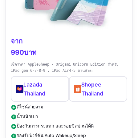
วัสดุ:
ฐานเคสเป็นซิลิโคน
| ปกเคส:
หนัง PU
| ปก
ด้านใน:
Microfiber
การรับประกัน:
รับประกัน
3 เดือน
จาก
รีวิวจากผู้ใช้จริง:
“
เคสสวยมาก ๆ ค่ะ วัสดุดีเลย
990บาท
สัมผัสดีมาก แข็งแรง สีน่ารัก
”
เช็คราคา AppleSheep - Origami Unicorn Edition สำหรับ
iPad gen 6-7-8-9 , iPad Air4-5 ด้านล่าง:
Lazada
Shopee
Thailand
Thailand
ดีไซน์สวยงาม
add_circle
น้ำหนักเบา
add_circle
ป้องกันการกระแทก และรอยขีดข่วนได้ดี
add_circle
รองรับฟังก์ชัน Auto Wakeup/Sleep
add_circle