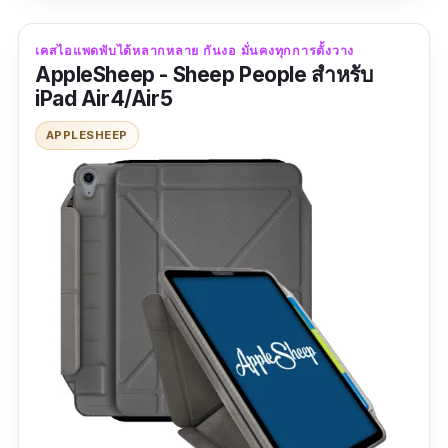
516.6 สามารถรองรับการถูกกระแทกได้ดี ตัวเคสมี
ฝาที่สามารถปรับตั้งได้ และสะดวกสบายไปอีกขั้น
เคสไอแพดพับได้หลากหลาย กันงอ มั่นคงทุกการตั้งวาง
กับการรองรับฟังก์ชัน Sleep/Wake ตัวเคสมีที่ใส่
AppleSheep - Sheep People สำหรับ
iPad Air4/Air5
Apple Pencil ในตัว สามารถชาร์จไร้สายได้ทันที
ขณะเก็บปากกา ในด้านการรับประกันสินค้า มีการ
APPLESHEEP
รับประกันสินค้าสูงสุดเป็นเวลา 1 ปี นับจากวันที่ซื้อ
โดยยึดวันที่ ในใบกำกับภาษีขายหรือใบเสร็จรับเงิน
เท่านั้น
ข้อมูลเฉพาะ
ความกว้าง:
สำหรับหน้าจอ 10.9 นิ้ว
| รุ่นที่รองรับ:
iPad Air 10.9" (5th Gen)
วัสดุ:
ไม่ระบุ
| การรับประกัน:
รับประกันสินค้าสูงสุด
เป็นเวลา 1 ปี นับจากวันที่ซื้อ