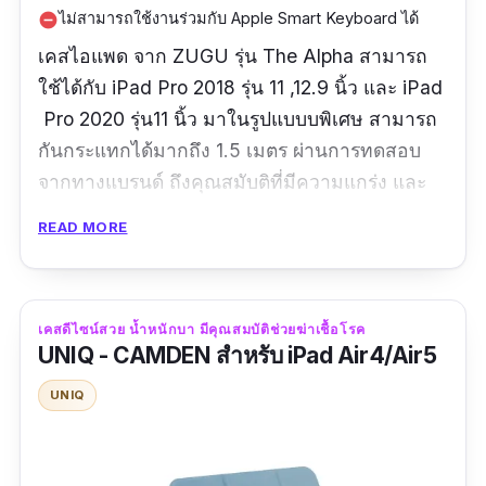
ไม่สามารถใช้งานร่วมกับ Apple Smart Keyboard ได้
remove_circle
เคสไอแพด จาก ZUGU รุ่น The Alpha
สามารถ
ใช้ได้กับ iPad
Pro 2018 รุ่น 11 ,12.9 นิ้ว และ
iPad
Pro 2020 รุ่น11
นิ้ว มาในรูปแบบบพิเศษ สามารถ
กันกระแทกได้มากถึง 1.5 เมตร ผ่านการทดสอบ
จากทางแบรนด์ ถึงคุณสมับติที่มีความแกร่ง และ
แข็งแรงทนทาน
READ MORE
ฝาปกหลังผลิตจากพลาสติกแข็ง PC มีส่วนช่วยใน
การกันงอให้กับตัวเครื่อง
เคสดีไซน์สวย น้ำหนักบา มีคุณสมบัติช่วยฆ่าเชื้อโรค
มีขอบเป็นยาง TPU ช่วยลดแรงตกกระแทกในตัว
UNIQ - CAMDEN สำหรับ iPad Air4/Air5
วัสดุภายนอกในส่วนฝาปกหน้า หุ้มด้วยหนัง
UNIQ
สังเคราะห์คุณภาพสูง น่าใช้งาน ฝาพับด้านในบุ
ด้วยผ้าไมโครไฟเบอร์ ลดการเสียดสีกับหน้าจอ
โครงสร้างด้านในเป็น Fibergl เหนียวแน่น ทนทาน