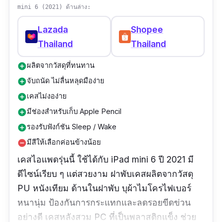
รีวิวจากผู้ใช้จริง:
"ทางร้านจัดส่งไวค่ะ สั่งไปผิด
mini 6 (2021) ด้านล่าง:
ทางร้านประสานงานให้เปลี่ยนได้อย่างรวดเร็ว
Lazada
Shopee
สะดวกมากค่ะ เคสสวย มีคุณภาพมากๆ ตรงปกทุก
Thailand
Thailand
อย่าง แข็งแรงมากค่ะ น่าจะช่วยกันงอได้ดีมากเลย
ค่ะ"
ผลิตจากวัสดุที่ทนทาน
add_circle
จับถนัด ไม่ลื่นหลุดมือง่าย
add_circle
เคสไม่งอง่าย
add_circle
มีช่องสำหรับเก็บ Apple Pencil
add_circle
รองรับฟังก์ชัน Sleep / Wake
add_circle
มีสีให้เลือกค่อนข้างน้อย
remove_circle
เคสไอแพดรุ่นนี้ ใช้ได้กับ iPad mini 6 ปี 2021 มี
ดีไซน์เรียบ ๆ แต่สวยงาม ฝาพับเคสผลิตจากวัสดุ
PU​ หนังเทียม ด้านในฝาพับ บุผ้าไมโครไฟเบอร์
หนานุ่ม ป้องกันการกระแทกและลดรอยขีดข่วน
อย่างดี เคสหลังสวม PC ที่เป็นพลาสติกแข็ง ช่วย