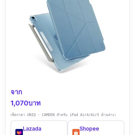
ยากต่อการขาด ส่วนปลายของขาตั้ง มีแถบแม่
เหล็กแรงสูงมาให้ 2 จุด นำไปติดเข้ากับพื้นผิวเหล็ก
ได้ แผ่นหลังของเคส ipad zugu เจาะช่องระบาย
อากาศ ป้องกันความร้อนเกิน รุ่นนี้สามารถพับตั้ง
ได้มากถึง 8 ระดับ มีช่องใส่ปากกา Apple Pencil 2
จุด ทั้งจุดข้างเครื่องที่รองรับการชาร์จไร้สาย และ
ด้านหลัง ช่วยกันปากกาหล่นหายได้อย่างดีเยี่ยม
ช่องเลนส์กล้องยกสูงจากตัวเลนส์ ช่วยป้องกันเลนส์
เสียดสี และตัวเคสรองรับฟังก์ชัน Sleep/Wake เมื่อ
มีการพับเพื่อเปิด และ ปิดหน้าจอ
จาก
ข้อมูลเฉพาะ
1,070บาท
ความกว้าง:
สำหรับหน้าจอ 11 และ 12.9 นิ้ว
เช็คราคา UNIQ - CAMDEN สำหรับ iPad Air4/Air5 ด้านล่าง:
Lazada
Shopee
รุ่นที่รองรับ:
iPad
Pro 2018 รุ่น 11 ,12.9 นิ้ว และ