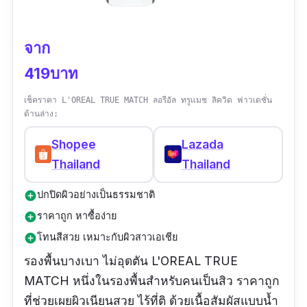
จาก
419บาท
เช็คราคา L'OREAL TRUE MATCH ลอรีอัล ทรูแมช ลิควิด ฟาวเดชั่น
ด้านล่าง:
Shopee
Lazada
Thailand
Thailand
ปกปิดผิวอย่างเป็นธรรมชาติ
add_circle
ราคาถูก หาซื้อง่าย
add_circle
โทนสีสวย เหมาะกับผิวสาวเอเชีย
add_circle
รองพื้นบางเบา ไม่อุดตัน
L'OREAL TRUE
MATCH หนึ่งในรองพื้นสําหรับคนเป็นสิว ราคาถูก
ที่ช่วยเผยผิวเนียนสวย ไร้ที่ติ ด้วยเนื้อสัมผัสแบบน้ำ