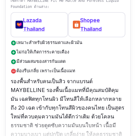
เช็คราคา MAYBELLINE Fit Me Matte And Poreless Liquid
Foundation ด้านล่าง:
Lazada
Shopee
Thailand
Thailand
เหมาะสำหรับผิวธรรมดาและผิวมัน
add_circle
ไม่ก่อให้เกิดการระคายเคือง
add_circle
มีส่วนผสมของสารกันแดด
add_circle
ต้องรีบเกลี่ย เพราะเป็นเนื้อแมท
remove_circle
รองพื้นสําหรับคนเป็นสิว จากแบรนด์
MAYBELLINE รองพื้นเนื้อแมทที่มีคุณสมบัติคุม
มัน เฉดฟิตทุกโทนผิว มีโทนสีให้เลือกหลากหลาย
ถึง 20 เฉด เข้ากับทุกโทนสีผิวของคนไทย เป็นสูตร
ใหม่ที่ควบคุมความมันได้ดีกว่าเดิม ด้วยโคลน
ธรรมชาติ ช่วยดูดซับความมันบนใบหน้า เนื้อมี
ความบางเบา แต่ปกปิด เกลี่ยง่าย ให้ลุคธรรมชาติ