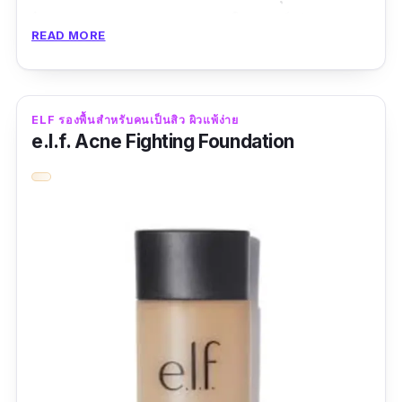
ไม่อุดตันผิว เหมาะสำหรับการใส่แมสก์ มีกันแดด
READ MORE
SPF 22 ปกป้องผิวจากแสงแดด เหมาะสำหรับคนที่
มีสภาพผิวผสม เพราะรองพื้นเนื้อแมทให้สัมผัส
บางเบา ช่วยอำพรางรูขุมขน มอบผิวแมทเนียนใส
ELF รองพื้นสําหรับคนเป็นสิว ผิวแพ้ง่าย
ปกปิดเรียบเนียนเป็นธรรมชาติยาวนานถึง 12
e.l.f. Acne Fighting Foundation
ชั่วโมง
รีวิวจากผู้ใช้จริง:
"
รองพื้นรุ่นนี้มีแบบปั๊มให้ด้วยดีใจมากชอบสุดๆ ค่ะ
โดยใจมาก ราคาไม่แรง ปลื้มมาก เนื้อดี
"