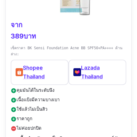
จาก
389บาท
เช็คราคา BK Sensi Foundation Acne BB SPF50+PA++++ ด้าน
ล่าง:
Shopee
Lazada
Thailand
Thailand
คุมมันได้ในระดับนึง
add_circle
เนื้อแป้งมีความบางเบา
add_circle
ใช้แล้วไม่เป็นสิว
add_circle
ราคาถูก
add_circle
ไม่ค่อยปกปิด
remove_circle