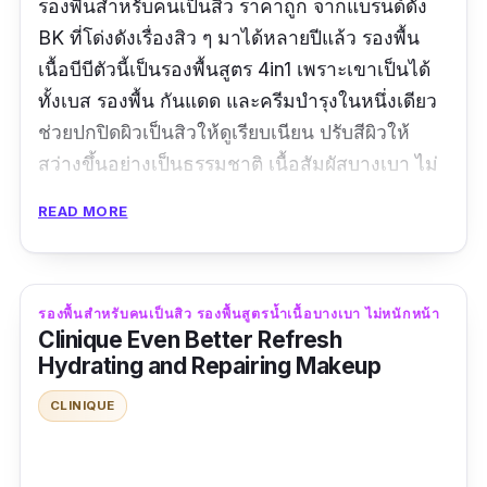
รองพื้นสําหรับคนเป็นสิว ราคาถูก จากแบรนด์ดัง
BK ที่โด่งดังเรื่องสิว ๆ มาได้หลายปีแล้ว รองพื้น
เนื้อบีบีตัวนี้เป็นรองพื้นสูตร 4in1 เพราะเขาเป็นได้
ทั้งเบส รองพื้น กันแดด และครีมบำรุงในหนึ่งเดียว
ช่วยปกปิดผิวเป็นสิวให้ดูเรียบเนียน ปรับสีผิวให้
สว่างขึ้นอย่างเป็นธรรมชาติ เนื้อสัมผัสบางเบา ไม่
อุดตัน ด้วยสูตร Non-Comedogenic แถมยังช่วย
READ MORE
คุมมันได้อย่างดีเยี่ยม นอกจากนี้ยังผสานสารบำรุง
ผิวไว้มากถึง 3 ตัว ไม่ว่าจะเป็นสารสกัดใบบัวบอก
วิตามินอี และ Defensil Plus ที่จะช่วยลดและ
รองพื้นสําหรับคนเป็นสิว รองพื้นสูตรน้ำเนื้อบางเบา ไม่หนักหน้า
ปกป้องผิวจากสิว อันเนื่องมาจากมลภาวะภายนอก
Clinique Even Better Refresh
และความขาดภาวะสมดุลของความชุ่มชื้นในผิว
Hydrating and Repairing Makeup
พร้อมทั้งผสานสารกันแดดที่จะช่วยปกป้องผิวจาก
CLINIQUE
รังสียูวีได้อีกด้วย
รีวิวจากผู้ใช้จริง: