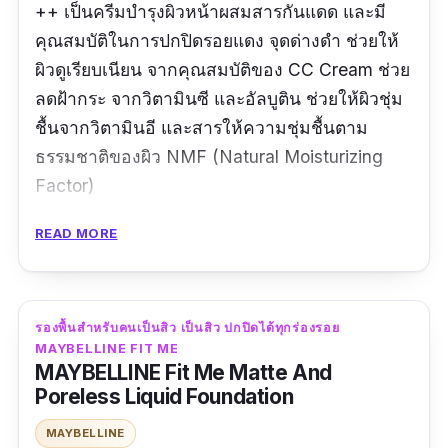
++ เป็นครีมบำรุงผิวหน้าผสมสารกันแดด และมี
คุณสมบัติในการปกปิดรอยแดง จุดด่างดำ ช่วยให้
ผิวดูเรียบเนียน จากคุณสมบัติของ CC Cream ช่วย
ลดฝ้ากระ จากวิตามินซี และอัลบูติน ช่วยให้ผิวชุ่ม
ชื้นจากวิตามินอี และสารให้ความชุ่มชื้นตาม
ธรรมชาติของผิว NMF (Natural Moisturizing
Factor)
รีวิวจากผู้ใช้จริง:
READ MORE
"ลองเอามาทากับมือดูเนียนระดับหนึ่ง ถ้าใคร
ต้องการการปกปิดไม่แนะนำค่ะเพราะว่า cc มัน
รองพื้นสําหรับคนเป็นสิว เป็นสิว ปกปิดได้ทุกร่องรอย
เบาบางอยู่แล้วแต่สำหรับเราไม่มีปัญหาที่ต้องการ
MAYBELLINE FIT ME
MAYBELLINE Fit Me Matte And
การปกปิดมากมาย ยังไม่ได้ลองใช้กับหน้า ถ้าใช้
Poreless Liquid Foundation
แล้วไม่แพ้ซื้อซ้ำแน่นอนค่ะชอบทา cc มันเบาบางดี
กว่ารองพื้น"
MAYBELLINE