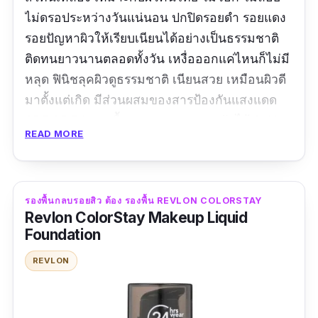
ไม่ดรอประหว่างวันแน่นอน ปกปิดรอยดำ รอยแดง
รอยปัญหาผิวให้เรียบเนียนได้อย่างเป็นธรรมชาติ
ติดทนยาวนานตลอดทั้งวัน เหงื่อออกแค่ไหนก็ไม่มี
หลุด ฟินิชลุคผิวดูธรรมชาติ เนียนสวย เหมือนผิวดี
มาตั้งแต่เกิด มีส่วนผสมของสารป้องกันแสงแดด
SPF 25 PA++ เนื้อแมท สามารถคุมมันได้ 6-12
READ MORE
ชั่วโมง มีส่วนผสมของสารบำรุงจากพืชและวิตามิน
อี ช่วยลดการอักเสบของสิว ช่วยชะลอการเสื่อม
สภาพของผิว ไม่มีสารอันตรายต่อผิว ผิวแพ้ง่ายและ
คนตั้งครรภ์สามารถใช้ได้ ไม่มีแอลกอฮอล์ ไม่มี
รองพื้นกลบรอยสิว ต้อง รองพื้น REVLON COLORSTAY
Revlon ColorStay Makeup Liquid
น้ำหอม ไม่มีพาราเบน ไม่มีน้ำมัน ไม่มีสาร
Foundation
อันตรายต่อผิว ไม่มีอุดตันแน่นอนค่ะ
REVLON
รีวิวจากผู้ใช้จริง:
"ใช้ตัวนี้มา 1 ขวดแล้วค่ะ ติดใจ รู้สึกว่าสีเข้ากับ