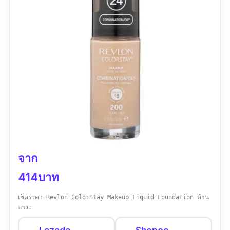
หน้า เนื้อดี ทาแล้วหน้าเนียนไม่อุดตันผิว ซื้อตอน
แฟลชเซลล์ บวกโค้ดส่วนลด คุ้มมาก จัดโปรบ่อยๆ
นะ จะอุดหนุนเรื่อยๆค่ะ"
จาก
414บาท
เช็คราคา Revlon ColorStay Makeup Liquid Foundation ด้าน
ล่าง: