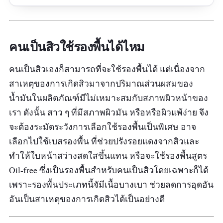
off” มั่นใจกับใบหน้าสวย สมบูรณ์แบบ ไม่หลุด ไม่
ลบเลือน ไม่เป็นคราบ หมดปัญหาการเติมหน้า
ระหว่างวัน ผิวสวยไร้ที่ติอย่างต่อเนื่องสูงสุดถึง 24
คนเป็นสิวใช้รองพื้นได้ไหม
ชั่วโมง ด้วย “Time release Technology”
คนเป็นสิวเองก็สามารถที่จะใช้รองพื้นได้ แต่เนื่องจาก
รีวิวจากผู้ใช้จริง:
สาเหตุของการเกิดสิวมาจากปริมาณส่วนผสมของ
น้ำมันในผลิตภัณฑ์มีไม่เหมาะสมกับสภาพผิวหน้าของ
"
ใช้ดีมากกกกกกกกค่าาาา 1 ในดวงใจจจ
"
เรา ดังนั้น สาว ๆ ที่มีสภาพผิวมัน หรือหรือผิวแพ้ง่าย จึง
จะต้องระมัดระวังการเลือกใช้รองพื้นเป็นพิเศษ อาจ
เลือกไปใช้เบสรองพื้น ที่ช่วยปรังรอยแดงจากสิวและ
ทำให้ใบหน้าสว่างสดใสขึ้นแทน หรือจะใช้รองพื้นสูตร
Oil-free ซึ่งเป็นรองพื้นสำหรับคนเป็นสิวโดยเฉพาะก็ได้
เพราะรองพื้นประเภทนี้จัมีเนื้อบางเบา ช่วยลดการอุดอัน
อันเป็นสาเหตุของการเกิดสิวได้เป็นอย่างดี