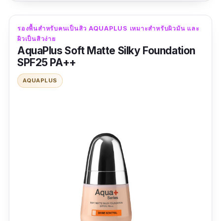
"
ตัวนี้เพื่อนที่เป็นแอร์ฯ แนะนำ บอกว่าเหมาะกับ
รองพื้นสำหรับคนเป็นสิว AQUAPLUS เหมาะสำหรับผิวมัน และ
ช่วงเป็นสิว แต่ต้องการความนวลเนียนนีบนใบหน้า
ผิวเป็นสิวง่าย
AquaPlus Soft Matte Silky Foundation
เลยไปจัดมากค่ะ บีเอแนะนำดีมาก ๆ พาลองไม่
SPF25 PA++
หยุด ทาแล้วให้ฟีลแมทท์ลื่น ๆ ไปบนผิวเลย ฟีล
คล้าย ๆ ลงไพรเมอร์ ช่วงอากาศเย็น แห้ง ไม่ต้อง
AQUAPLUS
ลงแป้งก็รอดค่ะ
"