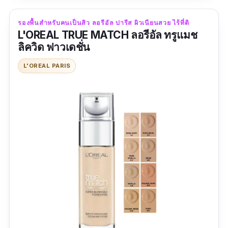
รีวิวจากผู้ใช้จริง:
รองพื้นสําหรับคนเป็นสิว ลอรีอัล ปารีส ผิวเนียนสวย ไร้ที่ติ
"
เป็นรองพื้นที่สามารถใช้ได้ทุกวันเลยค่ะ เพราะ
L'OREAL TRUE MATCH ลอรีอัล ทรูแมช
ลิควิด ฟาวเดชั่น
ทางแบรนด์เค้าเคลมว่ามีสารบำรุงและไม่อุดตัน ลง
บางก็ได้หรืออยากให้ปกปิดก็ได้(แต่ได้ไม่มาก) มี
L'OREAL PARIS
หลุดบ้างเพราะเราหน้ามันมาก ไม่คุมมัน ชอบพอๆ
กับ ITS เลยค่ะ คิดว่าน่าจะซื้อต่อไปเพราะเหมาะ
กับวันเบาๆ
"