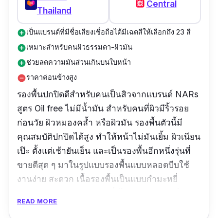
Central
Thailand
เป็นแบรนด์ที่มีชื่อเสียงเชื่อถือได้มีเฉดสีให้เลือกถึง 23 สี
add_circle
เหมาะสำหรับคนผิวธรรมดา-ผิวมัน
add_circle
ช่วยลดความมันส่วนเกินบนใบหน้า
add_circle
ราคาค่อนข้างสูง
remove_circle
รองพื้นปกปิดดีสำหรับคนเป็นสิวจากแบรนด์ NARs
สูตร Oil free ไม่มีน้ำมัน สำหรับคนที่ผิวมีริ้วรอย
ก่อนวัย ผิวหมองคล้ำ หรือผิวมัน รองพื้นตัวนี้มี
คุณสมบัติปกปิดได้สูง ทำให้หน้าไม่มันเยิ้ม ผิวเนียน
เป๊ะ ตั้งแต่เช้ายันเย็น และเป็นรองพื้นอีกหนึ่งรุ่นที่
ขายดีสุด ๆ มาในรูปแบบรองพื้นแบบหลอดบีบใช้
งานง่าย สะดวก เนื้อรองพื้นเป็นแบบกำมะหยี่
สัมผัสบางเบา สบายผิว เกลี่ยได้ง่าย กลืนเข้าไปกับ
READ MORE
ผิว และช่วยปกปิดได้ตั้งแต่ระดับปานกลางจนถึง