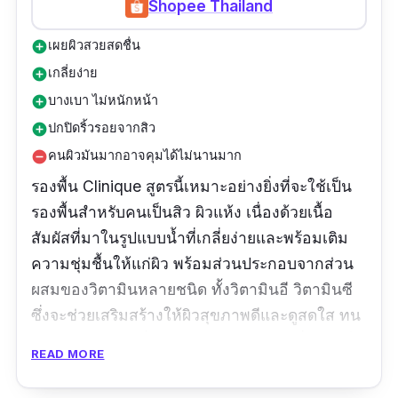
Shopee Thailand
เผยผิวสวยสดชื่น
add_circle
เกลี่ยง่าย
add_circle
บางเบา ไม่หนักหน้า
add_circle
ปกปิดริ้วรอยจากสิว
add_circle
คนผิวมันมากอาจคุมได้ไม่นานมาก
remove_circle
รองพื้น Clinique สูตรนี้เหมาะอย่างยิ่งที่จะใช้เป็น
รองพื้นสําหรับคนเป็นสิว ผิวแห้ง เนื่องด้วยเนื้อ
สัมผัสที่มาในรูปแบบน้ำที่เกลี่ยง่ายและพร้อมเติม
ความชุ่มชื้นให้แก่ผิว พร้อมส่วนป
ระกอบจากส่วน
ผสมของวิตามินหลายชนิด ทั้งวิตามินอี วิตามินซี
ซึ่งจะช่วยเสริมสร้างให้ผิวสุขภาพดีและดูสดใส ทน
ต่อสภาพอากาศที่ร้อนของบ้านเรา แม้เหงื่อไหลก็
READ MORE
ยังติดทนเผยผิวสวยตลอดวัน