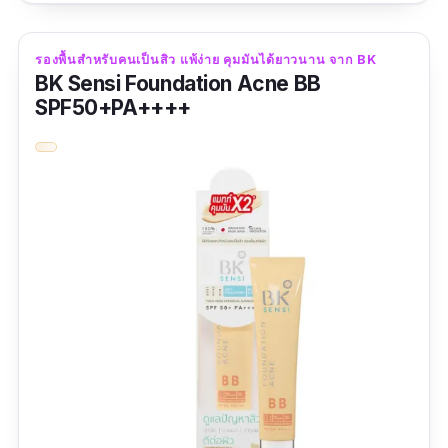
สูงสุด กลบมิดทั้งรอยดำ-รอยแดงจากสิว ติดทน
นาน 16 ชั่วโมง แถมยังเป็นสูตรกันเหงื่อ ทนต่อการ
รองพื้นสำหรับคนเป็นสิว แพ้ง่าย คุมมันได้ยาวนาน จาก BK
ออกซิเดชั่น มอบฟินิชผิวแมทท์ แต่ไม่แห้ง ผิวนวล
BK Sensi Foundation Acne BB
สวย ปกปิดดี ดูเป็นธรรมชาติ ควบคุมความมันได้
SPF50+PA++++
เป็นอย่างดี ไม่ทำให้หน้ามันเยิ้มระหว่างวัน จึง
เหมาะมากสำหรับคนผิวผสม-ผิวมัน
รีวิวจากผู้ใช้จริง:
"
เหมาะกับคนหน้ามันปกปิดริ้วรอยได้ดีระดับหนึ่ง
เลย ไม่หนักหน้ามากเกินไป ชอบค่ะ
"