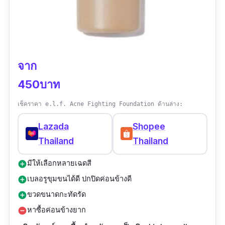
จาก
450บาท
เช็คราคา e.l.f. Acne Fighting Foundation ด้านล่าง:
Lazada
Shopee
Thailand
Thailand
มีให้เลือกหลายเฉดสี
add_circle
เบลอรูขุมขนได้ดี ปกปิดค่อนข้างดี
add_circle
ขวดขนาดกะทัดรัด
add_circle
หาซื้อค่อนข้างยาก
remove_circle