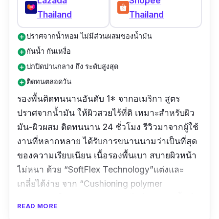
Lazada
Shopee
Thailand
Thailand
ปราศจากน้ำหอม ไม่มีส่วนผสมของน้ำมัน
add_circle
กันน้ำ กันเหงื่อ
add_circle
ปกปิดปานกลาง ถึง ระดับสูงสุด
add_circle
ติดทนตลอดวัน
add_circle
รองพื้นติดทนนานอันดับ 1* จากอเมริกา สูตร
ปราศจากน้ำมัน ให้ผิวสวยไร้ที่ติ เหมาะสำหรับผิว
มัน-ผิวผสม ติดทนนาน 24 ชั่วโมง รีวิวมาจากผู้ใช้
งานที่หลากหลาย ได้รับการขนานนามว่าเป็นที่สุด
ของความเรียบเนียน เนื้อรองพื้นเบา สบายผิวหน้า
ไม่หนา ด้วย “SoftFlex Technology”แต่งและ
เกลี่ยได้ง่าย จาก “Cushioning polymer
Complex” ให้ความรู้สึกเหมือนไม่ได้ทารองพื้น ไม่
READ MORE
หนักใบหน้า ลิขสิทธิ์เฉพาะเทคโนโลยี “Won’t rub