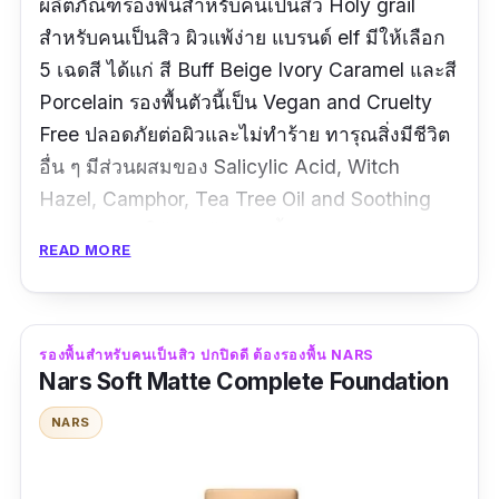
ผลิตภัณฑ์รองพื้นสำหรับคนเป็นสิว Holy grail
สำหรับคนเป็นสิว ผิวแพ้ง่าย แบรนด์ elf มีให้เลือก
5 เฉดสี ได้แก่ สี Buff Beige Ivory Caramel และสี
Porcelain รองพื้นตัวนี้เป็น Vegan and Cruelty
Free ปลอดภัยต่อผิวและไม่ทำร้าย ทารุณสิ่งมีชีวิต
อื่น ๆ มีส่วนผสมของ Salicylic Acid, Witch
Hazel, Camphor, Tea Tree Oil and Soothing
Aloe ช่วยทำให้ผิวหน้าสวยเนี้ยบกริบ แล้วยัง
READ MORE
ป้องกันและรักษาอาการสิวบนใบหน้าไปด้วย จึง
กลายเป็นผลิตภัณฑ์รองพื้นในฝันของหลายคน โดย
เฉพาะสำหรับสาว ๆ ที่มีปัญหาสิว
รองพื้นสำหรับคนเป็นสิว ปกปิดดี ต้องรองพื้น NARS
Nars Soft Matte Complete Foundation
รีวิวจากผู้ใช้จริง:
NARS
"
สีเข้มไปหน่อยแต่ก็ใช้ได้หาแป้งขาวกว่ามาใช้
เอาไว้จะสั่งใหม่, คุณภาพของสินค้าดีมาก
"