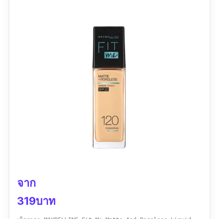
จาก
319บาท