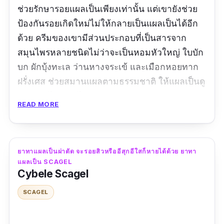
ช่วยรักษารอยแผลเป็นเพียงเท่านั้น แต่เขายังช่วย
ป้องกันรอยเกิดใหม่ไม่ให้กลายเป็นแผลเป็นได้อีก
ด้วย ครีมของเขามีส่วนประกอบที่เป็นสารจาก
สมุนไพรหลายชนิดไม่ว่าจะเป็นหอมหัวใหญ่ ใบบัก
บก ผักบุ้งทะเล ว่านหางจระเข้ และเมือกหอยทาก
ฝรั่งเศส ช่วยสมานแผลตามธรรมชาติ ให้แผลเป็นดู
อ่อนนุ่ม ไม่แห้ง ไม่นูน พร้อมยังช่วยดูแลรอยแผล
READ MORE
เป็นทุกชนิด ทั้งแผลเก่า แผลใหม่ แผลนูน หรือแผล
เป็นขนิดหลุม แถมถ้าใครกำลังมองหายาทาแผล
เป็นคีลอยด์ Ella Scar Cream ตัวนี้ก็ทำได้
ยาทาแผลเป็นผ่าตัด จะรอยสิวหรืออีสุกอีใสก็หายได้ด้วย ยาทา
แผลเป็น SCAGEL
รีวิวจากผู้ใช้จริง:
Cybele Scagel
"เราว่าค่อนข้างถูกใจเลยค่ะ เพิ่งใช้ 2 หลอด เวลา
SCAGEL
ประมาณ 4 เดือน เห็นผลการเปลี่ยนแปลงชัดพอ
สมควรเลย ทั้งรอยแผลจากสิวที่เห็นผลสุดที่แห้ง