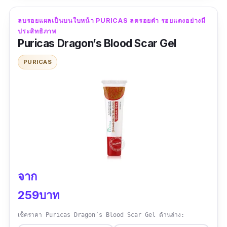
เป็นที่เกิดจากสิวได้อย่างล้ำลึก ด้วยการปรับสมดุล
ลบรอยแผลเป็นบนใบหน้า PURICAS ลดรอยดำ รอยแดงอย่างมี
ของเชื้อแบคทีเรียบนผิว เพิ่มเชื้อแบคทีเรียที่ดี มี ลด
ประสิทธิภาพ
แบคทีเรียตัวร้าย จึงช่วยลดปัญหาสิวได้อย่างเห็น
Puricas Dragon’s Blood Scar Gel
ผล
PURICAS
รีวิวจากผู้ใช้จริง:
"เนื้อครีมเข้มข้น ทาสิวที่กำลังเป็นอยู่ให้ยุบลงได้
สิวอักเสบก็ลดลง รอยแผลเป็นจากสิวก็จางหาย ใช้
เวลารักษาไม่นาน คุณภาพดีมากๆ"
จาก
259บาท
เช็คราคา Puricas Dragon’s Blood Scar Gel ด้านล่าง: