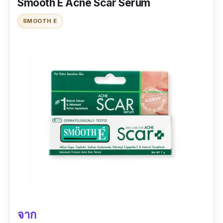
Smooth E Acne Scar Serum
SMOOTH E
จาก