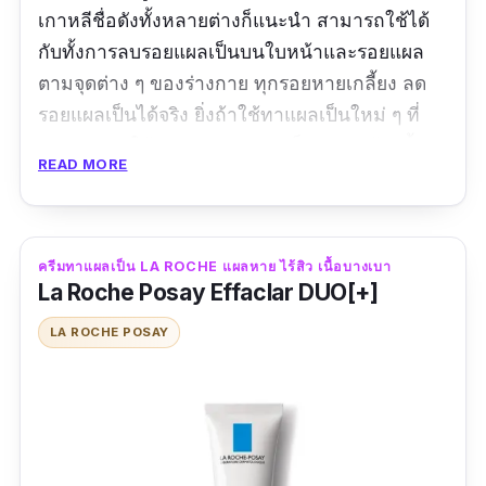
เกาหลีชื่อดังทั้งหลายต่างก็แนะนำ สามารถใช้ได้
กับทั้งการลบรอยแผลเป็นบนใบหน้าและรอยแผล
ตามจุดต่าง ๆ ของร่างกาย ทุกรอยหายเกลี้ยง ลด
รอยแผลเป็นได้จริง ยิ่งถ้าใช้ทาแผลเป็นใหม่ ๆ ที่
เกิดจากสิว ใช้เวลาแค่ 4-5 วัน ก็จางลงแล้ว เนื้อ
READ MORE
เจลทาง่าย ซึมไว ไม่ก่อให้เกิดสิว ไม่เหนียว
เหนอะหนะ สามารถทาตอนเช้าก่อนแต่งหน้าได้
ไม่ทำให้เครื่องสำอางเป็นคราบอย่างแน่นอน
ครีมทาแผลเป็น LA ROCHE แผลหาย ไร้สิว เนื้อบางเบา
La Roche Posay Effaclar DUO[+]
รีวิวจากผู้ใช้จริง:
LA ROCHE POSAY
"ใช้ดีมากๆค่ะ แผลเป็น รอยแดงจางไวมาก ใช้
แค่3-4วัน จางแล้ว ถ้าต้องการให้แผลจางไวตัวนี้
เลยไวกว่าครีมตัวอื่นค่ะ"