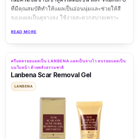
ที่มีคุณสมบัติทำให้แผลเป็นอ่อนนุ่มและช่วยให้สี
ของแผลเป็นดูจางลง ใช้ง่ายสะดวกสบายเพราะ
แห้งเร็ว ไม่เหนียวเหนอะหนะ ไม่มีกลิ่น ทาแล้วแต่ง
READ MORE
หน้าต่อได้ ไม่ต้องรอนาน แถมยาทาแผลเป็นตัวนี้
ยังสามารช่วยรักษาได้กับทุกรอย ไม่ว่าจะเป็นแผล
ไฟไหม้ น้ำร้อนลวก แผลเป็นจากการผ่าตัด แผลนูน
ครีมลดรอยแผลเป็น LANBENA แผลเป็นจางไว ลบรอยแผลเป็น
หรือแผลคีลอยด์ก็ตามที
บนใบหน้า ด้วยพลังธรรมชาติ
Lanbena Scar Removal Gel
รีวิวจากผู้ใช้จริง:
LANBENA
"สินค้าดีๆ แนะนำสำหรับลดรอยแผลเป็น ตามที่
แนะนำให้ใช้แผลใหม่ที่แห้งสนิทแล้ว ช่วยลดรอย
แผลเป็นได้อย่างเห็นผลจริงๆ"