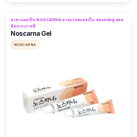
หรือแผลผ่าตัด ช่วยให้แผลเป็นดูนุ่มขึ้น ผิวเรียบ
เนียน ไม่เป็นรอย แถมใครที่ผิวมันแล้วอยากจะใช้
ยาทาแผลเป็น NOSCARNA ยาลบรอยแผลเป็น หลอดชมพู ยอด
ครีมลบรอยแผลเป็นบนใบหน้า Scagel ตัวนี้ก็อบ
ฮิตจากเกาหลี
โจทย์ เพราะเขาเป็นเนื้อเจลใส ซึมง่าย ไม่ทิ้งคราบ
Noscarna Gel
กวนใจคุณอย่างแน่นอน
NOSCARNA
รีวิวจากผู้ใช้จริง:
"รอยดำ รอยแดง จางลงจริง รู้สึกผิวเนียนขึ้น แต่
ทั้งหมดทั้งมวลนี้ต้องใช้เวลาค่อนข้างนานค่ะ ช้า
กว่าตัวแรก ตัวนี้ไม่ตอบโจทย์คนใจร้อนเลยจ้า ถ้า
รอยไม่เยอะ ขยันทา ขยันโบกหน่อย ก็พอใช้ได้ค่ะ
^^ ราคาพอรับได้"