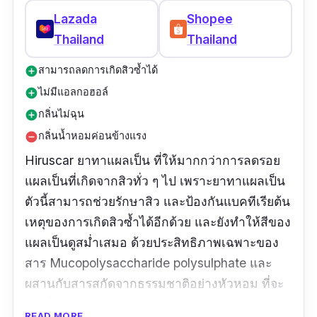
Lazada
Shopee
Thailand
Thailand
สามารถลดการเกิดสิวซ้ำได้
add_circle
ไม่มีแอลกอฮอล์
add_circle
กลิ่นไม่ฉุน
add_circle
กลิ่นน้ำหอมค่อนข้างแรง
remove_circle
Hiruscar ยาทาแผลเป็น ที่ให้มากกว่าการลดรอย
แผลเป็นที่เกิดจากสิวทั่ว ๆ ไป เพราะยาทาแผลเป็น
ตัวนี้สามารถช่วยรักษาสิว และป้องกันแบคทีเรียต้น
เหตุของการเกิดสิวซ้ำได้อีกด้วย และยังทำให้สีของ
แผลเป็นดูสม่ำเสมอ ด้วยประสิทธิภาพเฉพาะของ
สาร Mucopolysaccharide polysulphate และ
ผสานกับสารสกัดจากธรรมชาติอย่างหัวหอม ที่จะ
ช่วยให้รอยหลุมสิว รอยดำ รอยแดง หรือรอยแผล
READ MORE