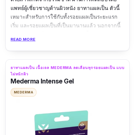
แพทย์ผู้เชี่ยวชาญด้านผิวหนัง ยาทาแผลเป็น ตัวนี้
เหมาะสำหรับการใช้กับทั้งรอยแผลเป็นระยะแรก
เริ่ม และรอยแผลเป็นที่เป็นมานานแล้ว นอกจากนี้
ยังมีคุณสมบัติในการช่วยลดเลือนริ้วรอย รอยดำ
READ MORE
รอยแดง ทำให้แผลเป็นนุ่มขึ้นและดูจางลง ช่วย
ซ่อมแซมผิว สร้างคอลลาเจน และยังช่วยลดการ
อักเสบของแผลเป็นชนิดเริ่มแรกอีกด้วย
ยาทาแผลเป็น เนื้อเจล MEDERMA ลดเลือนทุกรอยแผลเป็น แบบ
ไม่หนักผิว
รีวิวจากผู้ใช้จริง:
Mederma Intense Gel
"ผลิตภัณฑ์ดีมีคุณภาพ เนื้อครีมเข้มข้นบีบออกจาก
MEDERMA
หลอด แล้วนำมาวอร์มที่นิ้วมือก่อน จากนั้นทาวนๆ
ลงบนรอยดำ ผิวบริเวณที่ทาชุ่มชื่นขึ้นค่ะ ส่วนเรื่อง
ลดรอยต้องรอดูผลระยะยาวต่อไป"