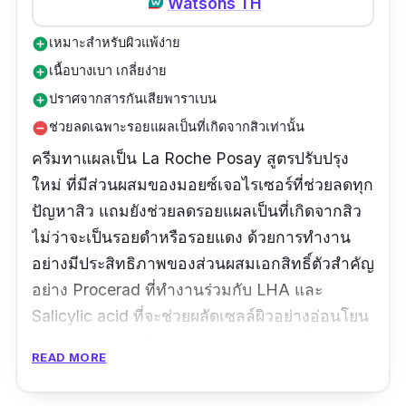
Watsons TH
เหมาะสำหรับผิวแพ้ง่าย
add_circle
เนื้อบางเบา เกลี่ยง่าย
add_circle
ปราศจากสารกันเสียพาราเบน
add_circle
ช่วยลดเฉพาะรอยแผลเป็นที่เกิดจากสิวเท่านั้น
remove_circle
ครีมทาแผลเป็น La Roche Posay สูตรปรับปรุง
ใหม่ ที่มีส่วนผสมของมอยซ์เจอไรเซอร์ที่ช่วยลดทุก
ปัญหาสิว แถมยังช่วยลดรอยแผลเป็นที่เกิดจากสิว
ไม่ว่าจะเป็นรอยดำหรือรอยแดง ด้วยการทำงาน
อย่างมีประสิทธิภาพของส่วนผสมเอกสิทธิ์ตัวสำคัญ
อย่าง Procerad ที่ทำงานร่วมกับ LHA และ
Salicylic acid ที่จะช่วยผลัดเซลล์ผิวอย่างอ่อนโยน
ลดรอยดำอย่างเห็นผล มี Niacinamide ที่จะช่วย
READ MORE
เติมเต็มความชุ่มชื้น ให้รอยแผลเป็นอ่อนนุ่ม ไม่
แห้งลอก นอกจากนี้ยังช่วยลดต้นตอของรอยแผล