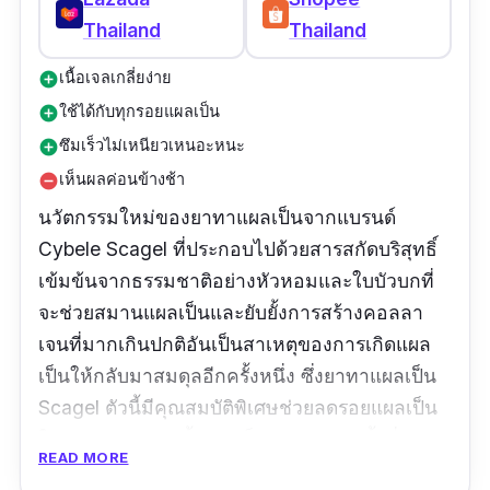
Thailand
Thailand
เนื้อเจลเกลี่ยง่าย
add_circle
ใช้ได้กับทุกรอยแผลเป็น
add_circle
ซึมเร็วไม่เหนียวเหนอะหนะ
add_circle
เห็นผลค่อนข้างช้า
remove_circle
นวัตกรรมใหม่ของยาทาแผลเป็นจากแบรนด์
Cybele Scagel ที่ประกอบไปด้วยสารสกัดบริสุทธิ์
เข้มข้นจากธรรมชาติอย่างหัวหอมและใบบัวบกที่
จะช่วยสมานแผลเป็นและยับยั้งการสร้างคอลลา
เจนที่มากเกินปกติอันเป็นสาเหตุของการเกิดแผล
เป็นให้กลับมาสมดุลอีกครั้งหนึ่ง ซึ่งยาทาแผลเป็น
Scagel ตัวนี้มีคุณสมบัติพิเศษช่วยลดรอยแผลเป็น
ในลักษณะต่าง ๆ ทั้งแผลเป็นนูน รอยดำ ทั้งที่เกิด
READ MORE
จากสิวและสาเหตุอื่น ๆ แผลไฟไหม้น้ำร้อนลวก