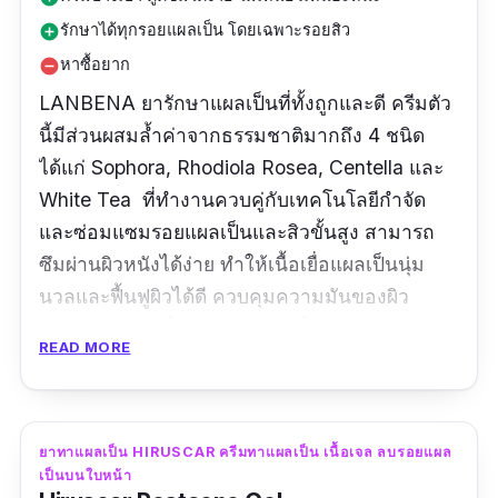
รักษาได้ทุกรอยแผลเป็น โดยเฉพาะรอยสิว
add_circle
หาซื้อยาก
remove_circle
LANBENA ยารักษาแผลเป็นที่ทั้งถูกและดี ครีมตัว
นี้มีส่วนผสมล้ำค่าจากธรรมชาติมากถึง 4 ชนิด
ได้แก่ Sophora, Rhodiola Rosea, Centella และ
White Tea ที่ทำงานควบคู่กับเทคโนโลยีกำจัด
และซ่อมแซมรอยแผลเป็นและสิวขั้นสูง สามารถ
ซึมผ่านผิวหนังได้ง่าย ทำให้เนื้อเยื่อแผลเป็นนุ่ม
นวลและฟื้นฟูผิวได้ดี ควบคุมความมันของผิว
ป้องกันการเกิดผื่นแดงและบวมที่เกิดจากแสงแดด
READ MORE
ยาทาแก้แผลเป็นตัวนี้มีฤทธิ์ต้านการอักเสบ และ
สามารถกำจัดเชื้อแบคทีเรียสาเหตุของสิว ทำให้ผิว
เนียนเรียบนุ่ม ที่สำคัญ สามารถใช้กับแผลเป็นได้
ยาทาแผลเป็น HIRUSCAR ครีมทาแผลเป็น เนื้อเจล ลบรอยแผล
ตั้งแต่แผลหลุมสิว แผลเป็นจากสิว แผลเป็นจาก
เป็นบนใบหน้า
แมลงกัด แผลผ่าตัด ไปจนถึงรอยแตกลายงาเลยที