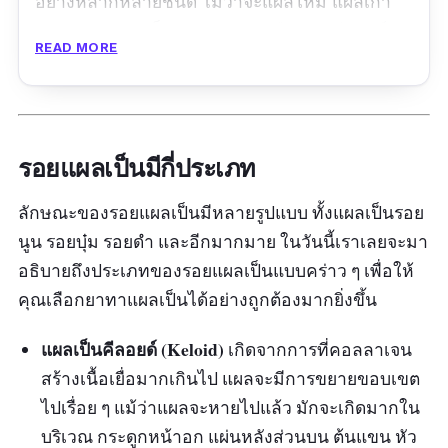
อย่างหลากหลายชนิด ไม่ว่าจะแผลใหม่ แผลเก่า
แผลผ่าตัด แผลเป็นนูน แผลลึก หรือ แผลคีลอยด์
READ MORE
แถมเขายังโด่งดังในเรื่องการรักษารอยแผลเป็นบน
ใบหน้าที่เกิดจากสิวอีกด้วย เพราะใช้แล้วเห็นผล
จริง แผลเป็นดูจางลงภายในเวลาแค่ 2-4 สัปดาห์
เท่านั้น
รอยแผลเป็นมีกี่ประเภท
รีวิวจากผู้ใช้จริง:
ลักษณะของรอยแผลเป็นมีหลายรูปแบบ ทั้งแผลเป็นรอย
นูน รอยบุ๋ม รอยดำ และอีกมากมาย ในวันนี้เราเลยจะมา
"รอยสิวจางค่อนข้างไว ยิ่งรอยสิวใหม่จะจางไว
อธิบายถึงประเภทของรอยแผลเป็นแบบคร่าว ๆ เพื่อให้
มาก ถ้าใช้สม่ำเสมอ เป็นหลอดที่นับครั้งไม่ถ้วน
คุณเลือกยาทาแผลเป็นได้อย่างถูกต้องมากยิ่งขึ้น
แล้วจ้า"
แผลเป็นคีลอยด์ (Keloid)
เกิดจากการที่คอลลาเจน
สร้างเนื้อเยื่อมากเกินไป แผลจะมีการขยายขอบเขต
ไปเรื่อย ๆ แม้ว่าแผลจะหายไปแล้ว มักจะเกิดมากใน
บริเวณ กระดูกหน้าอก แผ่นหลังส่วนบน ต้นแขน หัว