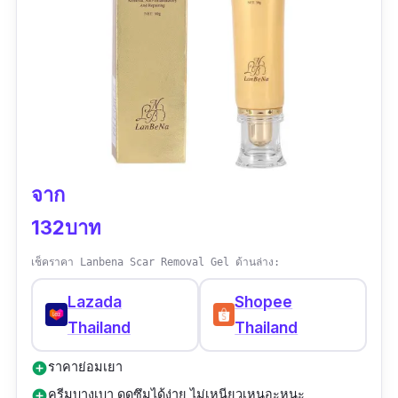
จาก
132บาท
เช็คราคา Lanbena Scar Removal Gel ด้านล่าง:
Lazada
Shopee
Thailand
Thailand
ราคาย่อมเยา
add_circle
ครีมบางเบา ดูดซึมได้ง่าย ไม่เหนียวเหนอะหนะ
add_circle