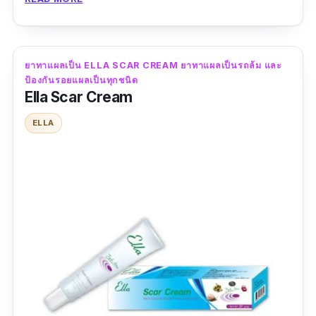
เป็นนูน ๆ จากสิวอ่อนนุ่มและจางลงอย่างเห็นได้ชัด
เป็นยาทาแผลเป็นที่อ่อนโยน ปราศจากแอลกอฮอล์
กลิ่นไม่ฉุน ทำให้เป็นมิตรกับผิวหน้าและผิวกาย ที่
ยาทาแผลเป็น ELLA SCAR CREAM ยาทาแผลเป็นรถล้ม และ
สำคัญช่วยให้รอยดำรอยแดงจากสิวดูดีขึ้นภายใน
ป้องกันรอยแผลเป็นทุกชนิด
4 สัปดาห์
Ella Scar Cream
รีวิวจากผู้ใช้จริง:
ELLA
"Hiruscar Postacne ใช้ดีมากค่ะ รอยสิวจางหาย
เร็วดีค่ะ #รีวิวฮีรูสการ์ #Hiruscar"