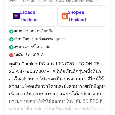
เช็คราคา LENOVO LEGION T5-26IAB7-90SV007PTA ด้านล่าง:
Lazada
Shopee
Thailand
Thailand
สเปคแรง เล่นเกมไหลลื่น
add_circle
เทียบกับคู่แข่งแล้วยังราคาถูกกว่า
add_circle
อัพเกรดง่ายขึ้นกว่าเดิม
add_circle
ไม่มีพอร์ท USB-C
remove_circle
พูดถึง Gaming PC แล้ว LENOVO LEGION T5-
26IAB7-90SV007PTA ก็ถือเป็นอีกรุ่นหนึ่งที่น่า
สนใจอย่างมาก ไม่ว่าจะเป็นการออกแบบดีไซน์ให้
สวยงามโดดเด่นกว่าใครและยังสามารถขจัดปัญหา
เรื่องการอัพเกรดราคราคาแพง ๆ ได้อีกด้วย ส่วน
การประมวลผลก็ทำได้ออกมาในระดับ 60 FPS ที่
เล่นเกมได้ค่อนข้างไหลลื่นเลยทีเดียว ขณะที่ราคา