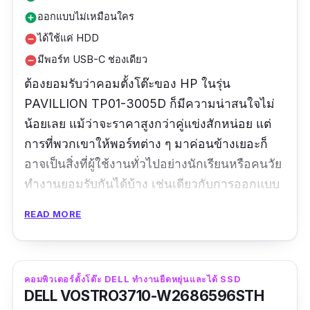
ออกแบบไม่เหมือนใคร
add_circle
ได้ใช้แค่ HDD
remove_circle
มีพอร์ท USB-C ช่องเดียว
remove_circle
ต้องยอมรับว่าคอมตั้งโต๊ะของ HP ในรุ่น
PAVILLION TP01-3005D ก็มีความน่าสนใจไม่
น้อยเลย แม้ว่าจะราคาสูงกว่าคู่แข่งสักหน่อย แต่
การที่พวกเขาให้พอร์ทต่าง ๆ มาค่อนข้างเยอะก็
อาจเป็นสิ่งที่ผู้ใช้งานทั่วไปอย่างนักเรียนหรือคนวัย
ทำงานยอมรับกันได้บ้าง เช่นเดียวกับการออกแบบ
ดีไซน์ที่สร้างความแตกต่างได้ดี หรือการทำงานที่
READ MORE
ค่อนข้างเสถียรก็น่าจะเป็นจุดเด่นของสาวกที่ใช้
งานแบรนด์นี้มาตลอดนั่นเอง
คอมพิวเตอร์ตั้งโต๊ะ DELL ทำงานยืดหยุ่นและได้ SSD
DELL VOSTRO3710-W2686596STH