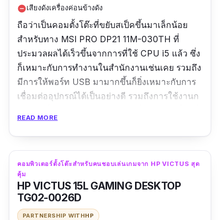
เสียงดังเครื่องค่อนข้างดัง
remove_circle
ถือว่าเป็นคอมตั้งโต๊ะที่ขยับสเป็คขึ้นมาเล็กน้อย
สำหรับทาง MSI PRO DP21 11M-030TH ที่
ประมวลผลได้เร็วขึ้นจากการที่ใช้ CPU i5 แล้ว ซึ่ง
ก็เหมาะกับการทำงานในสำนักงานเช่นเคย รวมถึง
มีการให้พอร์ท USB มามากขึ้นก็ยิ่งเหมาะกับการ
เชื่อมต่ออุปกรณ์ได้เป็นอย่างดี รวมถึงการใช้งานก
ราฟฟิคที่อยู่ในตัว แม้จะมีข้อเสียเรื่องเสียงเครื่องที่
READ MORE
ดังกว่าคู่แข่งและราคาที่อาจขยับไปเป็นตัวแรงได้
มากกว่านี้ก็ตาม
คอมพิวเตอร์ตั้งโต๊ะสำหรับคนชอบเล่นเกมจาก HP VICTUS สุด
คุ้ม
HP VICTUS 15L GAMING DESKTOP
TG02-0026D
PARTNERSHIP WITH
HP