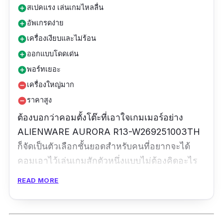
สเปคแรง เล่นเกมไหลลื่น
add_circle
อัพเกรดง่าย
add_circle
เครื่องเงียบและไม่ร้อน
add_circle
ออกแบบโดดเด่น
add_circle
พอร์ทเยอะ
add_circle
เครื่องใหญ่มาก
remove_circle
ราคาสูง
remove_circle
ต้องบอกว่าคอมตั้งโต๊ะที่เอาใจเกมเมอร์อย่าง
ALIENWARE AURORA R13-W269251003TH
ก็จัดเป็นตัวเลือกชั้นยอดสำหรับคนที่อยากจะได้
คอมเอาไว้เล่นเกมสักตัวหนึ่งแบบไม่ต้องคิดอะไร
แล้ว ไม่ว่าการออกแบบที่ทำออกอย่างโดดเด่นและ
READ MORE
การเล่นเกม 4K ได้ทั้งวันแบบไม่มีปัญหา แม้ราคา
อาจจะสูงสักหน่อย แต่เมื่อเทียบกับสเปคแล้ว คอม
รุ่นใหม่ตัวนี้น่าจะสามารถรองรับเกมในอนาคตได้