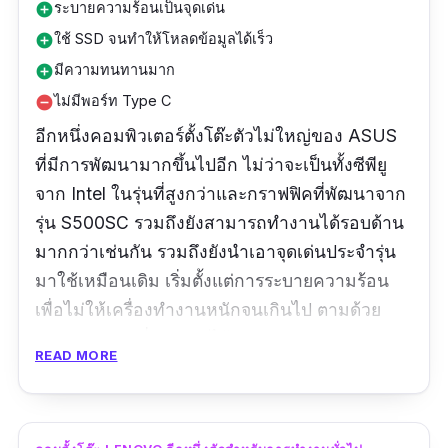
ระบายความร้อนเป็นจุดเด่น
add_circle
ใช้ SSD จนทำให้โหลดข้อมูลได้เร็ว
add_circle
มีความทนทานมาก
add_circle
ไม่มีพอร์ท Type C
remove_circle
อีกหนึ่งคอมพิวเตอร์ตั้งโต๊ะตัวไม่ใหญ่ของ ASUS
ที่มีการพัฒนามากขึ้นไปอีก ไม่ว่าจะเป็นทั้งซีพียู
จาก Intel ในรุ่นที่สูงกว่าและกราฟฟิคที่พัฒนาจาก
รุ่น S500SC รวมถึงยังสามารถทำงานได้รอบด้าน
มากกว่าเช่นกัน รวมถึงยังนำเอาจุดเด่นประจำรุ่น
มาใช้เหมือนเดิม เริ่มตั้งแต่การระบายความร้อน
เพื่อไม่ให้เครื่องทำงานหนักจนเกินไป ตามด้วย
ความทนทานที่พวกเขาได้รับรองจากการทหาร
READ MORE
สหรัฐ เช่นเดียวกับความปลอดภัยของข้อมูลที่คง
เป็นตัวเลือกที่ดีไม่น้อยเลย