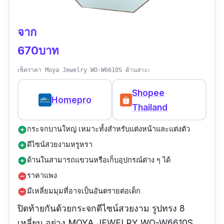
จาก
670บาท
เช็คราคา Moya Jewelry WO-W6610S ด้านล่าง:
Shopee
Homepro
Thailand
กระจกบานใหญ่ เหมาะทั้งสำหรับแต่งหน้าและแต่งตัว
add_circle
ดีไซน์สวยงามหรูหรา
add_circle
ด้านในสามารถแขวนหรือเก็บอุปกรณ์ต่าง ๆ ได้
add_circle
ราคาแพง
remove_circle
มีเหลี่ยมมุมที่อาจเป็นอันตรายต่อเด็ก
remove_circle
ปิดท้ายกันด้วยกระจกดีไซน์สวยงาม รูปทรง 8
เหลี่ยม อย่าง MOYA JEWELRY WO-W6610S