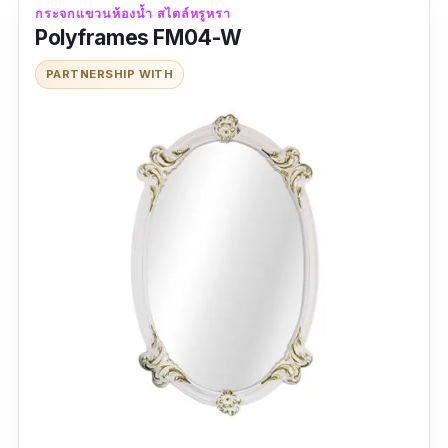
สมาชิกในครอบครัวมีส่วนสูงที่ไม่เท่ากัน ก็ปรับได้
กระจกแขวนห้องน้ำ สไตล์หรูหรา
Polyframes FM04-W
สบาย ๆ สามารถส่องกระจกได้ง่าย ๆ ทุกคน
PARTNERSHIP WITH