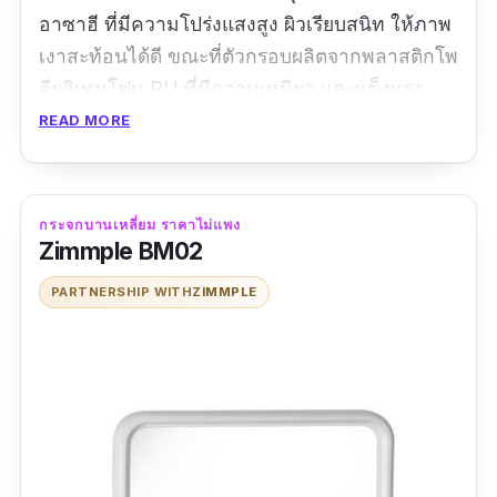
อาซาฮี ที่มีความโปร่งแสงสูง ผิวเรียบสนิท ให้ภาพ
เงาสะท้อนได้ดี ขณะที่ตัวกรอบผลิตจากพลาสติกโพ
ลียูลิเทนโฟม PU ที่มีความเหนียว และแข็งแรง
ทนทาน ดังนั้นจึงมั่นใจได้เลยว่าจะมีอายุการใช้
READ MORE
งานที่ยาวนานอย่างแน่นอน สำหรับใครที่ชื่นชอบ
สไตล์หรูหราอยู่แล้ว เลือกกระจกบานนี้ไปไว้ใน
ห้องน้ำรับรองถูกใจอย่างแน่นอน
กระจกบานเหลี่ยม ราคาไม่แพง
Zimmple BM02
PARTNERSHIP WITH
ZIMMPLE