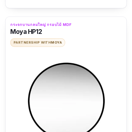
เรียบสนิท ให้ภาพเงาสะท้อนได้ดี และไม่มีสาร
ปรอทปนเปื้อนอีกด้วย เรียกได้ว่าปลอดภัยกับทุก
คนในครอบครัวอย่างแน่นอน นอกจากนี้ตัวกรอบ
กระจกบานกลมใหญ่ กรอบไม้ MDF
กระจกยังผลิตจากพลาสติก PS ที่มีน้ำหนักเบา แข็ง
Moya HP12
แรง ไม่เป็นรอยง่าย สามารถทนต่อแรงกระแทกได้
PARTNERSHIP WITH
MOYA
ดี