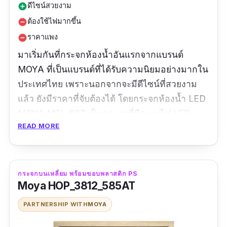
ดีไซน์สวยงาม
add_circle
ต้องใช้ไฟมากขึ้น
remove_circle
ราคาแพง
remove_circle
มาเริ่มกันที่กระจกห้องน้ำอันแรกจากแบรนด์
MOYA ที่เป็นแบรนด์ที่ได้รับความนิยมอย่างมากใน
ประเทศไทย เพราะนอกจากจะมีดีไซน์ที่สวยงาม
แล้ว ยังมีราคาที่จับต้องได้ โดยกระจกห้องน้ำ LED
MOYA MSL-807 เป็นกระจกที่มีระบบไฟ LED
READ MORE
พร้อมระบบสัมผัส โดยเหมาะอย่างยิ่งสำหรับผู้ที่
ชอบการแต่งหน้า เพราะ ไฟ LED นี้จะช่วยให้ความ
สว่างที่เหมือนจริง ไม่หลอกตา นอกจากนี้ยัง
ควบคุมการทำงานด้วยระบบสัมผัสที่หน้ากระจก จึง
กระจกบนเหลี่ยม พร้อมขอบพลาสติก PS
Moya HOP_3812_585AT
สามารถใช้งานได้ง่าย สะดวก และรวดเร็ว
PARTNERSHIP WITH
MOYA