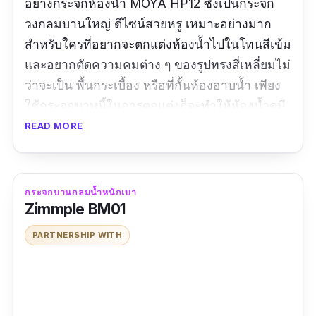
อย่างกระจกห้องน้ำ MOYA HP12 ซึ่งเป็นกระจก
วงกลมบานใหญ่ ดีไซน์สวยหรู เหมาะอย่างมาก
สำหรับใครที่อยากจะตกแต่งห้องน้ำไปในโทนสีเข้ม
และอยากตัดความคมต่าง ๆ ของรูปทรงสี่เหลี่ยมไม่
ว่าจะเป็น พื้นกระเบื้อง หรือที่กั้นห้องอาบน้ำ เพียง
ใช้กระจกบานนี้ในการตกแต่งก็จะทำให้ห้องน้ำดูมี
ความโค้งมนมากขึ้นในทันที โดยตัวกระจก ผลิต
READ MORE
จาก Silver mirror ที่มีผิวเรียบสนิท และให้ภาพเงา
สะท้อนได้ดี ส่วนตัวกรอบผลิตจากไม้ MDF ที่ให้
ความเนียนเรียบทั่วทั้งแผ่นเช่นเดียวกัน
กระจกบานกลมน้ำหนักเบา
Zimmple BM01
PARTNERSHIP WITH