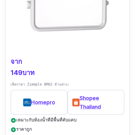
จาก
149บาท
เช็คราคา Zimmple BM02 ด้านล่าง:
Shopee
Homepro
Thailand
เหมาะกับห้องน้ำที่มีพื้นที่คับแคบ
add_circle
ราคาถูก
add_circle