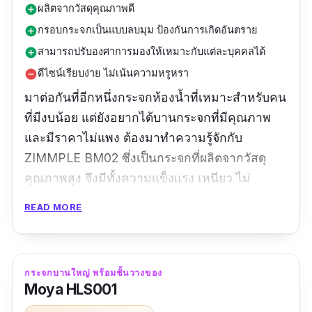
ผลิตจากวัสดุคุณภาพดี
add_circle
กรอบกระจกเป็นแบบลบมุม ป้องกันการเกิดอันตราย
add_circle
สามารถปรับองศาการมองให้เหมาะกับแต่ละบุคคลได้
add_circle
ดีไซน์เรียบง่าย ไม่เน้นความหรูหรา
remove_circle
มาต่อกันที่อีกหนึ่งกระจกห้องน้ำที่เหมาะสำหรับคน
ที่มีงบน้อย แต่ยังอยากได้บานกระจกที่มีคุณภาพ
และมีราคาไม่แพง ต้องมาทำความรู้จักกับ
ZIMMPLE BM02 ซึ่งเป็นกระจกที่ผลิตจากวัสดุ
คุณภาพสูง จึงมีทั้งความแข็งแรง เหนียว ไม่
แตกหักง่าย และทนทานต่อการกัดกร่อน ดังนั้น
READ MORE
ครอบครัวไหนที่มีสมาชิกในครอบครัวหลายคน
และต้องผลัดกันใช้กระจกบ่อย ๆ จนกลัวว่ากระจก
จะเสื่อมง่าย ก็ไม่ต้องกังวลอีกต่อไป นอกจากนี้ตัว
กระจกบานใหญ่ พร้อมชั้นวางของ
กรอบกระจกยังมีการลบมุมให้มีลักษณะโค้งมัน
Moya HLS001
ทำให้ปลอดภัยต่อการใช้งาน และไม่เป็นอันตราย