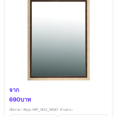
จาก
690บาท
เช็คราคา Moya HOP_3812_585AT ด้านล่าง: