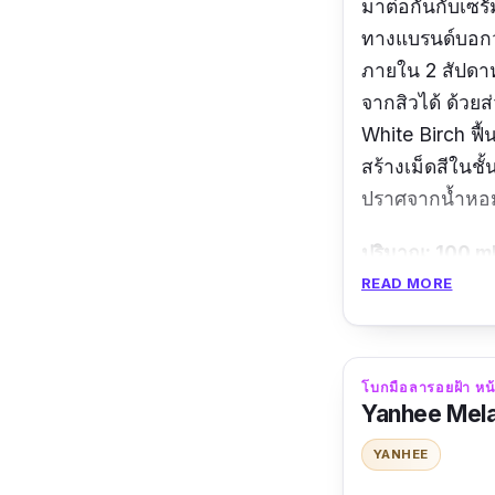
มาต่อกันกับเซรั
ทางแบรนด์บอกว
ภายใน 2 สัปดาห
จากสิวได้ ด้ว
White Birch ฟื
สร้างเม็ดสีในชั
ปราศจากน้ำหอ
ปริมาณ: 100 m
READ MORE
รีวิว :
ใช้มา 3 ขว
โบกมือลารอยฝ้า หน
Yanhee Mel
YANHEE