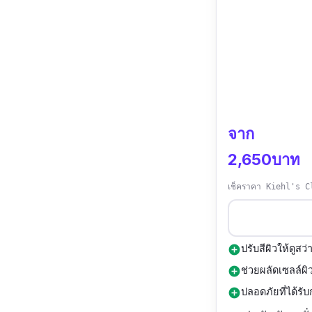
จาก
2,650บาท
เช็คราคา Kiehl's C
ปรับสีผิวให้ดูส
add_circle
ช่วยผลัดเซลล์ผิ
add_circle
ปลอดภัยที่ได้ร
add_circle