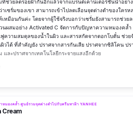
่มที่ช่วยลดรอยฝ้ากันอีกแล้วจากแบรนด์เคาน์เตอร์ชั้นนำอย่าง
่าเซรั่มของเขา สามารถเข้าไปลดเลือนจุดด่างดำของใครห
์เหมือนกันค่ะ โดยจากผู้ใช้จริงบอกว่าเซรั่มยังสามารถช่ว
ยส่วนผสมอย่าง Activated C จัดการกับปัญหาความหมองคล้ำ
้นฟูความสมดุลของน้ำในผิว และสารสกัดจากดอกโบตั๋น ช่วย
้นผิวได้ ที่สำคัญยัง ปราศจากสารกันเสีย ปราศจากซิลิโคน ป
ม และปราศจากเทคโนโลยีกระจายแสงอีกด้วย
l
ดแล้วตาม trinity ผิวหน้ากระจ่่งใสขึ้นมาจริงๆค่ะ
้าหมองคล้ำ ศูนย์รวมจุดด่างดำไปกับครีมทาฝ้า YANHEE
a Cream