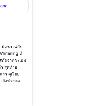
land
าคามิตรภาพกับ
hitening ที่
ารสกัดจากชะเอม
ำ สุดท้าย
เรา ดูเรียบ
ละยังช่วยลด