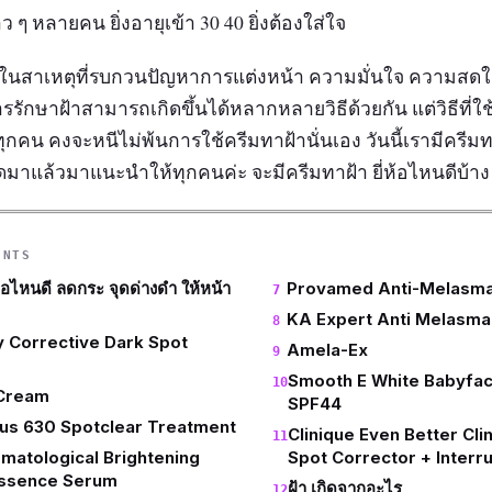
าว ๆ หลายคน ยิ่งอายุเข้า 30 40 ยิ่งต้องใส่ใจ
หนึ่งในสาเหตุที่รบกวนปัญหาการแต่งหน้า ความมั่นใจ ความส
ารรักษาฝ้าสามารถเกิดขึ้นได้หลากหลายวิธีด้วยกัน แต่วิธีที่ใช
ุกคน คงจะหนีไม่พ้นการใช้ครีมทาฝ้านั่นเอง วันนี้เรามีครีมทาฝ
คัดมาแล้วมาแนะนำให้ทุกคนค่ะ จะมีครีมทาฝ้า ยี่ห้อไหนดีบ้
ENTS
ห้อไหนดี ลดกระ จุดด่างดำ ให้หน้า
Provamed Anti-Melasma
KA Expert Anti Melasm
ly Corrective Dark Spot
Amela-Ex
Smooth E White Babyfac
Cream
SPF44
us 630 Spotclear Treatment
Clinique Even Better Clin
matological Brightening
Spot Corrector + Interr
Essence Serum
ฝ้า เกิดจากอะไร