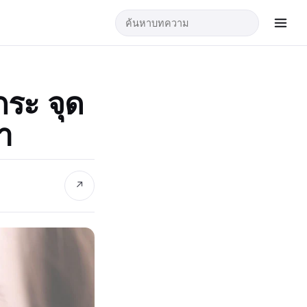
กระ จุด
ำ
↗