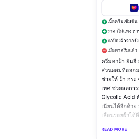
เนื้อครีมเข้มข้น
add_circle
ราคาไม่แพง หาซื
add_circle
ปกป้องผิวจากรั
add_circle
เมื่อทาครีมแล้
remove_circle
ครีมทาฝ้า ยันฮี
ส่วนผสมที่ออกม
ช่วยให้ ฝ้า กร
เทศ ช่วยลดการอ
Glycolic Acid ต
เนียนได้อีกด้ว
เลือนรอยฝ้าได้ด
READ MORE
ปริมาณ: 20 ml