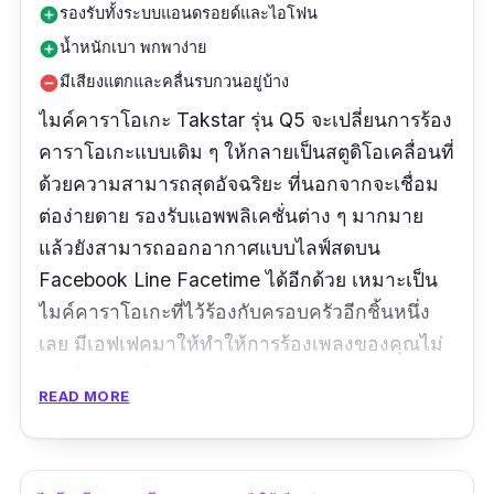
รองรับทั้งระบบแอนดรอยด์และไอโฟน
add_circle
น้ำหนักเบา พกพาง่าย
add_circle
มีเสียงแตกและคลื่นรบกวนอยู่บ้าง
remove_circle
ไมค์คาราโอเกะ Takstar รุ่น Q5 จะเปลี่ยนการร้อง
คาราโอเกะแบบเดิม ๆ ให้กลายเป็นสตูดิโอเคลื่อนที่
ด้วยความสามารถสุดอัจฉริยะ ที่นอกจากจะเชื่อม
ต่อง่ายดาย รองรับแอพพลิเคชั่นต่าง ๆ มากมาย
แล้วยังสามารถออกอากาศแบบไลฟ์สดบน
Facebook Line Facetime ได้อีกด้วย เหมาะเป็น
ไมค์คาราโอเกะที่ไว้ร้องกับครอบครัวอีกชิ้นหนึ่ง
เลย มีเอฟเฟคมาให้ทำให้การร้องเพลงของคุณไม่
น่าเบื่ออีกต่อไป
READ MORE
รีวิวจากผู้ซื้อ
คุณภาพสมราคา​ สะดวกพกพา​ ใช้งานก็ง่าย โดย