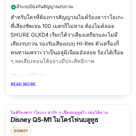
มีระบบป้องกันสัญญาณรบกวน
add_circle
สำหรับใครที่ต้องการสัญญาณไมค์ร้องคาราโอเกะ
ที่เสียงชัดเจน 100 เมตรก็ไม่หาย ต้องไมค์ลอย
SHURE GLXD4 เรียกได้ว่าเสียงเสถียรและไม่มี
เสียงรบกวน รองรับเสียงแบบ Hi-Res ตัวเครื่องก็
ทนทานเพราะว่าเป็นอลูมิเนียมอัลลอย ร้องได้เรื่อย
ๆ ลดเสียงหอนได้อย่างมีประสิทธิภาพ
รีวิวจากผู้ใช้จริง
READ MORE
จัดส่งได้รวดเร็วตามมาตรฐาน แพ็คแกจมา
เรียบร้อย ไม่มีรอยบุบ กันกระแทกอย่างดี ของ
ภายในใหม่ตรงปก ใช้งานง่าย คุณภาพเสียงดีเยี่ยม
ไมค์ร้องคาราโอเกะ น่ารัก ๆ เชื่อมบลูทูธไว เล่นได้นาน
ถ้าปรับเสียงไมค์ไว้เหมาะสมไมค์จะเสียงดีไม่มี
Disney QS-M1 ไมโครโฟนบลูทูธ
หอน
DISNEY