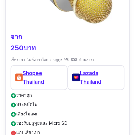
จาก
250บาท
เช็คราคา ไมค์คาราโอเกะ บลูทูธ WS-858 ด้านล่าง:
Shopee
Lazada
Thailand
Thailand
ราคาถูก
add_circle
ประหยัดไฟ
add_circle
เสียงไม่แตก
add_circle
รองรับบลูทูธและ Micro SD
add_circle
แอบเสียงเบา
remove_circle