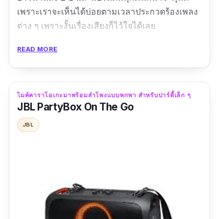
เพราะเราจะเห็นได้บ่อยตามเวลาประกวดร้องเพลง
ต่าง ๆ เพราะงั้นเรื่องเสียงก็ไว้ใจได้เลย
รีวิวจากผู้ซื้อ
READ MORE
ดีครับเยี่ยมครับ
ไมค์คาราโอเกะมาพร้อมลำโพงแบบพกพา สำหรับปาร์ตี้เล็ก ๆ
JBL PartyBox On The Go
JBL