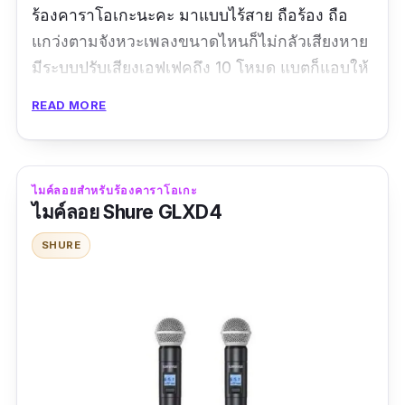
ร้องคาราโอเกะนะคะ มาแบบไร้สาย ถือร้อง ถือ
แกว่งตามจังหวะเพลงขนาดไหนก็ไม่กลัวเสียงหาย
มีระบบปรับเสียงเอฟเฟคถึง 10 โหมด แบตก็แอบให้
เยอะเล็กน้อยประมาณ 3 ชั่วโมง น้ำหนักยังเบาโดน
READ MORE
ใจ เพียง 254 กรัมเท่านั้น
รีวิวจากผู้ใช้จริง
ไมค์ลอยสำหรับร้องคาราโอเกะ
ใช้เวลาจัดส่งเร็วกว่าที่แจ้งไว้ (10วัน) สินค้าน้ำ
ไมค์ลอย Shure GLXD4
หนักเบา สีสวย เสียงเพราะ เชื่อมบลูทูธได้ไม่มี
SHURE
ปัญหา แอบเสียดายเสียงตอนเปลี่ยนโหมดไมค์เป็น
ภาษาจีน