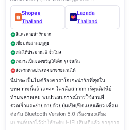
Shopee
Lazada
Thailand
Thailand
สีและลายน่ารักมาก
add_circle
เชื่อมต่อผ่านบลูทูธ
add_circle
เล่นได้ประมาณ 8 ชั่วโมง
add_circle
เหมาะเป็นของขวัญให้เด็ก ๆ เช่นกัน
add_circle
ส่งจากต่างประเทศ อาจรอนานได้
remove_circle
นี่น่าจะเป็นไมค์ร้องคาราโอเกะน่ารักที่สุดใน
บทความนี้แล้วล่ะค่ะ ใครคือสาวกการ์ตูนดิสนีย์
ห้ามพลาดเลย พบประสบการณ์การใช้งานที่
รวดเร็วและง่ายดายด้วยปุ่มเปิด/ปิดแบบเดียว เชื่อม
ต่อกับ Bluetooth Version 5.0 เรื่องของเสียง
แบรนด์บอกไว้ว่าให้ระดับ HiFi เสียงดีแล้ว อายุการ