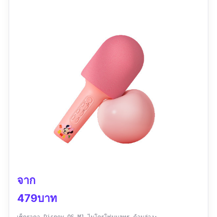
จาก
479บาท
เช็คราคา Disney QS-M1 ไมโครโฟนบลูทูธ ด้านล่าง: