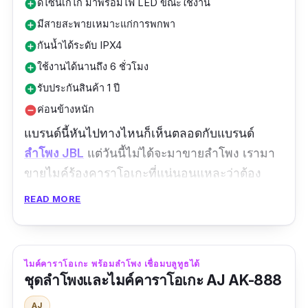
ดีไซน์เก๋ไก๋ มาพร้อมไฟ LED ขณะใช้งาน
add_circle
มีสายสะพายเหมาะแก่การพกพา
add_circle
กันน้ำได้ระดับ IPX4
add_circle
ใช้งานได้นานถึง 6 ชั่วโมง
add_circle
รับประกันสินค้า 1 ปี
add_circle
ค่อนข้างหนัก
remove_circle
แบรนด์นี้หันไปทางไหนก็เห็นตลอดกับแบรนด์
ลำโพง JBL
แต่วันนี้ไม่ได้จะมาขายลำโพง เรามา
ขายไมค์ร้องคาราโอเกะที่แน่นอนแหละว่าต้อง
เสียงดีแน่นอน เพราะเขาคือ JBL เรื่องเสียงไมค์
READ MORE
หรือเสียงเสียงลำโพงก็ดีไปหมด จะเอาไปวางใกล้
น้ำก็ไม่กลัว เพราะว่าสามารถกันได้ถึงระดับ IPX4
ไมโครโฟนคาราโอเกะก็มาในแบบ Wireless หรือ
ไมค์คาราโอเกะ พร้อมลำโพง เชื่อมบลูทูธได้
ไร้สาย ให้มามากถึง 2 ชิ้น ถือร้องแบบไมค์ลอยก็
ชุดลำโพงและไมค์คาราโอเกะ AJ AK-888
สะดวกขึ้นมาก มีไฟเอฟเฟคให้ จะขนไปตั้งที่ไหน
AJ