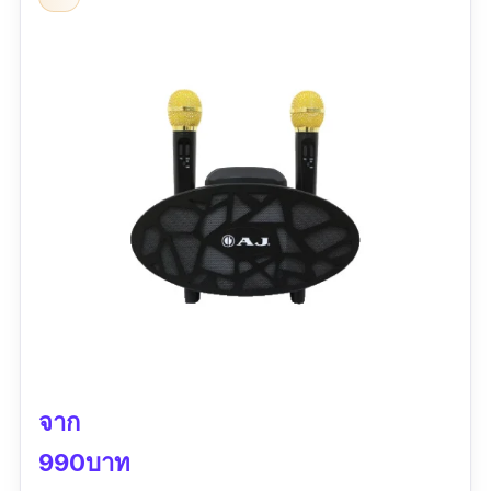
หรือร้องคาราโอเกะที่ใด ก็ยกแล้วไปได้เลย ที่
สำคัญยังรองรับการสตรียมผ่านบลูทูธด้วย
รีวิวจากผู้ซื้อ
ดีงามมมม ถูกใจลำโพงมากกกก ได้มาตอนลด
ราคา เสียงดี วัสดุดี เลิฟๆ
จาก
990บาท