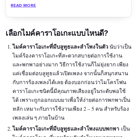
ใช้งานของแบตต่อการชาร์จเต็ม 1 ครั้งยังสามารถ
READ MORE
อยู่ได้นานประมาณ 8 ชั่วโมง ร้องเพลงได้ยาว ๆ ไป
เลย หรือถ้าบ้านไหนมีลูกที่ชอบในเสียงเพลง แวว
มาว่านี่ล่ะซุปตาร์นักร้องในอนาคต อาจจะเอาไมค์
เลือกไมค์คาราโอเกะแบบไหนดี?
ไร้สาย ร้องเพลงได้ของดิสนีย์ไปเป็นของขวัญพิเศษ
ให้น้อง ๆ ได้นะคะ
ไมค์คาราโอเกะที่มีบลูทูธและลำโพงในตัว
นับว่าเป็น
ไมค์ร้องคาราโอเกะที่สะดวกสบายต่อการใช้งาน
รีวิวจากผู้ซื้อ
และพกพาอย่างมาก วิธีการใช้งานก็ไม่ยุ่งยาก เพียง
แค่เชื่อมต่อบลูทูธแล้วเปิดเพลง จากนั้นก็สนุกสนาน
สินค้าดีมีคุณภาพ​ของแบรนด์​ ดิสนี่ย์ จัดส่ง​จาก​
กับการร้องเพลงได้เลย ต้องบอกก่อนว่าไมโครโฟน
ตปท.​ใช้เวลานานหน่อย แพ็คสินค้าเรียบร้อย สินค้า
คาราโอเกะชนิดนี้มีคุณภาพเสียงอยู่ในระดับพอใช้
ถูกต้องสมบูรณ์ คุณภาพ เหมาะกับราคา โดยรวม
ได้ เพราะถูกออกแบบมาเพื่อให้ง่ายต่อการพกพาเป็น
แล้วถือว่าอยู่ในระดับจัดว่า​ดี
หลัก เหมาะกับการใช้งานเพียง 2 – 5 คน สำหรับร้อง
เพลงเล่น ๆ ภายในบ้าน
ไมค์คาราโอเกะที่มีบลูทูธและลำโพงแบบพกพา
เป็น