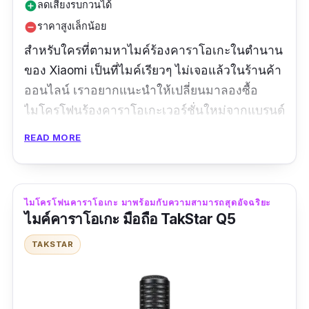
ลดเสียงรบกวนได้
add_circle
ราคาสูงเล็กน้อย
remove_circle
สำหรับใครที่ตามหาไมค์ร้องคาราโอเกะในตำนาน
ของ Xiaomi เป็นที่ไมค์เรียวๆ ไม่เจอแล้วในร้านค้า
ออนไลน์ เราอยากแนะนำให้เปลี่ยนมาลองซื้อ
ไมโครโฟนร้องคาราโอเกะเวอร์ชั่นใหม่จากแบรนด์
เดิม นั่นก็คือ Xiaomi Mi Mijia K Karaoke
READ MORE
Wireless Microphone Bluetooth ที่เชื่อมต่อง่าย
แบบไร้สายผ่านบลูทูฑ ตัดเสียงรบกวนได้ดี เสียง
ร้องก็ชัด รองรับคนมีเพื่อนร้องอย่างโหมด Duet
ไมโครโฟนคาราโอเกะ มาพร้อมกับความสามารถสุดอัจฉริยะ
ก็มี แต่ตรงหัวไมค์อาจจะใหญ่หน่อย ๆ เรื่องของแบ
ไมค์คาราโอเกะ มือถือ TakStar Q5
ตก็เคลมว่าอยู่ได้ 7 ชั่วโมงไปเลย
TAKSTAR
รีวิวจากผู้ซื้อ
เห็นคนใช้ไลฟ์ใน tiktok มีลำโพงในตัว เสียงดี