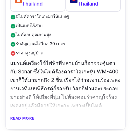
Thailand
Thailand
มีไมค์คาราโอเกะมาให้แบบคู่
add_circle
เป็นแบบไร้สาย
add_circle
ไมค์ลอยคุณภาพสูง
add_circle
รับสัญญาณได้ไกล 30 เมตร
add_circle
ราคาสูงอยู่บ้าง
remove_circle
แบรนด์เครื่องใช้ไฟฟ้าที่หลายบ้านก็อาจจะคุ้นตา
กับ Sonar ซึ่งในไมค์ร้องคาราโอเกะรุ่น WM-400
เขาก็ให้มามากถึง 2 ชิ้น เรียกได้ว่าจะงานร้องเพลง
งานเวทีแบบพิธีกรคู่ก็รองรับ วัสดุก็ทำและประกอบ
มาอย่างดี ให้เสียงที่นุ่ม ไม่ต้องคอยรำคาญใจร้อง
เพลงอยู่แล้วมีสายให้เกะกะ เพราะเป็นไมค์
คาราโอเกะแบบไร้สาย แถมรับสัญญาณได้ไกล
READ MORE
มาก ๆ ถึง 30 เมตร เสียงไม่ขาดตอนหรือ
ตะกุกตะกักแน่นอน