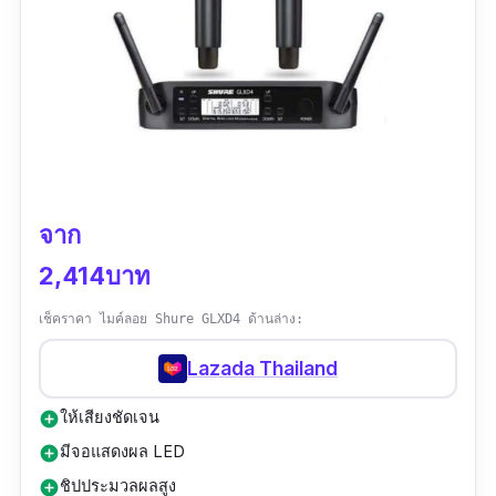
จาก
2,414บาท
เช็คราคา ไมค์ลอย Shure GLXD4 ด้านล่าง:
Lazada Thailand
ให้เสียงชัดเจน
add_circle
มีจอแสดงผล LED
add_circle
ชิปประมวลผลสูง
add_circle