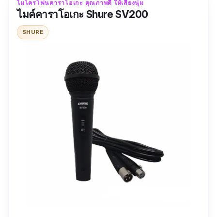
ไมโครโฟนคาราโอเกะ คุณภาพดี ให้เสียงนุ่ม
รวมชอบมากค่ะ
ไมค์คาราโอเกะ Shure SV200
SHURE