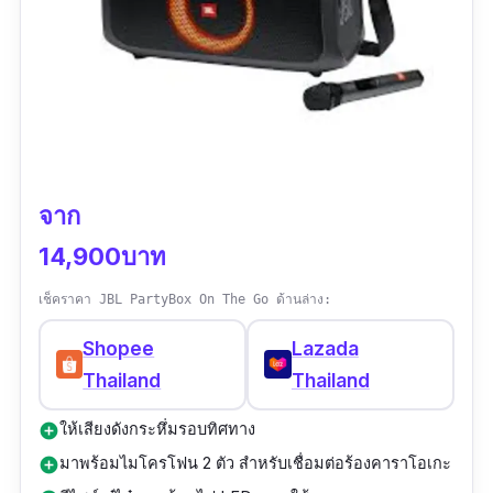
จาก
14,900บาท
เช็คราคา JBL PartyBox On The Go ด้านล่าง:
Shopee
Lazada
Thailand
Thailand
ให้เสียงดังกระหึ่มรอบทิศทาง
add_circle
มาพร้อมไมโครโฟน 2 ตัว สำหรับเชื่อมต่อร้องคาราโอเกะ
add_circle