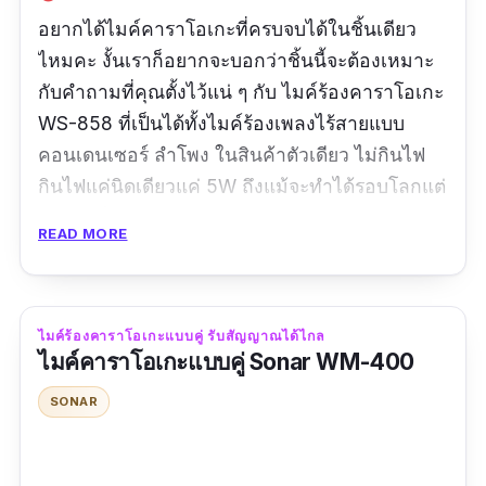
อยากได้ไมค์คาราโอเกะที่ครบจบได้ในชิ้นเดียว
ไหมคะ งั้นเราก็อยากจะบอกว่าชิ้นนี้จะต้องเหมาะ
กับคำถามที่คุณตั้งไว้แน่ ๆ กับ ไมค์ร้องคาราโอเกะ
WS-858 ที่เป็นได้ทั้งไมค์ร้องเพลงไร้สายแบบ
คอนเดนเซอร์ ลำโพง ในสินค้าตัวเดียว ไม่กินไฟ
กินไฟแค่นิดเดียวแค่ 5W ถึงแม้จะทำได้รอบโลกแต่
ตัวไมค์ก็เบา ไม่หนักเหมือนความสามารถแน่นอน
READ MORE
รองรับ Micro SD ด้วยนะ ใครชอบแอคโค่เยอะ ๆ ก็
มีลูกเล่นในไมค์มารองรับ และใครที่ชอบถ่าย
Selfie ก็สามารถเอาตัวไมค์คาราโอเกะเชื่อมกับมือ
ไมค์ร้องคาราโอเกะแบบคู่ รับสัญญาณได้ไกล
ถือเพื่อกดเป็น Shutter ได้
ไมค์คาราโอเกะแบบคู่ Sonar WM-400
รีวิวจากผู้ซื้อ
SONAR
คุณภาพเสียงตามราคา เอาไว้ร้องเล่นๆได้ ส่งไว