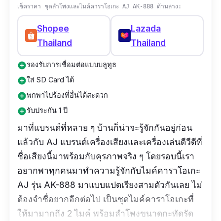
เช็คราคา ชุดลำโพงและไมค์คาราโอเกะ AJ AK-888 ด้านล่าง:
Shopee
Lazada
Thailand
Thailand
รองรับการเชื่อมต่อแบบบลูทูธ
add_circle
ใส่ SD Card ได้
add_circle
พกพาไปร้องที่อื่นได้สะดวก
add_circle
รับประกัน 1 ปี
add_circle
มาที่แบรนด์ที่หลาย ๆ บ้านก็น่าจะรู้จักกันอยู่ก่อน
แล้วกับ AJ แบรนด์เครื่องเสียงและเครื่องเล่นดีวีดีที่
ชื่อเสียงนี้มาพร้อมกับคุรภาพจริง ๆ โดยรอบนี้เรา
อยากพาทุกคนมาทำความรู้จักกับไมค์คาราโอเกะ
AJ รุ่น AK-888 มาแบบแปดเรียงสามตัวกันเลย ไม่
ต้องจำชื่อยากอีกต่อไป เป็นชุดไมค์คาราโอเกะที่
ให้มามากถึง 2 ไมค์ พร้อมลำโพงขนาดกะทัดรัด