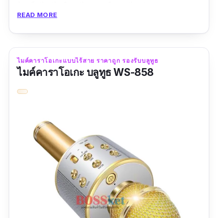
ไม่เล็กไป ไม่ใหญ่ไป และในชุดไมค์ร้อง
READ MORE
คาราโอเกะนี้ก็ยังมีที่พักโทรศัพท์มาให้ด้วย มีระบบ
ชาร์จในตัว ร้องได้ไกลมากถึง 10 เมตรตาม
มาตรฐานของการเชื่อมต่อ มีโหมดเพลงให้เลือก
ไมค์คาราโอเกะแบบไร้สาย ราคาถูก รองรับบลูทูธ
ปรับเยอะเช่นกันไม่แพ้ไมค์คาราโอเกะตัวไหนเลย
ไมค์คาราโอเกะ บลูทูธ WS-858
พร้อมมียอดขายใน Shopee กว่าพันชิ้นเลย แต่ข้อ
เสียที่อาจจะทำให้สายร้องแอบหงุดหงิดอยู่ก็คือ
แบตหมดค่อนข้างไว
รีวิวจากผู้ซื้อ
ดีมากครับ เสียงดังดี มี2ไมค์ คุ่มค่าครับ