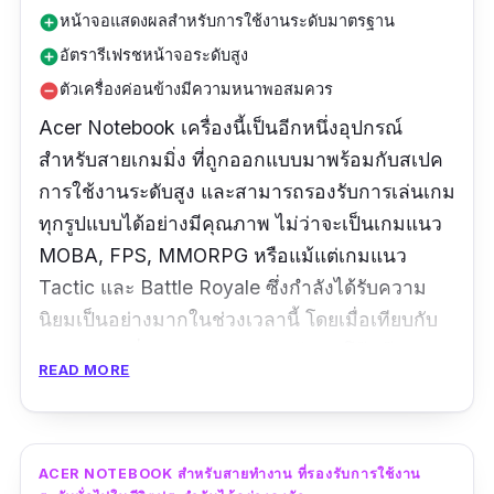
หน้าจอแสดงผลสำหรับการใช้งานระดับมาตรฐาน
add_circle
อัตรารีเฟรชหน้าจอระดับสูง
add_circle
ตัวเครื่องค่อนข้างมีความหนาพอสมควร
remove_circle
Acer Notebook เครื่องนี้เป็นอีกหนึ่งอุปกรณ์
สำหรับสายเกมมิ่ง ที่ถูกออกแบบมาพร้อมกับสเปค
การใช้งานระดับสูง และสามารถรองรับการเล่นเกม
ทุกรูปแบบได้อย่างมีคุณภาพ ไม่ว่าจะเป็นเกมแนว
MOBA, FPS, MMORPG หรือแม้แต่เกมแนว
Tactic และ Battle Royale ซึ่งกำลังได้รับความ
นิยมเป็นอย่างมากในช่วงเวลานี้ โดยเมื่อเทียบกับ
ระดับราคาที่ออกวางจำหน่ายแล้ว ตัวโน๊ตบุ๊ค acer
READ MORE
nitro 5 AN515-57-7083 ค่อนข้างมีความหลาก
หลายและยืดหยุ่นในการใช้งานเป็นอย่างมาก ดัง
นั้น จึงจัดเป็นตัวเลือกที่น่าสนใจสำหรับคน ที่กำลัง
ACER NOTEBOOK สำหรับสายทำงาน ที่รองรับการใช้งาน
มองหาโน๊ตบุ๊ค acer รุ่นไหนดี มาไว้สำหรับการใช้