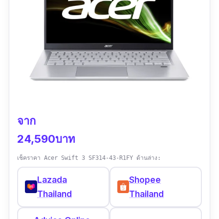
รีวิว :
ได้รับของแล้ว ถือว่าส่งไวมาก จากเชียงใหม่
มาสารคามส่งย็นศุกร์ ได้รับอาทิตย์ตอนเที่ยง ทาง
ร้านบริการและตอบคำถามดีมาก มีโอกาสจะใชะ
บริการอีก มีของแถม+ใบกำกับภาษีมาให้ด้วยดี
ครับ ได้คูปองส่วนลดจากร้านอีก 500 ประหยัดเงิน
เพิ่มอีก
จาก
24,590บาท
เช็คราคา Acer Swift 3 SF314-43-R1FY ด้านล่าง:
Lazada
Shopee
Thailand
Thailand