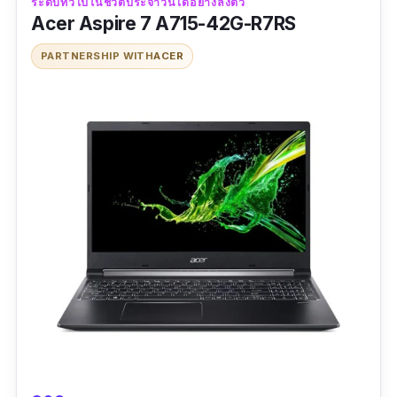
ระดับทั่วไปในชีวิตประจำวันได้อย่างลงตัว
งานระยะยาวครับ
Acer Aspire 7 A715-42G-R7RS
ข้อมูลเฉพาะ
PARTNERSHIP WITH
ACER
CPU :
Intel Core i7-11800H
|
GPU :
NVIDIA
GeForce RTX 3050
|
Ram :
8 GB
ขนาดหน้าจอ :
15.6 นิ้ว |
ความจำ :
512 GB
ระบบปฏิบัติการ :
Windows 11 |
ปีที่ผลิต :
2021
รีวิว :
ดีทุกอย่างค้าบบ ร้านส่งเร็วมากๆขนส่งก็เร็ว
คอมได้รับมาแล้ว 3วัน ไม่มีปัญหา และน่าจะไม่มี
ปัญหาอะไร ภาพรวมดีค้าบ พนักงานตอบคำถาม
ตลอดในแชท ห่อดีมีกันกระแทกเยอะมาก กล่อง
สวยค้าบ