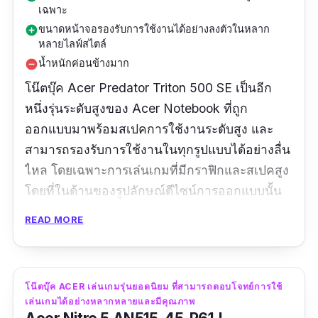
เฉพาะ
ขนาดหน้าจอรองรับการใช้งานได้อย่างลงตัวในหลาก
add_circle
หลายไลฟ์สไตล์
น้ำหนักค่อนข้างมาก
remove_circle
โน๊ตบุ๊ค Acer Predator Triton 500 SE เป็นอีก
หนึ่งรุ่นระดับสูงของ Acer Notebook ที่ถูก
ออกแบบมาพร้อมสเปคการใช้งานระดับสูง และ
สามารถรองรับการใช้งานในทุกรูปแบบได้อย่างลื่น
ไหล โดยเฉพาะการเล่นเกมที่มีกราฟิกและสเปคสูง
โดยที่ในด้านของรูปลักษณ์ดีไซน์การออกแบบนั้น
โน๊ตบุ๊ค Acer gaming รุ่นนี้จัดว่าค่อนข้างมีความ
READ MORE
สวยงามและทันสมัย ในขณะที่ยังคงดูมีความ
หรูหราและมีราคาเป็นอย่างมากด้วยในเวลา
เดียวกัน อีกทั้งในด้านของการตกแต่งก็ยังมีการใช้
โน๊ตบุ๊ค ACER เล่นเกมรุ่นยอดนิยม ที่สามารถตอบโจทย์การใช้
งานระบบไฟแบบ RGB ที่สามารถปรับเปลี่ยนสีสัน
เล่นเกมได้อย่างหลากหลายและมีคุณภาพ
ได้อย่างหลากหลายอีกด้วยครับ