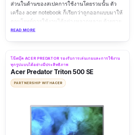
ส่วนในด้านของสเปคการใช้งานโดยรวมนั้น ตัว
เครื่อง acer notebook ก็เรียกว่าถูกออกแบบมาให้
ตอบโจทย์การใช้งานได้อย่างหลากหลาย ด้วยราย
ละเอียดการใช้งานโดยรวมที่ได้ถูกติดตั้งมาให้จาก
READ MORE
ทางแบรนด์สินค้า ที่ทั้งหมดนั้นล้วนแล้วแต่เป็น
สเปคการใช้งานระดับสูง ที่เราสามารถพบเห็นกัน
ได้ในช่วงเวลานี้ด้วยกันทั้งสิ้นครับ
โน๊ตบุ๊ค ACER PREDATOR รองรับการเล่นเกมและการใช้งาน
ทุกรูปแบบได้อย่างมีประสิทธิภาพ
ข้อมูลเฉพาะ
Acer Predator Triton 500 SE
PARTNERSHIP WITH
ACER
CPU :
Intel Core i7-1165G7
|
GPU :
NVIDIA
GeForce MX350
|
Ram :
16 GB
ขนาดหน้าจอ :
14 นิ้ว |
ความจำ :
1 TB
ระบบปฏิบัติการ :
Windows 10
|
ปีที่ผลิต :
2020