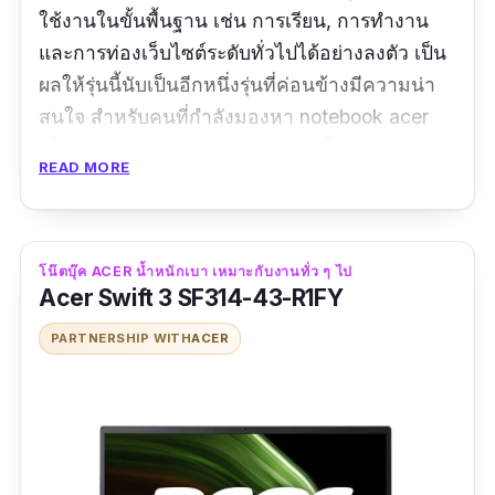
ใช้งานในขั้นพื้นฐาน เช่น การเรียน, การทำงาน
และการท่องเว็บไซต์ระดับทั่วไปได้อย่างลงตัว เป็น
ผลให้รุ่นนี้นับเป็นอีกหนึ่งรุ่นที่ค่อนข้างมีความน่า
สนใจ สำหรับคนที่กำลังมองหา notebook acer
เพื่อการใช้งานในด้านต่าง ๆ ระดับพื้นฐานทั่วไปใน
READ MORE
ชีวิตประจำวันเป็นอย่างมาก จากระดับราคาและ
รายละเอียดส่วนต่าง ๆ ที่ทางแบรนด์ได้ติดตั้งมาให้
ภายในตัวเครื่องนั่นเองครับ
โน๊ตบุ๊ค ACER น้ำหนักเบา เหมาะกับงานทั่ว ๆ ไป
Acer Swift 3 SF314-43-R1FY
ข้อมูลเฉพาะ
PARTNERSHIP WITH
ACER
CPU :
AMD Ryzen 5 5500U
|
GPU :
NVIDIA
GeForce GTX 1650
|
Ram :
8 GB
ขนาดหน้าจอ :
15.6 นิ้ว |
ความจำ :
512 GB
ระบบปฏิบัติการ :
Windows 10 |
ปีที่ผลิต :
2021