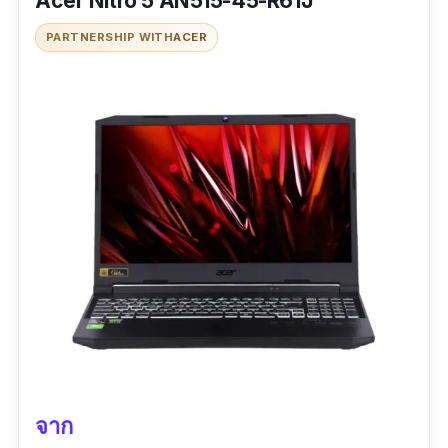
Acer Nitro 5 AN515-45-R61J
PARTNERSHIP WITH
ACER
ข้อมูลเฉพาะ
CPU :
Intel Core i7-11800H
|
GPU :
NVIDIA
GeForce RTX 3080
|
Ram :
32 GB
ขนาดหน้าจอ :
16 นิ้ว |
ความจำ :
1 TB
ระบบปฏิบัติการ :
Windows 10
|
ปีที่ผลิต :
2021
รีวิว : -
จาก