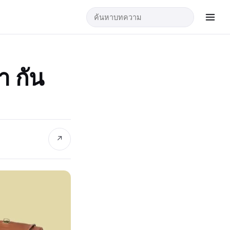
ำ กัน
↗