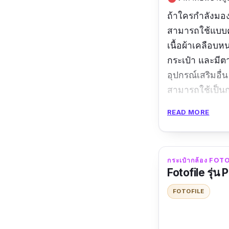
ถ้าใครกำลังมอง
สามารถใช้แบบค
เนื้อผ้าเคลือบห
กระเป๋า และมีต
อุปกรณ์เสริมอื่
สามารถใช้เป็นก
สามารถใส่กล้อง 
READ MORE
ตัว
รีวิวจากผู้ใช้จริง
กระเป๋ากล้อง FOTOF
เบา กะทัดรัด กา
Fotofile รุ่น 
FOTOFILE