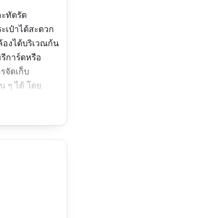
ะทัดรัด
ะเป๋าได้สะดวก
ล้องได้บริเวณก้น
รีการ์ดหรือ
รจัดเก็บ
น ๆ ได้ โดย
์เสริมได้อีก 2
มาะสมกับราคา