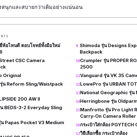
ิ่งสนุกและสบายกว่าเดิมอย่างแน่นอน
ENTS
ยี่ห้อไหนดี ตอบโจทย์ทั้งมือใหม่
Shimoda รุ่น Designs Ex
6
Backpack
น Street CSC Camera
Crumpler รุ่น PROPER R
ack
2500
ro Original
Vanguard รุ่น VK 35 Ca
รุ่น Reform Sling/Waistpack
LowePro รุ่น URBAN TO
National Geographic รุ่
FLIPSIDE 200 AW II
Herringbone รุ่น Oldpa
ุ่น BEDS-3-2 Everyday Sling
Manfrotto รุ่น Pro Light
Carry-On Camera Roller
ุ่น Papas Pocket V3 Medium
กระเป๋าใส่กล้อง PGYTEC
วิธีเลือกซื้อ กระเป๋ากล้อง