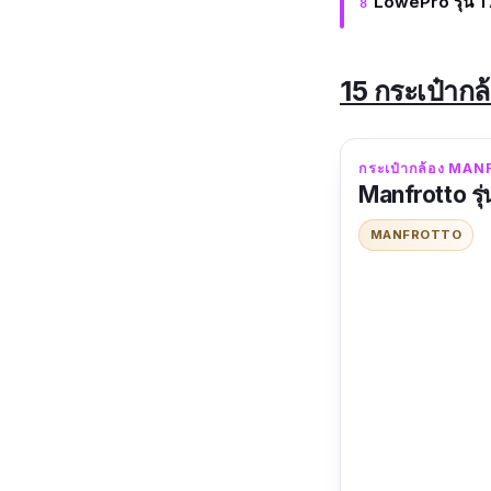
LowePro รุ่น 
15 กระเป๋ากล
กระเป๋ากล้อง MANF
Manfrotto รุ
MANFROTTO