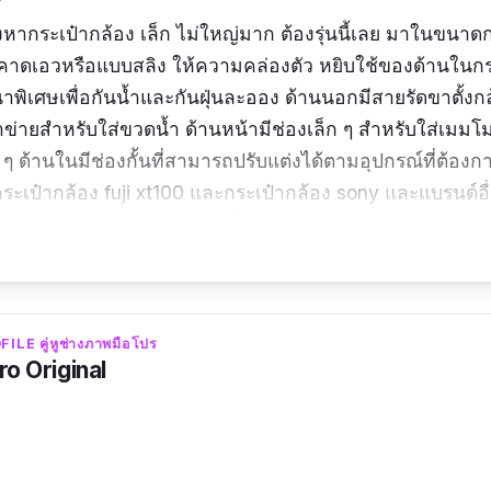
หากระเป๋ากล้อง เล็ก ไม่ใหญ่มาก ต้องรุ่นนี้เลย มาในขนาดก
าดเอวหรือแบบสลิง ให้ความคล่องตัว หยิบใช้ของด้านในกร
นาพิเศษเพื่อกันน้ำและกันฝุ่นละออง ด้านนอกมีสายรัดขาตั้งก
าข่ายสำหรับใส่ขวดน้ำ ด้านหน้ามีช่องเล็ก ๆ สำหรับใส่เมมโม
น ๆ ด้านในมีช่องกั้นที่สามารถปรับแต่งได้ตามอุปกรณ์ที่ต้องกา
ระเป๋ากล้อง fuji xt100 และกระเป๋ากล้อง sony และแบรนด์อื่
mirrorless และกล้อง dslr ที่ติดเลนส์มาตรฐาน พร้อมกับเลนส
ILE คู่หูช่างภาพมือโปร
รตัดเย็บดี ผ้ากันน้ำกระเซ็นได้ กันละอองฝนได้ระดับนึง เห
Pro Original