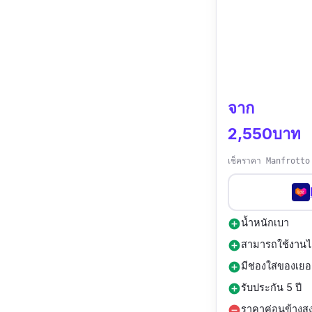
จาก
2,550บาท
เช็คราคา Manfrotto
น้ำหนักเบา
add_circle
สามารถใช้งานได
add_circle
มีช่องใส่ของเย
add_circle
รับประกัน 5 ปี
add_circle
ราคาค่อนข้างสู
remove_circle