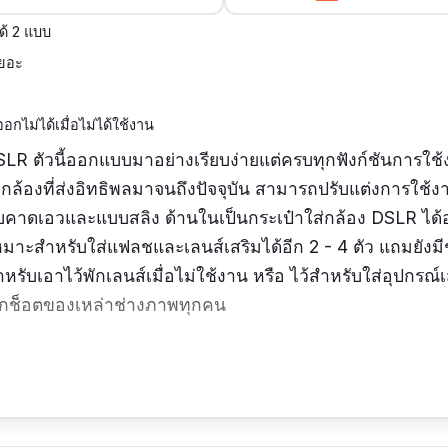
้ 2 แบบ
เยอะ
ไม่ได้เมื่อไม่ได้ใช้งาน
SLR ตัวนี้ออกแบบมาอย่างเรียบง่ายแต่ครบทุกฟังก์ชันการใช
กล้องที่ส่งอิทธิพลมาจนถึงปัจจุบัน สามารถปรับแต่งการใช
คาดเอวและแบบสลิง ด้านในเป็นกระเป๋าใส่กล้อง DSLR ได้อ
หมาะสำหรับใส่แฟลชและเลนส์เสริมได้อีก 2 - 4 ตัว แถมยังมี
รับเอาไว้พักเลนส์เมื่อไม่ใช้งาน หรือ ไว้สำหรับใส่อุปกรณ์เ
ทุกช็อตของเหล่าช่างภาพทุกคน
มใหญ่ ถือว่าราคาดีมากๆ (1250 บ.) สามารถใส่เลนส์สูงๆได้
มีช่องเยอะ ใส่เลนส์ได้ 5 - 6 ตัว (ถ้าแบกไหว 555) ถือว่าคุ้