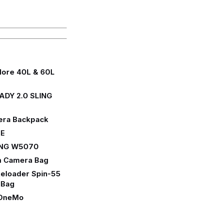
plore 40L & 60L
OADY 2.0 SLING
mera Backpack
TE
น NG W5070
rm Camera Bag
 Reloader Spin-55
 Bag
H OneMo