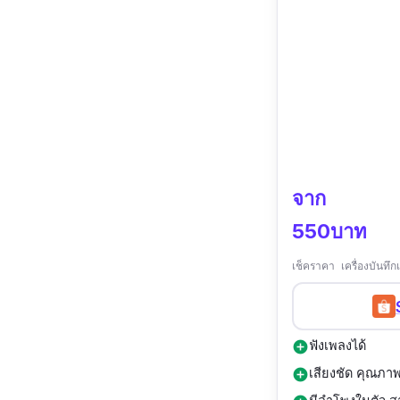
จาก
550บาท
เช็คราคา เครื่องบันทึ
ฟังเพลงได้
add_circle
เสียงชัด คุณภาพ
add_circle