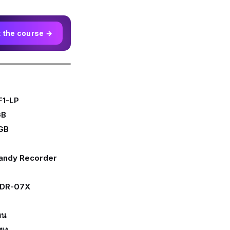
t the course →
 F1-LP
GB
8GB
 Handy Recorder
M DR-07X
หน
ียง