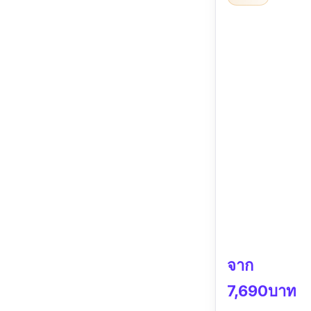
จาก
7,690บาท