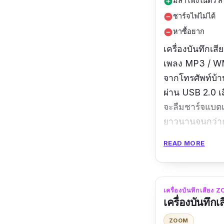
มีลำโพงในตัว สา
add_circle
ชาร์จไฟไม่ได้
remove_circle
หาซื้อยาก
remove_circle
เครื่องบันทึกเส
เพลง MP3 / WMA
จากโทรศัพท์บ้า
ผ่าน USB 2.0 เ
จะลืมชาร์จแบตเ
ยาวนานจนกว่าถ
READ MORE
รีวิวจากผู้ซื้อ :
เ
เครื่องบันทึกเสียง
เครื่องบันทึ
ZOOM