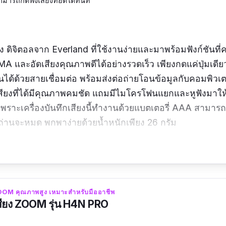
มารถกดฟังเสียงที่อัดได้ทันที
ียง ดิจิตอลจาก Everland ที่ใช้งานง่ายและมาพร้อมฟังก์ชันที่ค
 และอัดเสียงคุณภาพดีได้อย่างรวดเร็ว เพียงกดแค่ปุ่มเดียว
นได้ด้วยสายเชื่อมต่อ พร้อมส่งต่อถ่ายโอนข้อมูลกับคอมพิวเ
สียงที่ได้มีคุณภาพคมชัด แถมมีไมโครโฟนแยกและหูฟังมาให้ 
พราะเครื่องบันทึกเสียงนี้ทำงานด้วยแบตเตอรี่ AAA สามารถใ
่านจะหมด พกพาง่ายด้วยน้ำหนักเพียง 26 กรัม
สียงออกมาดังฟังชัด ก็ถือว่าใช้ดีนะ
 ZOOM คุณภาพสูง เหมาะสำหรับมืออาชีพ
กเสียง ZOOM รุ่น H4N PRO