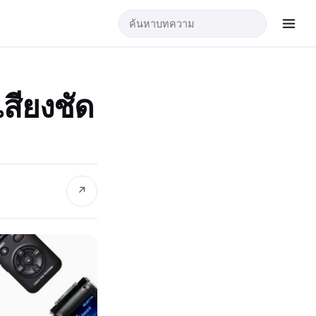
เสียงชัด
↗