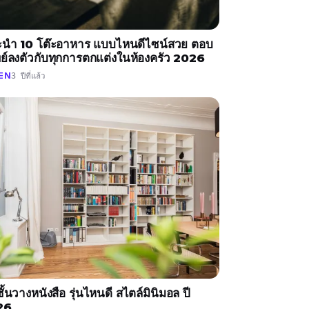
นำ 10 โต๊ะอาหาร แบบไหนดีไซน์สวย ตอบ
ย์ลงตัวกับทุกการตกแต่งในห้องครัว 2026
EN
3 ปีที่แล้ว
ั้นวางหนังสือ รุ่นไหนดี สไตล์มินิมอล ปี
26