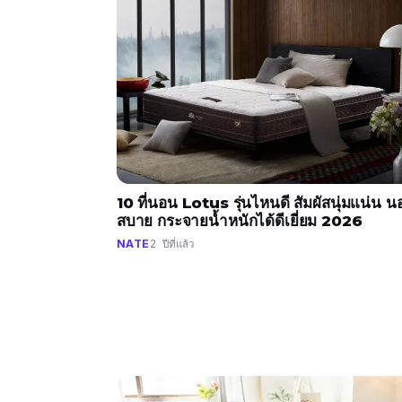
10 ที่นอน Lotus รุ่นไหนดี สัมผัสนุ่มแน่น 
สบาย กระจายน้ำหนักได้ดีเยี่ยม 2026
NATE
2 ปีที่แล้ว