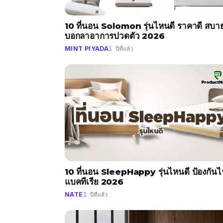
10 ที่นอน Solomon รุ่นไหนดี ราคาดี สบา
บอกลาอาการปวดตัว 2026
MINT PIYADA
1 ปีที่แล้ว
10 ที่นอน SleepHappy รุ่นไหนดี ป้องกันไร
แบคทีเรีย 2026
NATE
1 ปีที่แล้ว