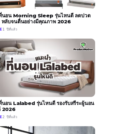
ที่นอน Morning Sleep รุ่นไหนดี ลดปวด
ง หลับจนตื่นอย่างมีคุณภาพ 2026
E
1 ปีที่แล้ว
ที่นอน Lalabed รุ่นไหนดี รองรับสรีระผู้นอน
ดี 2026
E
2 ปีที่แล้ว