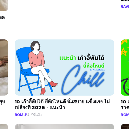
RAV
มอล
ยุบ
10 เก้าอี้พับได้ ยี่ห้อไหนดี นั่งสบาย แข็งแรง ไม่
10 เ
เปลืองที่ 2026 - แนะนำ
ราค
ROM.P
ROM
4 ปีที่แล้ว