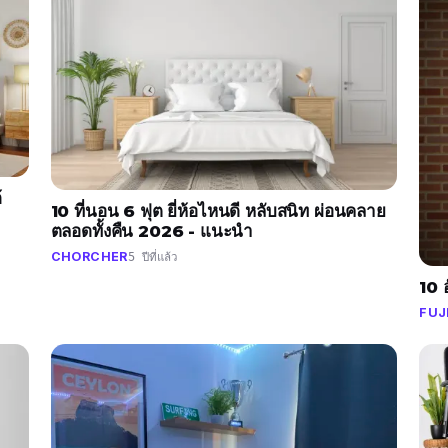
้
10 ที่นอน 6 ฟุต ยี่ห้อไหนดี หลับสนิท ผ่อนคลาย
ตลอดทั้งคืน 2026 - แนะนำ
CHORCHER
5 ปีที่แล้ว
10 
FUJ