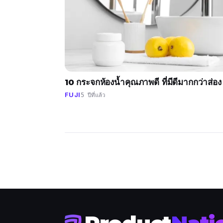
10 กระจกห้องน้ำคุณภาพดี ที่มีดีมากกว่าส่อง
FUJI
5 ปีที่แล้ว