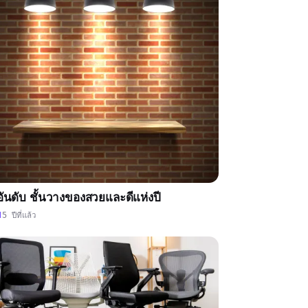
อันดับ ชั้นวางของสวยและดีแห่งปี
I
5 ปีที่แล้ว