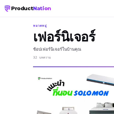
Product
Nation
หมวดหมู่
เฟอร์นิเจอร์
ช้อปเฟอร์นิเจอร์ในบ้านคุณ
32 บทความ