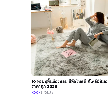
10 พรมปูพื้นห้องนอน ยี่ห้อไหนดี สไตล์มินิมอ
ราคาถูก 2026
KOON
3 ปีที่แล้ว