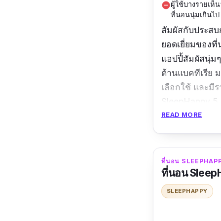
ผู้ใช้บางรายเห็
remove_circle
ที่นอนนุ่มเกินไป 
สัมผัสกับประส
ยอดเยี่ยมของที
แฮปปี้สัมผัสนุ่
ต้านแบคทีเรีย มอ
เลือกใช้ และมี
SleepHappy 5 ฟ
READ MORE
ข้อมูลเฉพาะ
ขนาดของที่นอน
ที่นอน SLEEPHAPP
ที่นอน SleepH
รีวิวจากผู้ใช้จริง
โดน
SLEEPHAPPY