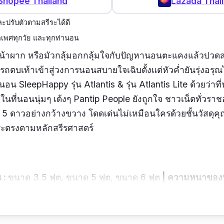
Shopee Thailand
Lazada Thai
ะปรับตัวตามสรีระได้ดี
เพศทุกวัย และทุกท่านอน
น้าผาก หรือมัวกลุ้มอกกลุ้มใจกับปัญหานอนตะแคงแล้วปวด
ถตบเท้าเข้าสู่วงการนอนสบายใจเฉิบตั้งแต่หัวค่ำยันรุ่งอรุณไ
ี่นอน SleepHappy รุ่น Atlantis & รุ่น Atlantis Lite ด้วยว่าท
นึ่งในที่นอนนุ่มๆ เด้งๆ Pantip People ยังถูกใจ ชาวเน็ตทั่วร
 5 ดาวอย่างกว้างขวาง โดดเด่นไม่เหมือนใครด้วยชั้นวัสดุ
รีระตรงตามหลักสรีรศาสตร์
 :
ขนาด 3.5 ฟุต, ขนาด 5 ฟุต, ขนาด 6 ฟุต
| ความหนาของท
 :
ใช้ดีสมคําร่ําลือ ขนาดเรานอนตะแคงเป็นเวลานาน ก็ยังไม