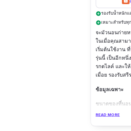
รองรับน้ำหนักแล
add_circle
เหมาะสำหรับทุก
add_circle
จะมัวนอนก่ายห
ในเมื่อคุณสามาร
เริ่มต้นใช้งาน ท
รุ่นนี้ เป็นอีกห
รกดไลค์ และให้
เมื่อย รองรับส
ข้อมูลเฉพาะ
ขนาดของที่นอน
READ MORE
รีวิวจากผู้ใช้จริง
นิด