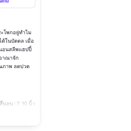
land
สะโพกอยู่ทำไม
ด้ในบัดดล เมื่อ
ี่นอนสลีพแฮปปี้
าชอาณาจัก
คุณภาพ ลดปวด
ี่นอน :
7, 10 นิ้ว
่เจ็บสะโพกซักกะ