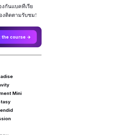
้องกันแบคทีเรีย
 ต้องติดตามรับชม!
t the course →
radise
avity
ement Mini
stasy
lendid
ssion