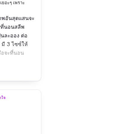
ัวเยอะๆ เพราะ
ภาพอันสุดแสนจะ
 ที่นอนสลีพ
ุ่นละออง ต่อ
 มี 3 ไซซ์ให้
ือจะที่นอน
ี่นอน :
6, 7 นิ้ว
กใจ
งดี เด้งกำลัง