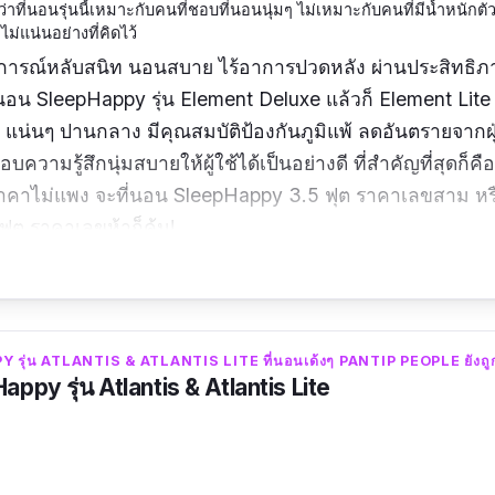
นว่าที่นอนรุ่นนี้เหมาะกับคนที่ชอบที่นอนนุ่มๆ ไม่เหมาะกับคนที่มีน้ำหนักต
ไม่แน่นอย่างที่คิดไว้
บการณ์หลับสนิท นอนสบาย ไร้อาการปวดหลัง ผ่านประสิทธิ
่นอน SleepHappy รุ่น Element Deluxe แล้วก็ Element Lite
มๆ แน่นๆ ปานกลาง มีคุณสมบัติป้องกันภูมิแพ้ ลดอันตรายจากฝ
บความรู้สึกนุ่มสบายให้ผู้ใช้ได้เป็นอย่างดี ที่สำคัญที่สุดก็คือ
ราคาไม่แพง จะที่นอน SleepHappy 3.5 ฟุต ราคาเลขสาม หร
ุต ราคาเลขห้าก็คุ้ม!
 :
ขนาด 3.5 ฟุต, ขนาด 5 ฟุต, ขนาด 6 ฟุต
| ความหนาของท
Y รุ่น ATLANTIS & ATLANTIS LITE ที่นอนเด้งๆ PANTIP PEOPLE ยังถู
appy รุ่น Atlantis & Atlantis Lite
 :
นอนครบอาทิตย์ละ ประทับใจมาก ที่นอนไม่ปวดหลัง นุ่มกำลั