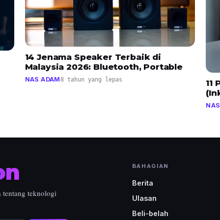
14 Jenama Speaker Terbaik di
Malaysia 2026: Bluetooth, Portable
NAS ADAM
8 tahun yang lepas
11 
(In
NAS
on
BAHAGIAN
Berita
a tentang teknologi
Ulasan
Beli-belah