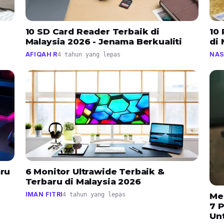
10 SD Card Reader Terbaik di
10
Malaysia 2026 - Jenama Berkualiti
di 
AFIQAH R
NAS
4 tahun yang lepas
aru
6 Monitor Ultrawide Terbaik &
Terbaru di Malaysia 2026
IMAN FITRI
4 tahun yang lepas
Me
7 P
Un