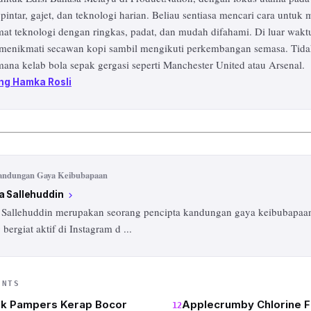
 pintar, gajet, dan teknologi harian. Beliau sentiasa mencari cara untu
at teknologi dengan ringkas, padat, dan mudah difahami. Di luar waktu
menikmati secawan kopi sambil mengikuti perkembangan semasa. Tida
ana kelab bola sepak gergasi seperti Manchester United atau Arsenal.
ng Hamka Rosli
andungan Gaya Keibubapaan
a Sallehuddin
chevron_right
 Sallehuddin merupakan seorang pencipta kandungan gaya keibubapaan
 bergiat aktif di Instagram d
...
ENTS
lak Pampers Kerap Bocor
Applecrumby Chlorine F