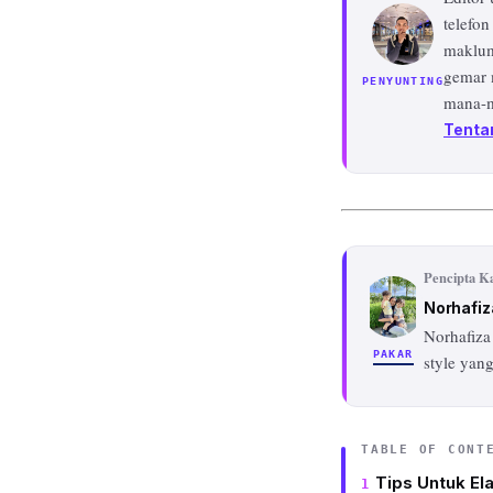
telefon
maklum
gemar 
PENYUNTING
mana-m
Tenta
Pencipta K
Norhafiz
Norhafiza
PAKAR
style yang
TABLE OF CONT
Tips Untuk E