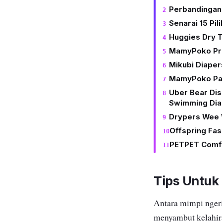
Perbandinga
Senarai 15 Pi
Huggies Dry 
MamyPoko Pr
Mikubi Diaper
MamyPoko Pan
Uber Bear Di
Swimming Dia
Drypers Wee
Offspring Fas
PETPET Comfo
Tips Untuk
Antara mimpi ngeri
menyambut kelahir