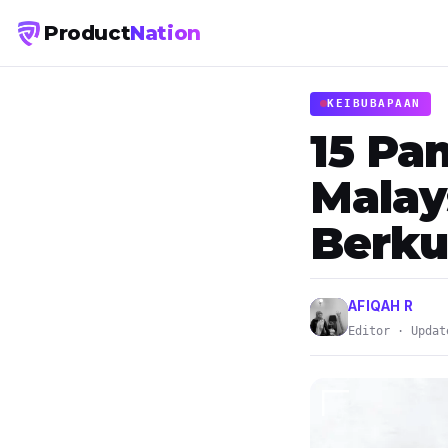
Product
Nation
KEIBUBAPAAN
15 Pa
Malay
Berkua
AFIQAH R
Editor · Updat