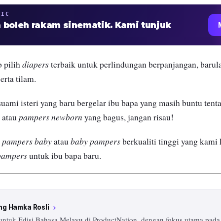
TIC
 boleh rakam sinematik. Kami tunjuk
diapers
b pilih
terbaik untuk perlindungan berpanjangan, barul
erta tilam.
suami isteri yang baru bergelar ibu bapa yang masih buntu tent
pampers newborn
k atau
yang bagus, jangan risau!
pampers baby
baby pampers
i
atau
berkualiti tinggi yang kami 
pampers
untuk ibu bapa baru.
ng Hamka Rosli
chevron_right
 untuk Edisi Bahasa Melayu di ProductNation, dengan fokus utama pada a