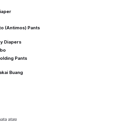
Diaper
o (Antimos) Pants
by Diapers
mbo
olding Pants
akai Buang
ata atau