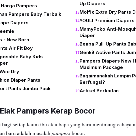
Up Diapers
n Harga Pampers
Molfix Extra Dry Pants 
lihan Pampers Baby Terbaik
YOULI Premium Diapers
Tape Diapers
MamyPoko Anti-Mosquit
eemie
Diaper
s - New Born
Beaba Pull-Up Pants Ba
ts Air Fit Boy
Genki! Active Pants Ju
sposable Baby Kids
Pampers Diapers New H
per
Maximum Package
 Wee Dry
Bagaimanakah Lampin P
hion Diaper Pants
Berfungsi?
rt Pants Jumbo Pack
Artikel Berkaitan
 Elak Pampers Kerap Bocor
 bagi setiap kaum ibu atau bapa yang baru menimang cahaya m
pampers
an baru adalah masalah
bocor.