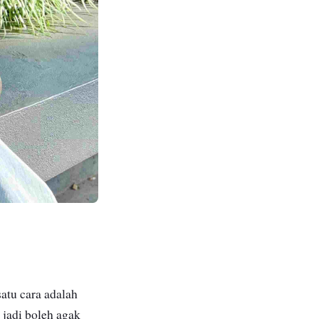
satu cara adalah
 jadi
boleh agak