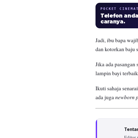
POCKET CINEMA
Telefon anda
caranya.
Jadi, ibu bapa waji
dan kotorkan baju s
Jika ada pasangan 
lampin bayi terbai
Ikuti sahaja senara
n
ewborn 
ada juga
Tenta
Editor