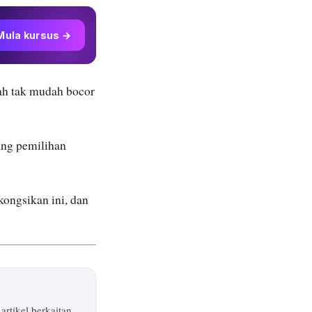
Mula kursus →
ah tak mudah bocor
ang pemilihan
kongsikan ini, dan
rtikel berkaitan