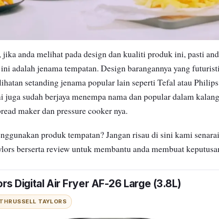
 jika anda melihat pada design dan kualiti produk ini, pasti an
ni adalah jenama tempatan. Design barangannya yang futuristi
atan setanding jenama popular lain seperti Tefal atau Philip
ni juga sudah berjaya menempa nama dan popular dalam kalang
 bread maker dan pressure cooker nya.
nggunakan produk tempatan? Jangan risau di sini kami senara
ylors berserta review untuk membantu anda membuat keputusan
ors Digital Air Fryer AF-26 Large (3.8L)
ITH
RUSSELL TAYLORS