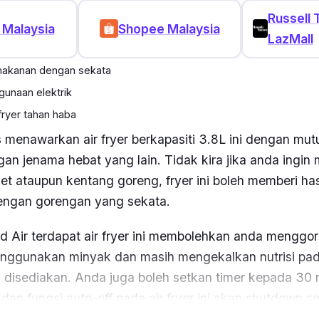
Russell 
 Malaysia
Shopee Malaysia
LazMall
akanan dengan sekata
unaan elektrik
ryer tahan haba
s menawarkan air fryer berkapasiti 3.8L ini dengan mu
an jenama hebat yang lain. Tidak kira jika anda ingi
t ataupun kentang goreng, fryer ini boleh memberi has
ngan gorengan yang sekata.
id Air terdapat air fryer ini membolehkan anda mengg
enggunakan minyak dan masih mengekalkan nutrisi pad
 disediakan. Anda juga boleh setkan timer kepada 30 
dan fungsi auto-off pada air fryer ini akan shutdown se
 dimasak.