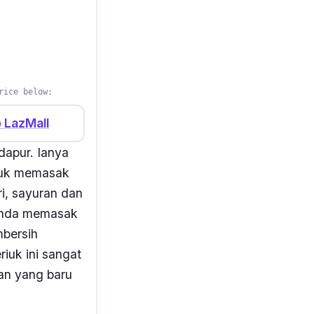
rice below:
@ LazMall
dapur. Ianya
ntuk memasak
ri, sayuran dan
 anda memasak
mbersih
riuk ini sangat
an yang baru