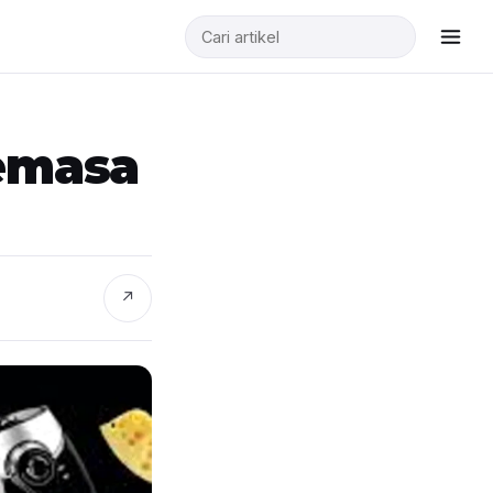
emasa
↗