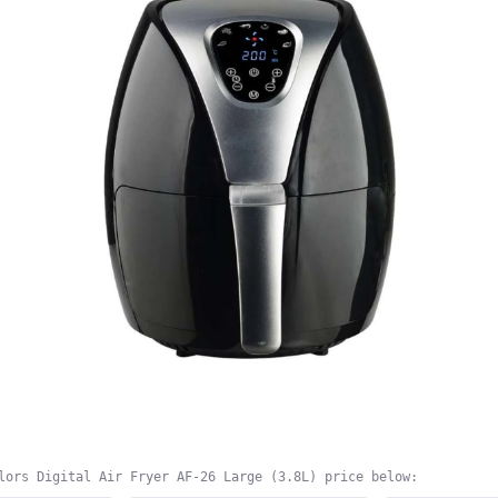
lors Digital Air Fryer AF-26 Large (3.8L) price below: