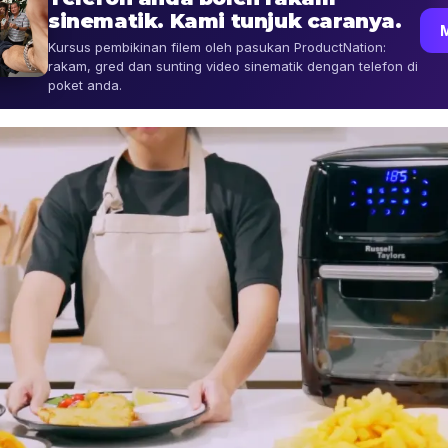
sinematik. Kami tunjuk caranya.
Kursus pembikinan filem oleh pasukan ProductNation:
rakam, gred dan sunting video sinematik dengan telefon di
poket anda.