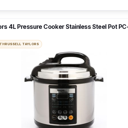
Suruhanjaya Tenaga & SIRIM, air fryer ini bukan sahaj
aga elektrik malahan ianya selamat untuk digunakan p
ors 4L Pressure Cooker Stainless Steel Pot PC
emegang pada air fryer ini pula tahan haba dan tidak
ITH
RUSSELL TAYLORS