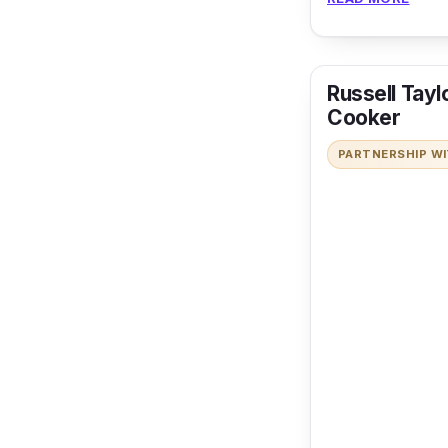
Disahkan oleh 
penggunaan ten
Russell Tayl
masa sahaja. P
Cooker
melecur.
PARTNERSHIP W