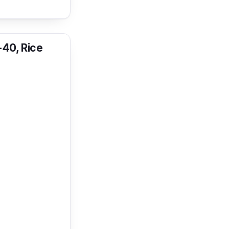
a menjimatkan
ada bila-bila
-40, Rice
 akan mudah