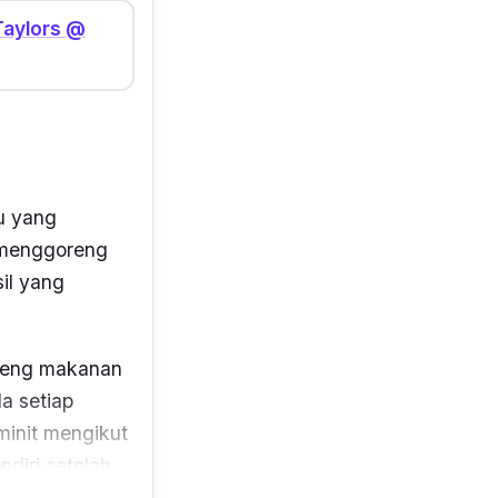
Taylors @
tu yang
n menggoreng
il yang
oreng makanan
a setiap
minit mengikut
ndiri setelah