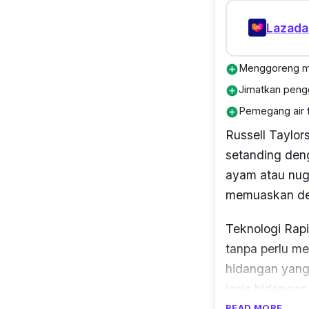
Lazada
Menggoreng m
add_circle
Jimatkan pengg
add_circle
Pemegang air f
add_circle
Russell Taylor
setanding deng
ayam atau nuge
memuaskan de
Teknologi Rap
tanpa perlu m
hidangan yang
jenis hidangan 
hidangan siap
READ MORE