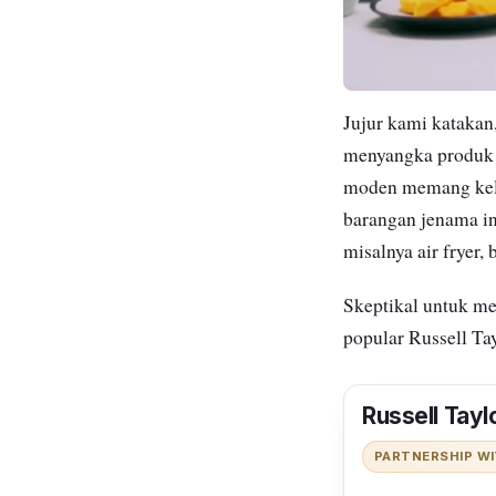
Jujur kami katakan,
menyangka produk i
moden memang kelih
barangan jenama i
misalnya air fryer,
Skeptikal untuk me
popular Russell Ta
Russell Tayl
PARTNERSHIP W