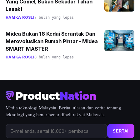
Yang Comel, Bukan Sekadar Tahan
Lasak!
HAMKA ROSLI
7 bulan yang lepas
Midea Bukan 18 Kedai Serantak Dan
Merovolusikan Rumah Pintar - Midea
SMART MASTER
HAMKA ROSLI
8 bulan yang lepas
Product
Nation
Media teknologi Malaysia. Berita, ulasan dan cerita tentang
teknologi yang benar-benar dibeli rakyat Malaysia.
SERTAI