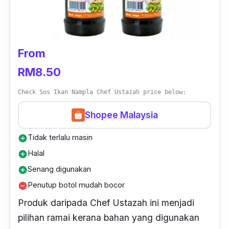
From
RM8.50
Check Sos Ikan Nampla Chef Ustazah price below:
Shopee Malaysia
Tidak terlalu masin
add_circle
Halal
add_circle
Senang digunakan
add_circle
Penutup botol mudah bocor
remove_circle
Produk daripada Chef Ustazah ini menjadi
pilihan ramai kerana bahan yang digunakan