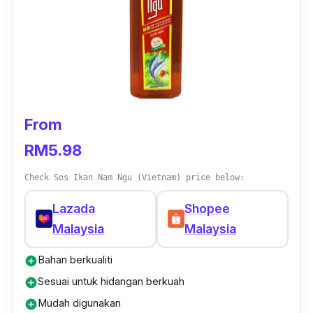
From
RM5.98
Check Sos Ikan Nam Ngu (Vietnam) price below:
Lazada
Shopee
Malaysia
Malaysia
Bahan berkualiti
add_circle
Sesuai untuk hidangan berkuah
add_circle
Mudah digunakan
add_circle