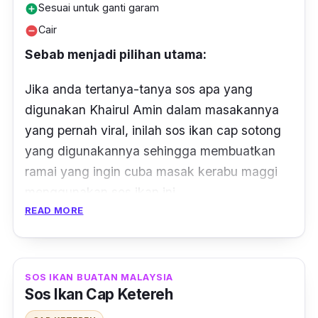
Sesuai untuk ganti garam
add_circle
Cair
remove_circle
Sebab menjadi pilihan utama:
Jika anda tertanya-tanya sos apa yang
digunakan Khairul Amin dalam masakannya
yang pernah viral, inilah sos ikan cap sotong
yang digunakannya sehingga membuatkan
ramai yang ingin cuba masak kerabu maggi
menggunakan sos ikan ini.
READ MORE
Ciri-ciri:
Sos ikan ini sesuai digunakan sebagai
SOS IKAN BUATAN MALAYSIA
penganti kepada garam dalam masakan
Sos Ikan Cap Ketereh
anda, jadi tidak perlu untuk tambah garam