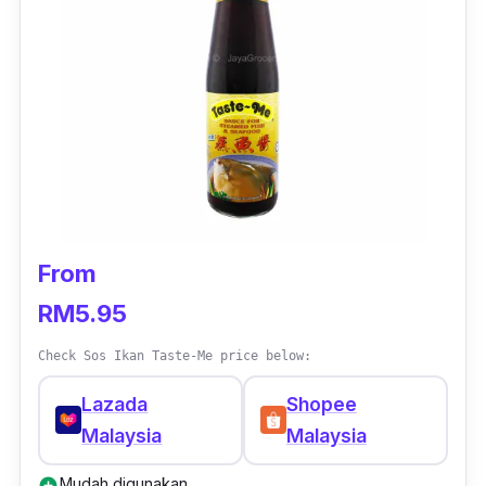
From
RM5.95
Check Sos Ikan Taste-Me price below:
Lazada
Shopee
Malaysia
Malaysia
Mudah digunakan
add_circle