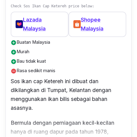
Check Sos Ikan Cap Ketereh price below:
"Produk memang original, terus sedap
Lazada
Shopee
masakan bila tambah sos ikan cap sotong ni.
Malaysia
Malaysia
Sesuai sangat untuk masakan Thailand."
Buatan Malaysia
add_circle
Murah
add_circle
Bau tidak kuat
add_circle
Rasa sedikit manis
remove_circle
Sos ikan cap Ketereh ini dibuat dan
dikilangkan di Tumpat, Kelantan dengan
menggunakan ikan bilis sebagai bahan
asasnya.
Bermula dengan perniagaan kecil-kecilan
hanya di ruang dapur pada tahun 1978,