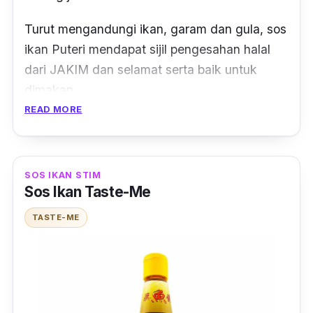
Turut mengandungi ikan, garam dan gula, sos
ikan Puteri mendapat sijil pengesahan halal
dari JAKIM dan selamat serta baik untuk
dimakan.
READ MORE
Sos ikan ini menggunakan perisa tambahan
seperti
sodium benzoate
, pewarna karamel
dan sos tambahan perisa ikan, anda boleh
SOS IKAN STIM
elakkan menggunakannya jika ada alergi.
Sos Ikan Taste-Me
Untuk sos ikan jenama Puteri ini, ia boleh
TASTE-ME
bertahan sehingga 18 bulan dari tarikh
pembungkusan kilang, jadi anda boleh simpan
lama sos ikan ini.