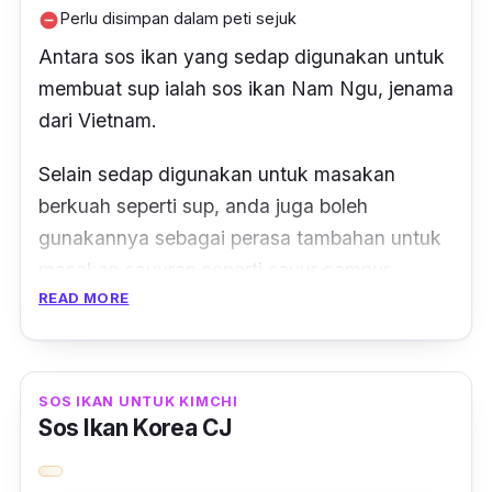
Perlu disimpan dalam peti sejuk
remove_circle
Antara sos ikan yang sedap digunakan untuk
membuat sup ialah sos ikan Nam Ngu, jenama
dari Vietnam.
Selain sedap digunakan untuk masakan
berkuah seperti sup, anda juga boleh
gunakannya sebagai perasa tambahan untuk
masakan sayuran seperti sayur campur
READ MORE
goreng.
Anda tidak perlu risau, sos ikan Nam Ngu
antara sos yang telah mendapat pelbagai
SOS IKAN UNTUK KIMCHI
pensijilan daripada FDA, HACCP, ISO dan
Sos Ikan Korea CJ
JAKIM.