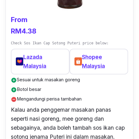
From
RM4.38
Check Sos Ikan Cap Sotong Puteri price below:
Lazada
Shopee
Malaysia
Malaysia
Sesuai untuk masakan goreng
add_circle
Botol besar
add_circle
Mengandungi perisa tambahan
remove_circle
Kalau anda penggemar masakan panas
seperti nasi goreng, mee goreng dan
sebagainya, anda boleh tambah sos ikan cap
sotong jenama Puteri ini dalam masakan.