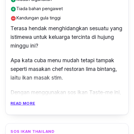
Tiada bahan pengawet
add_circle
Kandungan gula tinggi
remove_circle
Terasa hendak menghidangkan sesuatu yang
istimewa untuk keluarga tercinta di hujung
minggu ini?
Apa kata cuba menu mudah tetapi tampak
seperti masakan chef restoran lima bintang,
iaitu ikan masak stim.
Dengan menggunakan sos ikan Taste-me ini,
anda tidak perlu perisa tambahan lain kerana
READ MORE
sos ini direka khas untuk masakan ikan stim.
Hanya dengan beberapa sudu sos ikan &
SOS IKAN THAILAND
seafood stim Taste-me ini mampu