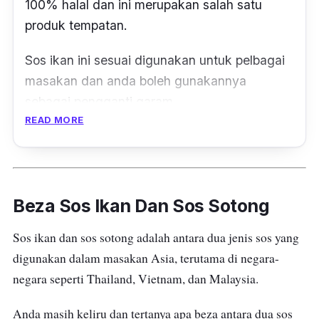
100% halal dan ini merupakan salah satu
produk tempatan.
Sos ikan ini sesuai digunakan untuk pelbagai
masakan dan anda boleh gunakannya
sebagai pengganti garam.
READ MORE
Selain itu, rasa yang tidak terlalu masin akan
memudahkan anda adjust masakan mengikut
citarasa keluarga.
Beza Sos Ikan Dan Sos Sotong
Reka bentuk botol yang mudah dituang dan
dipegang memudahkan anda menggunakan
Sos ikan dan sos sotong adalah antara dua jenis sos yang
sos ikan ini semasa memasak.
digunakan dalam masakan Asia, terutama di negara-
negara seperti Thailand, Vietnam, dan Malaysia.
Kami sarankan anda untuk tidak menyimpan
sos ikan ini dalam posisi baring sebab penutup
Anda masih keliru dan tertanya apa beza antara dua sos