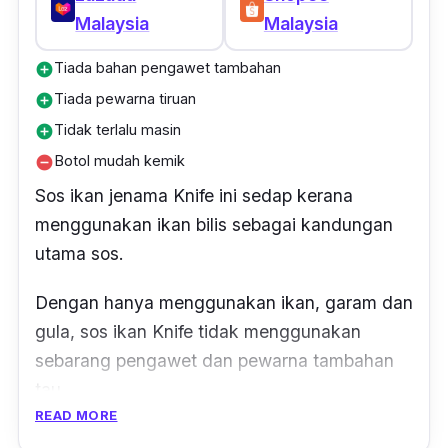
Malaysia
Malaysia
Tiada bahan pengawet tambahan
add_circle
Tiada pewarna tiruan
add_circle
Tidak terlalu masin
add_circle
Botol mudah kemik
remove_circle
Sos ikan jenama Knife ini sedap kerana
menggunakan ikan bilis sebagai kandungan
utama sos.
Dengan hanya menggunakan ikan, garam dan
gula, sos ikan Knife tidak menggunakan
sebarang pengawet dan pewarna tambahan
tau.
READ MORE
Keaslian sos ikan Knife ini dan rasa yang tidak