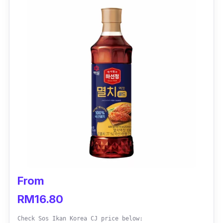
Bahan asas utama yang digunakan untuk sos
ikan ini adalah ekstrak ikan bilis dan salmon
membuatkan baunya tidak terlalu hanyir.
Turut menggunakan penambah dan pewarna
perisa yang dibenarkan serta selamat untuk
digunakan.
From
RM16.80
Check Sos Ikan Korea CJ price below: