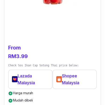
From
RM3.99
Check Sos Ikan Cap Sotong Thai price below:
Lazada
Shopee
Malaysia
Malaysia
Harga murah
add_circle
Mudah dibeli
add_circle