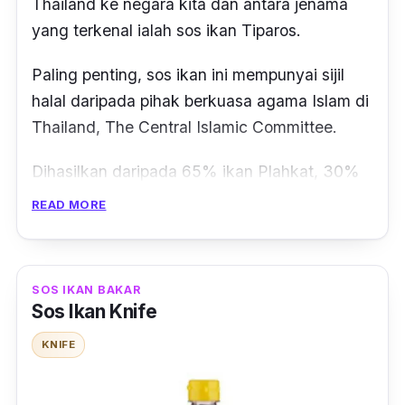
Thailand ke negara kita dan antara jenama
yang terkenal ialah sos ikan Tiparos.
Paling penting, sos ikan ini mempunyai sijil
halal daripada pihak berkuasa agama Islam di
Thailand, The Central Islamic Committee.
Dihasilkan daripada 65% ikan Plahkat, 30%
air garam, 5% gula dan juga 2mg/l iodin, sos
READ MORE
ini sedap digunakan dalam segala masakan.
Jika anda ingin makan begitu sahaja pun
SOS IKAN BAKAR
boleh sebab sos ikan ini sesuai dijadikan
Sos Ikan Knife
sebagai sos untuk mencicah
dumpling
, sotong
celup tepung dan sebagainya.
KNIFE