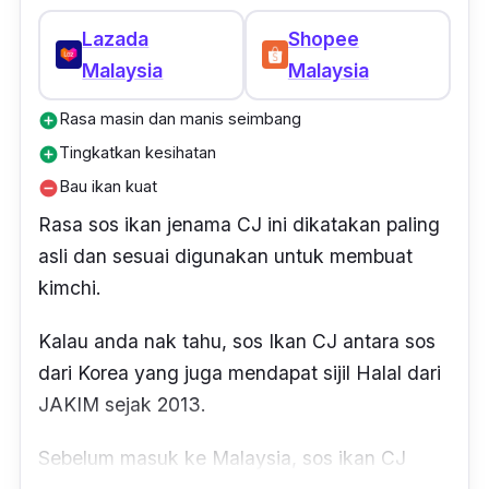
Lazada
Shopee
Malaysia
Malaysia
Rasa masin dan manis seimbang
add_circle
Tingkatkan kesihatan
add_circle
Bau ikan kuat
remove_circle
Rasa sos ikan jenama CJ ini dikatakan paling
asli dan sesuai digunakan untuk membuat
kimchi.
Kalau anda nak tahu, sos Ikan CJ antara sos
dari Korea yang juga mendapat sijil Halal dari
JAKIM sejak 2013.
Sebelum masuk ke Malaysia, sos ikan CJ