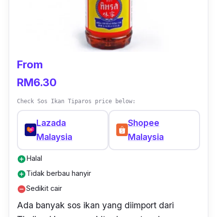
From
RM6.30
Check Sos Ikan Tiparos price below:
Lazada
Shopee
Malaysia
Malaysia
Halal
add_circle
Tidak berbau hanyir
add_circle
Sedikit cair
remove_circle
Ada banyak sos ikan yang diimport dari