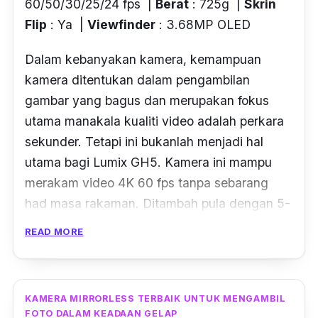
60/50/30/25/24 fps |
Berat
: 725g |
Skrin
Flip
: Ya |
Viewfinder
: 3.68MP OLED
Dalam kebanyakan kamera, kemampuan
kamera ditentukan dalam pengambilan
gambar yang bagus dan merupakan fokus
utama manakala kualiti video adalah perkara
sekunder. Tetapi ini bukanlah menjadi hal
utama bagi Lumix GH5. Kamera ini mampu
merakam video 4K 60 fps tanpa sebarang
had masa rakaman. Ditambah pula dengan
5-
axis sensor stabilizer
yang mengurangkan
READ MORE
gegaran pada video.
Ianya juga menawarkan pelbagai ciri
tambahan untuk professional seperti 10-bit
KAMERA MIRRORLESS TERBAIK UNTUK MENGAMBIL
FOTO DALAM KEADAAN GELAP