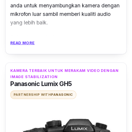
anda untuk menyambungkan kamera dengan
mikrofon luar sambil memberi kualiti audio
yang lebih baik.
Bukan itu sahaja, kamera ini juga
READ MORE
berkemampuan mengambil gambar dengan
sangat baik. Gambar yang dihasilkan lebih
jelas dan berkualiti tinggi serta warna paparan
menarik.
KAMERA TERBAIK UNTUK MERAKAM VIDEO DENGAN
IMAGE STABILIZATION
Panasonic Lumix GH5
PARTNERSHIP WITH
PANASONIC