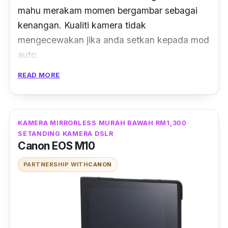
mahu merakam momen bergambar sebagai
kenangan. Kualiti kamera tidak
mengecewakan jika anda setkan kepada mod
auto.
READ MORE
Kelebihan lain kamera ini ialah ianya
mempunyai sambungan Wi-Fi yang
memudahkan anda untuk memindahkan
gambar. Reka bentuk kamera ini juga agak
KAMERA MIRRORLESS MURAH BAWAH RM1,300
SETANDING KAMERA DSLR
menarik dan cukup ringan untuk dibawa
Canon EOS M10
kemana sahaja.
PARTNERSHIP WITH
CANON