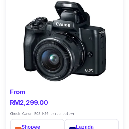
From
RM2,299.00
Check Canon EOS M50 price below:
Shopee
Lazada