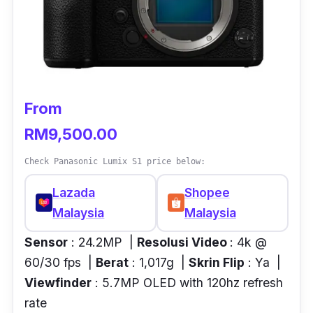
From
RM9,500.00
Check Panasonic Lumix S1 price below:
Lazada
Shopee
Malaysia
Malaysia
Sensor
: 24.2MP |
Resolusi Video
: 4k @
60/30 fps |
Berat
: 1,017g |
Skrin Flip
: Ya |
Viewfinder
: 5.7MP OLED with 120hz refresh
rate