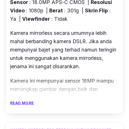
Sensor
: 18.0MP APS-C CMOS |
Resolusi
Video
: 1080p |
Berat
: 301g |
Skrin Flip
:
Ya |
Viewfinder
: Tidak
Kamera mirrorless secara umumnya lebih
mahal berbanding kamera DSLR. Jika anda
mempunyai bajet yang terhad namun teringin
untuk menggunakan kamera mirrorless,
jenama ini sangat disarankan.
Kamera ini mempunyai sensor 18MP mampu
menangkap gambar dengan baik dan
mempunyai perincian yang bagus. Ia juga
READ MORE
mampu menangkap gambar dalam pelbagai
pencahayaan melalui penawaran ISO 100-
12800. Ia juga boleh merakam video pada