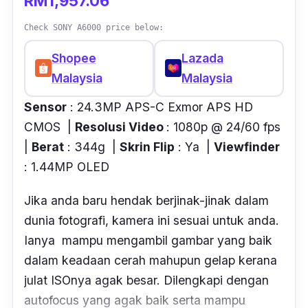
RM1,957.06
Check SONY A6000 price below:
Shopee
Lazada
Malaysia
Malaysia
Sensor
: 24.3MP APS-C Exmor APS HD
CMOS |
Resolusi Video
: 1080p @ 24/60 fps
|
Berat
: 344g |
Skrin Flip
: Ya |
Viewfinder
: 1.44MP OLED
Jika anda baru hendak berjinak-jinak dalam
dunia fotografi, kamera ini sesuai untuk anda.
Ianya mampu mengambil gambar yang baik
dalam keadaan cerah mahupun gelap kerana
julat ISOnya agak besar. Dilengkapi dengan
autofocus yang agak baik serta mampu