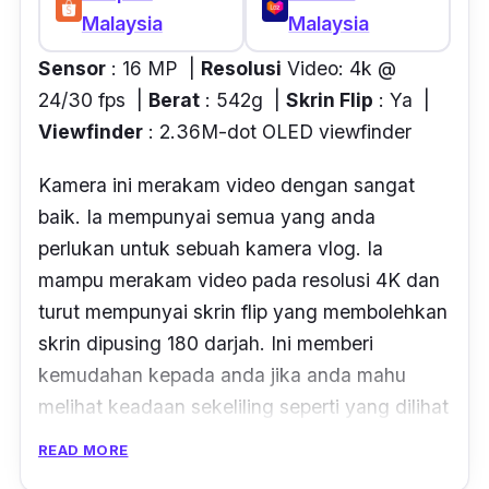
Malaysia
Malaysia
Sensor
: 16 MP |
Resolusi
Video: 4k @
24/30 fps |
Berat
: 542g |
Skrin Flip
: Ya |
Viewfinder
: 2.36M-dot OLED viewfinder
Kamera ini merakam video dengan sangat
baik. Ia mempunyai semua yang anda
perlukan untuk sebuah kamera vlog. Ia
mampu merakam video pada resolusi 4K dan
turut mempunyai skrin flip yang membolehkan
skrin dipusing 180 darjah. Ini memberi
kemudahan kepada anda jika anda mahu
melihat keadaan sekeliling seperti yang dilihat
dalam kamera secara langsung.
READ MORE