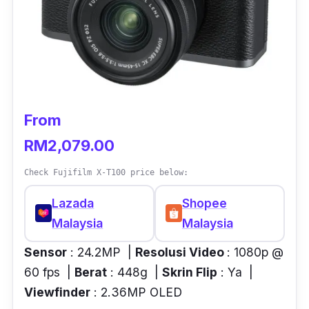
From
RM2,079.00
Check Fujifilm X-T100 price below:
Lazada
Shopee
Malaysia
Malaysia
Sensor
: 24.2MP |
Resolusi Video
: 1080p @
60 fps |
Berat
: 448g |
Skrin Flip
: Ya |
Viewfinder
: 2.36MP OLED