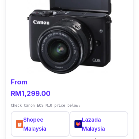
From
RM1,299.00
Check Canon EOS M10 price below:
Shopee
Lazada
Malaysia
Malaysia