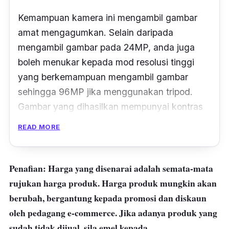
Kemampuan kamera ini mengambil gambar
amat mengagumkan. Selain daripada
mengambil gambar pada 24MP, anda juga
boleh menukar kepada mod resolusi tinggi
yang berkemampuan mengambil gambar
sehingga 96MP jika menggunakan tripod.
Gambar yang dihasilkan mempunyai kontras
dan warna lebih baik.
READ MORE
Autofocus dan pengecaman wajah juga cukup
pantas walaupun dalam keadaan gelap. Ia
Penafian: Harga yang disenarai adalah semata-mata
juga mempunyai
viewfinder
elektronik yang
rujukan harga produk. Harga produk mungkin akan
merupakan antara yang terbaik di pasaran.
berubah, bergantung kepada promosi dan diskaun
oleh pedagang e-commerce. Jika adanya produk yang
sudah tidak dijual, sila emel kepada