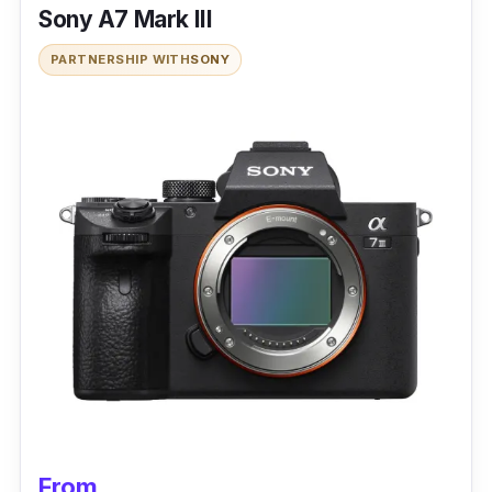
4:2:2, output HDMI dan juga penawaran profil
Sony A7 Mark III
log-gamma melalui naik taraf firmware yang
PARTNERSHIP WITH
SONY
berbayar.
From