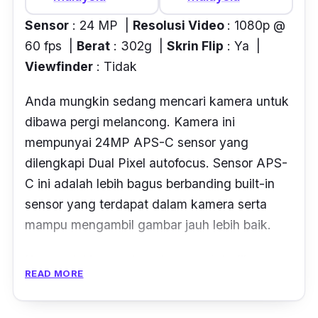
Sensor
: 24 MP |
Resolusi Video
: 1080p @
60 fps |
Berat
: 302g |
Skrin Flip
: Ya |
Viewfinder
: Tidak
Anda mungkin sedang mencari kamera untuk
dibawa pergi melancong. Kamera ini
mempunyai 24MP APS-C sensor yang
dilengkapi Dual Pixel
autofocus
. Sensor APS-
C ini adalah lebih bagus berbanding built-in
sensor yang terdapat dalam kamera serta
mampu mengambil gambar jauh lebih baik.
Kamera ini juga cukup ringan untuk dibawa
READ MORE
kemana sahaja dengan berat hanya 302g
sahaja. Bukan itu sahaja, ianya