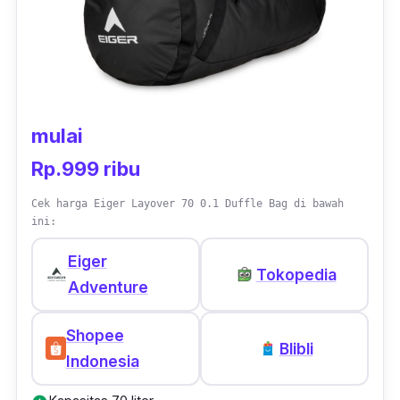
Dengan dimensi 27 x 14 x 42,5 cm dan total
kapasitas 22 liter, Shoreside Pack 22L adalah
pilihan yang ideal untuk membawa barang-
barang kamu dengan nyaman. Bisa
mulai
dikatakan, tas ini merupakan ransel yang
tidak hanya fungsional tetapi juga ramah
Rp.999 ribu
lingkungan, memberikan kontribusi positif
Cek harga Eiger Layover 70 0.1 Duffle Bag di bawah
terhadap perlindungan lingkungan.
ini:
Eiger
Tokopedia
Adventure
Shopee
Blibli
Indonesia