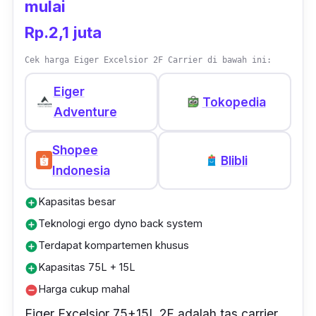
mulai
adalah teman setia kamu untuk segala
Rp.2,1 juta
kebutuhan sehari-hari.
Cek harga Eiger Excelsior 2F Carrier di bawah ini:
Tidak hanya itu, tas Eiger terbaik ini juga
memiliki saku khusus untuk laptop dengan
Eiger
Tokopedia
ukuran maksimal 14 inci, saku depan untuk
Adventure
akses cepat, dua saku samping dengan
Shopee
penutup, dan saku untuk botol minum,
Blibli
Indonesia
menjadikannya pilihan yang sempurna untuk
mendukung aktivitasmu.
Kapasitas besar
add_circle
Teknologi ergo dyno back system
add_circle
Terdapat kompartemen khusus
add_circle
Kapasitas 75L + 15L
add_circle
Harga cukup mahal
remove_circle
Eiger Excelsior 75+15L 2F adalah tas carrier