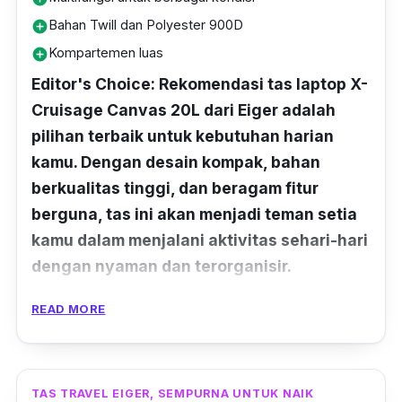
Bahan Twill dan Polyester 900D
add_circle
Kompartemen luas
add_circle
Editor's Choice: Rekomendasi tas laptop X-
Cruisage Canvas 20L dari Eiger adalah
pilihan terbaik untuk kebutuhan harian
kamu. Dengan desain kompak, bahan
berkualitas tinggi, dan beragam fitur
berguna, tas ini akan menjadi teman setia
kamu dalam menjalani aktivitas sehari-hari
dengan nyaman dan terorganisir.
Untuk kamu yang sedang mencari tas laptop
READ MORE
dari Eiger yang kuat dan berkualitas,
Rekomendasi ini bisa menjadi pilihan yang
tepat. X-Cruisage Canvas 20L adalah solusi
TAS TRAVEL EIGER, SEMPURNA UNTUK NAIK