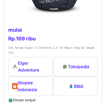
penggunaan saat beraktivitas.
Dengan desain yang praktis dan fungsional,
Tourer Shoulder Bag adalah pilihan yang tepat
untuk mendukung kebutuhan sehari-hari
mulai
kamu dengan gaya yang tetap
fashionable
.
Rp.169 ribu
Cek harga Eiger Z-Conserve 2.0 1F Waist Bag di bawah
ini:
Eiger
Tokopedia
Adventure
Shopee
Blibli
Indonesia
Desain simpel
add_circle