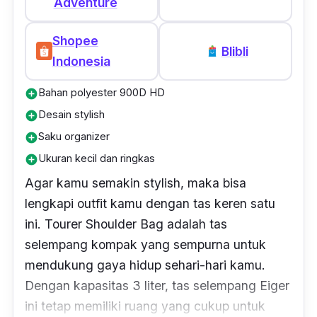
Adventure
Dilengkapi dengan tambahan tali dada, tas
Shopee
Eiger terbaru seri Excelsior 75+15L 2F adalah
Blibli
Indonesia
pilihan sempurna untuk pengalaman ekspedisi
yang luar biasa dan trekking berdurasi
Bahan polyester 900D HD
add_circle
panjang.
Desain stylish
add_circle
Saku organizer
add_circle
Ukuran kecil dan ringkas
add_circle
Agar kamu semakin stylish, maka bisa
lengkapi outfit kamu dengan tas keren satu
ini.
Tourer Shoulder Bag adalah tas
selempang kompak yang sempurna untuk
mendukung gaya hidup sehari-hari kamu.
Dengan kapasitas 3 liter, tas selempang Eiger
ini tetap memiliki ruang yang cukup untuk