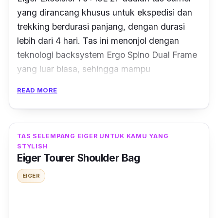
yang dirancang khusus untuk ekspedisi dan
trekking
berdurasi panjang, dengan durasi
lebih dari 4 hari. Tas ini menonjol dengan
teknologi
backsystem Ergo Spino Dual Frame
yang luar biasa, sehingga mampu
mendistribusikan beban secara merata dan
READ MORE
menjaga tulang belakang kamu dari risiko
cedera. Dengan ruang sirkulasi udara yang
lebih luas, kamu akan merasakan
TAS SELEMPANG EIGER UNTUK KAMU YANG
kenyamanan luar biasa bahkan selama
STYLISH
perjalanan panjang.
Eiger Tourer Shoulder Bag
EIGER
Excelsior 75+15L 2F dilengkapi dengan fitur-
fitur yang sangat berguna, termasuk
kompartemen utama dengan sekat dan akses