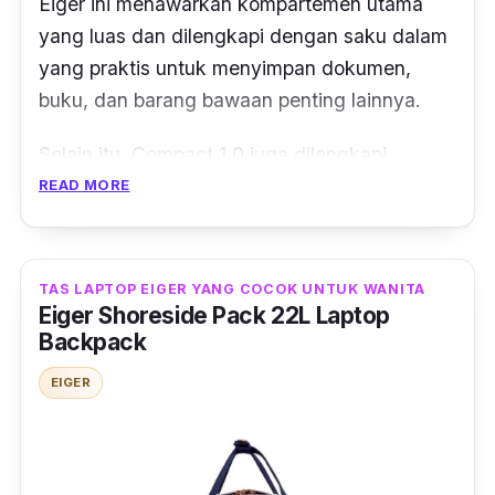
Eiger ini menawarkan kompartemen utama
yang luas dan dilengkapi dengan saku dalam
yang praktis untuk menyimpan dokumen,
buku, dan barang bawaan penting lainnya.
Selain itu, Compact 1.0 juga dilengkapi
dengan dua saku samping yang berguna
READ MORE
untuk menyimpan barang kecil dan dua saku
samping berbahan mesh yang dirancang
khusus untuk membawa botol air. Dengan
TAS LAPTOP EIGER YANG COCOK UNTUK WANITA
Eiger Shoreside Pack 22L Laptop
dimensi yang kompak, yaitu 32 x 14 x 47 cm,
Backpack
tas ini mudah dibawa ke mana saja dan
sangat cocok untuk kegiatan outdoor kamu.
EIGER
Compact 1.0 adalah pilihan yang praktis dan
fungsional untuk membantu kamu tetap
terorganisir saat beraktivitas.