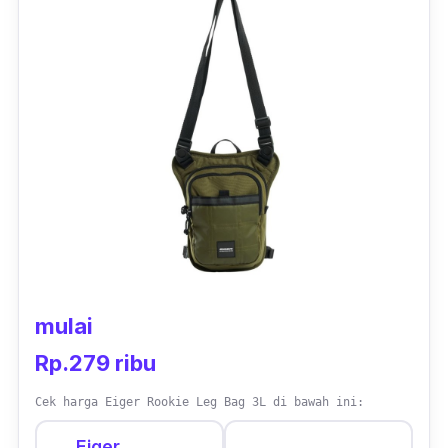
dokumen, serta ruang yang cukup untuk
laptop hingga 14 inci. Tidak hanya itu saja,
tersedia tali dada yang meningkatkan
kenyamanan ketika kamu membawa beban
berat. Dengan bahan berkualitas tinggi dan
daya tahan terhadap air, tas Eiger terbaru ini
adalah pilihan yang bisa kamu andalkan untuk
kegiatan sehari-hari.
mulai
Rp.279 ribu
Cek harga Eiger Rookie Leg Bag 3L di bawah ini:
Eiger