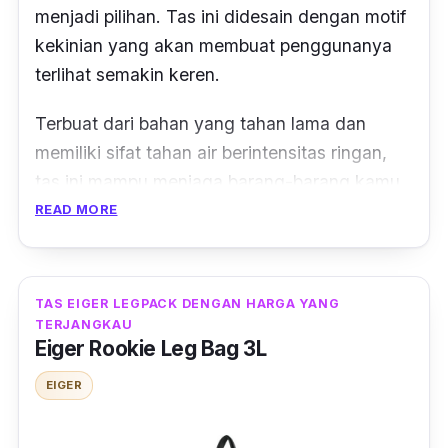
menjadi pilihan. Tas ini didesain dengan motif
kekinian yang akan membuat penggunanya
terlihat semakin keren.
Terbuat dari bahan yang tahan lama dan
memiliki sifat tahan air berintensitas ringan,
tas ini mampu menjaga barang-barang kamu
tetap kering dalam cuaca tidak terlalu
READ MORE
ekstrem. Kamu juga akan menemukan dua
saku samping dan satu saku depan yang
praktis untuk menyimpan barang tambahan
TAS EIGER LEGPACK DENGAN HARGA YANG
yang sering Anda butuhkan dengan cepat.
TERJANGKAU
Eiger Rookie Leg Bag 3L
Diario Termina 2.0 memiliki fitur-fitur hebat
EIGER
lainnya, termasuk kompartemen utama
dengan saku dalam yang ideal untuk