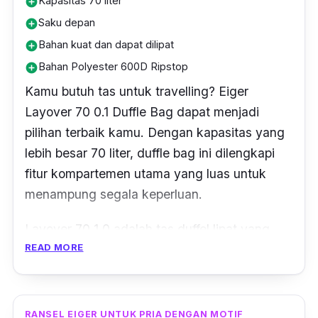
Kapasitas 70 liter
add_circle
Saku depan
add_circle
Bahan kuat dan dapat dilipat
add_circle
Bahan Polyester 600D Ripstop
add_circle
Kamu butuh tas untuk travelling? Eiger
Layover 70 0.1 Duffle Bag dapat menjadi
pilihan terbaik kamu. Dengan kapasitas yang
lebih besar 70 liter, duffle bag ini dilengkapi
fitur kompartemen utama yang luas untuk
menampung segala keperluan.
Layover 70 1.0 adalah tas duffel lipat yang
READ MORE
sangat cocok untuk menemani petualangan
traveling kamu. Tas ini memiliki kemampuan
unik untuk dilipat menjadi ukuran yang lebih
kecil, memungkinkan kamu menghemat ruang
RANSEL EIGER UNTUK PRIA DENGAN MOTIF