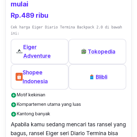
mulai
Coat, tas ini tahan lama dan dapat
menghadapi segala cuaca. Tas Eiger terbaik
Rp.489 ribu
ini juga dilengkapi dengan berbagai fitur yang
Cek harga Eiger Diario Termina Backpack 2.0 di bawah
sangat berguna, termasuk saku depan
ini:
dengan gantungan kunci, kompartemen
Eiger
utama yang luas dengan ritsleting yang dapat
Tokopedia
Adventure
dikunci, lubang eyelet untuk tempat kunci
gembok, pita kait, saku bagian dalam untuk
Shopee
barang bawaan kecil, dan tali gendong yang
Blibli
Indonesia
dapat dilepas pasang.
Motif kekinian
add_circle
Kompartemen utama yang luas
add_circle
Kantong banyak
add_circle
Apabila kamu sedang mencari tas ransel yang
bagus, ransel Eiger seri Diario Termina bisa