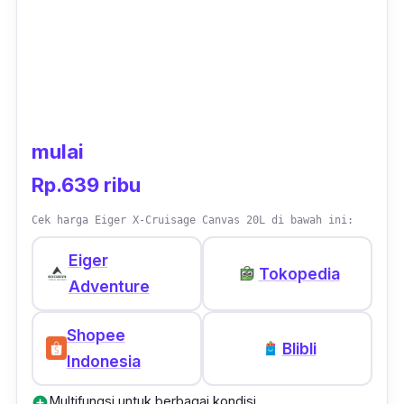
mulai
Rp.639 ribu
Cek harga Eiger X-Cruisage Canvas 20L di bawah ini:
Eiger
Tokopedia
Adventure
Shopee
Blibli
Indonesia
Multifungsi untuk berbagai kondisi
add_circle