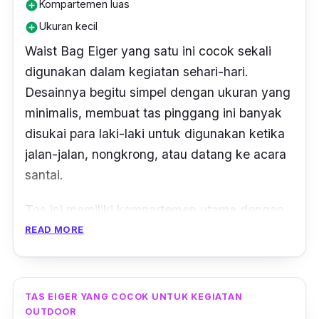
Kompartemen luas
add_circle
Ukuran kecil
add_circle
Waist Bag Eiger yang satu ini cocok sekali
digunakan dalam kegiatan sehari-hari.
Desainnya begitu simpel dengan ukuran yang
minimalis, membuat tas pinggang ini banyak
disukai para laki-laki untuk digunakan ketika
jalan-jalan, nongkrong, atau datang ke acara
santai.
Tas ini memiliki kompartemen utama dengan
saku dalam yang sangat berguna untuk
READ MORE
menjaga barang-barang kamu tetap teratur
dan terorganisir. Selain itu, ada juga saku
depan dengan resleting untuk barang-barang
TAS EIGER YANG COCOK UNTUK KEGIATAN
yang memerlukan akses cepat. Dibuat dari
OUTDOOR