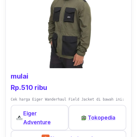
Kamu bisa menyimpan jaket ini dalam waktu
yang lama dan tidak akan rusak karena
bahannya awet dan tidak mudah robek. Soal
harga jaket Eiger ini Pastinya tidak sampai
menguras kantong kamu karena Eiger
merupakan produk lokal Indonesia.
mulai
Rp.510 ribu
Cek harga Eiger Wanderhaul Field Jacket di bawah ini:
Eiger
Tokopedia
Adventure