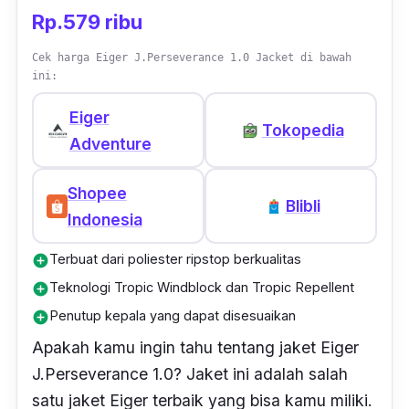
Rp.579 ribu
Cek harga Eiger J.Perseverance 1.0 Jacket di bawah
ini:
Eiger
Tokopedia
Adventure
Shopee
Blibli
Indonesia
Terbuat dari poliester ripstop berkualitas
add_circle
Teknologi Tropic Windblock dan Tropic Repellent
add_circle
Penutup kepala yang dapat disesuaikan
add_circle
Apakah kamu ingin tahu tentang jaket Eiger
J.Perseverance 1.0? Jaket ini adalah salah
satu jaket Eiger terbaik yang bisa kamu miliki.