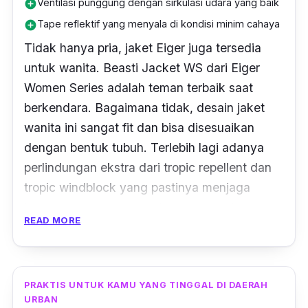
Ventilasi punggung dengan sirkulasi udara yang baik
add_circle
Tape reflektif yang menyala di kondisi minim cahaya
add_circle
Tidak hanya pria, jaket Eiger juga tersedia
untuk wanita. Beasti Jacket WS dari Eiger
Women Series adalah teman terbaik saat
berkendara. Bagaimana tidak, desain jaket
wanita ini sangat fit dan bisa disesuaikan
dengan bentuk tubuh. Terlebih lagi adanya
perlindungan ekstra dari
tropic repellent dan
tropic windblock
yang pastinya menjaga
kamu agar tetap aman dan mencegah
READ MORE
kedinginan.
Tentu saja, ventilasi punggung memberikan
sirkulasi udara yang lebih baik ketika cuaca
PRAKTIS UNTUK KAMU YANG TINGGAL DI DAERAH
sedang panas-panasnya. Berkendara saat
URBAN