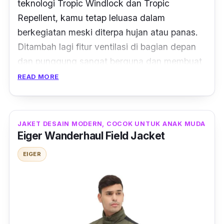
teknologi
Tropic Windlock dan Tropic
Repellent
, kamu tetap leluasa dalam
berkegiatan meski diterpa hujan atau panas.
Ditambah lagi fitur ventilasi di bagian depan
dan punggung sangat berguna dan membuat
nyaman, karena mengurangi jumlah keringat
READ MORE
yang keluar dan tidak menimbulkan gerah.
Cap
hoodie-nya pun tebal disertai bukaan
JAKET DESAIN MODERN, COCOK UNTUK ANAK MUDA
resleting depan yang rapat dan super aman.
Eiger Wanderhaul Field Jacket
Selain ujung bawah lengannya dibuat elastis,
EIGER
jaket ini semakin apik dengan penambahan
empat buah saku, yakni saku luar dan saku
dalam. Plus, bahan utamanya terbuat dari
nylon yang membuat jaket bersifat
waterproof
, ringan dan kuat.