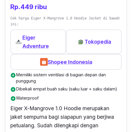
Rp.449 ribu
Cek harga Eiger X-Mangrove 1.0 Hoodie Jacket di bawah
ini:
Eiger
Tokopedia
Adventure
Shopee Indonesia
Memiliki sistem ventilasi di bagian depan dan
add_circle
punggung
Dibekali empat buah saku (saku luar + saku dalam)
add_circle
Waterproof
add_circle
Eiger X-Mangrove 1.0 Hoodie merupakan
jaket sempurna bagi siapapun yang berjiwa
petualang. Sudah dilengkapi dengan