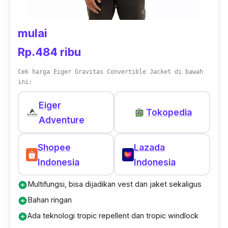
mulai
Rp.484 ribu
Cek harga Eiger Gravitas Convertible Jacket di bawah
ini:
Eiger
Tokopedia
Adventure
Shopee
Lazada
Indonesia
Indonesia
Multifungsi, bisa dijadikan vest dan jaket sekaligus
add_circle
Bahan ringan
add_circle
Ada teknologi tropic repellent dan tropic windlock
add_circle