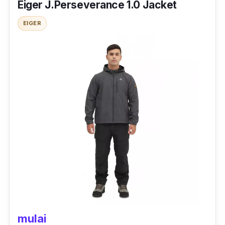
Eiger J.Perseverance 1.0 Jacket
Satu hal yang menarik dari jaket ini adalah
EIGER
bisa dikemas dan diubah menjadi bantal leher.
Karena dapat diubah menjadi bantal, jaket
bomber dari Eiger ini juga mempunyai sarung
bantal yang terdapat di saku bagian dada
yang dilengkapi ritsleting.
Jaket Eiger pria dengan desain packable
semakin terlihat menarik, karena memiliki
model rib di bagian kerah, ujung lengan, dan
ujung bawahnya. Di setiap pembeliannya
kamu juga akan mendapatkan instruksi
mengemas jaket di bagian dalamnya.
mulai