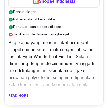
Shopee Indonesia
Desain elegan
add_circle
Bahan material berkualitas
add_circle
Penutup kepala dapat dilepas
add_circle
Tidak memiliki lapisan penghangat
remove_circle
Bagi kamu yang mencari jaket bermodel
simpel namun keren, maka segeralah kamu
melirik Eiger Wanderhaul Field ini. Selain
dirancang dengan desain modern yang jadi
tren di kalangan anak-anak muda, jaket
berbahan polyester ini sempurna digunakan
kalau kamu sering berkendara atau naik
transportasi umum.
READ MORE
Jaket ini semakin apik karena berwarna hitam