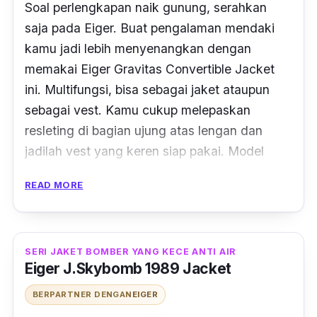
Soal perlengkapan naik gunung, serahkan
saja pada Eiger. Buat pengalaman mendaki
kamu jadi lebih menyenangkan dengan
memakai Eiger Gravitas Convertible Jacket
ini. Multifungsi, bisa sebagai jaket ataupun
sebagai
vest
. Kamu cukup melepaskan
resleting di bagian ujung atas lengan dan
jadilah
vest
yang keren siap pakai. Model
parasut yang klasik dan jadi kegemaran
READ MORE
banyak orang.
Jaket ini berbahan ringan untuk menemani
segala kegiatan
hiking
maupun lari dalam
SERI JAKET BOMBER YANG KECE ANTI AIR
Eiger J.Skybomb 1989 Jacket
berbagai kondisi cuaca. Apalagi sudah
dipasang fitur anti gerah berupa teknologi
BERPARTNER DENGAN
EIGER
tropic repellent dan tropic windlock
, yang