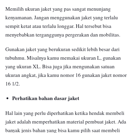
barang penting.
Memilih ukuran jaket yang pas sangat menunjang
kenyamanan.
Jangan menggunakan jaket yang terlalu
Mengenai penampilan, jaket ini hadir dengan
sempit ketat atau terlalu longgar. Hal tersebut bisa
gaya modern dan sporty, tersedia dalam dua
menyebabkan terganggunya pergerakan dan mobilitas.
pilihan warna, abu-abu dan hitam yang
elegan. productnation
Gunakan jaket yang berukuran sedikit lebih besar dari
tubuhmu. Misalnya kamu memakai ukuran L, gunakan
yang ukuran XL. Bisa juga jika mengunakan satuan
ukuran angkat, jika kamu nomor 16 gunakan jaket nomor
16 1/2.
Perhatikan bahan dasar jaket
Hal lain yang perlu diperhatikan ketika hendak membeli
jaket adalah memperhatikan material pembuat jaket. Ada
banyak jenis bahan yang bisa kamu pilih saat membeli