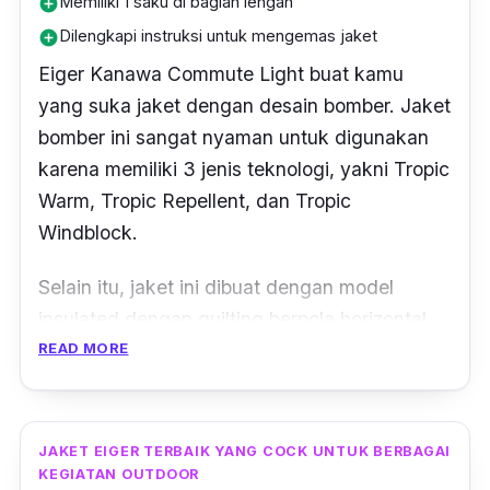
Memiliki 1 saku di bagian lengan
add_circle
Dilengkapi instruksi untuk mengemas jaket
add_circle
Eiger Kanawa Commute Light buat kamu
yang suka jaket dengan desain bomber. Jaket
bomber ini sangat nyaman untuk digunakan
karena memiliki 3 jenis teknologi, yakni Tropic
Warm, Tropic Repellent, dan Tropic
Windblock.
Selain itu, jaket ini dibuat dengan model
insulated dengan quilting berpola horizontal.
Di samping itu, Eiger Kanawa Commute Light
READ MORE
Bomber ini memiliki 1 saku di bagian dada
yang dilengkapi ritsleting. Begitu juga dengan
2 saku di bagian samping. Tak hanya itu,
JAKET EIGER TERBAIK YANG COCK UNTUK BERBAGAI
jaket ini juga memiliki 1 saku di bagian lengan.
KEGIATAN OUTDOOR