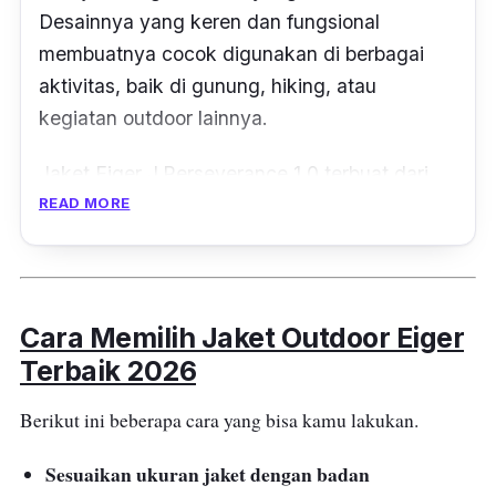
Desainnya yang keren dan fungsional
membuatnya cocok digunakan di berbagai
aktivitas, baik di gunung, hiking, atau
kegiatan outdoor lainnya.
Jaket Eiger J.Perseverance 1.0 terbuat dari
bahan berkualitas tinggi, memberikan
READ MORE
perlindungan optimal dari angin dan cuaca
dingin. Dengan teknologi terkini, jaket ini juga
tahan terhadap air, sehingga kamu tetap
Cara Memilih Jaket Outdoor Eiger
kering saat hujan.
Terbaik 2026
Kamu akan merasa nyaman berkat lapisan
Berikut ini beberapa cara yang bisa kamu lakukan.
dalam yang lembut dan memberikan isolasi
yang baik. Saku-saku yang tersedia juga
Sesuaikan ukuran jaket dengan badan
memberikan ruang ekstra untuk menyimpan