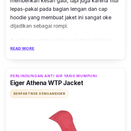
memberikan kesan gaul, tapi juga karena fitur
lepas-pakai pada bagian lengan dan
cap
hoodie yang membuat jaket ini sangat oke
dijadikan sebagai rompi.
Aspek kepraktisan ini juga terlihat dari tiga
buah saku di bagian samping dan di dada
READ MORE
sebelah kiri yang terpampang logo Eiger.
Bahkan, yang membuat jaket ini semakin
keren lagi berkat warna hitam solid
PERLINDUNGAN ANTI AIR YANG MUMPUNI
Eiger Athena WTP Jacket
kegemaran semua laki-laki.
BERPARTNER DENGAN
EIGER
Konstruksi dan
padding
-nya menjaga tubuh
kamu tetap hangat dan nyaman dalam kondisi
berpergian. Seri Versawear berbahan
polyester ini cocok kamu gunakan untuk