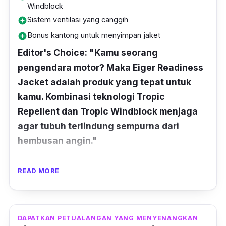
Windblock
Sistem ventilasi yang canggih
add_circle
Bonus kantong untuk menyimpan jaket
add_circle
Editor's Choice: "Kamu seorang
pengendara motor? Maka Eiger Readiness
Jacket adalah produk yang tepat untuk
kamu. Kombinasi teknologi Tropic
Repellent dan Tropic Windblock menjaga
agar tubuh terlindung sempurna dari
hembusan angin."
Kamu pun kamu tidak perlu takut kegerahan,
READ MORE
karena sistem ventilasi canggihnya
memberikan rasa adem dan nyaman. Tak
lupa, terdapat tudung yang mampu
DAPATKAN PETUALANGAN YANG MENYENANGKAN
menghalau kepala dari terik matahari maupun