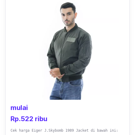
sempurna menahan hembusan angin atau
hawa dingin menusuk kulit.
Ditambah lagi, sistem ventilasi pada bagian
punggung mencegah keringat sehingga tidak
membuat lengket. Tak ketinggalan saku
samping yang pas dengan ukuran tangan.
Jaket Eiger keren ini bisa kamu dapatkan
dengan harga di bawah satu jutaan. Varian
warnanya sendiri tersedia dalam warna hitam
atau
navy
. Manakah yang jadi favorit kamu?
mulai
Rp.522 ribu
Cek harga Eiger J.Skybomb 1989 Jacket di bawah ini: