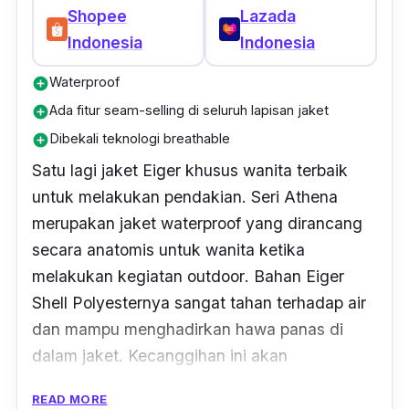
Shopee
Lazada
Indonesia
Indonesia
Waterproof
add_circle
Ada fitur seam-selling di seluruh lapisan jaket
add_circle
Dibekali teknologi breathable
add_circle
Satu lagi jaket Eiger khusus wanita terbaik
untuk melakukan pendakian. Seri Athena
merupakan jaket
waterproof
yang dirancang
secara anatomis untuk wanita ketika
melakukan kegiatan
outdoor
. Bahan Eiger
Shell Polyesternya sangat tahan terhadap air
dan mampu menghadirkan hawa panas di
dalam jaket. Kecanggihan ini akan
memastikan kamu tetap kering dari hujan
READ MORE
maupun keringat di saat yang sama.