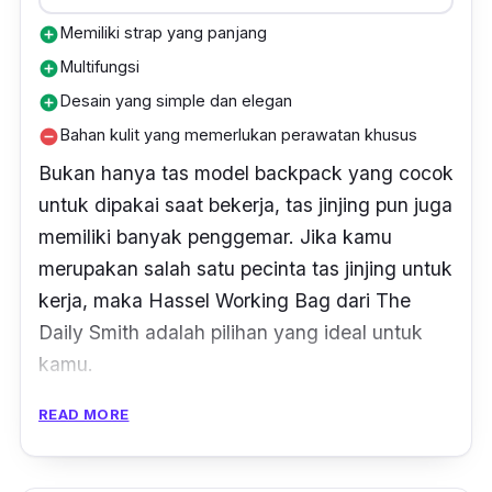
Memiliki strap yang panjang
add_circle
Multifungsi
add_circle
Desain yang simple dan elegan
add_circle
Bahan kulit yang memerlukan perawatan khusus
remove_circle
Bukan hanya tas model
backpack
yang cocok
untuk dipakai saat bekerja, tas jinjing pun juga
memiliki banyak penggemar. Jika kamu
merupakan salah satu pecinta tas jinjing untuk
kerja, maka Hassel Working Bag dari The
Daily Smith adalah pilihan yang ideal untuk
kamu.
READ MORE
Sebab, tas kerja pria yang satu ini merupakan
produk multifungsi yang dilengkapi dengan
strap
panjang. Jadi, kamu tidak hanya bisa