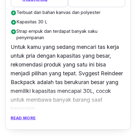
Terbuat dari bahan kanvas dan polyester
add_circle
Kapasitas 30 L
add_circle
Strap empuk dan terdapat banyak saku
add_circle
penyimpanan
Untuk kamu yang sedang mencari tas kerja
untuk pria dengan kapasitas yang besar,
rekomendasi produk yang satu ini bisa
menjadi pilihan yang tepat. Svggest Reindeer
Backpack adalah tas berukuran besar yang
memiliki kapasitas mencapai 30L, cocok
untuk membawa banyak barang saat
bepergian.
READ MORE
Tas ransel ini terbuat dari kanvas tebal yang
dilapisi dengan polyester, menjadikannya