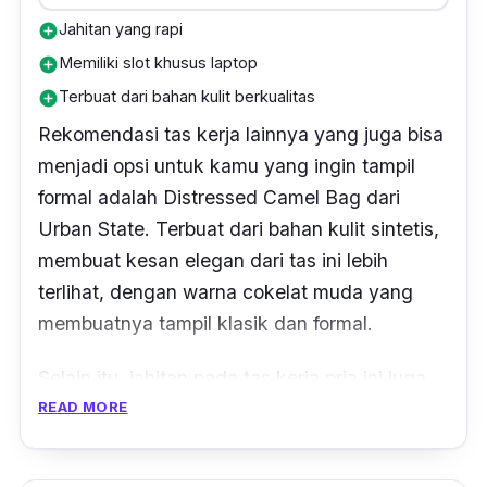
Jahitan yang rapi
add_circle
Memiliki slot khusus laptop
add_circle
Terbuat dari bahan kulit berkualitas
add_circle
Rekomendasi tas kerja lainnya yang juga bisa
menjadi opsi untuk kamu yang ingin tampil
formal adalah Distressed Camel Bag dari
Urban State. Terbuat dari bahan kulit sintetis,
membuat kesan elegan dari tas ini lebih
terlihat, dengan warna cokelat muda yang
membuatnya tampil klasik dan formal.
Selain itu, jahitan pada tas kerja pria ini juga
terlihat sangat rapi dan membuat produk ini
READ MORE
tampak lebih estetik. Pada bagian belakang
tas juga tersedia kantong yang dilengkapi