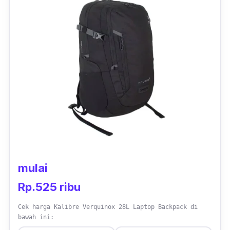
untuk barang-barang kecilmu.
Selain itu, tas kerja ransel ini juga dilengkapi
dengan saku di bagian depan dengan ukuran
cukup besar, sehingga kamu bisa meletakkan
barang-barang yang sering kamu gunakan
seperti, HP, notes, dompet dan lainnya.
Terdapat saku bagian samping yang bisa
kamu gunakan untuk menyimpan botol
minum. Meski dibanderol dengan harga yang
cukup terjangkau, kualitas dari tas kulit ransel
ini tidak kalah bagus dengan brand lainnya.
mulai
Rp.525 ribu
Cek harga Kalibre Verquinox 28L Laptop Backpack di
bawah ini: