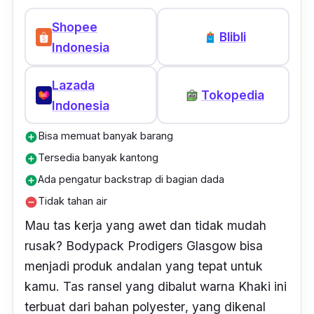
Shopee
Blibli
Indonesia
Lazada
Tokopedia
Indonesia
Bisa memuat banyak barang
add_circle
Tersedia banyak kantong
add_circle
Ada pengatur backstrap di bagian dada
add_circle
Tidak tahan air
remove_circle
Mau tas kerja yang awet dan tidak mudah
rusak? Bodypack Prodigers Glasgow bisa
menjadi produk andalan yang tepat untuk
kamu. Tas ransel yang dibalut warna Khaki ini
terbuat dari bahan
polyester
, yang dikenal