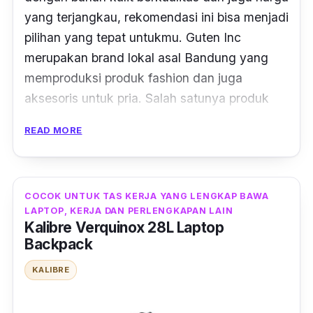
yang terjangkau, rekomendasi ini bisa menjadi
pilihan yang tepat untukmu. Guten Inc
merupakan brand lokal asal Bandung yang
memproduksi produk fashion dan juga
aksesoris untuk pria. Salah satunya produk
tas ransel kulit yang satu ini.
READ MORE
Bruce backpack sendiri adalah tas kerja untuk
pria yang cocok digunakan untuk menemani
kegiatan sehari-hari. Tas ini terbuat dari
COCOK UNTUK TAS KERJA YANG LENGKAP BAWA
LAPTOP, KERJA DAN PERLENGKAPAN LAIN
bahan faux leather (kulit sintetis) yang
Kalibre Verquinox 28L Laptop
berkualitas dengan sablonan logo Guten Inc.
Backpack
Produk ini memiliki kompartemen utama
KALIBRE
dengan saku di dalam, yang bisa menyimpan
laptop 14", dokumen dan juga saku kecil