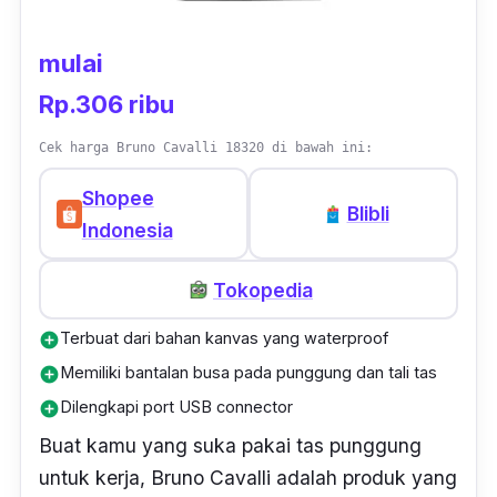
Reindeer Backpack merupakan pilihan yang
praktis dan stylish untuk kebutuhan
mulai
penyimpanan kamu ketika bepergian.
Rp.306 ribu
Svggest Reindeer Backpack tersedia dalam
Cek harga Bruno Cavalli 18320 di bawah ini:
tiga pilihan warna yang berbeda, yaitu Black,
Shopee
Hazelnut, dan Gipsy. Tas kerja ini memiliki
Blibli
Indonesia
sandaran bahu yang dapat disesuaikan
panjangnya, sehingga menambah
Tokopedia
kenyamananmu saat menggunakannya.
Terbuat dari bahan kanvas yang waterproof
add_circle
Memiliki bantalan busa pada punggung dan tali tas
add_circle
Dilengkapi port USB connector
add_circle
Buat kamu yang suka pakai tas punggung
untuk kerja, Bruno Cavalli adalah produk yang