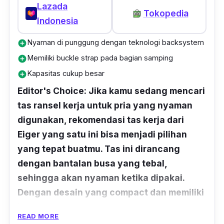
Lazada
Tokopedia
Indonesia
Nyaman di punggung dengan teknologi backsystem
add_circle
Memiliki buckle strap pada bagian samping
add_circle
Kapasitas cukup besar
add_circle
Editor's Choice: Jika kamu sedang mencari
tas ransel kerja untuk pria yang nyaman
digunakan, rekomendasi tas kerja dari
Eiger yang satu ini bisa menjadi pilihan
yang tepat buatmu. Tas ini dirancang
dengan bantalan busa yang tebal,
sehingga akan nyaman ketika dipakai.
Dengan desain yang compact dan memiliki
kompartemen yang cukup luas, kamu pun
READ MORE
dapat memasukkan laptop ke dalam tas ini.