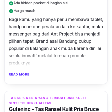
Ada hidden pocket di bagian sisi
add_circle
Harga murah
add_circle
Bagi kamu yang hanya perlu membawa tablet,
handphone dan peralatan lain ke kantor, maka
messenger bag dari Ant Project bisa menjadi
pilihan tepat. Brand asal Bandung cukup
popular di kalangan anak muda karena dinilai
selalu inovatif melalui torehan produk-
produknya.
READ MORE
Ant Project membawa inovasi terbaru dengan
menciptakan seri ANT300 yang
menggabungkan konsep messenger bag dan
tas selempang dalam satu produk. Maka dari
TAS KERJA PRIA YANG TERBUAT DARI KULIT
SINTETIS BERKUALITAS
itu, model dan desainnya yang sangat kasual
Guteninc - Tas Ransel Kulit Pria Bruce
membuat messenger bag pria ini cocok