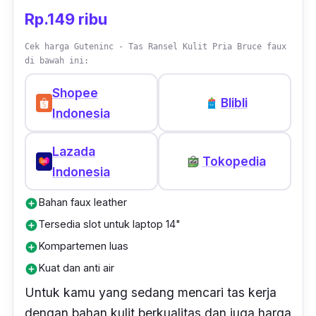
Rp.149 ribu
memakai resleting. Memiliki dimensi 35 x 8 x
35 cm, Ant Project menawarkan beberapa
Cek harga Guteninc - Tas Ransel Kulit Pria Bruce faux
pilihan warna seperti hitam, navy, dan hijau
di bawah ini:
army.
Shopee
Blibli
Indonesia
Lazada
Tokopedia
Indonesia
Bahan faux leather
add_circle
Tersedia slot untuk laptop 14"
add_circle
Kompartemen luas
add_circle
Kuat dan anti air
add_circle
Untuk kamu yang sedang mencari tas kerja
dengan bahan kulit berkualitas dan juga harga