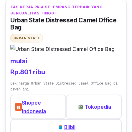
menjadikannya tas jinjing, tetapi juga sebagai
TAS KERJA PRIA SELEMPANG TERBAIK YANG
BERKUALITAS TINGGI
sling bag
. Selain serbaguna, tas ini juga tampil
Urban State Distressed Camel Office
elegan dengan desainnya yang simpel dan
Bag
polos, sehingga cocok untuk kamu yang
URBAN STATE
memiliki tuntutan untuk tampil formal.
Untuk kapasitasnya sendiri, tas kerja pria
mulai
selempang ini memiliki muatan yang cukup
Rp.801 ribu
besar. Pada penyimpanan utamanya terdapat
ruang khusus untuk laptop, jadi kamu bisa
Cek harga Urban State Distressed Camel Office Bag di
menyimpan
file
kertas dan laptop secara
bawah ini:
terpisah. Tidak ketinggalan juga saku kecil
Shopee
yang bisa kamu gunakan untuk menyimpan
Tokopedia
Indonesia
ponsel ataupun barang lainnya.
Blibli