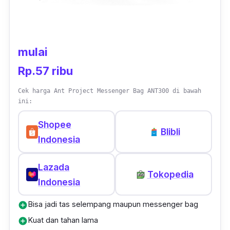
merupakan teknologi
backsystem
yang
dirancang khusus untuk memberi
kenyamanan pada punggung.
mulai
Dengan ukuran 47 x 30 cm, tas ransel kerja
Rp.57 ribu
pria Eiger ini terbuat dari material
polyester
Cek harga Ant Project Messenger Bag ANT300 di bawah
yang kuat dan tidak mudah sobek. Bagian
ini:
samping kanan dan kiri tas ini juga dilengkapi
Shopee
dengan
buckle strap
, jadi tas pun akan lebih
Blibli
Indonesia
aman dan tidak mudah terbuka.
Lazada
Tokopedia
Indonesia
Bisa jadi tas selempang maupun messenger bag
add_circle
Kuat dan tahan lama
add_circle