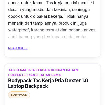
cocok untuk kamu. Tas kerja pria ini memiliki
desain yang modis dan kekinian, sehingga
cocok untuk dipakai bekerja. Tidak hanya
menarik dari tampilannya, produk ini juga
waterproof
, karena terbuat dari bahan kanvas.
Jadi, barang yang tersimpan di dalam tas
tidak akan basah saat hujan.
READ MORE
Produk ini juga menawarkan kenyamanan
dengan adanya busa pada bagian punggung
dan tali tas. Sehingga akan terasa nyaman
TAS KERJA PRIA TERBAIK DENGAN BAHAN
saat dipakai, dan bahu tidak merasa sakit
POLYESTER YANG TAHAN LAMA
Bodypack Tas Kerja Pria Dexter 1.0
ketika kamu membawa tas ini. Kompartemen
Laptop Backpack
yang tersedia pun juga banyak, sehingga
BODYPACK
kamu bisa menyimpan laptop ukuran 14 inci
pada penyimpanan utama. Tersedia juga tali