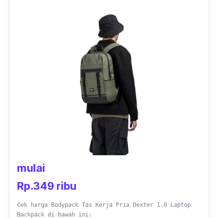
khusus yang berfungsi untuk menggantung
kunci pada bagian dalam tas, sehingga kamu
tak perlu khawatir jika kunci rumah atau kunci
kendaraan yang kamu bawa akan hilang.
Selain itu, tas kerja pria ransel ini juga
dilengkapi dengan
port USB
, jadi kamu bisa
mengisi daya
handphone
atau
gadget
kamu
tanpa harus menyambungkannya ke
powerbank
. Pada bagian tali punggung
terdapat
buckle strap
, yang membuat kamu
lebih mantap untuk menggendong tas ini.
mulai
Rp.349 ribu
Cek harga Bodypack Tas Kerja Pria Dexter 1.0 Laptop
Backpack di bawah ini: