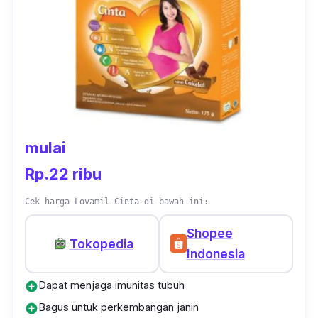
membuat para ibu hamil bisa
mengonsumsinya dengan nyaman dan
praktis.
mulai
Rp.22 ribu
Cek harga Lovamil Cinta di bawah ini:
Shopee
Tokopedia
Indonesia
Dapat menjaga imunitas tubuh
add_circle
Bagus untuk perkembangan janin
add_circle