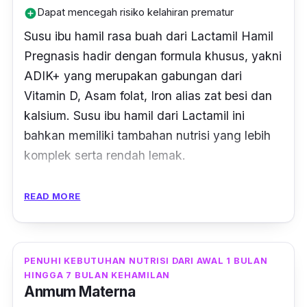
Dapat mencegah risiko kelahiran prematur
add_circle
Susu ibu hamil rasa buah dari Lactamil Hamil
Pregnasis hadir dengan formula khusus, yakni
ADIK+ yang merupakan gabungan dari
Vitamin D, Asam folat, Iron alias zat besi dan
kalsium. Susu ibu hamil dari Lactamil ini
bahkan memiliki tambahan nutrisi yang lebih
komplek serta rendah lemak.
Kandungan nutrisi dengan formula
READ MORE
ACTDuobio+ dalam susu ini dilengkapi
dengan lactamil inisis dan juga inulin yang
dapat meningkatkan asupan serat pangan
PENUHI KEBUTUHAN NUTRISI DARI AWAL 1 BULAN
harian pada ibu hamil.
HINGGA 7 BULAN KEHAMILAN
Anmum Materna
Susu Lactamil Hamil Pregnasis memiliki zat