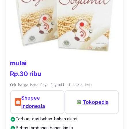
mulai
Rp.30 ribu
Cek harga Mama Soya Soyamil di bawah ini:
Shopee
Tokopedia
Indonesia
Terbuat dari bahan-bahan alami
add_circle
Bebas tambahan bahan kimia
add_circle