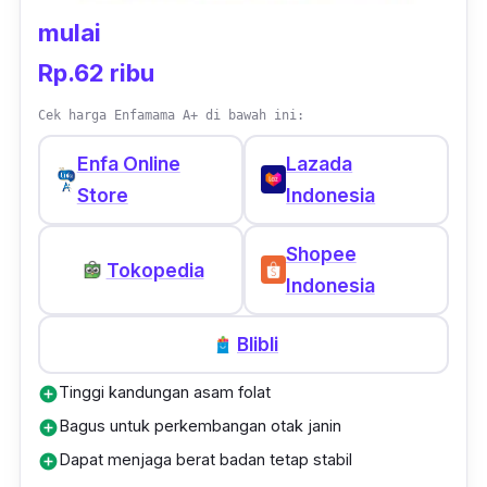
mulai
Rp.62 ribu
Cek harga Enfamama A+ di bawah ini:
Enfa Online
Lazada
Store
Indonesia
Shopee
Tokopedia
Indonesia
Blibli
Tinggi kandungan asam folat
add_circle
Bagus untuk perkembangan otak janin
add_circle
Dapat menjaga berat badan tetap stabil
add_circle