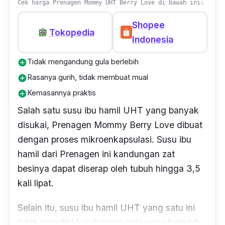
Cek harga Prenagen Mommy UHT Berry Love di bawah ini:
Shopee
Tokopedia
Indonesia
Tidak mengandung gula berlebih
add_circle
Rasanya gurih, tidak membuat mual
add_circle
Kemasannya praktis
add_circle
Salah satu susu ibu hamil UHT yang banyak
disukai, Prenagen Mommy Berry Love dibuat
dengan proses mikroenkapsulasi. Susu ibu
hamil dari Prenagen ini kandungan zat
besinya dapat diserap oleh tubuh hingga 3,5
kali lipat.
Selain itu, susu ibu hamil UHT yang satu ini
tidak memiliki kandungan gula yang berlebih,