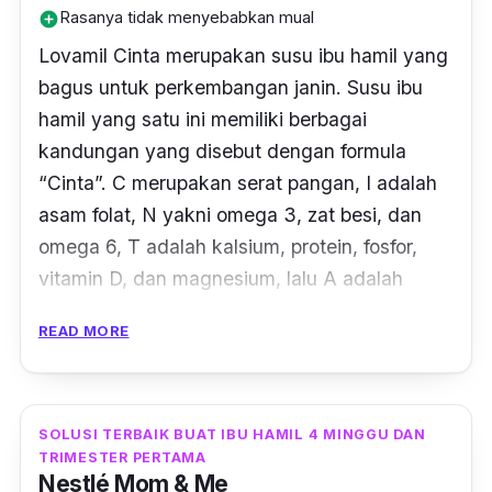
Rasanya tidak menyebabkan mual
add_circle
Lovamil Cinta merupakan susu ibu hamil yang
bagus untuk perkembangan janin. Susu ibu
hamil yang satu ini memiliki berbagai
kandungan yang disebut dengan formula
“Cinta”. C merupakan serat pangan, I adalah
asam folat, N yakni omega 3, zat besi, dan
omega 6, T adalah kalsium, protein, fosfor,
vitamin D, dan magnesium, lalu A adalah
kandungan vitamin B1, B2, B3, B6, dan juga
READ MORE
B12.
Semua kandungan dalam susu ini dapat
membantu tumbuh kembang janin secara
SOLUSI TERBAIK BUAT IBU HAMIL 4 MINGGU DAN
optimal. Selain itu, susu ini juga merupakan
TRIMESTER PERTAMA
Nestlé Mom & Me
pilihan terbaik untuk menjaga imunitas tubuh