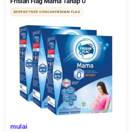
Frisian Flag Mama Tahap 0
berasal dari bahan-bahan alami, dan tidak
BERPARTNER DENGAN
FRISIAN FLAG
ada tambahan bahan kimia.
Selain itu, kandungan yang ada dalam susu
ibu hamil dari Mama Soya ini dapat
mengurangi rasa mual dan juga lelah selama
masa kehamilan muda.
mulai