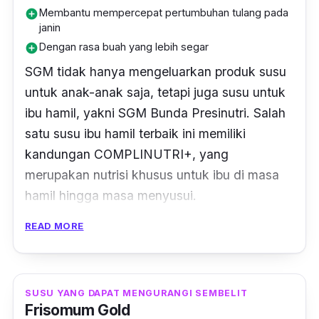
Membantu mempercepat pertumbuhan tulang pada
add_circle
janin
Dengan rasa buah yang lebih segar
add_circle
SGM tidak hanya mengeluarkan produk susu
untuk anak-anak saja, tetapi juga susu untuk
ibu hamil, yakni SGM Bunda Presinutri. Salah
satu susu ibu hamil terbaik ini memiliki
kandungan COMPLINUTRI+, yang
merupakan nutrisi khusus untuk ibu di masa
hamil hingga masa menyusui.
READ MORE
Selain itu, susu ini juga dilengkapi dengan
kandungan zat besi yang berguna untuk
membantu mempercepat pertumbuhan tulang
pada janin. Hanya dengan satu gelas susu
SUSU YANG DAPAT MENGURANGI SEMBELIT
Frisomum Gold
SGM Bunda Presinutri setiap hari, kebutuhan