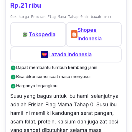
Rp.21 ribu
Cek harga Frisian Flag Mama Tahap 0 di bawah ini:
Shopee
Tokopedia
Indonesia
Lazada Indonesia
Dapat membantu tumbuh kembang janin
add_circle
Bisa dikonsumsi saat masa menyusui
add_circle
Harganya terjangkau
add_circle
Susu yang bagus untuk ibu hamil selanjutnya
adalah Frisian Flag Mama Tahap 0. Susu ibu
hamil ini memiliki kandungan serat pangan,
asam folat, protein, kalsium dan juga zat besi
yang sangat dibutuhkan selama masa