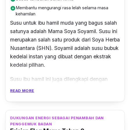
Membantu mengurangi rasa lelah selama masa
add_circle
kehamilan
Susu untuk ibu hamil muda yang bagus salah
satunya adalah Mama Soya Soyamil. Susu ini
merupakan salah satu produk dari Soya Herba
Nusantara (SHN). Soyamil adalah susu bubuk
kedelai instan yang dibuat dengan ekstrak
kedelai pilihan.
Susu ibu hamil ini juga dilengkapi dengan
berbagai ekstrak herbal berkhasiat, seperti
READ MORE
sari kurma, gamat, minyak VCO,
royal jelly
,
dan juga
bee pollen
. Mama Soya Soyamil
dikatakan juga sebagai susu ibu hamil yang
DUKUNGAN ENERGI SEBAGAI PENAMBAH DAN
bagus karena adanya kandungan asam folat,
PENGGEMUK BADAN
berbagai vitamin, dan mineral alami yang