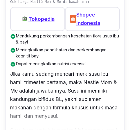
Cek harga Nestlé Mom & Me di bawah ini:
Shopee
Tokopedia
Indonesia
Mendukung perkembangan kesehatan flora usus ibu
add_circle
& bayi
Meningkatkan penglihatan dan perkembangan
add_circle
kognitif bayi
Dapat meningkatkan nutrisi esensial
add_circle
Jika kamu sedang mencari merk susu ibu
hamil trimester pertama, maka Nestle Mom &
Me adalah jawabannya. Susu ini memiliki
kandungan
bifidus BL
, yakni suplemen
makanan dengan formula khusus untuk masa
hamil dan menyusui.