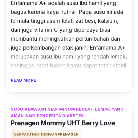
Enfamama A+ adalah susu ibu hamil yang
bagus karena kaya nutrisi. Pada susu ini ada
formula tinggi asam folat, zat besi, kalsium,
dan juga vitamin C yang dipercaya bisa
membantu meningkatkan pertumbuhan dan
juga perkembangan otak janin. Enfamama A+
merupakan susu ibu hamil yang rendah lemak,
sehingga berat badan kamu dapat tetap stabil
saat mengonsumsinya selama masa
READ MORE
kehamilan.
Keunggulan lain dari susu ibu hamil ini adalah
dapat membantu kamu terhindar dari diabetes
SUSU KEMASAN SIAP MINUM RENDAH LEMAK YANG
dan juga hipertensi. Susu ibu hamil ini juga
AMAN BAGI PENDERITA DIABETES
Prenagen Mommy UHT Berry Love
memiliki varian rasa coklat yang tinggi akan
kandungan asam folat dan tidak menimbulkan
BERPARTNER DENGAN
PRENAGEN