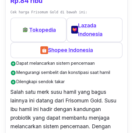
Rp.84 ribu
Cek harga Frisomum Gold di bawah ini:
Lazada
Tokopedia
Indonesia
Shopee Indonesia
Dapat melancarkan sistem pencernaan
add_circle
Mengurangi sembelit dan konstipasi saat hamil
add_circle
Dilengkapi sendok takar
add_circle
Salah satu merk susu hamil yang bagus
lainnya ini datang dari Frisomum Gold. Susu
ibu hamil ini hadir dengan kandungan
probiotik yang dapat membantu menjaga
melancarkan sistem pencernaan. Dengan