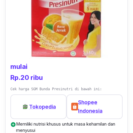
dengan harga yang cukup terjangkau.
mulai
Rp.20 ribu
Cek harga SGM Bunda Presinutri di bawah ini:
Shopee
Tokopedia
Indonesia
Memiliki nutrisi khusus untuk masa kehamilan dan
add_circle
menyusui