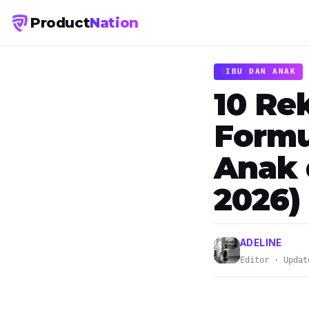
Product
Nation
IBU DAN ANAK
10 Re
Formu
Anak 
2026)
ADELINE
Editor · Updat