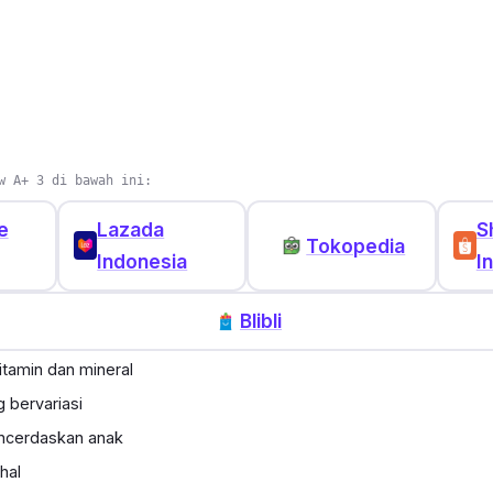
w A+ 3 di bawah ini:
e
Lazada
S
Tokopedia
Indonesia
I
Blibli
tamin dan mineral
 bervariasi
cerdaskan anak
hal