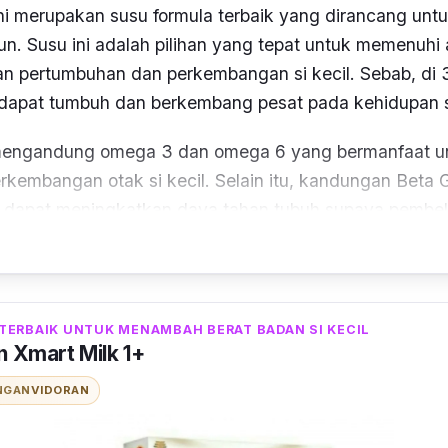
i merupakan susu formula terbaik yang dirancang untu
un. Susu ini adalah pilihan yang tepat untuk memenuhi a
n pertumbuhan dan perkembangan si kecil. Sebab, di 
 dapat tumbuh dan berkembang pesat pada kehidupan si
 mengandung omega 3 dan omega 6 yang bermanfaat u
embangan otak si kecil. Selain itu, kandungan Beta G
 dapat meningkatkan daya tahan tubuh supaya pembelaj
bih baik.
, Enfagrow A+ yang dilengkapi dengan PDX dan GOS i
sehatan pada pencernaan si kecil. Memiliki kandung
TERBAIK UNTUK MENAMBAH BERAT BADAN SI KECIL
buat susu ini dapat dijadikan sebagai nutrisi untuk pe
n Xmart Milk 1+
. Penuhi kebutuhan nutrisi anak dengan mengonsumsi E
NGAN
VIDORAN