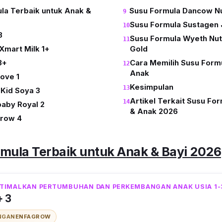
la Terbaik untuk Anak &
Susu Formula Dancow Nu
Susu Formula Sustagen 
3
Susu Formula Wyeth Nutr
Xmart Milk 1+
Gold
3+
Cara Memilih Susu Formu
Anak
love 1
Kesimpulan
 Kid Soya 3
Artikel Terkait Susu For
baby Royal 2
& Anak 2026
grow 4
rmula Terbaik untuk Anak & Bayi 2026
TIMALKAN PERTUMBUHAN DAN PERKEMBANGAN ANAK USIA 1-
+ 3
NGAN
ENFAGROW