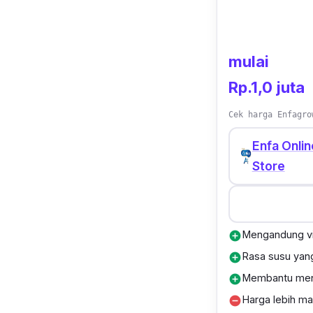
mulai
Rp.1,0 juta
Cek harga Enfagro
Enfa Onlin
Store
Mengandung vi
add_circle
Rasa susu yang
add_circle
Membantu men
add_circle
Harga lebih ma
remove_circle