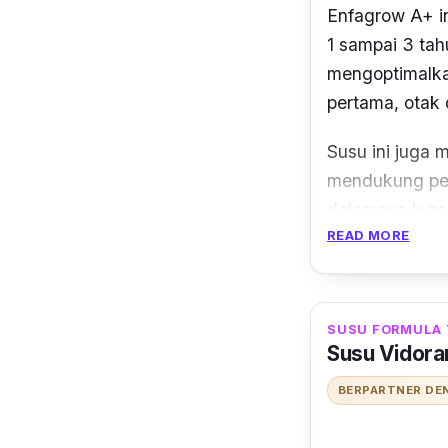
Enfagrow A+ in
1 sampai 3 tah
mengoptimalka
pertama, otak
Susu ini juga
mendukung perk
dalamnya juga
READ MORE
berlangsung le
Tak hanya itu
memberikan ke
SUSU FORMULA 
tertinggi, mem
Susu Vidora
otak si kecil
BERPARTNER DE
setiap hari!