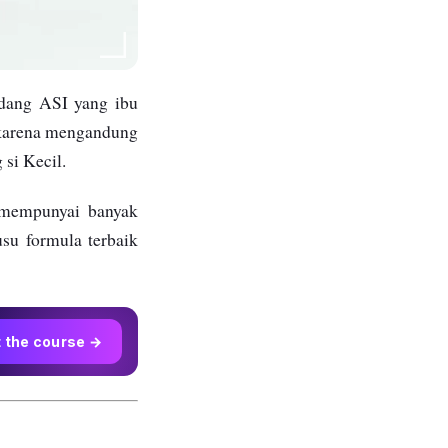
adang ASI yang ibu
, karena mengandung
si Kecil.
u mempunyai banyak
su formula terbaik
t the course →