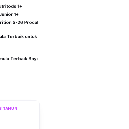
tritods 1+
Junior 1+
ition S-26 Procal
la Terbaik untuk
mula Terbaik Bayi
3 TAHUN