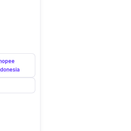
hopee
ndonesia