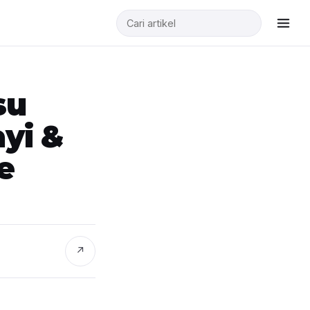
su
yi &
e
↗