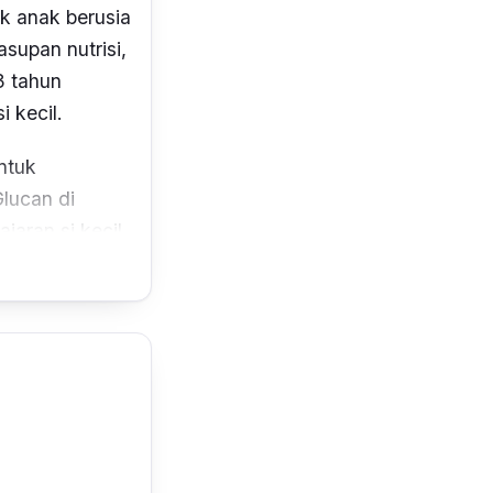
k anak berusia
supan nutrisi,
3 tahun
 kecil.
ntuk
lucan di
aran si kecil
ni juga mampu
an DHA
rkembangan
nfagrow A+