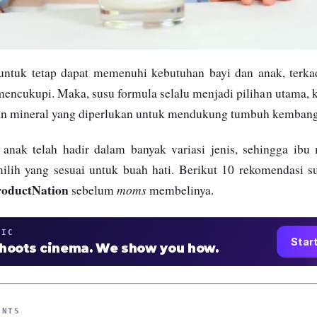
f untuk tetap dapat memenuhi kebutuhan bayi dan anak, terk
 mencukupi. Maka, susu formula selalu menjadi pilihan utama
dan mineral yang diperlukan untuk mendukung tumbuh kembang 
 anak telah hadir dalam banyak variasi jenis, sehingga ib
ilih yang sesuai untuk buah hati. Berikut 10 rekomendasi su
roductNation
moms
sebelum
membelinya.
TIC
Star
shoots cinema. We show you how.
ENTS