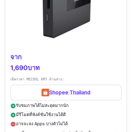
จาก
1,690บาท
เช็คราคา MECOOL KM7 ด้านล่าง:
Shopee Thailand
รับชมภาพได้ไม่สะดุดมากนัก
add_circle
มีรีโมตที่ฟังค์ชั่นใช้งานได้ดี
add_circle
อาจจะลง Apps บางตัวไม่ได้
remove_circle