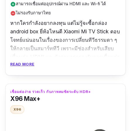
สามารถเชื่อมต่ออุปกรณ์ผ่าน HDMI และ Wi-fi ได้
add_circle
ไม่รองรับภาษาไทย
remove_circle
หากใครกำลังอยากลงทุน แต่ไม่รู้จะซื้อกล่อง
android box ยี่ห้อไหนดี Xiaomi Mi TV Stick ตอบ
โจทย์แน่นอนในเรื่องของการเปลี่ยนทีวีธรรมดา ๆ
ให้กลายเป็นสมาร์ททีวี เพราะมีช่องสำหรับเสียบ
เชื่อมต่อ HDMI และยังสามารถรองรับการเชื่อมต่อ
READ MORE
แบบ Wi-fi ได้อีกด้วย รองรับช่อง YouTube, HBO,
Netflix และอื่น ๆ ฯลฯ ให้ภาพคมชัด ใช้งานง่าย
ไม่มีกระตุก เหมาะสำหรับคนที่อยากได้กล่องสมา
ร์ททีวีที่ตอบโจทย์โดยองค์รวมเป็นอย่างมาก มา
เชื่อมต่อง่าย รวดเร็ว กับภาพคมชัดระดับ HDR+
X96 Max+
พร้อมอุปกรณ์ในกล่องครบครัน สามารถติดตั้งได้
ด้วยตัวเองง่าย ๆ ไม่ยุ่งยาก
X96
รีวิวจากผู้ซื้อ :
อุปกรณ์ใช้งานง่าย ใช้ smart TV ตัว
เดิมได้ ไม่ต้องซื้อทีวีไหม่แล้ว