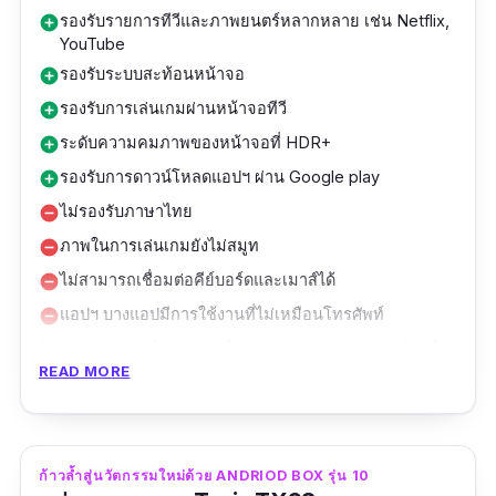
รองรับรายการทีวีและภาพยนตร์หลากหลาย เช่น Netflix,
add_circle
YouTube
รองรับระบบสะท้อนหน้าจอ
add_circle
รองรับการเล่นเกมผ่านหน้าจอทีวี
add_circle
ระดับความคมภาพของหน้าจอที่ HDR+
add_circle
รองรับการดาวน์โหลดแอปฯ ผ่าน Google play
add_circle
ไม่รองรับภาษาไทย
remove_circle
ภาพในการเล่นเกมยังไม่สมูท
remove_circle
ไม่สามารถเชื่อมต่อคีย์บอร์ดและเมาส์ได้
remove_circle
แอปฯ บางแอปมีการใช้งานที่ไม่เหมือนโทรศัพท์
remove_circle
ไม่ต้องกังวลเรื่องภาพที่ไม่คมชัด หรือความเร็วที่
READ MORE
ไม่คงที่อีกต่อไป เพราะใคร ๆ ต่างก็รีวิว android
box รุ่นนี้ว่ามีความเร็ว-แรงเป็นตัวชูโรง รันระบบ
ด้วยแอนดรอย 9.0 ปรับเปลี่ยนเวอร์ชั่นใหม่ล่าสุด
ก้าวล้ำสู่นวัตกรรมใหม่ด้วย ANDRIOD BOX รุ่น 10
ในปี 2020 รองรับแอปพลิเคชันได้เสถียรกว่าเดิม