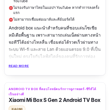
YouTube
ไม่รองรับภาษาไทยในแอปฯ YouTube หากทำการลงครั้ง
remove_circle
แรก
ไม่สามารถเชื่อมต่อเมาส์และคีย์บอร์ดได้
remove_circle
Android box แนะนำสำหรับคนที่ชอบเล่นโซเชีย
ลมีเดียพื้นฐาน เพราะสามารถเล่นเน็ตผ่านทางหน้า
จอทีวีได้อย่างไหลลื่น เชื่อมต่อได้รวดเร็วผ่านทาง
ระบบ Wi-fi และสาย Lan ด้วยแอนดรอย 9.0 ที่เป็น
รุ่นใหม่ ตรงใจกับไลฟ์สไตล์ของคนที่รักการท่อง
โลกอินเตอร์เน็ต มาพร้อมกับระบบ Google
READ MORE
Assistance ภายในตัวเครื่อง และมีโหมดภาษา
ไทยในการรองรับการใช้งาน เรียกได้ว่าเป็นอีกรุ่นที่
ราคาเบา สามารถหาซื้อได้ง่าย และเหมาะสำหรับ
ANDROID TV BOX ที่ตอบโจทย์คนรักการดูภาพยตร์-ซีรีส์ได้
การลองในการเปิดโลกทัศน์ใบใหม่ของทุกคน
เป็นอย่างดี
Xiaomi Mi Box S Gen 2 Android TV Box
รีวิวจากผู้ซื้อ :
กล่องทำงานโอเคใช้งานไม่ยากเซ
XIAOMI