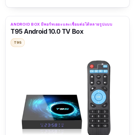
รีวิวจากผู้ซื้อ
หากใช้แอพที่เหมาะกับสเปคที่ให้มา
ก็ไม่มีปัญหาไรครับ
เพียงพอสำหรับ ทำเป็นสมาทtv
เน้นดูหนังฟังเพลง
ผมเอามาต่อ กับจอคอมพิวเตอที่
ANDROID BOX มีพอร์ทเยอะและเชื่อมต่อได้หลายรูปแบบ
T95 Android 10.0 TV Box
ไม่ได้ใช้งาน ถือ ว่าคุ้มค่ามากครับ
T95