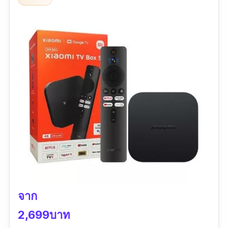
ทอัพง่าย แต่ ๆ ถึงกล่องมันจะมี google
assistance ก็อย่าไปหวังว่าจะใช้งานได้สมบูรณ์นัก
ครับ
จาก
2,699บาท