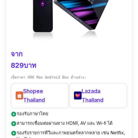
จาก
829บาท
เช็คราคา H96 Max Android Box ด้านล่าง:
Shopee
Lazada
Thailand
Thailand
รองรับภาษาไทย
add_circle
สามารถเชื่อมต่อผ่านทาง HDMI, AV และ Wi-fi ได้
add_circle
รองรับรายการทีวีและภาพยนตร์หลากหลาย เช่น Netflix,
add_circle