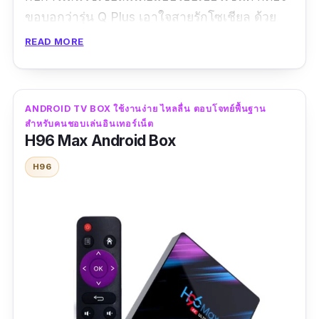
ขอบอกว่ารุ่น Q Plus เอาใจสายรักโซเชียล ด้วย
ระบบแอนดรอย 9.0 กับ RAM 4 GB ที่สนับสนุน
READ MORE
การฉายหน้าจอมือถือผ่านทางทีวีได้อย่างไม่มี
ติดขัด เข้าเฟซบุ๊ก ทวิตเตอร์ หรือไลน์กันได้ไม่มี
สะดุด อีกทั้ง android box q-plus ยังรองรับการ
ANDROID TV BOX ใช้งานง่าย ไหลลื่น ตอบโจทย์พื้นฐาน
เล่นเกมได้หลายร้อยเกม ผ่านการสะท้อนหน้าจอ
สำหรับคนชอบเล่นอินเทอร์เน็ต
H96 Max Android Box
จากทางมือถืออีกด้วย เป็นอีกหนึ่งกล่องดูทีวีผ่าน
เน็ตไม่มีรายเดือนที่ต้องตรงใจของใครหลายคน
H96
แน่นอน
รีวิวจากผู้ซื้อ :
ได้รับสินค้าเร็วมากแพ็คมาเป็นอย่าง
ดี ทดลองใช้แล้วลื่นไหลไม่มีสะดุดอ่ะ หวังว่าคงจะ
ทนทานถ้ามีโอกาสแนะนำเพื่อนคงแนะนำรุ่นนี้
แน่นอนครับ