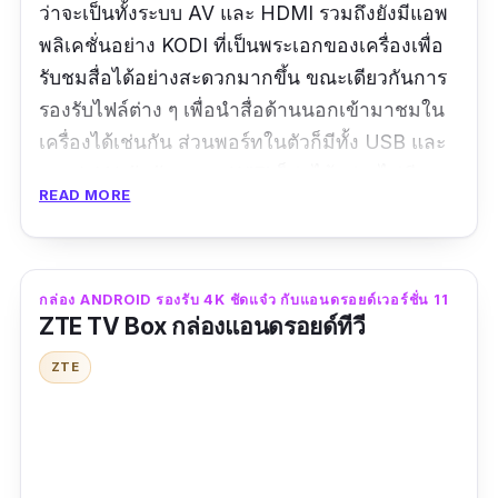
ว่าจะเป็นทั้งระบบ AV และ HDMI รวมถึงยังมีแอพ
พลิเคชั่นอย่าง KODI ที่เป็นพระเอกของเครื่องเพื่อ
รับชมสื่อได้อย่างสะดวกมากขึ้น ขณะเดียวกันการ
รองรับไฟล์ต่าง ๆ เพื่อนำสื่อด้านนอกเข้ามาชมใน
เครื่องได้เช่นกัน ส่วนพอร์ทในตัวก็มีทั้ง USB และ
สาย LAN กับสัญญาณ WiFi ก็ต่อได้อย่างไม่มี
READ MORE
ปัญหา
รีวิวจากผู้ซื้อ :
จัดส่งเร็วมากและบรรจุอย่างดี การ
ติดตั้งทำได้ง่ายมาก เสียบปลั๊กแล้วเล่นได้เลย
กล่อง ANDROID รองรับ 4K ชัดแจ๋ว กับแอนดรอยด์เวอร์ชั่น 11
ZTE TV Box กล่องแอนดรอยด์ทีวี
ZTE