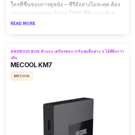
ใครที่ชื่นชอบการดูหนัง – ซีรีส์อย่างไม่สะดุด ต้อง
กล่องแอนดรอยรุ่น Tanix TX6S ที่รันระบบด้วย
Android 10 เร็วและแรงกว่าที่เคย ให้ความสมูทใน
READ MORE
ขณะการใช้งานได้เป็นอย่างดี เหมาะสำหรับทั้งคน
ที่ชอบเล่นโซเชียลมีเดีย และคนที่เสพความบันเทิง
ผ่านทางแอปฯ ดูหนัง-ซีรีส์ทั้งหลาย android box
ANDROID BOX ตัวแรง เสถียรต่อการรับชมสื่อต่าง ๆ ได้ดียิ่งกว่า
กล่องนี้สามารถดาวน์โหลดแอปพลิเคชันที่ต้องการ
เดิม
MECOOL KM7
เพิ่มเติมได้อีก ผ่านทาง Google Play มาพร้อมกับ
อุปกรณ์เสริมเป็นของแถมมากมาย ไม่ว่าจะเป็นหู
MECOOL
ฟัง รีโมท แป้นพิมพ์ขนาดกระทัดรัด และสายเชื่อม
ต่าง ๆ ที่สามารถ Setting เองได้ง่าย ๆ ในพริบตา
รีวิวจากผู้ซื้อ :
คุ้มค่ามาก ๆในการเปลี่ยนทีวี
ธรรมดาให้เป็น สมาร์ททีวี ในราคา พันต้น ๆ