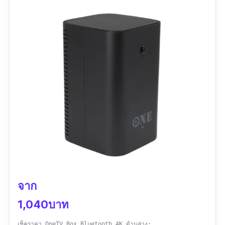
จาก
1,040บาท
เช็คราคา OneTV Box Bluetooth 4K ด้านล่าง: