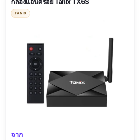
กล่องแอนดรอย Tanix TX6S
พร้อมระดับความคมภาพของหน้าจอที่ระดับ
HDR+ เปลี่ยนมิติการดูหนัง-ซีรีส์ให้ดีกว่าที่เคยเป็น
TANIX
ที่สำคัญยังรองรับการสั่งการด้วยเสียง และการเล่น
เกมผ่านการสะท้อนหน้าจอในมือถือ ให้คุณสัมผัส
กับเทคโนโลยีที่ไม่เคยมีมาก่อน
รีวิวจากผู้ซื้อ :
อุปกรณ์ใช้งานได้ดีแต่ตัวเลขโชว์
เวลาจะหายไปบางส่วน ไม่ซีเรียสของแค่ใช้ได้เถอะ
เพราะสเป็คแรงกว่าของเก่าที่ใช้ครับ
จาก