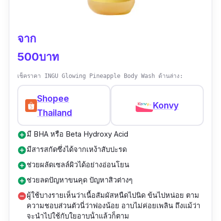
จาก
500บาท
เช็คราคา INGU Glowing Pineapple Body Wash ด้านล่าง:
Shopee
Konvy
Thailand
มี BHA หรือ Beta Hydroxy Acid
add_circle
มีสารสกัดซึ่งได้จากเหง้าสับปะรด
add_circle
ช่วยผลัดเซลล์ผิวได้อย่างอ่อนโยน
add_circle
ช่วยลดปัญหาขนคุด ปัญหาสิวต่างๆ
add_circle
ผู้ใช้บางรายเห็นว่าเนื้อสัมผัสหนืดไปนิด ข้นไปหน่อย ตาม
remove_circle
ความชอบส่วนตัวนี่ว่าฟองน้อย อาบไม่ค่อยเพลิน ถึงแม้ว่า
จะนำไปใช้กับใยอาบน้ําแล้วก็ตาม