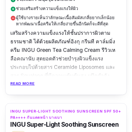
ช่วยเสริมสร้างความแข็งแรงให้ผิว
add_circle
ผู้ใช้บางรายเห็นว่าลักษณะเนื้อสัมผัสเกลี่ยยากเล็กน้อย
remove_circle
หากพัฒนาเนื้อครีมให้เกลี่ยง่ายขึ้นอีกนิดก็จะดีที่สุด
เสริมสร้างความแข็งแรงให้ชั้นปราการผิวตาม
ธรรมชาติ ได้ด้วยผลิตภัณฑ์อิงกุ กรีนที คาล์มมิ่ง
ครีม INGU Green Tea Calming Cream รีวิวเห
ลือคณานับ สุดยอดตัวช่วยบำรุงผิวแข็งแรง
ประกอบไปด้วยสาร Ceramide Liposomes และ
สาร Squalane ที่มีความเข้มข้นสูง ผนึกกำลัง
ปลอบประโลมผิวเข้ากับยอดใบชาเขียวออร์แกนิก
READ MORE
ซึ่งอุดมไปด้วยสาร EGCG, Caffeine และ
Catechin ช่วยเสริมเกราะป้องกันผิวให้แข็งแรงได้
เป็นอย่างดี อีกทั้งยังมี Niacinamide ช่วยดูแลผิวให้
INGU SUPER-LIGHT SOOTHING SUNSCREEN SPF 50+
กระจ่างใสยิ่งขึ้น
PA++++ กันแดดหน้า บางเบา
INGU Super-Light Soothing Sunscreen