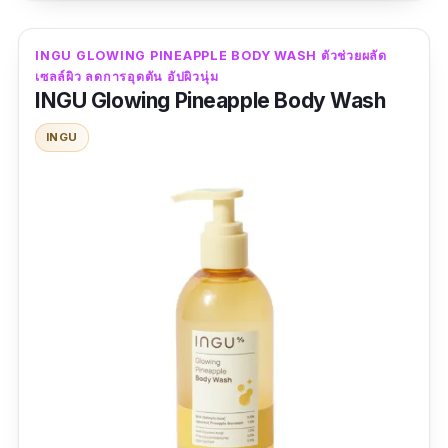
นั้นก็คือ ผลิตภัณฑ์อิงกุ เอสเซนเชียล ซีรีส์ รูทีน
เซต INGU Essential Series Routine Set เซตบํา
INGU GLOWING PINEAPPLE BODY WASH ตัวช่วยผลัด
รุงผิวหน้า ผู้หญิงก็ใช้ได้ ผู้ชายเองก็ใช้ดี
เซลล์ผิว ลดการอุดตัน อัปผิวนุ่ม
INGU Glowing Pineapple Body Wash
ข้อมูลเฉพาะ
INGU
ปริมาณ :
180 กรัม
รีวิวจากผู้ใช้จริง :
ผลิตภัณฑ์มาในไซซ์กำลังดี ใช้
แล้วไม่หนืดผิว ไม่เหนอะผิว คนผิวแพ้ง่ายถูกใจ