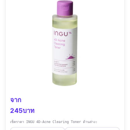
รีวิวจากผู้ใช้จริง :
ชอบกลิ่นมากๆ ได้ฟีลเหมือนสปา
ด้วยน้ำมันจมูกข้าวญี่ปุ่น ตื่นเช้ามาผิวดูอิ่มน้ํา
จาก
245บาท
เช็คราคา INGU 4D-Acne Clearing Toner ด้านล่าง: