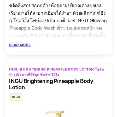
ขจัดสิ่งสกปรกตกค้างที่อยู่ตามบริเวณต่างๆ ของ
เรือนกายให้สะอาดเอี่ยมได้ง่ายๆ ด้วยผลิตภัณฑ์อิง
กุ โกลว์อิ้ง ไพน์แอปเปิล บอดี้ วอช INGU Glowing
Pineapple Body Wash ตัวช่วยผลัดเซลล์ผิว ลด
การอุดตัน อัปเกรดผิวแห้งกร้านให้นุ่มชุ่มชื้นยิ่งขึ้น
โดดเด่นด้วยการคุณค่าของ BHA ผสมผสานเข้ากับ
READ MORE
คุณค่าสารสกัดจากเหง้าสับปะรด และส่วนผสมอื่นๆ
อีกนานาชนิด ที่ล้วนแล้วแต่มีส่วนช่วยในการ
ทำความสะอาดสิ่งสกปรกอย่างล้ำลึก พร้อมเพิ่ม
INGU BRIGHTENING PINEAPPLE BODY LOTION โลชั่น
ความชุ่มชื้นและผลัดเซลล์ผิวอย่างอ่อนโยน
บํารุงผิวขาวที่ดีที่สุด ซึมซาบได้ไว
INGU Brightening Pineapple Body
ข้อมูลเฉพาะ
Lotion
INGU
ปริมาณ :
250 มิลลิลิตร
รีวิวจากผู้ใช้จริง :
ดูคลิปคุณอิ้งจบปุ๊บ กดซื้อปั๊บ เนื้อ