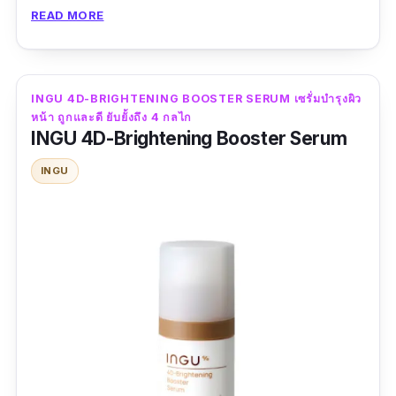
ปบาล์ม บำรุงปากรุ่นนี้เป็นถูกคัดสรรมาอย่างมั่น
READ MORE
เหมาะ เพื่อให้ริมฝีปากของผู้ใช้ได้รับการบำรุงเต็ม
ที่ มาพร้อมๆ คุณสมบัติปกป้องริมฝีปากให้ปลอดภัย
จากรังสี UV ทั้งยังมีส่วนช่วยเพิ่มความสว่าง
INGU 4D-BRIGHTENING BOOSTER SERUM เซรั่มบํารุงผิว
กระจ่างใส แก้ปัญหาปากคล้ำ ลิปอะไรก็เอาไม่อยู่
หน้า ถูกและดี ยับยั้งถึง 4 กลไก
INGU 4D-Brightening Booster Serum
ได้ชะงัด
INGU
ข้อมูลเฉพาะ
ปริมาณ :
10 มิลลิลิตร
รีวิวจากผู้ใช้จริง :
เนื้อเนียนนุ่มสบายปาก คงความ
ชุ่มชื้นได้ดีตามที่เคลมไว้ทุกประการ ทับจรัยมั่ก