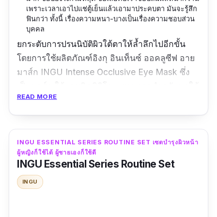
เพราะเวลาเอาไปแช่ตู้เย็นแล้วเอามาประคบตา มันจะรู้สึก
ฟินกว่า ทั้งนี้ เรื่องความหนา-บางเป็นเรื่องความชอบส่วน
บุคคล
ยกระดับการปรนนิบัติผิวใต้ตาให้ล้ำลึกไปอีกขั้น
โดยการใช้ผลิตภัณฑ์อิงกุ อินเท็นซ์ ออคลูซีฟ อาย
มาส์ก INGU Intense Occlusive Eye Mask ซึ่ง
เป็นมาส์ก ใต้ตาชนิดซิลิโคน สามารถนำกลับมาใช้
READ MORE
ซ้ำได้ใหม่ เนื่องจากว่าแผ่นมาส์กทำมาจากซิลิโคน
คุณภาพดี เกรดทางการแพทย์ ผิวสัมผัสจึงมีความ
บางเบา ไม่ทำให้รู้สึกหนักในขณะใช้งาน ทว่า ก็
เกาะแน่นกับผิวได้แนบสนิท โดยไม่หลุดออกง่ายๆ
INGU ESSENTIAL SERIES ROUTINE SET เซตบํารุงผิวหน้า
ผู้หญิงก็ใช้ได้ ผู้ชายเองก็ใช้ดี
เหนือสิ่งอื่นใดคือ ใช้ได้ทั้งกับเซรั่ม อายครีม หรือ
INGU Essential Series Routine Set
ผลิตภัณฑ์บำรุงผิวแบบใดก็ได้ที่คุณชื่นชอบ
INGU
ข้อมูลเฉพาะ