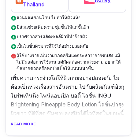
Thailand
ส่วนผสมอ่อนโยน ไม่ทำให้ผิวแห้ง
add_circle
มีส่วนช่วยเพิ่มความชุ่มชื้นให้แก่ชั้นผิว
add_circle
ปราศจากสารผลัดเซลล์ผิวที่ทำร้ายผิว
add_circle
เป็นโลชั่นผิวขาวที่ใช้ได้อย่างปลอดภัย
add_circle
ผู้ใช้บางรายเห็นว่าฝากดครีมแตกระหว่างการขนส่ง แม้
remove_circle
ไม่มีผลต่อการใช้งาน แต่มีผลต่อความสวยงาม อยากให้
ซีลปากขวดหรือห่อบับเบิ้ลให้แน่นหนาขึ้น
เพิ่มความกระจ่างใสให้ผิวกายอย่างปลอดภัย ไม่
ต้องเป็นห่วงเรื่องสารอันตราย ไปกับผลิตภัณฑ์อิงกุ
ไบร์ทเทินนิ่ง ไพน์แอปเปิล บอดี้ โลชั่น INGU
Brightening Pineapple Body Lotion โลชั่นบํารุง
ผิวขาว ที่ดีที่สุด ซึมซาบลงสู่ผิวได้ไวที่สุดในขณะนี้
มีคุณสมบัติในการปรับผิวให้แลดูกระจ่างใสขึ้นทีละ
READ MORE
สเต๊ปอย่างเป็นธรรมชาติ โดยการผลัดเซลล์ผิวเก่า