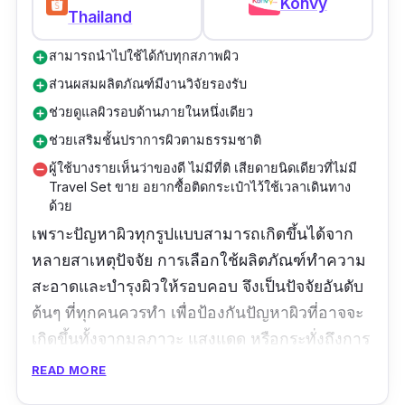
Konvy
Thailand
สามารถนำไปใช้ได้กับทุกสภาพผิว
add_circle
ส่วนผสมผลิตภัณฑ์มีงานวิจัยรองรับ
add_circle
ช่วยดูแลผิวรอบด้านภายในหนึ่งเดียว
add_circle
ช่วยเสริมชั้นปราการผิวตามธรรมชาติ
add_circle
ผู้ใช้บางรายเห็นว่าของดี ไม่มีที่ติ เสียดายนิดเดียวที่ไม่มี
remove_circle
Travel Set ขาย อยากซื้อติดกระเป๋าไว้ใช้เวลาเดินทาง
ด้วย
เพราะปัญหาผิวทุกรูปแบบสามารถเกิดขึ้นได้จาก
หลายสาเหตุปัจจัย การเลือกใช้ผลิตภัณฑ์ทำความ
สะอาดและบำรุงผิวให้รอบคอบ จึงเป็นปัจจัยอันดับ
ต้นๆ ที่ทุกคนควรทำ เพื่อป้องกันปัญหาผิวที่อาจจะ
เกิดขึ้นทั้งจากมลภาวะ แสงแดด หรือกระทั่งถึงการ
ดูแลผิวอย่างผิดวิธี และหนึ่งในผลิตภัณฑ์น่าสนใจที่
READ MORE
มีความเพียบพร้อมในการดูแลผิวได้รอบด้านเช่น