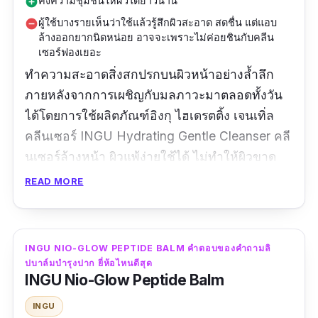
คงความชุ่มชื้นให้ผิวได้ยาวนาน
add_circle
ผู้ใช้บางรายเห็นว่าใช้แล้วรู้สึกผิวสะอาด สดชื่น แต่แอบ
remove_circle
ล้างออกยากนิดหน่อย อาจจะเพราะไม่ค่อยชินกับคลีน
เซอร์ฟองเยอะ
ทำความสะอาดสิ่งสกปรกบนผิวหน้าอย่างล้ำลึก
ภายหลังจากการเผชิญกับมลภาวะมาตลอดทั้งวัน
ได้โดยการใช้ผลิตภัณฑ์อิงกุ ไฮเดรตติ้ง เจนเทิ่ล
คลีนเซอร์ INGU Hydrating Gentle Cleanser คลี
นเซอร์ล้างหน้า ผิวแพ้ง่ายใช้ได้ ไม่ทำให้ผิวขาด
ความสมดุล เพราะเป็นสูตรอ่อนโยน ถูกคิดค้นขึ้น
READ MORE
เพื่อแก้ปัญหาให้คนผิวแพ้ง่ายโดยเฉพาะ ส่วนผสม
ของหลักของคลีนเซอร์ตัวนี้คือ สารสกัดจากข้าว
หอมมะลิ (Fermented Jasmine Rice) สารสกัด
INGU NIO-GLOW PEPTIDE BALM คำตอบของคำถามลิ
จากข้าวสาลี (Pentavitin) และอื่นๆ อีกเพียบ
ปบาล์มบํารุงปาก ยี่ห้อไหนดีสุด
INGU Nio-Glow Peptide Balm
ข้อมูลเฉพาะ
INGU