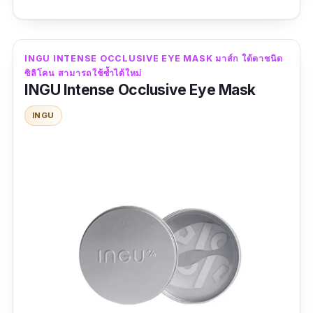
เปี่ยมล้นไปด้วย Alpha Mangosteen ที่มี
ประสิทธิภาพสูงในการลดเชื้อ C.Acne ที่ก่อให้เกิด
สิว พร้อมกันนี้ก็ยังมี Time-Released AHA เพื่อ
INGU INTENSE OCCLUSIVE EYE MASK มาส์ก ใต้ตาชนิด
การผลัดเซลล์ผิวที่เหนือกว่า มีความอ่อนโยนยิ่ง
ซิลิโคน สามารถใช้ซ้ำได้ใหม่
INGU Intense Occlusive Eye Mask
กว่า
INGU
ข้อมูลเฉพาะ
ปริมาณ :
150 มิลลิลิตร
รีวิวจากผู้ใช้จริง :
โอ๊ยยยน้อพ่อคุณ ทำโทนเนอร์
ออกมาได้แบบว่าเกินต้าน ถ้าหมดซื้อซ้ำแน่นอน