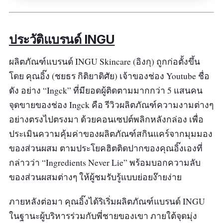
อย่างอ่อนโยน พร้อมทั้งเสริมสร้างความแข็งแรงให้
แก่ผิว เพื่อโพรเทคผิวจากริ้วรอย ความแห้งกร้าน
และปัญหาผิวทุกรูปแบบอย่างแท้จริง
ประวัติแบรนด์ INGU
ข้อมูลเฉพาะ
ผลิตภัณฑ์แบรนด์ INGU Skincare (อิงกุ) ถูกก่อตั้งขึ้น
โดย คุณอิ๊ง (ชยธร กิติยาดิศัย) เจ้าของช่อง Youtube ชื่อ
ปริมาณ :
250 มิลลิลิตร
ดัง อย่าง “Ingck” ที่มียอดผู้ติดตามมากกว่า 5 แสนคน
จุดขายของช่อง Ingck คือ รีวิวผลิตภัณฑ์ความงามต่างๆ
รีวิวจากผู้ใช้จริง :
เราชอบเนื้อสัมผัสแบบนี้ ทาแล้ว
อย่างตรงไปตรงมา ด้วยคอนเซปต์พลิกหลังกล่อง เพื่อ
ไม่เหนียวเลย เท่าที่ลองใช้มาสักพักก็โอเคดีย์
ประเมินความคุ้มค่าของผลิตภัณฑ์สกินแคร์จากมุมมอง
ของส่วนผสม ตามประโยคฮิตติดปากของคุณอิ๊งเองที่
กล่าวว่า “Ingredients Never Lie” พร้อมบอกความลับ
ของส่วนผสมต่างๆ ให้ผู้ชมรับรู้แบบย่อยง๊ายง่าย
ภายหลังต่อมา คุณอิ๊งได้ริเริ่มผลิตภัณฑ์แบรนด์ INGU
ในฐานะผู้บริหารร่วมกับพี่ชายของเขา ภายใต้จุดมุ่ง