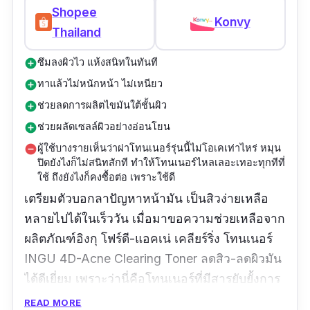
Shopee
Konvy
Thailand
ซึมลงผิวไว แห้งสนิทในทันที
add_circle
ทาแล้วไม่หนักหน้า ไม่เหนียว
add_circle
ช่วยลดการผลิตไขมันใต้ชั้นผิว
add_circle
ช่วยผลัดเซลล์ผิวอย่างอ่อนโยน
add_circle
ผู้ใช้บางรายเห็นว่าฝาโทนเนอร์รุ่นนี้ไม่โอเคเท่าไหร่ หมุน
remove_circle
ปิดยังไงก็ไม่สนิทสักที ทำให้โทนเนอร์ไหลเลอะเทอะทุกทีที่
ใช้ ถึงยังไงก็คงซื้อต่อ เพราะใช้ดี
เตรียมตัวบอกลาปัญหาหน้ามัน เป็นสิวง่ายเหลือ
หลายไปได้ในเร็ววัน เมื่อมาขอความช่วยเหลือจาก
ผลิตภัณฑ์อิงกุ โฟร์ดี-แอคเน่ เคลียร์ริ่ง โทนเนอร์
INGU 4D-Acne Clearing Toner ลดสิว-ลดผิวมัน
ได้ดีเยี่ยม เพราะว่านี่คือโทนเนอร์ที่มีสารยับยั้งการ
เกิดสิวชั้นเลิศ และสารสกัดจากเปลือกมังคุด ซึ่ง
READ MORE