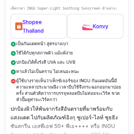
เช็คราคา INGU Super-Light Soothing Sunscreen ด้านล่าง:
Shopee
Konvy
Thailand
เป็นกันแดดหน้า สูตรบางเบา
add_circle
ใช้ได้กับทุกสภาพผิว แม้แพ้ง่าย
add_circle
ปกป้องได้ทั้งรังสี UVA และ UVB
add_circle
ทาแล้วไม่เป็นคราบ ไม่เหนอะหนะ
add_circle
ผู้ใช้บางรายเห็นว่าเท็กซ์เจอร์ของ INGU กันแดดอันนี้มี
remove_circle
ความเหลวประมาณนึง เวลาบีบใช้จึงกระฉอกออกมาบ่อย
ครั้ง ส่วนตัวคิดว่าการบรรจุหลอดบีบไม่ค่อยจะเวิร์ค ขวด
หัวปั๊มดูท่าจะเวิร์คกว่า
ปกป้องผิวให้พ้นจากรังสีอันตรายที่มาพร้อมกับ
แสงแดด ไปกับผลิตภัณฑ์อิงกุ ซูเปอร์-ไลท์ ซูธธิง
ซันสกรีน เอสพีเอฟ 50+ พีเอ++++ หรือ INGU