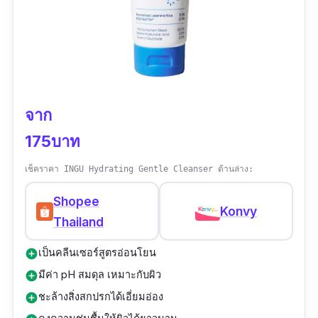
จาก
175บาท
เช็คราคา INGU Hydrating Gentle Cleanser ด้านล่าง:
Shopee
Konvy
Thailand
เป็นคลีนเซอร์สูตรอ่อนโยน
add_circle
มีค่า pH สมดุล เหมาะกับผิว
add_circle
ชะล้างสิ่งสกปรกได้เอี่ยมอ่อง
add_circle