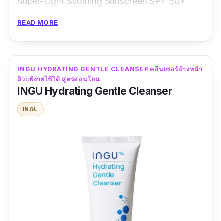
Super-Light Soothing Sunscreen SPF 50+
PA++++ ที่สุดของกันแดดหน้า บางเบา ราคา
READ MORE
ย่อมเยา คุณภาพเกินเรื่อง ซึ่งมีประสิทธิภาพเด่น
ด้านการปกป้องรังสี UVA I, UVA II, UVB และ
HEV Light ได้อย่างครบครัน รับประกัน
INGU HYDRATING GENTLE CLEANSER คลีนเซอร์ล้างหน้า
ประสิทธิภาพในการปกป้องผิวจากแสงแดดได้นาน
ผิวแพ้ง่ายใช้ได้ สูตรอ่อนโยน
ตลอดวัน ด้วยส่วนผสมที่สามารถป้องกันแสง
INGU Hydrating Gentle Cleanser
อันตรายได้รอบด้าน
INGU
ข้อมูลเฉพาะ
ปริมาณ :
30 กรัม
รีวิวจากผู้ใช้จริง :
ingu กันแดดตัวนี้ไม่มีกลิ่นเลยค้า
บ เนื้อดีฝุดๆ หลอดนึงใช้ได้ตั้ง 2-3 เดือนแน่ะ