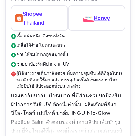
เช็คราคา INGU Nio-Glow Peptide Balm ด้านล่าง:
Shopee
Konvy
Thailand
เนื้อแน่นหนึบ ติดทนทั้งวัน
add_circle
เกลี่ยได้ง่าย ไม่เหนอะหนะ
add_circle
ช่วยให้ริมฝีปากดูอิ่มฟูยิ่งขึ้น
add_circle
ช่วยปกป้องริมฝีปากจาก UV
add_circle
ผู้ใช้บางรายเห็นว่าลิปช่วยเพิ่มความชุ่มชื่นได้ดีที่สุดในบร
remove_circle
รดาลิปที่เคยใช้มา แต่ว่าบรรจุภัณฑ์ไม่แข็งแรงเท่าไหร่
เมื่อบีบใช้ ลิปจะออกทั้งบนและล่าง
มองหาลิปบาล์ม บํารุงปาก ที่มีส่วนช่วยปกป้องริม
ฝีปากจากรังสี UV ต้องนี่เท่านั้น! ผลิตภัณฑ์อิงกุ
นีโอ-โกลว์ เปปไทด์ บาล์ม INGU Nio-Glow
Peptide Balm คำตอบของคำถามลิปบาล์มบํารุง
ปาก ยี่ห้อไหนดีที่สุด เหตุก็เพราะว่าส่วนผสมของลิ