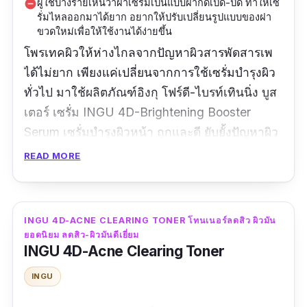
ผู้ใช้บางรายเห็นว่าฝาเซรั่มเป็นแบบฝากดเปิด-ปิด ทำให้เซ
remove_circle
รั่มไหลออกมาได้ยาก อยากให้ปรับเปลี่ยนรูปแบบของฝา
ขวดใหม่เพื่อให้ใช้งานได้ง่ายขึ้น
โพรเทคผิวให้ห่างไกลจากปัญหาผิวสารพัดสารเพ
ได้ไม่ยาก เพียงแค่เปลี่ยนจากการใช้เซรั่มบำรุงผิว
ทั่วไป มาใช้ผลิตภัณฑ์อิงกุ โฟร์ดี-ไบรท์เทินนิ่ง บูส
เตอร์ เซรั่ม INGU 4D-Brightening Booster
Serum เซรั่มบํารุงผิวหน้า ถูกและดี ยับยั้งปัญหาผิว
ได้ถึง 4 กลไกด้วยกัน ได้แก่ ยับยั้งการอักเสบของ
READ MORE
ผิว อันเกิดจากการเผชิญกับมลภาวะและแสงแดด,
ยับยั้งการผลิตเม็ดสีเมลานิน ที่ทำให้เกิดจุดด่างดำ,
ยับยั้งการส่งเม็ดสีขึ้นมายังผิวหนังชั้นบน, ยับยั้งไม่
INGU 4D-ACNE CLEARING TONER โทนเนอร์ลดสิว ผิวมัน
ให้เม็ดสีกลายไปเป็นรอยดำบนใบหน้า
ยอดนิยม ลดสิว-ผิวมันดีเยี่ยม
INGU 4D-Acne Clearing Toner
ข้อมูลเฉพาะ
INGU
ปริมาณ :
40 มิลลิลิตร