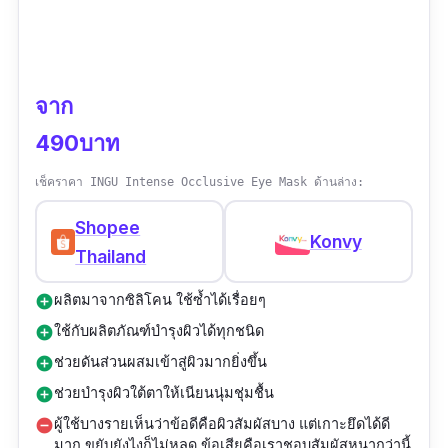
จาก
490บาท
เช็คราคา INGU Intense Occlusive Eye Mask ด้านล่าง:
Shopee
Konvy
Thailand
ผลิตมาจากซิลิโคน ใช้ซ้ำได้เรื่อยๆ
add_circle
ใช้กับผลิตภัณฑ์บำรุงผิวได้ทุกชนิด
add_circle
ช่วยดันส่วนผสมเข้าสู่ผิวมากยิ่งขึ้น
add_circle
ช่วยบำรุงผิวใต้ตาให้เนียนนุ่มชุ่มชื้น
add_circle
ผู้ใช้บางรายเห็นว่าข้อดีคือผิวสัมผัสบาง แต่เกาะยึดได้ดี
remove_circle
มาก ขยับยังไงก็ไม่หลุด ข้อเสียคือเราชอบสัมผัสหนากว่านี้