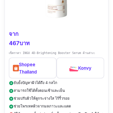
จาก
467บาท
เช็คราคา INGU 4D-Brightening Booster Serum ด้านล่าง:
Shopee
Konvy
Thailand
ยับยั้งปัญหาผิวได้ถึง 4 กลไก
add_circle
สามารถใช้ได้ทั้งตอนเช้าและเย็น
add_circle
ช่วยปรับผิวให้ดูกระจ่างใส ไร้ริ้วรอย
add_circle
ช่วยโพรเทคผิวจากมลภาวะและแดด
add_circle