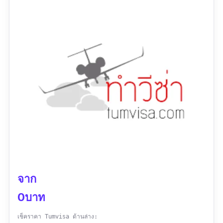
หลายประเทศทั่วโลก มีสำนักงาน 8 แห่งทั่ว
ประเทศ อยู่ภาคไหน ไปที่นั่น ทั้ง กรุงเทพ ชลบุรี
ภูเก็ต อุดรธานี อุบลราชธานี นครราชสีมา และ
เชียงใหม่ รับรองว่าไม่ต้องกังวลว่าจะยื่นวีซ่าไม่
ผ่านเลยค่ะ เพราะทีมงานของที่นี่เก่งมาก ๆ พร้อม
จะช่วยในกระบวนการยื่นวีซ่าให้เป็นไปอย่าง
รวดเร็วและมีประสิทธิภาพ
ข้อมูลเฉพาะ
Contact :
https://www.facebook.com/knightvisahelpp
oint/
จาก
เบอร์โทร :
081 403 1228
0บาท
เวลาทำการ :
จันทร์ - ศุกร์ 08:30 - 17:30 น.
เช็คราคา Tumvisa ด้านล่าง: