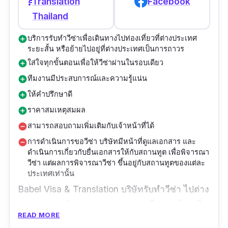
shopping_cart
Translation
Facebook
รีวิว :
“ทำวีซ่าไปเรียนครั้งแรก แนะนำได้ดีมากครับ
Thailand
ว่าต้องใช่เอกสารอะไรบ้าง ทำเร็วไม่ยุ่งยาก ดูแลดี
บริการรับทำวีซ่าเพื่อเดินทางไปท่องเที่ยวที่ต่างประเทศ
add_circle
มากครับ ตั้งแต่แรกจนไปถึงวันได้รับเล่มเลยครับ”
ระยะสั้น หรือย้ายไปอยู่ที่ต่างประเทศเป็นการถาวร
ใส่ใจทุกขั้นตอนเพื่อให้วีซ่าผ่านในรอบเดียว
add_circle
ทีมงานมีประสบการณ์และความรู้แน่น
add_circle
ให้คำปรึกษาดี
add_circle
ราคาสมเหตุสมผล
add_circle
สามารถสอบถามเพิ่มเติมกับเจ้าหน้าที่ได้
remove_circle
การดำเนินการขอวีซ่า บริษัทมีหน้าที่ดูแลเอกสาร และ
remove_circle
ดำเนินการเกี่ยวกับยื่นเอกสารให้กับสถานทูต เพื่อพิจารณา
วีซ่า แต่ผลการพิจารณาวีซ่า ขึ้นอยู่กับสถานทูตของแต่ละ
ประเทศเท่านั้น
Babel Visa & Translation บริษัทรับทําวีซ่า ไปต่าง
ประเทศ และรับแปลเอกสาร จกทะเบียนถูกต้อง มี
READ MORE
ทีมงานมืออาชีพที่มีประสบการณ์ ที่นี่รับทำวีซ่า