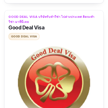
ตามกฏหมาย ที่นี่รับปรึกษาและทำวีซ่าไปต่าง
ประเทศ ทั้ง วีซ่าท่องเที่ยว วีซ่าเยี่ยมเยียน วีซ่า
ธุรกิจ วีซ่านักเรียน วีซ่าคู่มั่น/คู่สมรส นอกจากนี้ยัง
GOOD DEAL VISA บริษัทรับทําวีซ่า ไปต่างประเทศ คิดจะทำ
รับแปลเอกสาร จองตั๋วเครื่องบิน/โรงแรม ในต่าง
วีซ่า มาที่นี่เลย
Good Deal Visa
ประเทศ และประกันการเดินทาง ที่สำคัญใช้บริการ
ที่นี่ ราคาไม่แพงเลย บริการดีมากก ได้รับการบอก
GOOD DEAL VISA
เล่าแบบปากต่อปาก มั่นใจได้ว่า วีซ่าผ่านแน่นอน
ในระยะเวลาที่รวดเร็ว
ข้อมูลเฉพาะ
Contact :
https://page.line.me/tumvisa?
openQrModal=true
เบอร์โทร :
083-057-2872
เวลาทำการ :
เปิดทุกวัน ตลอด 24 ชม.