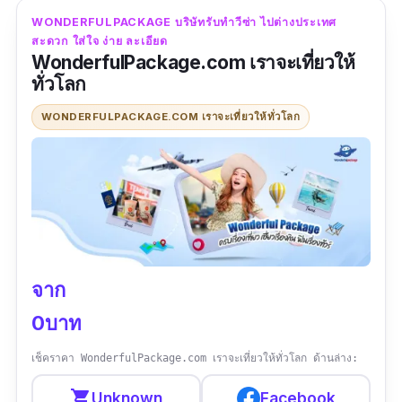
และใส่ใจตั้งแต่ขั้นตอนการตรวจสอบเอกสาร ยื่น
WONDERFULPACKAGE บริษัทรับทําวีซ่า ไปต่างประเทศ
เอกสาร ให้คำแนะนำ ติดตามผล ตลอดจนได้รับผล
สะดวก ใส่ใจ ง่าย ละเอียด
WonderfulPackage.com เราจะเที่ยวให้
วีซ่าจากทางสถานทูต นกจากนนี้ยังจำหน่ายตั๋ว
ทั่วโลก
เครื่องบิน ทั่วโลกราคาพิเศษ ทั้งตั๋วเดี่ยว และตั๋ว
สำหรับหมู่คณะ รับจองโรงเเรม ทั่วโลก จำหน่าย
WONDERFULPACKAGE.COM เราจะเที่ยวให้ทั่วโลก
ประกันภัยการเดินทาง บอกเลยจะไปต่างประเทศ
ทั้งทีมาที่นี่ ครบ จบ แน่นอนค่ะ
ข้อมูลเฉพาะ
Contact :
https://page.line.me/rsgtour?
openQrModal=true
จาก
เบอร์โทร :
086 802 0610
0บาท
เวลาทำการ :
จันทร์ - ศุกร์ 08:30 - 18:00 น.
เช็คราคา WonderfulPackage.com เราจะเที่ยวให้ทั่วโลก ด้านล่าง:
รีวิว :
“ทัวร์มาตราฐานแห่งหนึ่งของวงการท่อง
shopping_cart
Unknown
Facebook