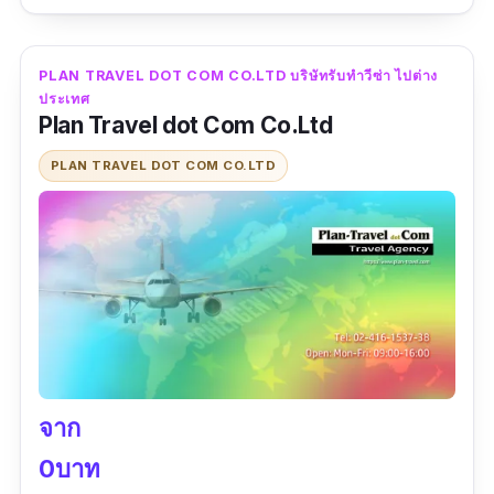
ท่องเที่ยว วีซ่าคู่หมั้น/แต่งงาน และวีซานักเรียน
ระยะสั้น โดยทีมงานคุณภาพ มีความเชี่ยวชาญ
ผ่านเคสมาหลากหลายรูปแบบ ละเอียดทุกขั้นตอน
PLAN TRAVEL DOT COM CO.LTD บริษัทรับทําวีซ่า ไปต่าง
ประเทศ
เพื่อให้วีซ่าผ่านในรอบเดียว ในราคาคุณภาพ ได้
Plan Travel dot Com Co.Ltd
มาตรฐาน เข้าถึงได้ นอกจากนี้ยังให้บริการแปล
PLAN TRAVEL DOT COM CO.LTD
เอกสารทุกชนิดในหลายภาษา และจัดหาล่าม
สื่อสารในโอกาสต่าง ๆ ใครที่สนใจสามารถเข้าไป
ปรึกษาที่ออฟฟิศของ Babel Visa & Translation
ได้เลยอยู่ใกล้ BTS อโศก เลยค่ะ
ข้อมูลเฉพาะ
Contact :
https://line.me/ti/p/~@babelservice
จาก
เบอร์โทร :
02 2583 433, 092 365 7727
0บาท
เวลาทำการ :
จันทร์ - ศุกร์ 09:00–18:00 น.