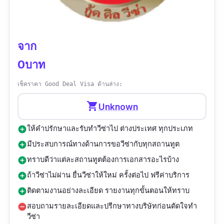
รีวิว :
“บริการไว ดี และราคาไม่แพง ติดตามงานดี
ไม่ทิ้งลูกค้า”
จาก
0บาท
เช็คราคา Good Deal Visa ด้านล่าง:
shopping_cart
Unknown
ให้คำปรักษาและรับทำวีซ่าไป ต่างประเทศ ทุกประเภท
add_circle
มีประสบการณ์ทางด้านการขอวีซ่ากับทุกสถานทูต
add_circle
ทราบดีว่าแต่ละสถานทูตต้องการเอกสารอะไรบ้าง
add_circle
ถ้าวีซ่าไม่ผ่าน ยื่นวีซ่าให้ใหม่ ครั้งต่อไป ฟรีค่าบริการ
add_circle
ติดตามงานอย่างละเอียด รายงานทุกขั้นตอนให้ทราบ
add_circle
สอบถามรายละเอียดและปรีกษาทางบริษัทก่อนตัดใจทำ
remove_circle
วีซ่า