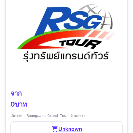
ข้อมูลเฉพาะ
Contact :
https://line.me/ti/p/~wisdomworld.1
เบอร์โทร :
02 589 0227,096 656 2419 , 094
445 5526
เวลาทำการ :
เปิดตลอด 24 ชม.
รีวิว :
“ยังไม่พบรีวิว”
จาก
0บาท
เช็คราคา Roongsarp Grand Tour ด้านล่าง:
shopping_cart
Unknown