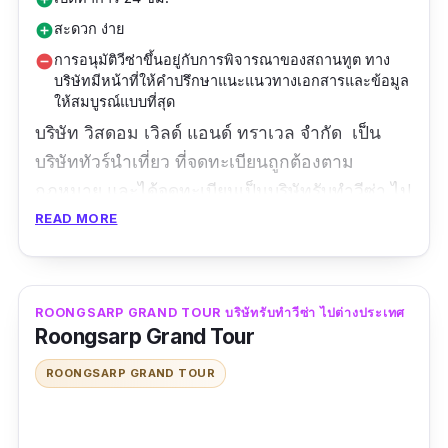
สะดวก ง่าย
add_circle
การอนุมัติวีซ่าขึ้นอยู่กับการพิจารณาของสถานทูต ทาง
remove_circle
บริษัทมีหน้าที่ให้คำปรึกษาแนะแนวทางเอกสารและข้อมูล
ให้สมบูรณ์แบบที่สุด
บริษัท วิสดอม เวิลด์ แอนด์ ทราเวล จำกัด เป็น
บริษัททัวร์นำเที่ยว ที่จดทะเบียนถูกต้องตาม
กฎหมาย และได้จดทะเบียนเป็นบริษัทรับทําวีซ่า ไป
ต่างประเทศ บริการกรอกแบบฟอร์มวีซ่า ให้คำ
READ MORE
แนะนำ รวมทั้งเป็นที่ปรึกษาทางด้าน VISA ในทุก
รูปแบบ ทุกประเภท และหลากหลายประเทศ และมี
บริการรับทำวีซ่าไทยให้กับชาวต่างชาติด้วย โดย
ROONGSARP GRAND TOUR บริษัทรับทําวีซ่า ไปต่างประเทศ
Roongsarp Grand Tour
ทีมงานมืออาชีพมากประสบการณ์ ดูแลตั้งแต่ขั้น
ตอนยื่นเอกสารจนได้รับผลวีซ่า สามารถปรึกษา
ROONGSARP GRAND TOUR
และบริการในรูปแบบออนไลน์ เพื่อความสะดวก
ของลูกค้าได้ค่ะ