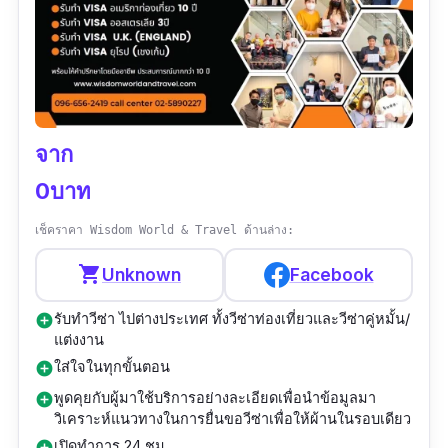
เผื่อใครไม่อยากไปเที่ยว ต่างประเทศแบบคนเดียว
เหงา ๆ สามารถไปใช้บริการได้เด้อ สำนักงานอยู่
เซ็นทรัลบางนา ชั้น 2
ข้อมูลเฉพาะ
จาก
Contact :
0บาท
https://line.me/R/ti/p/%40zob0467y
เช็คราคา Wisdom World & Travel ด้านล่าง:
เบอร์โทร :
shopping_cart
Unknown
Facebook
เวลาทำการ :
จันทร์ - เสาร์ 09:00-22:00
น.อาทิตย์ 09:00-18:00 น.
รับทําวีซ่า ไปต่างประเทศ ทั้งวีซ่าท่องเที่ยวและวีซ่าคู่หมั้น/
add_circle
แต่งงาน
รีวิว :
“ประทับใจ ในการให้บริการค่ะ ดูแลดีมาก ไป
ใส่ใจในทุกขั้นตอน
add_circle
เที่ยวต่างประเทศ ยื่นกับที่นี่ผ่านตลอด”
พูดคุยกับผู้มาใช้บริการอย่างละเอียดเพื่อนำข้อมูลมา
add_circle
วิเคราะห์แนวทางในการยื่นขอวีซ่าเพื่อให้ผ้านในรอบเดียว
เปิดทำการ 24 ชม.
add_circle