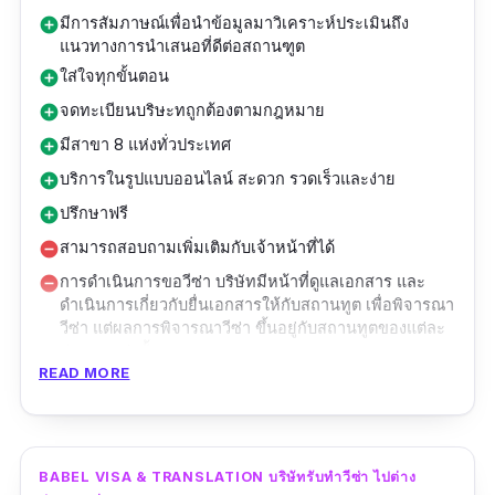
มีการสัมภาษณ์เพื่อนำข้อมูลมาวิเคราะห์ประเมินถึง
add_circle
แนวทางการนำเสนอที่ดีต่อสถานฑูต
ใส่ใจทุกขั้นตอน
add_circle
จดทะเบียนบริษะทถูกต้องตามกฎหมาย
add_circle
มีสาขา 8 แห่งทั่วประเทศ
add_circle
บริการในรูปแบบออนไลน์ สะดวก รวดเร็วและง่าย
add_circle
ปรึกษาฟรี
add_circle
สามารถสอบถามเพิ่มเติมกับเจ้าหน้าที่ได้
remove_circle
การดำเนินการขอวีซ่า บริษัทมีหน้าที่ดูแลเอกสาร และ
remove_circle
ดำเนินการเกี่ยวกับยื่นเอกสารให้กับสถานทูต เพื่อพิจารณา
วีซ่า แต่ผลการพิจารณาวีซ่า ขึ้นอยู่กับสถานทูตของแต่ละ
ประเทศเท่านั้น
READ MORE
Visa Togo Bangkok บริษัทรับทําวีซ่า ไปต่าง
ประเทศ ทุกประเภท ให้บริการในรูปแบบออนไลน์
สะดวก ดูแลขั้นตอนการยื่นวีซ่าตั้งแต่การจัดเตรียม
BABEL VISA & TRANSLATION บริษัทรับทําวีซ่า ไปต่าง
เอกสารการ กรอกฟอร์ม นัดหมาย ยื่นวีซ่า รวมถึง