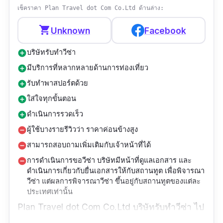
เช็คราคา Plan Travel dot Com Co.Ltd ด้านล่าง:
รีวิว :
“บริการดีมากค่ะ เจ้าหน้าที่เชี่ยวชาญใน
shopping_cart
Unknown
Facebook
การกรอกแบบฟอร์มขอวีซ่า สามารถให้คำเเนะนำ
ว่าเราควรกรอกข้อมูลเเบบไหน(เจ้าหน้าที่กรอก
บริษัทรับทําวีซ่า
add_circle
แบบฟอร์มให้) แถมยังตอบทุกคำถามที่เรามีถามได้
มีบริการที่หลากหลายด้านการท่องเที่ยว
add_circle
ทุกครั้ง ก่อนวันสัมภาษณ์มีนัดเจอซ้อมสัมภาษณ์
รับทำพาสปอร์ตด้วย
add_circle
ก่อนด้วย ช่วยลดความประหม่าในวันสัมภาษณ์
ใส่ใจทุกขั้นตอน
add_circle
จริง”
ดำเนินการรวดเร็ว
add_circle
ผู้ใช้บางรายรีวิวว่า ราคาค่อนข้างสูง
remove_circle
สามารถสอบถามเพิ่มเติมกับเจ้าหน้าที่ได้
remove_circle
การดำเนินการขอวีซ่า บริษัทมีหน้าที่ดูแลเอกสาร และ
remove_circle
ดำเนินการเกี่ยวกับยื่นเอกสารให้กับสถานทูต เพื่อพิจารณา
วีซ่า แต่ผลการพิจารณาวีซ่า ขึ้นอยู่กับสถานทูตของแต่ละ
ประเทศเท่านั้น
Plan Travel dot Com Co.Ltd บริษัทรับทําวีซ่า ไป
ต่างประเทศทั้งวีซ่าท่องเที่ยว วีซ่าธุรกิจ วีซ่า