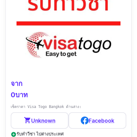
เอกสารได้อย่างครบถ้วน ชัดเจน เพื่อให้คุณสมบัติ
ของผู้สมัครขอวีซ่า เป็นไปตามมาตรฐานการ
พิจารณาเพื่อให้วีซ่าของแต่ละสถานทูตค่ะ
ข้อมูลเฉพาะ
Contact :
https://line.me/ti/p/~Mayvisa246
เบอร์โทร :
094-529-7153, 089-698-8539
จาก
เวลาทำการ :
จันทร์ - ศุกร์ 08:30 - 17:30 น.
0บาท
รีวิว :
“รับทำวีซ่า บริการดี ตรวจเอกสารก่อนยื่น
เช็คราคา Visa Togo Bangkok ด้านล่าง:
วีซ่า ลูกค้าผ่านทุกคน”
shopping_cart
Unknown
Facebook
รับทําวีซ่า ไปต่างประเทศ
add_circle