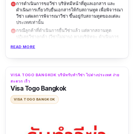
การดำเนินการขอวีซ่า บริษัทมีหน้าที่ดูแลเอกสาร และ
remove_circle
ดำเนินการเกี่ยวกับยื่นเอกสารให้กับสถานทูต เพื่อพิจารณา
วีซ่า แต่ผลการพิจารณาวีซ่า ขึ้นอยู่กับสถานทูตของแต่ละ
ประเทศเท่านั้น
กรณีลูกค้าที่ดำเนินการยื่นวีซ่าแล้ว แต่หากสถานทูต
remove_circle
ปฏิเสธวีซ่าลูกค้า (วีซ่าไม่ผ่าน) ทางบริษัทจะ ดำเนินการ
แก้ไขและยื่นเอกสารให้ใหม่ โดยไม่คิดค่าบริการของทาง
READ MORE
บริษัท ลูกค้าชำระเพียงค่าธรรมเนียมสถานทูตเองในครั้ง
ต่อไป
ในกรณีที่ลูกค้าชำระค่าดำเนินการแล้ว ไม่สามารถขอเงิน
remove_circle
คืนจากบริษัทได้ ไม่ว่ากรณีใดๆ
VISA TOGO BANGKOK บริษัทรับทําวีซ่า ไปต่างประเทศ ง่าย
Good Deal Visa บริษัทรับทําวีซ่า ไปต่างประเทศ
สะดวก เร็ว
ทุกประเภท ผ่านการจดทะเบียนเป็นบริษัทรับทำ
Visa Togo Bangkok
หรือยื่น VISA และมีประสบการณ์ทางด้านการขอ
VISA TOGO BANGKOK
วีซ่ากับทุกสถานทูต ซึ่งจุดแข็งของที่นี่คือ ทราบดี
ว่าแต่ละสถานทูตต้องการเอกสารอะไรบ้าง เพื่อใช้
ในการพิจารณาให้วีซ่าผ่าน ดังนั้นเชื่อมั่นได้ว่า ที่
Good Deal Visa จะสามารช่วยให้คุณเตรียม