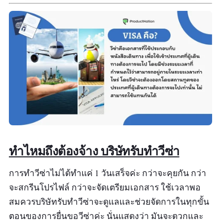
เอกสารการทำงานในประเทศนั้น ๆ เอกสารสำหรับ
นักเรียน ฯลฯ สำหรับวีซ่าท่องเที่ยว รับฟรีประกัน
การเดินทางหรือ รับซิมเน็ต ในประเทศนั้น ๆ ฟรีได้
เลย
ข้อมูลเฉพาะ
Contact :
Line ID: @wonderfulpackage (มี
@ ด้านหน้า)
เบอร์โทร :
02 792 9292
ทำไหมถึงต้องจ้าง บริษัทรับทำวีซ่า
เวลาทำการ :
จันทร์ - ศุกร์ 09:00 - 22:00 น.
เสาร์อาทิตย์ 10:00 - 19:00 น.
การทำวีซ่าไม่ได้ทำแค่ 1 วันเสร็จค่ะ กว่าจะคุยกัน กว่า
จะสกรีนโปรไฟล์ กว่าจะจัดเตรียมเอกสาร ใช้เวลาพอ
รีวิว :
“ยังไม่พบรีวิว”
สมควรบริษัทรับทำวีซ่าจะดูแลและช่วยจัดการในทุกขั้น
ตอนของการยื่นขอวีซ่าค่ะ นั่นแสดงว่า มันจะดวกและ