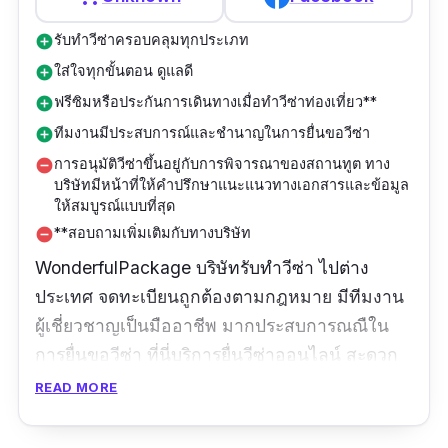
เที่ยวเมืองไทย ทำทัวร์มาเกือบห้าสิบปี รับผิดชอบ
รับทำวีซ่าครอบคลุมทุกประเภท
add_circle
มั่นคง ซื่อสัตย์ ไว้ใจได้ ไม่ผิดหวังครับ”
ใส่ใจทุกขั้นตอน ดูแลดี
add_circle
ฟรีซิมหรือประกันการเดินทางเมื่อทำวีซ่าท่องเที่ยว**
add_circle
ทีมงานมีประสบการณ์และชำนาญในการยื่นขอวีซ่า
add_circle
การอนุมัติวีซ่าขึ้นอยู่กับการพิจารณาของสถานทูต ทาง
remove_circle
บริษัทมีหน้าที่ให้คำปรึกษาแนะแนวทางเอกสารและข้อมูล
ให้สมบูรณ์แบบที่สุด
**สอบถามเพิ่มเติมกับทางบริษัท
remove_circle
WonderfulPackage บริษัทรับทําวีซ่า ไปต่าง
ประเทศ จดทะเบียนถูกต้องตามกฎหมาย มีทีมงาน
ผู้เชี่ยวชาญเป็นมืออาชีพ มากประสบการณณืใน
การยื่นขอวีซ่า ที่นี่บริการยื่นวีซ่าออนไลน์ สะดวก
ง่าย ใส่ใจทุกขั้นตอน รายงานละเอียดตลอดขั้น
READ MORE
ตอนการยืนวีซ่าจนได้รับผลวีซ่า ครอบคลุมการยื่น
ขอวีซ่าทุกประเภท ตลอดจนเอกสารต่าง ๆ ทั้ง