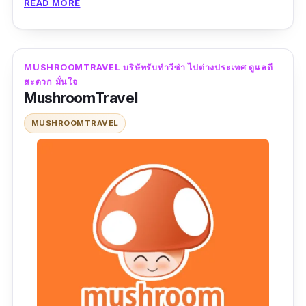
READ MORE
แต่งงาน ฯลฯ และรับทำหนังสือเดินทาง และแปล
เอกสารยื่นวีซ่า จกทะเบียนถูกต้องตามกฎหมาย
เชื่อถือและไว้ใจได้ มีประสบการณ์รับทำวีซ่า
MUSHROOMTRAVEL บริษัทรับทําวีซ่า ไปต่างประเทศ ดูแลดี
มากว่า 8 ปี โดยทีมงานมีความรูเและประสบการณ์
สะดวก มั่นใจ
ให้คำปรึกษาและช่วยดำเนินการในการจัดทำ
MushroomTravel
เอกสารทั้งหนังสือเดินทางและวีซ่า ให้เป็นไปอย่าง
MUSHROOMTRAVEL
รวดเร็ว สะดวก ตอบโจทย์ลูกค้า นอกจากนี้ที่นี่ยังมี
บริการ จองทัวร์ จองตั๋วเครื่องบิน/โรงแรม ประกัน
การเดินทางทั่วโลกเลยค่ะ
ข้อมูลเฉพาะ
Contact :
https://line.me/ti/p/~plan-
travel.com
เบอร์โทร :
02 416 1537 ,084 388 9022