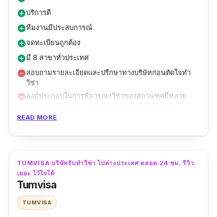
บริการดี
add_circle
ทีมงานมีประสบการณ์
add_circle
จดทะเบียนถูกต้อง
add_circle
มี 8 สาขาทั่วประเทศ
add_circle
สอบถามรายละเอียดและปรีกษาทางบริษัทก่อนตัดใจทำ
remove_circle
วีซ่า
องค์ประกอบในการพิจารณาวีซ่าของสถานฑูตมีหลาย
remove_circle
อย่าง ควรศึกษาและเตรียมตัวให้ดีเพื่อไม่ให้ผิดหวังค่ะ
READ MORE
Knight Visa Help Point เป็น บริษัทรับทำวีซ่า ไป
ต่างประเทศ ที่ได้จดทะเบียนเป็นบริษัทรับทำ หรือ
ยื่น VISA ให้ความช่วยเหลือในการขอวีซ่าและ
บริการในการดำเนินการ ด้านเอกสารกับทุกสถาน
TUMVISA บริษัทรับทําวีซ่า ไปต่างประเทศ ตลอด 24 ชม. รีวิว
เยอะ ไว้ใจได้
ทูตทั้งในประเทศและต่างประเทศ บริการกรอกแบบ
Tumvisa
ฟอร์มวีซ่า ให้คำแนะนำ รวมทั้งเป็นที่ปรึกษาทาง
TUMVISA
ด้าน VISA ในทุกรูปแบบ ทุกประเภท และหลาก