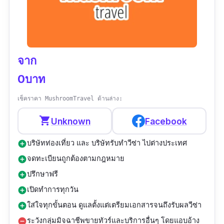
เวลาทำการ :
จันทร์ - ศุกร์ 09:00–18:00 น.
รีวิว :
“อยู่ย่านพระรามสอง มีบริการหลากหลาย
ด้านการท่องเที่ยว”
จาก
0บาท
เช็คราคา MushroomTravel ด้านล่าง:
shopping_cart
Unknown
Facebook
บริษัทท่องเที่ยว และ บริษัทรับทําวีซ่า ไปต่างประเทศ
add_circle
จดทะเบียนถูกต้องตามกฎหมาย
add_circle
ปรึกษาฟรี
add_circle
เปิดทำการทุกวัน
add_circle
ใส่ใจทุกขั้นตอน ดูแลตั้งแต่เตรียมเอกสารจนถึงรับผลวีซ่า
add_circle
ระวังกลุ่มมิจฉาชีพขายทัวร์และบริการอื่นๆ โดยแอบอ้าง
remove_circle