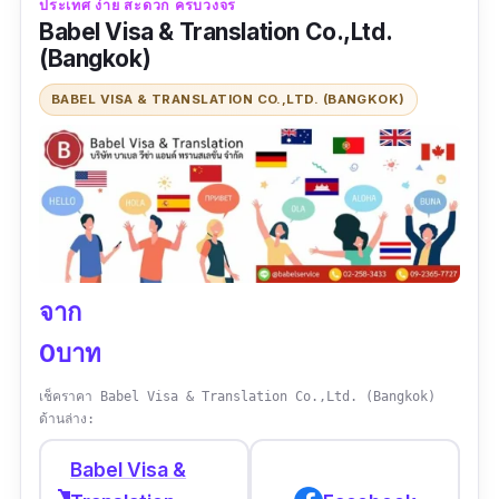
ประเทศ ง่าย สะดวก ครบวงจร
ขั้นตอนต่าง ๆ ในการขอวีซ่า เพื่อช่วยลดขั้นตอน
Babel Visa & Translation Co.,Ltd.
ของลูกค้า เพื่อให้ได้รับความสะดวก ง่าย รวดเร็ว
(Bangkok)
ในขั้นตอนการขอวีซ่าแต่ละสถานทูต ใส่ใจทุกขั้น
BABEL VISA & TRANSLATION CO.,LTD. (BANGKOK)
ตอน มีการสัมภาษณ์เพื่อนำข้อมูลมาวิเคราะห์
ประเมินถึงแนวทางการนำเสนอที่ดีต่อสถานฑูต มี
สำนักงานทั่วประเทศถึง 8 แห่ง ใกล้ที่ไหน ไปที่นั่น
ทั้ง กทม พัทยา ขอนแก่น อุดร บุรีรัมย์ ภูเก็ต สมุย
และเชียงใหม่
ข้อมูลเฉพาะ
จาก
0บาท
Contact :
https://page.line.me/visatogo?
openQrModal=true
เช็คราคา Babel Visa & Translation Co.,Ltd. (Bangkok)
ด้านล่าง:
เบอร์โทร :
02 254 3848, 087 782 3848
เวลาทำการ :
จันทร์ - ศุกร์ 09:30–17:00 น.
Babel Visa &