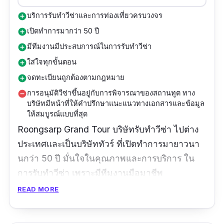
บริการรับทำวีซ่าและการท่องเที่ยวครบวงจร
add_circle
เปิดทำการมากว่า 50 ปี
add_circle
มีทีมงานมีประสบการณ์ในการรับทำวีซ่า
add_circle
ใส่ใจทุกขั้นตอน
add_circle
จดทะเบียนถูกต้องตามกฎหมาย
add_circle
การอนุมัติวีซ่าขึ้นอยู่กับการพิจารณาของสถานทูต ทาง
remove_circle
บริษัทมีหน้าที่ให้คำปรึกษาแนะแนวทางเอกสารและข้อมูล
ให้สมบูรณ์แบบที่สุด
Roongsarp Grand Tour บริษัทรับทําวีซ่า ไปต่าง
ประเทศและเป็นบริษัททัวร์ ที่เปิดทำการมายาวนา
นกว่า 50 ปี มั่นใจในคุณภาพและการบริการ ใน
การรับทำวีซ่า เพราะมีทีมงานมือมาชีพ
ประสบการณ์ในการขอวีซ่าโชกโชน พร้อมที่จะให้
READ MORE
คำแนะนำปรึกษาและบริการตลอดขั้นตอนในการ
ยื่นขอวีซ่า ในราคาที่คุ้มค่า สมเหตุสมผล ดูและ