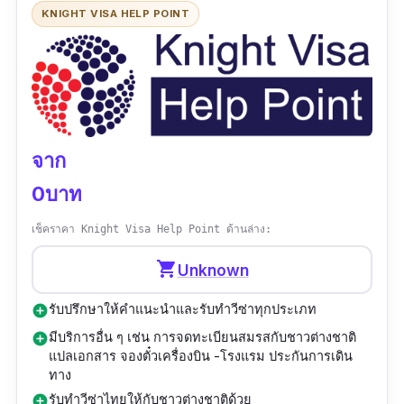
KNIGHT VISA HELP POINT
จาก
0บาท
เช็คราคา Knight Visa Help Point ด้านล่าง:
shopping_cart
Unknown
รับปรึกษาให้คำแนะนำและรับทำวีซ่าทุกประเภท
add_circle
มีบริการอื่น ๆ เช่น การจดทะเบียนสมรสกับชาวต่างชาติ
add_circle
แปลเอกสาร จองตั๋วเครื่องบิน -โรงแรม ประกันการเดิน
ทาง
รับทำวีซ่าไทยให้กับชาวต่างชาติด้วย
add_circle