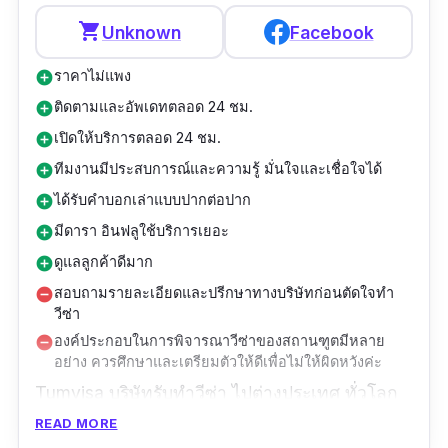
รีวิว :
“ทำวีซ่าไปเยี่ยมเยือนเเฟนประเทศ
shopping_cart
Unknown
Facebook
ออสเตรเลีย ค่ะ ทางบริษัทดูเเลเป็นอย่างดี ตั้งเเต่
การอธิบายรายละเอียด เเละติดตามคอยเเจ้งทุก
ราคาไม่แพง
add_circle
อย่าง ทำให้รู้สึกประทับใจ เเละในครั้งต่อไป ดิฉันก็
ติดตามและอัพเดทตลอด 24 ชม.
add_circle
จะกลับมาใช้บริการอีกครั้งค่ะ”
เปิดให้บริการตลอด 24 ชม.
add_circle
ทีมงานมีประสบการณ์และความรู้ มั่นใจและเชื่อใจได้
add_circle
ได้รับคำบอกเล่าแบบปากต่อปาก
add_circle
มีดารา อินฟลูใช้บริการเยอะ
add_circle
ดูแลลูกค้าดีมาก
add_circle
สอบถามรายละเอียดและปรีกษาทางบริษัทก่อนตัดใจทำ
remove_circle
วีซ่า
องค์ประกอบในการพิจารณาวีซ่าของสถานฑูตมีหลาย
remove_circle
อย่าง ควรศึกษาและเตรียมตัวให้ดีเพื่อไม่ให้ผิดหวังค่ะ
Tumvisa บริษัทรับทําวีซ่า ไปต่างประเทศ ทั่วโลก
พร้อมให้บริการตลอด 24 ชม. จดทะเบียนถูกต้อง
READ MORE