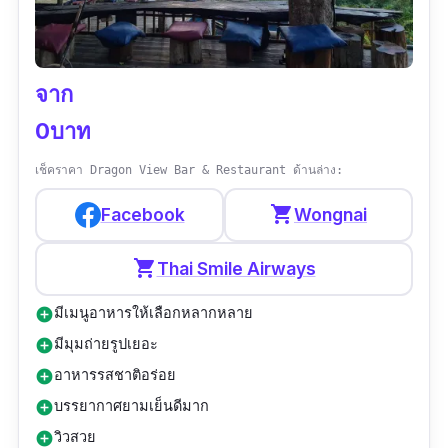
บรรยากาศดี ดีที่สุดคือเจ้าของร้านใจดีมาก มาดูแล
แนะนำตลอด เท่าที่ดูคือสะอาดมาก จานชามเป็นก
ระเบื้องทั้งหมด ห้องน้ำก็สะอาด อาหารค่อนข้างช้า
จาก
ไม่เหมาะถ้าหิวจัด แต่ถ้ามีเวลา เหมาะมาก มานั่ง
0บาท
ชิว ลมเย็นนนนน ดีเหนือความคาดหมาย”
เช็คราคา Dragon View Bar & Restaurant ด้านล่าง:
shopping_cart
Facebook
Wongnai
shopping_cart
Thai Smile Airways
มีเมนูอาหารให้เลือกหลากหลาย
add_circle
มีมุมถ่ายรูปเยอะ
add_circle
อาหารรสชาติอร่อย
add_circle
บรรยากาศยามเย็นดีมาก
add_circle
วิวสวย
add_circle