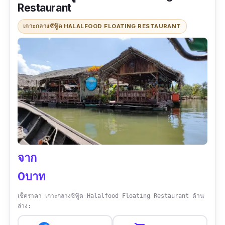
Restaurant
ข้อมูลเฉพาะ
เกาะกลางซีฟู้ด HALALFOOD FLOATING RESTAURANT
Google map :
https://goo.gl/maps/huZ38kQpyqrJuPep6?
coh=178571&entry=tt
เบอร์โทร :
0826696662
เวลาทำการ :
09:00-18:00 น. เปิดทุกวัน
เมนูแนะนำ :
เบอร์เกอร์เนื้อวากิวออสซอสครีม
ชีสเห็ดทรัฟเฟิล.ซี่โครงหมู.เฟตตูชินี่ผัดไทยกุ้ง
สด
จาก
0บาท
รีวิว :
“ขับผ่านร้านนี้หลายครั้งมากไม่ได้แวะเข้าไป
เลย รู้สึกพลาดมาก บรรยากาศรอบๆร้านร่มรื่น
เช็คราคา เกาะกลางซีฟู้ด Halalfood Floating Restaurant ด้าน
ล่าง:
สบายตา มีมุมถ่ายรูปเพียบ ในโซนโต๊ะนั่งทาน
อาหารก็จัดมุมได้น่านั่งทุกมุมเลย ส่วนของขนม