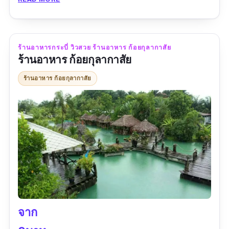
และอาหารนานชาติ ทั้งคาวหวาน เครื่องดื่ม
รสชาติดี ในราคาที่บอกเลยว่าคุ้มค่าแน่นอน แล้วก็
มีเครื่องดื่มจิบเบาให้บริการด้วยนะ จิบเย็น ๆ ชมวิว
ร้านอาหารกระบี่ วิวสวย ร้านอาหาร ก้อยกุลากาสัย
ท็อปฮิลล์ คือแบบดีย์งาม
ร้านอาหาร ก้อยกุลากาสัย
ข้อมูลเฉพาะ
ร้านอาหาร ก้อยกุลากาสัย
Google map :
https://goo.gl/maps/fvFfxvmbxa4pKeJr8?
coh=178571&entry=tt
เบอร์โทร :
075 637 195
เวลาทำการ :
11:00 - 23:59 น. เปิดทุกวัน
เมนูแนะนำ :
แกงคั่วปูใบชะพลู,แซลมอนดองซี
อิ้ว,ข้าวผัดสัปปะรด,น้ำมะพร้าว
จาก
รีวิว :
“ร้านอาหารวิวดีมาก อยู่บนยอดเขา มองเห็น