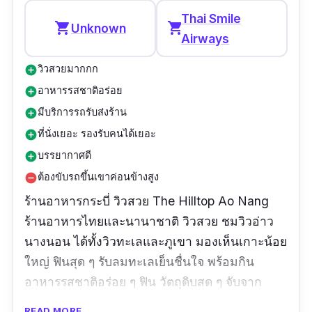
Thai Smile
เหมาะ ของหวานมีน้ำแข็งใสและระกำลอยแก้วเอา
shopping_cart
shopping_cart
Unknown
Airways
เม็ดออกให้แล้ว อร่อยชื่นใจตบท้าย”
วิวสวยมากกก
add_circle
อาหารรสชาติอร่อย
add_circle
มีบริการรถรับส่งร้าน
add_circle
ที่นั่งเยอะ รองรับคนได้เยอะ
add_circle
บรรยากาศดี
add_circle
ต้องขับรถขึ้นเขาค่อนข้างสูง
remove_circle
ร้านอาหารกระบี่ วิวสวย The Hilltop Ao Nang
ร้านอาหารไทยและนานาชาติ วิวสวย ชมวิวอ่าว
นางนอน ได้ทั้งวิวทะเลและภูเขา มองเห็นเกาะน้อย
ใหญ่ ฟินสุด ๆ รับลมทะเลเย็นชื่นใจ พร้อมกิน
อาหารรสชาติอร่อย ๆ ฟิน วัตถุดิบสด ๆ จับจาก
ทะเล ซีฟู้ดตัวเป้ง ๆ พร้อมอาหารไทย อาหารใต้
READ MORE