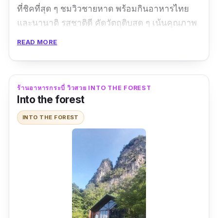
ที่ชิคที่สุด ๆ ชมวิวชายหาด พร้อมกินอาหารไทย
และนานาติ รสชาติดี คัดวัตถุดิบสด ๆ เน้นคุณภาพ
พร้อมเครื่องดื่มชา กาแฟ น้ำหวาน สมูทตี้ผลไม้
READ MORE
และของหวาน สุดฟิน ถูกใจแน่นอน บรรยากาศ
ร้านคือดีไม่ไหว โปร่ง สบาย ร้านนี้ต้องยกให้วิว
และมุมถ่ายรูปที่มีให้เลือกเยอะมากๆบอกเลย ใคร
ร้านอาหารกระบี่ วิวสวย INTO THE FOREST
มาช่วงเย็น ๆ ค่ำ ๆ ในช่วงวัน ศุกร์-อาทิตย์ จะมี
Into the forest
โชว์ไฟให้ตื่นตาตื่นใจเล่น ๆ ถ่ายลงสตอรี่ มากระบี่
INTO THE FOREST
ห้ามพลาด
ข้อมูลเฉพาะ
Google map :
https://goo.gl/maps/N1FeYgQc1Cuu3YyH8
?coh=178571&entry=tt
เบอร์โทร :
0612179779