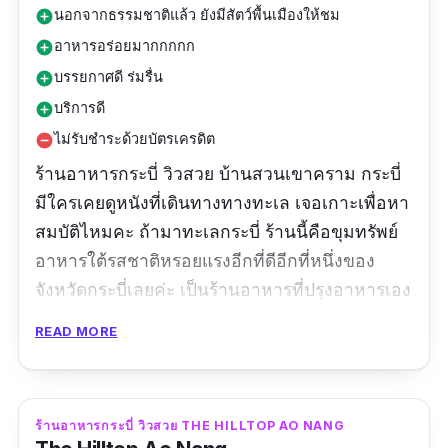
นอกจากธรรมชาติแล้ว ยังมีสัตว์พื้นเมืองให้ชม
add_circle
อาหารอร่อยมากกกกก
add_circle
บรรยกาศดี ร่มรื่น
add_circle
บริการดี
add_circle
ไม่รับชำระด้วยบัตรเครดิต
remove_circle
ร้านอาหารกระบี่ วิวสวย บ้านสวนเขาคราม​ กระบี่
มีใครเคยดูหนังที่เดินทางทางทะเล เจอเกาะเพื่อหา
สมบัติไหมคะ ถ้ามาทะเลกระบี่ ร้านนี้คือขุมทรัพย์
อาหารใต้รสชาติหรอยแรงอีกที่ดีอีกที่หนึ่งของ
จังหวัดกระบี่เลยค่ะ เป็นร้านอาหารที่ปรุงอาหารเอง
โดยใช้ผักที่ปลูกในสวนเป็นวัตถุดิบ อาหารใต้รส
READ MORE
เด็ดฝีมือคุณแม่ การันตรีด้วยรางวัล Thai Select
จากกระทรวงพาณิชย์ วัตถุดิบมีคุณภาพสะอาด
อร่อยเหมือนแม่ทำให้กิน วิวรอบ ๆ เป็นธรรมชาติ
ร้านอาหารกระบี่ วิวสวย THE HILLTOP AO NANG
สวน และทิวเขา สวยงาม ถ่ายรูปมุมไหนก็ปัง