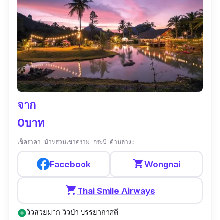
ข้อมูลเฉพาะ
Google map :
https://goo.gl/maps/CqiQTywFpGcU41NW
7?coh=178571&entry=tt
เบอร์โทร :
0655395242
เวลาทำการ :
11:00–19:00 น. เปิดทุกวัน
จาก
เมนูแนะนำ :
ผัดทะเลมันปู,ข้าวผัดปู, เค้ก
0บาท
มะพร้าวอ่อน
เช็คราคา บ้านสวนเขาคราม​ กระบี่ ด้านล่าง:
รีวิว :
“ได้ยินชื่อมานานพึ่งจะได้มา การเดินทางไม่
ยาก ทางไม่ชันมาก ไม่อันตราย ร้านตกแต่งสวย มี
shopping_cart
Facebook
Wongnai
มุมถ่ายรูปเยอะมาก วิวก็สุดยอด แค่วิวก็คุ้มแล้ว
shopping_cart
Thai Smile Airways
อาหารปริมาณเยอะ รสชาติอร่อยเลย ราคาสูงนิด
นึง ใช้เที่ยวด้วยกันแล้วโคตรคุ้ม แนะนำให้มา
วิวสวยมาก วิวป่า บรรยากาศดี
add_circle
สำหรับใครชอบถ่ายรูปรับรองว่าไม่ผิดหวัง ”