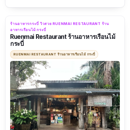
ถึงเครื่องถึงรส ยังฟินกับวิวท่ามกลางธรรมชาติ
ภายในตัวร้านมี 2 โซน คือร้านอาหารกลางวัน จะ
เป็นแนวร้านอาหารทั่วไปและคาเฟ่ ส่วนร้านอีก
ร้านอาหารกระบี่ วิวสวย RUENMAI RESTAURANT ร้าน
อาหารเรือนไม้ กระบี่
โซน จะเปิดช่วงเย็นจะเป็นฟีลมานั่งจิบเบาริมเร มี
Ruenmai Restaurant ร้านอาหารเรือนไม้
ดนตรีสด และเครื่องดื่มแอลกอฮอล์ สามารถมาใช้
กระบี่
บริการที่นี่ได้ทั้งวันเลยค่ะ มีที่จอดรถและ Wifi ฟรี
RUENMAI RESTAURANT ร้านอาหารเรือนไม้ กระบี่
ด้วย
ข้อมูลเฉพาะ
Google map :
https://goo.gl/maps/wF24C6m2wYZUsmPf
7?coh=178571&entry=tt
เบอร์โทร :
0612599229 , 0612625599
เวลาทำการ :
เปิดทุกวัน 10:00 - 01:00 น.