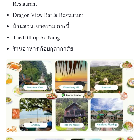
Restaurant
เวลาทำการ :
10:00 - 21:00 น. เปิดบริการทุก
วัน
Dragon View Bar & Restaurant
เมนูแนะนำ :
กุ้งผัดกะปิสะตอ,หมูคั่ว
บ้านสวนเขาคราม​ กระบี่
เกลือ,แกงส้มปลากระพง
The Hilltop Ao Nang
ร้านอาหาร ก้อยกุลากาสัย
รีวิว :
“อาหารอร่อยมาคะ ร้านก็สวย พนักใจดี แถม
มีนักร้องด้วย อากาศที่ร้านสบายมีที่สำหรับนั่งพัก
ผ่อน ดูปลา ถ้าให้ดีเลี้ยงปลาเยอะๆนะคะ สวยดี นั่งดู
ไปดูมาเพลินดี”