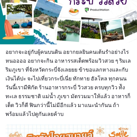
อยากจะอยู่กับผู้คนบนดิน อยากยลยินคนเต้นรำอย่างไร
หนออออ อยากจะกิน อาหารรสเด็ดพร้อมวิวสวย ๆ ริมเล
ริมภูเขา ที่จังหวัดกระบี่จังเลยยย ข้าขอแลกหางและกับ
เงินได้ปะ จะไปเที่ยวกระบี่เนี่ย ทักทาย ฮัลโหล ทุกคนน
วันนี้เรามีพิกัด ร้านอาหารกระบี่ วิวสวย ครบทุกวิว ท้ัง
ทะเล ธรรมชาติ แม่น้ำ ภูเขา มัดรวมมาให้แล้ว อาหารก็
เด็ด วิวก็ดี ฟินกว่านี้ไม่มีอีกแล้ว มาแนะนำกันน ถ้า
พร้อมแล้วไปดูกันเลยค้าบ