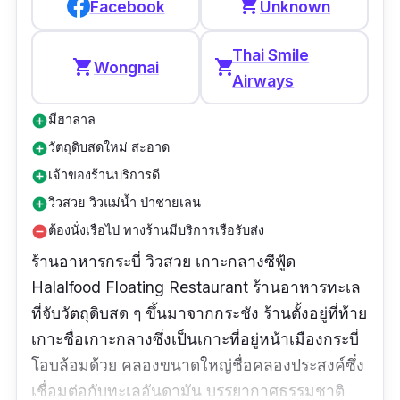
shopping_cart
Facebook
Unknown
เค้ก กับเมนูน้ำก็ดี แต่อยากชมในส่วนอาหารทาน
เล่นที่สุด โดยเฉพาะเคซาติญ่าต้มยำกุ้งอร่อยมาก
Thai Smile
shopping_cart
shopping_cart
Wongnai
อยากให้ทุกคนได้ไปลองทานกันนะคะ”
Airways
มีฮาลาล
add_circle
วัตถุดิบสดใหม่ สะอาด
add_circle
เจ้าของร้านบริการดี
add_circle
วิวสวย วิวแม่น้ำ ป่าชายเลน
add_circle
ต้องนั่งเรือไป ทางร้านมีบริการเรือรับส่ง
remove_circle
ร้านอาหารกระบี่ วิวสวย เกาะกลางซีฟู้ด
Halalfood Floating Restaurant ร้านอาหารทะเล
ที่จับวัตถุดิบสด ๆ ขึ้นมาจากกระชัง ร้านตั้งอยู่ที่ท้าย
เกาะชื่อเกาะกลางซึ่งเป็นเกาะที่อยู่หน้าเมืองกระบี่
โอบล้อมด้วย คลองขนาดใหญ่ชื่อคลองประสงค์ซึ่ง
เชื่อมต่อกับทะเลอันดามัน บรรยากาศธรรมชาติ