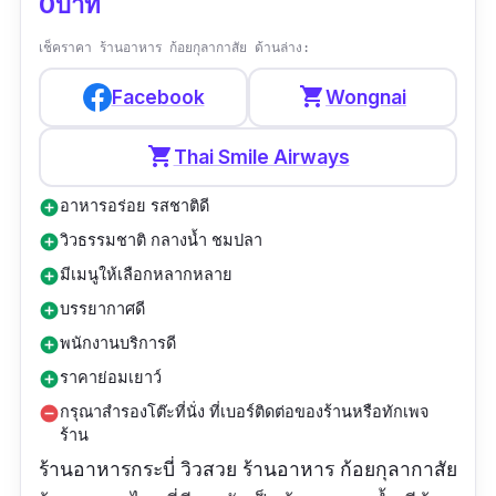
0บาท
อ่าวนาง อากาศเย็นสบาย หน้าร้อนคือนั่งชิวๆได้
เช็คราคา ร้านอาหาร ก้อยกุลากาสัย ด้านล่าง:
อาหารรสชาติทำได้ดีใช้ได้ แต่ไม่ค่อยจัดจ้าน
ประเภทอาหารหลากหลายดีค่ะ ใครชอบเผ็ดๆอาจ
shopping_cart
Facebook
Wongnai
จะต้องแจ้งพนักงาน น้องพนักงานบริการดี คอย
shopping_cart
ดูแลตลอด ร้านมีเครื่องดื่มให้เลือกเยอะ ช่วงเย็นมี
Thai Smile Airways
ดนตรีสดให้ฟัง ราคาโดยรวมค่อนข้างแพง มีลาน
อาหารอร่อย รสชาติดี
add_circle
จอดรถสะดวกพร้อม สามารถขับรถขึ้นมาได้ค่ะ แต่
วิวธรรมชาติ กลางน้ำ ชมปลา
add_circle
ถ้าไม่มีรถเหมือนจะมีบริการรถรับส่งด้วย”
มีเมนูให้เลือกหลากหลาย
add_circle
บรรยากาศดี
add_circle
พนักงานบริการดี
add_circle
ราคาย่อมเยาว์
add_circle
กรุณาสำรองโต๊ะที่นั่ง ที่เบอร์ติดต่อของร้านหรือทักเพจ
remove_circle
ร้าน
ร้านอาหารกระบี่ วิวสวย ร้านอาหาร ก้อยกุลากาสัย