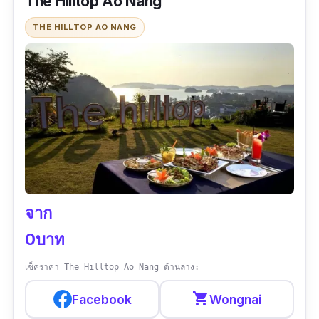
The Hilltop Ao Nang
ข้อมูลเฉพาะ
THE HILLTOP AO NANG
Google map :
https://goo.gl/maps/ZMo1kQQhLzrsFD7Z6?
coh=178571&entry=tt
เบอร์โทร :
0824223828
เวลาทำการ :
เปิด 11:00-19:00 น. หยุดทุกวัน
จันทร์
เมนูแนะนำ :
แกงกะทิใบเหมียง,หมูทอด,แกงส้ม
จาก
ปลาลูกชก
0บาท
รีวิว :
“อาหารอร่อย ราคาไม่แพง ให้เยอะ
เช็คราคา The Hilltop Ao Nang ด้านล่าง:
บรรยากาศดีมากๆ เปิดเพลงเพราะมาก ที่นั่งมีให้
เลือกหลายมุม นั่งทานข้าวกับธรรมชาติ ราคาหลัก
shopping_cart
Facebook
Wongnai
ร้อย วิวหลักล้าน เชิญลองมากันนะคะ จัดเลี้ยงก็