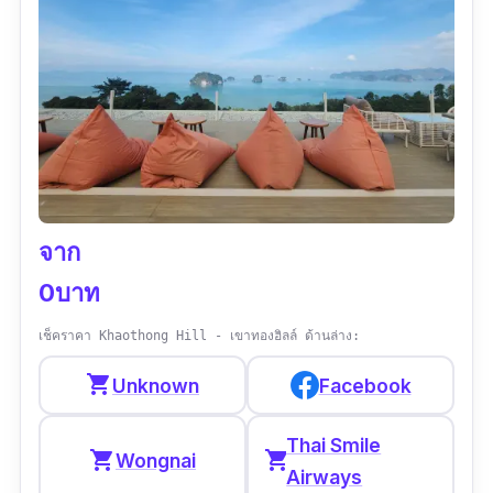
และทิวไม้ล้อม ร่มรื่น โ่ง เย็นสบายสุด ๆ ใครมา
กระบี่ ห้ามพลาด
ข้อมูลเฉพาะ
Google map :
https://goo.gl/maps/bx79EP7euDhc1t3A7?
coh=178571&entry=tt
เบอร์โทร :
089 288 3232
จาก
เวลาทำการ :
ทุกวัน
10:30 - 15:00 น. และ
0บาท
17:00 - 21:30 น.
เช็คราคา Khaothong Hill - เขาทองฮิลล์ ด้านล่าง:
เมนูแนะนำ :
แกงกะทิเนื้อปูใบชะอม,กุ้งผัดกะปิ
shopping_cart
Unknown
Facebook
สะตอ,แกงไตปลา,
รีวิว :
“ร้านตกแต่งได้สวยบรรยากาศดีมาก เราคน
Thai Smile
shopping_cart
shopping_cart
Wongnai
กรุงเทพไม่ค่อยทานอาหารใต้คิดว่าร้านนี้อาหาร
Airways