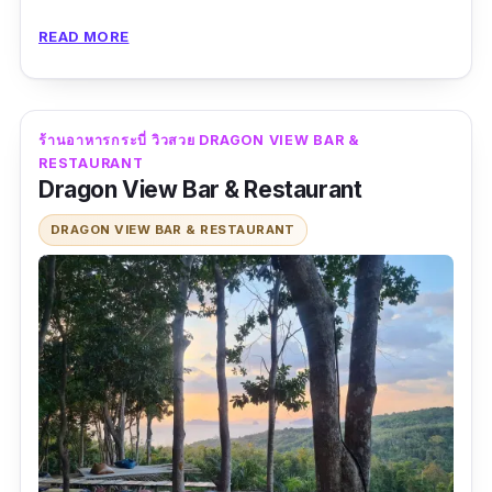
ห้อมล้อมด้วยทะเล ท้องฟ้า ป่าชายเลนและป่า
READ MORE
โกงกาง วิวสวยมากก เจ้าของร้านน่ารักเป็นกันเอง
และบริการดีสุด ๆ อิสลามกินได้นะคะร้านนี้ มีฮาลา
ลค่ะ
ร้านอาหารกระบี่ วิวสวย DRAGON VIEW BAR &
RESTAURANT
ข้อมูลเฉพาะ
Dragon View Bar & Restaurant
Google map :
DRAGON VIEW BAR & RESTAURANT
https://goo.gl/maps/4e3H5uQGorXQmvdb6
?coh=178571&entry=tt
เบอร์โทร :
0629616979 , 064 696 6256
เวลาทำการ :
9:00–21:00 น. เปิดทุกวัน
เมนูแนะนำ :
แกงส้มปูไข่กับหน่อไม้
ดอง,ปลาหมึกไข่นึ่งมะนาว , ปลาเก๋านึ่งบ๊วย
รีวิว :
“อร่อยมากกกก อาหารสด รสมือดี