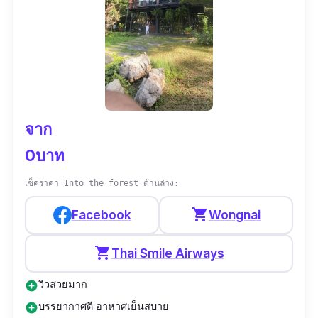
เวลาทำการ :
เปิดทุกวัน 10:00–21:00 น.
เมนูแนะนำ :
รีวิว :
“สถานที่สวยมาก ติดทะเล มีที่จอดรถ ส่วนตัว
สุดๆ ราคาน้ำไม่แรงมาก รสชาติดี พนักงานน่ารัก
แต่ที่ชอบสุดๆคือ มีโชว์ไฟด้วย สวยมาก สวยกว่า
จาก
ทุกทที่ที่เคยดูเลย (มีเฉพาะ ส อา) สามารถโทรไป
0บาท
จองโต๊ะได้นะ แต่ถ้าไม่จอง ก็ดูได้อยู่ดี”
เช็คราคา Into the forest ด้านล่าง:
shopping_cart
Facebook
Wongnai
shopping_cart
Thai Smile Airways
วิวสวยมาก
add_circle
บรรยากาศดี อาหาศเย็นสบาย
add_circle