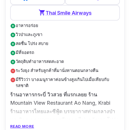
shopping_cart
Thai Smile Airways
อาหารอร่อย
add_circle
วิวป่าและภูเขา
add_circle
สดชื่น โปร่ง สบาย
add_circle
มีที่จอดรถ
add_circle
วัตถุดิบทำอาหารสดสะอาด
add_circle
ระวังยุง สำหรับลูกค้าที่มานั่งทานตอนกลางคืน
remove_circle
มีรีวิวว่า บางเมนูราคาค่อนข้างสูงเกินไปเมื่อเทียบกับ
remove_circle
รสชาติ
ร้านอาหารกระบี่ วิวสวย ที่แรกเลยย ร้าน
Mountain View Restaurant Ao Nang, Krabi
ร้านอาหารไทยและซีฟู้ด บรรยากาศท่ามกลางป่า
และวิวภูเขา บรรยากาศดีมากก ไม่แออัดเลย โปร่ง
READ MORE
โล่งสบาย นอกจากฟินกับอาหารที่รสชาติอร่อยเข้า