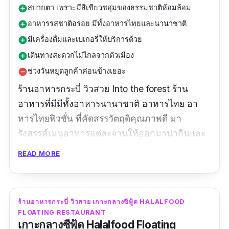
สบายตา เพราะมีสีเขียวชอุ่มของธรรมชาติห้อมล้อม
add_circle
อาหารรสชาติอร่อย มีทั้งอาหารไทยและนานาชาติ
add_circle
มีเครื่องดื่มและเบเกอรี่ให้บริการด้วย
add_circle
เดินทางสะดวกไม่ไกลจากตัวเมือง
add_circle
ช่วงวันหยุดลูกค้าค่อนข้างเยอะ
remove_circle
ร้านอาหารกระบี่ วิวสวย Into the forest ร้าน
อาหารที่มีมีทั้งอาหารนานาชาติ อาหารไทย อา
หารไทยฟิวชั่น ที่คัดสรรวัตถุดิคุณภาพดี มา
รังสรรค์เมนูอาหารแต่ละจานให้ออกมาน่ากินและ
มีรสชาติที่สัมผัสได้ทั้งความเป็นไทยและกลิ่นอาย
READ MORE
แบบตะวันตก ที่สำคัญวิวสวยมาก โอบล้อมไปด้วยสี
เขียว ชวนสบายตาของธรรมชาติ บรรยากาศดี
เขียวชอุ่ม ตัวร้านซ่อนตัวอยู่ท่ามกลางหุบเขา ทาง
ร้านอาหารกระบี่ วิวสวย เกาะกลางซีฟู้ด HALALFOOD
เข้าด้านหน้าเป็นป่ายาง อากาศเย็นสบาย สดชื่นสุด
FLOATING RESTAURANT
ๆ เหมาะแก่การมาเป็นครอบครัวมาก ๆ เลยค่ะ
เกาะกลางซีฟู้ด Halalfood Floating