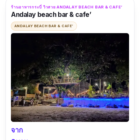
คาวหวานและเครื่องดื่ม มากมายทั้งกาแฟ ชาและ
ร้านอาหารกระบี่ วิวสวย ANDALAY BEACH BAR & CAFE’
สมูทตี้ รสชาติอร่อย ได้เยอะ ถูกปากแน่นอน
Andalay beach bar & cafe’
สามารถเลือกโซนที่นั่งได้ จะนัั่งกินรับลมชมวิว
ANDALAY BEACH BAR & CAFE’
ทะเลหือนั่งในห้องแอร์ชมวิวภูเขา กีดีไม่แพ้กัน
การเดินทางไปยังร้าน ขับรถไปจอดที่ลานจอดรถ
ด้านล่าง จะมีรถรับส่งขี้นไปยังตัวร้านด้านบนซื้อ
บัตรท่านละ 50 บาท
ข้อมูลเฉพาะ
Google map :
https://goo.gl/maps/GWEQrgQvMQBZxXoF
8?coh=178571&entry=tt
เบอร์โทร :
096 991 9365
เวลาทำการ :
เปิดทุกวันตั้งแต่ 10:00 น. - 19:30
จาก
น. (รับออเดอร์ถึง 18:50 น.)