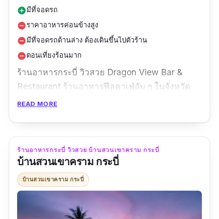
มีที่จอดรถ
add_circle
ราคาอาหารค่อนข้างสูง
remove_circle
มีที่จอดรถด้านล่าง ต้องเดินขึ้นไปตัวร้าน
remove_circle
ตอนเที่ยงร้อนมาก
remove_circle
ร้านอาหารกระบี่ วิวสวย Dragon View Bar &
Restaurant ร้านอาหารฟีลคาเฟ่ลับ ๆ ในจังหวัด
กระบี่ ซ่อนตัวอยู่บนภูเขา สามารถมองเห็นวิวทะเล
READ MORE
และภูเขาพร้อม ๆ กันเลย ตัวร้านส่วนใหญ่ทำจาก
ไม้ไผ่ ดูกลมกลื่นกับธรรมชาติ วิวก็สวย ยิ่งตอนเย็น
พระอาทิตย์คือฟินมาก ถ่ายรูปมุมไหนก็ัง จะมาตอน
ร้านอาหารกระบี่ วิวสวย บ้านสวนเขาคราม​ กระบี่
กลางวันหรือเย็น ๆ ก็มีมุมถ่ายรูปเยอะ บรรยากาศก็
บ้านสวนเขาคราม​ กระบี่
ดี แถมอาหารก็มีทั้งอาหารไทย อาหารนานาชาติ
บ้านสวนเขาคราม​ กระบี่
เครื่องดื่มและขนมหวานให้บริการ รสชาติอร่อย
ถูกปากแน่นอน