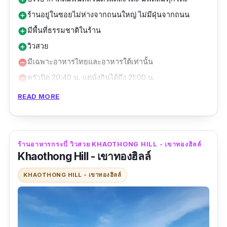
ร้านอยู่ในซอยไม่ห่างจากถนนใหญ่ ไม่มีฝุ่นจากถนน
add_circle
มีพื้นที่ธรรมชาติในร้าน
add_circle
วิวสวย
add_circle
มีเฉพาะอาหารไทยและอาหารใต้เท่านั้น
remove_circle
ครัวปิด 20:40 น. แต่นั่งกินได้ถึง 21:00 น.
remove_circle
ร้านอาหารกระบี่ วิวสวย Ruenmai Restaurant
READ MORE
ร้านอาหารเรือนไม้ กระบี่ มาถึงใต้แล้วก็กินอาหาร
ใต่ รสชาติต้นหรับ เข้าปากแล้วต้องร้องว่า หรอย
แรง หรอยจังฮู้ แน่นอน ที่นี่เป็นร้านอาหารท้องถิ่นที่
ร้านอาหารกระบี่ วิวสวย KHAOTHONG HILL - เขาทองฮิลล์
เน้นคัดสรรวัตถุดิบสด ๆ ขึ้นมาจากทะเลกระบี่ มีทั้ง
Khaothong Hill - เขาทองฮิลล์
อาหารใต้และอาหารไทย รสชาติถึงเครื่อง และมี
KHAOTHONG HILL - เขาทองฮิลล์
ของหวานตบท้ายคือโคตรดีย์ นอกจากจะมีดีที่
รสชาติ หน้าตาของอาหารแล้ว ที่บอกเลยว่าวิวสวย
มากก ฟินไม่ไหว ถ่ายรูปมุมไหนก็สวย วิวต้นไม้