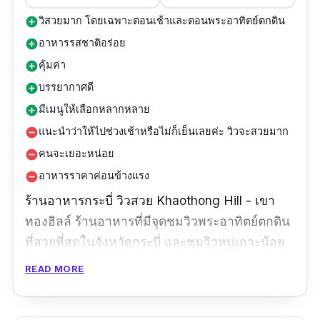
รสชาติดีม้ากกกกก เราถ่ายมาไม่ครบแต่ยกให้พะ
วิสวยมาก โดยเฉพาะตอนเช้าและตอนพระอาทิตย์ตกดิน
add_circle
แพนงเนื้ออร่อยที่สุด รองลงมาให้น้ำยาปูใบชะพลู
อาหารรสชาติอร่อย
add_circle
รสชาติผู้ดีมาก แกงส้มปลากระพงจะเผ็ดแบบเหงื่อ
คุ้มค่า
add_circle
ออกทั้งตัวเลยค่ะแต่อร่อยนะ ปลานึ่งมะนาวคือดี
บรรยากาศดี
add_circle
ปลาสดมากน้ำราดอร่อยจริง น้ำมะพร้าวปั่นคือที่สุด
มีเมนูให้เลือกหลากหลาย
ของความละมุนต้องกินน ขนมหวานต้องสั่งกล้วย
add_circle
เชื่อมนะมันดีมากก ลูกชกก็อร่อยนะคะหนึบๆ ใคร
แนะนำว่าให้ไปช่วงเช้าหรือไม่ก็เย็นเลยค่ะ วิวจะสวยมาก
remove_circle
ไปกระบี่ลองมาทานดูนะคะหวังว่าจะถูกใจเหมือน
คนจะเยอะหน่อย
remove_circle
กันค่ะ”
อาหารราคาค่อนข้างแรง
remove_circle
ร้านอาหารกระบี่ วิวสวย Khaothong Hill - เขา
ทองฮิลล์ ร้านอาหารที่มีจุดชมวิวพระอาทิตย์ตกดิน
ที่สวยที่สุดในจังหวัดกระบี่ และชมวิวหมู่เกาะน้อย
ใหญ่ในอ่าวพังงา เสพวิวทะเลฟิน ๆ พร้อมกิน
READ MORE
อาหารจานเด็ดหลากหลายเมนู ทั้งอาหารไทย
อาหารใต้ อาหารตะวันตก อาหารญี่ปุ่น ทั้งอาหาร