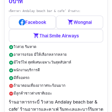
0บาท
เมนูแนะนำ :
กุ้งทอดซอสครีมมะนาว,สลัดปูนิ่ม
เช็คราคา Andalay beach bar & cafe’ ด้านล่าง:
ซอสงาคั่ว,สปาเก็ตตี้แกงปู
shopping_cart
Facebook
Wongnai
รีวิว :
“ดีมากกกเลยค่ะ นานๆจะให้ใคร 5☆ คือดีตั้ง
แค่ร้าน วิว อาหาร และบริการเลยอาหารคืออร่อย
shopping_cart
Thai Smile Airways
ทุกอย่างที่สั่งมา ขนมก็ดี (เหลือคำนึ่งอิ่มจริงๆ )ดูที่
วิวสวย ริมหาด
add_circle
รูปแล้วนะคะจะไม่บอกว่าใครมากระบี่ต้องมา ...
อาหารอร่อย มีให้เลือกหลากหลาย
แต่ใครมาได้ แนะนำเลยร้านนี้ เมนูแนะนำ ข้าว
add_circle
คลุกกะปิ คุ้มราคามาก ส่วนตัวคิดว่าราคาปกติ ไม่
มีโชว์ไฟ สุดพิเศษเฉพาะวันสุดสัปดาห์
add_circle
แพง เทียบปริมาณ รสชาติ และวัตถุดิบที่ใช่ เราสั่ง
พนักงานบริการดี
add_circle
สลัดด้วย ... ผักดีมากเลย”
มีที่จอดรถ
add_circle
ถ้ามาตอนเที่ยงอากาศจะร้อนมาก
remove_circle
มีลูกค้าชาวต่างชาติเยอะ
remove_circle
ร้านอาหารกระบี่ วิวสวย Andalay beach bar &
cafe’ ร้านอาหารและคาเฟ่ ริมทะเลและบาร์ริมหาด