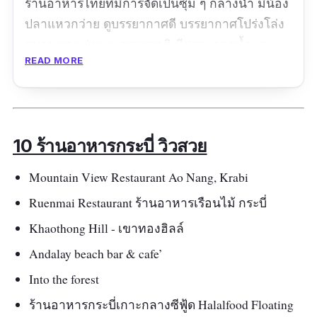
ร้านอาหารไทยที่มีการจัดเป็นซุ้ม ๆ กลางน้ำ มีน้อง
ปลาแหวกว่าย ดูบรรยากาศ​ดี บรรยากาศโปร่งโล่ง
สบาย ตกแต่งแบบธรรมชาติ มีศาลาลอยน้ำและ
READ MORE
สะพานเชื่อมให้เดินหากันได้ หันมองไปทางไหนก็
สบายตา เพราะมีต้นไม้เขียว ๆ ประดับประดาโดย
รอบเมนูเน้นเป็นอาหารไทยพื้นบ้านแบบอาหารใต้
อาหารที่นี่หลาย ๆ คนรีวิวว่า ทั้งสะอาด อร่อย
10 ร้านอาหารกระบี่ วิวสวย
ราคาย่อมเยาว์ แนะนำให้มาช่วงเย็น ๆ จะได้เดิน
เล่นถ่ายรูปบริเวณร้านค่ะ
Mountain View Restaurant Ao Nang, Krabi
ข้อมูลเฉพาะ
Ruenmai Restaurant ร้านอาหารเรือนไม้ กระบี่
Khaothong Hill - เขาทองฮิลล์
Google map :
Andalay beach bar & cafe’
https://goo.gl/maps/PuZpRfFMKVvSfdRc8
?coh=178571&entry=tt
Into the forest
เบอร์โทร :
065-3529468,082-3564232
ร้านอาหารกระบี่เกาะกลางซีฟู้ด Halalfood Floating