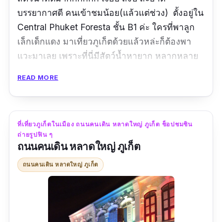
บรรยากาศดี คนเข้าชมน้อย(แล้วแต่ช่วง) ตั้งอยู่ใน
Central Phuket Foresta ชั้น B1 ค่ะ ใครที่พาลูก
เล็กเด็กแดง มาเที่ยวภูเก็ตด้วยแล้วหล่ะก็ต้องพา
แวะมาเลย เพราะที่นี่มีสัตว์น้ำหายาก หลากหลาย
ชนิด ไม่ว่าจะเป็นปลาฉลามเสือดาว ปลากระเบน
READ MORE
ปลาช่อนอเมซอน เพนกวิน และที่น่าสนใจอีก
มากมาย ให้นักท่องเที่ยวได้เยี่ยมชมและศึกษาเรียน
รู้ แชะถ่ายรูปเก็บไว้เป็นที่ระลึกกันฉ่ำ ๆ
ที่เที่ยวภูเก็ตในเมือง ถนนคนเดิน หลาดใหญ่ ภูเก็ต ช็อปชมชิน
ถ่ายรูปฟิน ๆ
ข้อมูลเฉพาะ
ถนนคนเดิน หลาดใหญ่ ภูเก็ต
พิกัด Google map :
ถนนคนเดิน หลาดใหญ่ ภูเก็ต
https://goo.gl/maps/e7jXfZYwMaVNAQSKA
?coh=178571&entry=tt
เวลาทำการ :
เปิดทำการทุกวัน 10:30–18:00 น.