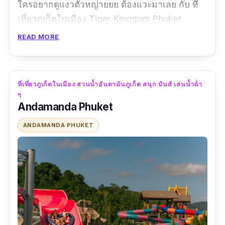
ใครอยากดูแงวตัวหญ่ายยย ต้องแวะมาเลย กับ ที่
เที่ยวภูเก็ตในเมือง Tiger Kingdom Phuket
แนะนำให้มาเล่นกับน้อง เจ้าหน้าที่ทุกคนแนะนำดี
READ MORE
ให้ความรู้ดี มีค่าเข้าชมหลักร้อยเท่านั้น สามารถ
เช็คได้ที่หน้าเพจและเว็บไซต์ของทางสถานที่เลย
สามารถเลือกเล่นกับน้องได้ 1 ชนิด (15 นาที) ถ้า
ที่เที่ยวภูเก็ตในเมือง สวนน้ำอันดามันภูเก็ต สนุก มันส์ เล่นน้ำฉ่ำ
เล่น 2 อย่าง อย่างละ 15 นาที มีให้เลือกคือ เสือเด็ก
ๆ
Andamanda Phuket
เสือวัยรุ่น เสือใหญ่ เสือชีต้า แนะนำเสือตัวใหญ่สุด
เพราะน้องจะนิ่งสุด จับง่าย ไม่ตื่นคน แต่ถ้าเสือเด็ก
ANDAMANDA PHUKET
จะเล่นมากไม่ได้ เพราะน้องจะชวนเล่นตลอดเวลา
ชอบกระโดด ชอบแทะ ต้องระวังและเชื่อที่เจ้า
หน้าที่บอกอย่างเคร่งครัด เพราะน้องไม่รู้กำลังตัว
เอง ถ้าไปจับมากเค้าจะนึกว่าเราเล่นด้วยนะคะ แต่
น้อนน่ารักมาก ๆ เลย ;w; อยากไปเล่นด้วยเลยค่ะ
ข้อมูลเฉพาะ