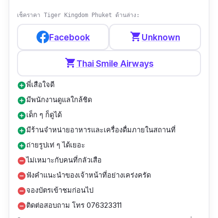
เช็คราคา Tiger Kingdom Phuket ด้านล่าง:
shopping_cart
Facebook
Unknown
shopping_cart
Thai Smile Airways
พี่เสือใจดี
add_circle
มีพนักงานดูแลใกล้ชิด
add_circle
เด็ก ๆ ก็ดูได้
add_circle
มีร้านจำหน่ายอาหารและเครื่องดื่มภายในสถานที่
add_circle
ถ่ายรูปเท่ ๆ ได้เยอะ
add_circle
ไม่เหมาะกับคนที่กลัวเสือ
remove_circle
ฟังคำแนะนำของเจ้าหน้าที่อย่างเคร่งครัด
remove_circle
จองบัตรเข้าชมก่อนไป
remove_circle
ติดต่อสอบถาม โทร 076323311
remove_circle