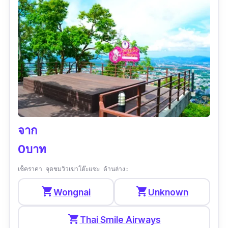
พิกัด Google map :
https://goo.gl/maps/ABea6AhcYxFanSqJ6
?coh=178571&entry=tt
เวลาทำการ :
เปิดวัน พุธ - ศุกร์ วันพุธ 16:00–
22:30 น.
ประเภทของที่เที่ยว :
ตลาด/แหล่งช็อปปิ้ง
รีวิว :
“ของกินเยอะ มีดนตรีสดให้ฟัง เสื้อผ้าราคา
ไม่แพงครับ”
จาก
0บาท
เช็คราคา จุดชมวิวเขาโต๊ะแซะ ด้านล่าง:
shopping_cart
shopping_cart
Wongnai
Unknown
shopping_cart
Thai Smile Airways