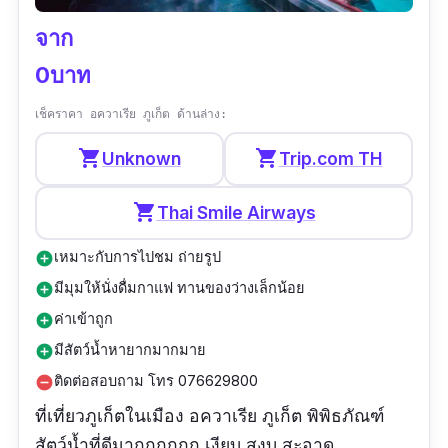
เวลาทำการ :
06:00–18:30 น. เปิดทุกวัน
จาก
ประเภทของที่เที่ยว :
ศาสนสถาน/ปาติมากรรม
0บาท
รีวิว :
“วิวสวยมากกกกกครับ เป็นพระพุธรูปองใหญ่
เช็คราคา อควาเรีย ภูเก็ต ด้านล่าง:
ที่สุดในภูเก็ตสามารถมองเห็นได้จากเเทบทุกมุม
shopping_cart
shopping_cart
Unknown
Trip.com TH
ของภูเก็ตครับ พระพุทธรูปนี้ตั้งอยู่บนเขาทำให้มอง
วิวได้หลายมุมของภูเก็ตทั้งวิวเมืองเเละวิวทะเล
shopping_cart
Thai Smile Airways
ครับ แนะนำให้พกร่มไปด้วยนะครับตอนกลางวัน
แดดร้อนมากครับ”
เหมาะกับการไปชม ถ่ายรูป
add_circle
มีมุมให้นั่งดื่มกาแฟ ทานของว่างเล็กน้อย
add_circle
ค่าเข้าถูก
add_circle
มีสัตว์น้ำหายากมากมาย
add_circle
ติดต่อสอบถาม โทร 076629800
remove_circle
ที่เที่ยวภูเก็ตในเมือง อควาเรีย ภูเก็ต พิพิธภัณฑ์
สัตว์น้ำที่ดีมากกกกกก เงียบ สงบ สะอาด