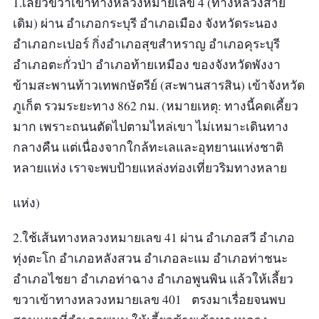
1.เลี้ยวขวาเข้าทางหลวงหมายเลข 4 (ทางหลวงสาย
เดิม) ผ่าน อำเภอกระบุรี อำเภอเมือง จังหวัดระนอง
อำเภอกะเปอร์ กิ่งอำเภอสุขสำหราญ อำเภอคุระบุรี
อำเภอตะกั่วป่า อำเภอท้ายเหมือง ของจังหวัดพังงา
ข้ามสะพานท้าวเทพกษัตรีย์ (สะพานสารสิน) เข้าจังหวัด
ภูเก็ต รวมระยะทาง 862 กม. (หมายเหตุ: ทางนี้คดเคี้ยว
มาก เพราะถนนตัดไปตามไหล่เขา ไม่เหมาะเดินทาง
กลางคืน แต่เนื่องจากใกล้ทะเลและอุทยานแห่งชาติ
หลายแห่ง เราจะพบป้ายแหล่งท่องเที่ยวริมทางหลาย
แห่ง)
2.ใช้เส้นทางหลวงหมายเลข 41 ผ่าน อำเภอสวี อำเภอ
ทุ่งตะโก อำเภอหลังสวน อำเภอละแม อำเภอท่าชนะ
อำเภอไชยา อำเภอท่าฉาง อำเภอพูนพิน แล้วให้เลี้ยว
ขวาเข้าทางหลวงหมายเลข 401 ตรงมาเรื่อยจนพบ