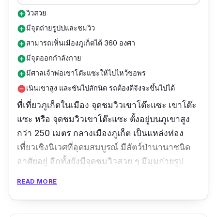
วิวสวย
add_circle
มีจุดถ่ายรูปปและชมวิว
add_circle
สามารถเห็นเมืองภูเก็ตได้ 360 องศา
add_circle
มีจุดออกกำลังกาย
add_circle
มีศาลเจ้าพ่อเขาโต๊ะแซะให้ไปไหว้ขอพร
add_circle
เนินเขาสูง และชันไปสักนิด รถต้องดีจึงจะขึ้นไปได้
remove_circle
ที่เที่ยวภูเก็ตในเมือง จุดชมวิวเขาโต๊ะแซะ เขาโต๊ะ
แซะ หรือ จุดชมวิวเขาโต๊ะแซะ ตั้งอยู่บนภูเขาสูง
กว่า 250 เมตร กลางเมืองภูเก็ต เป็นแหล่งท่อง
เที่ยวเชิงนิเวศที่อุดมสมบูรณ์ มีสัตว์ป่านานาชนิด
อาศัยอยู่ อีกทั้งยังมีจุดชมวิวสวย ๆ มีมุมถ่ายรูป
เยอะ ใครอยากมาสูดอากาศ สดชื่น ๆ ต้องแวะมา
READ MORE
มีจุดชมวิวทั้งหมด 7 จุดที่ทำให้เห็นเมืองภูเก็ตแบบ
360 องศา และสวนสุขภาพสำหรับคนที่อยากมา