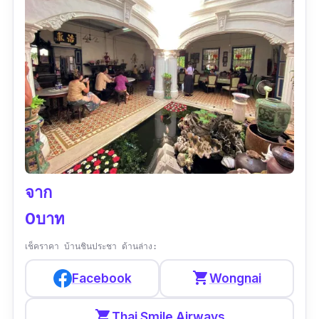
คนเดียวได้ สามารถเพลิดเพลินกับมีทะเลเทียม , มี
เขาตะปูจำลอง และกิจกรรมอื่น ๆ อีก มาเที่ยวที่นี่
รับรองสนุกสนานมาก
ข้อมูลเฉพาะ
พิกัด Google map :
https://goo.gl/maps/Rc6z6qDDf67xPUz89
?coh=178571&entry=tt
เวลาทำการ :
เปิดทุกวัน 10:00–19:00 น.
จาก
ประเภทของที่เที่ยว :
สวนน้ำ
0บาท
รีวิว :
“สวนน้ำใหม่ใหญ่อลังการ เครื่องเล่นใหม่
เช็คราคา บ้านชินประชา ด้านล่าง:
แปลกตา ความปลอดภัยสูง อาหารอร่อย พนักงาน
shopping_cart
Facebook
Wongnai
บริการดี โดยรวมถือว่าดีเยี่ยม จะกลับไปเล่นใหม่
เพราะยังเล่นไม่ครบ”
shopping_cart
Thai Smile Airways