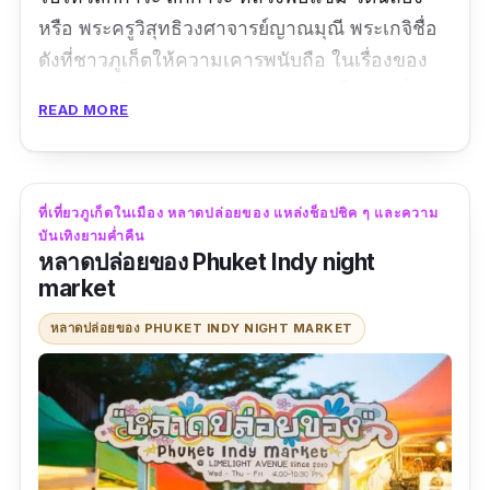
หรือ พระครูวิสุทธิวงศาจารย์ญาณมุณี พระเกจิชื่อ
ดังที่ชาวภูเก็ตให้ความเคารพนับถือ ในเรื่องของ
การรักษาโรค และเมตตาธรรม ท่านเป็นพระที่มี
READ MORE
ศาสตร์วิชาในด้านการปรุงยาสมุนไพร และรักษา
โรค เข้าเฝือกผู้ป่วยกระดูกหัก ในสมัยก่อนค่ะ
นอกจากนี้รอบ ๆ บริเวณวัดยังมีพระมหาธาตุเจดีย์
ที่เที่ยวภูเก็ตในเมือง หลาดปล่อยของ แหล่งช็อปชิค ๆ และความ
พระจอมไทยบารมีประกาศ ให้เราได้ไปกราบว่าย
บันเทิงยามค่ำคืน
ถ่ายรูปเพื่อความเป็นสิริมงคลด้วยค่ะ
หลาดปล่อยของ Phuket Indy night
market
ข้อมูลเฉพาะ
หลาดปล่อยของ PHUKET INDY NIGHT MARKET
พิกัด Google map :
https://goo.gl/maps/Z3tG989H8S7nCGCW
A?coh=178571&entry=tt
เวลาทำการ :
เปิดทุกวัน 08:00–17:00 น.