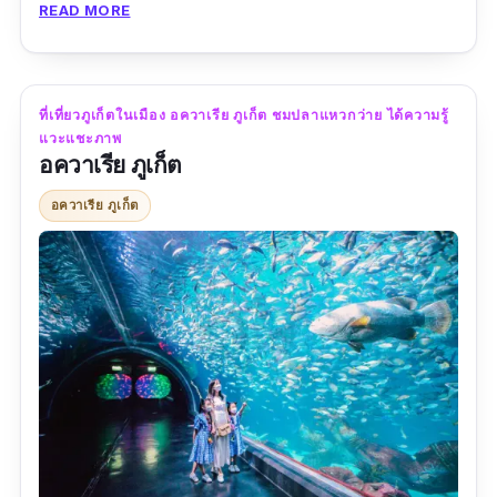
READ MORE
ประดิษฐานอยู่บนยอดเขานาคเกิด ด้วยความใหญ่
มหึมาขององค์พระ ทำให้สามารถเห็นได้จากหลาย
มุมในภูเก็ตและนักท่องเที่ยวที่แวะเข้ามาก็จะมักจะ
ถ่ายรูป เก็บภาพความสวยงามเอาไว้ ยิ่งถ้าได้ขึ้น
ที่เที่ยวภูเก็ตในเมือง อควาเรีย ภูเก็ต ชมปลาแหวกว่าย ได้ความรู้
แวะแชะภาพ
ไปชมวิวบริเวณองค์พระ คือฟินมากก เห็นเมืองภูเ็ต
อควาเรีย ภูเก็ต
สุดลูกหูลูกตา 360 องศา ไปเลย สำหรับใครที่เป็น
สายบุญ สามารถแวะมากันได้นะคะ แอบกระซิบว่า
อควาเรีย ภูเก็ต
ตอนกลางวันอ่ะแดดมันแรง แต่ถ้าหนูจะอ้อนพี่แทน
เอ้ย แดดแรง ลมแรงค่ะ แนะนำให้พ่กร่มหรือเสื้อ
กันแดดไป ระวังหมวกปลิวกันด้วยนะคะ
ข้อมูลเฉพาะ
พิกัด Google map :
https://goo.gl/maps/36sMRLjMyewNMqBu
5?coh=178571&entry=tt