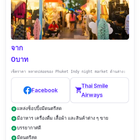
ประเภทของที่เที่ยว :
ศาสนสถาน/โบราณสถาน
รีวิว :
“วัดเก่าแก่ประจำจังหวัด มีผู้คนมาสักการะไม่
ขาดสาย มีความศักดิ์สิทธิ์้เป็นที่เคารพนับถือของ
ชาวบ้าน ภายในวัดร่มรื่น ที่จอดรถกว้างขวาง
สะดวก สบาย มีจุดให้เข้าชมหลากหลายจุด
จาก
สามารถเดินเล่นเที่ยวชมได้ตามต้องการ”
0บาท
เช็คราคา หลาดปล่อยของ Phuket Indy night market ด้านล่าง:
Thai Smile
shopping_cart
Facebook
Airways
แหล่งช็อปปิ้งมีดนตรีสด
add_circle
มีอาหาร เครื่องดื่ม เสื้อผ้า และสินค้าต่าง ๆ ขาย
add_circle
บรรยากาศดี
add_circle
มีดนตรีสด
add_circle