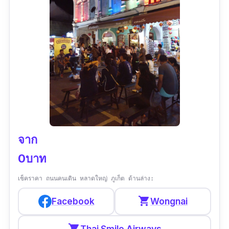
ประเภทของที่เที่ยว :
อคาเรีย/สัตว์น้ำ/
พิพิธภัณฑ์
รีวิว :
“อควาเรียม​ที่ตั้งอยู่ชั้นใต้ดินห้าง​เซ็นทรัล
ภูเก็ต​ พนักงานโรงแรมแนะนำ​ว่าดีมาก​ เลยพาลูก
มาดู ถ้ามีเวลาไม่มากแนะนำให้มาถึง​14.00น.​ ​ จะ
มีโปรแกรมให้อาหารสัตว์​ต่างๆ​เรียงตามลำดับทาง
เดินเลย​ ได้ดูทุกอย่าง​ เสร็จประมาณ​ 15.45น.​ มี
สัตว์ต่างๆ​ ให้ดู​นอกเหนือจากปลา​ต่างๆด้วย​ เราได้
ตั๋ว​เข้าชม​ ราคาดีผ่าน​ Trip​ ผู้ใหญ่​2คน​550 เด็ก​
จาก
180บาท​ ประทับใจค่ะ​ ไม่ควรพลาดถ้ามาภูเก็ต”
0บาท
เช็คราคา ถนนคนเดิน หลาดใหญ่ ภูเก็ต ด้านล่าง:
shopping_cart
Facebook
Wongnai
shopping_cart
Thai Smile Airways