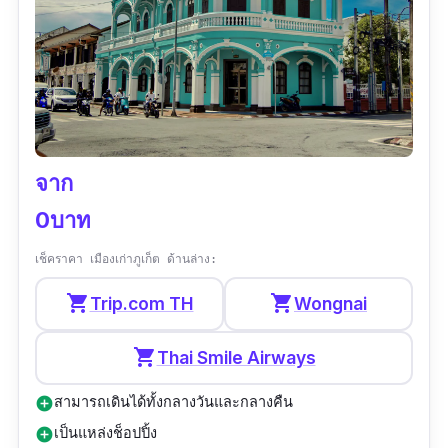
จาก
0บาท
เช็คราคา เมืองเก่าภูเก็ต ด้านล่าง:
shopping_cart
shopping_cart
Trip.com TH
Wongnai
shopping_cart
Thai Smile Airways
สามารถเดินได้ทั้งกลางวันและกลางคืน
add_circle
เป็นแหล่งช็อปปิ้ง
add_circle