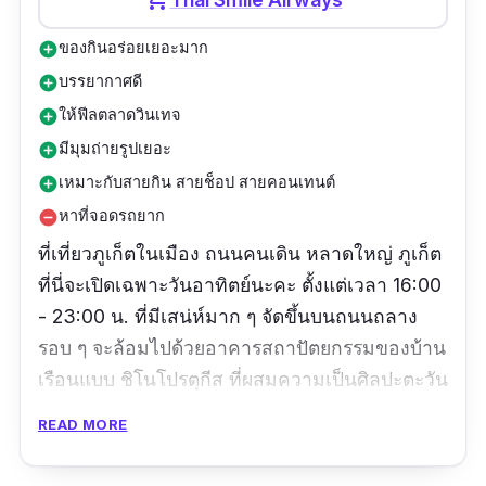
ของกินอร่อยเยอะมาก
add_circle
บรรยากาศดี
add_circle
ให้ฟีลตลาดวินเทจ
add_circle
มีมุมถ่ายรูปเยอะ
add_circle
เหมาะกับสายกิน สายช็อป สายคอนเทนต์
add_circle
หาที่จอดรถยาก
remove_circle
ที่เที่ยวภูเก็ตในเมือง ถนนคนเดิน หลาดใหญ่ ภูเก็ต
ที่นี่จะเปิดเฉพาะวันอาทิตย์นะคะ ตั้งแต่เวลา 16:00
- 23:00 น. ที่มีเสน่ห์มาก ๆ จัดขึ้นบนถนนถลาง
รอบ ๆ จะล้อมไปด้วยอาคารสถาปัตยกรรมของบ้าน
เรือนแบบ ชิโนโปรตุกีส ที่ผสมความเป็นศิลปะตะวัน
ออกและตะวันตกเข้าไว้ด้วยกันอย่างสวยงามและ
READ MORE
ลงตัว ใครมาภูเก็ตถ้าตรงช่วงวันอาทิตย์ยังเที่ยวอยู่
แนะนำให้แวะมาเลยค่ะ ใครสายกินห้ามพลาดเลย