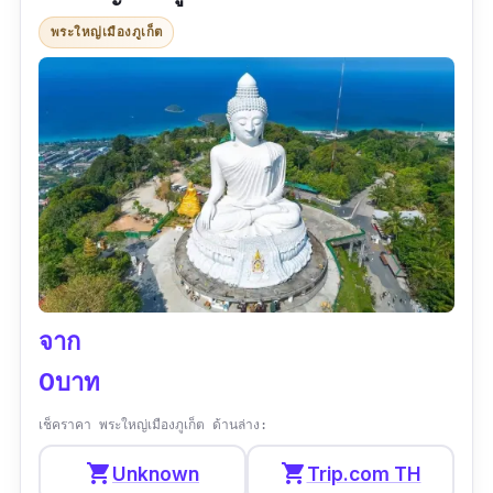
ที่ไหนก็แวะเลยเดินกลางวันว่าเพลินละ มากลางคืน
พระใหญ่เมืองภูเก็ต
ก็ตกแต่งไฟสวยงามไปอีกแบบ สายคอนเทนท์ สาย
แชะ สายกิน ถูกใจแน่นอน แนะนำว่าให้มาเดิน
ถนนดีบุก ถนนถลาง ถนนพังงา ถนนกระบี่ ซอย
รมณีย์ ภูเก็ต เดินเพลินจนลืมเหนื่อยกันเลยค่ะ
ข้อมูลเฉพาะ
พิกัด Google map :
https://goo.gl/maps/mYjCnu94UpJTRzcu7
?coh=178571&entry=tt
จาก
เวลาทำการ :
เปิดทำการตลอดทั้งวัน
0บาท
ประเภทของที่เที่ยว :
แหล่งช็อปปิ้ง/ย่านการค้า
เช็คราคา พระใหญ่เมืองภูเก็ต ด้านล่าง:
รีวิว :
“บรรยากาศดีมากๆ เที่ยวกลางคืนสนุกครับ”
shopping_cart
shopping_cart
Unknown
Trip.com TH