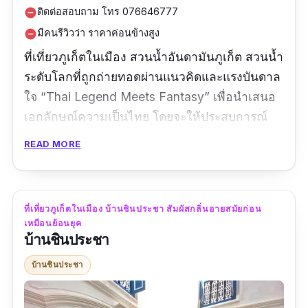
ติดต่อสอบถาม โทร 076646777
remove_circle
มีคนรีวิวว่า ราคาค่อนข้างสูง
remove_circle
ที่เที่ยวภูเก็ตในเมือง สวนน้ำอันดามันภูเก็ต สวนน้ำ
ระดับโลกที่ถูกถ่ายทอดผ่านแนวคิดและแรงบันดาล
ใจ “Thai Legend Meets Fantasy” เพื่อนำเสนอ
เอกลักษณ์ความเป็นไทย โดยจะให้ประสบการณ์
การท่องเที่ยว 3 ธีมหลัก ๆ คือ การผจญภัย
READ MORE
วัฒนธรรม และการพักผ่อนหย่อนใจ เพื่อตอบโจทย์
ทุกไลฟ์สไตล์ของนักท่องเที่ยวนั่นเอง อยู่ใจกลาง
เมืองภูเก็ต เหมาะสำหรับนักท่องเที่ยวให้มาใช้
ที่เที่ยวภูเก็ตในเมือง บ้านชินประชา สัมผัสกลิ่นอายสมัยก่อน
บริการ เพราะสะดวกในการเดินทาง ราคาไม่แพง
เหมือนย้อนยุค
มีอุปกรณ์การเล่นหลายชนิด แนะนำให้มาเป็นกลุ่ม
บ้านชินประชา
หรือ ครอบครัว จะได้เล่นเครื่องเล่นต่าง ๆครบค่ะ
บ้านชินประชา
เพราะว่าเครื่องเล่นบางชนิดต้องมีคนเล่น 3-6 คน
จึงจะสามารถเล่นได้ แต่ก็มีบางชนิดสามารถเล่น