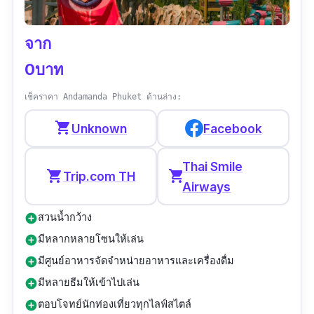
พิกัด Google map :
จาก
https://goo.gl/maps/kpQ87LrZKVAxi1vq5?
coh=178571&entry=tt
0บาท
เวลาทำการ :
เปิดทุกวัน 09:00–17:30 น.
เช็คราคา Andamanda Phuket ด้านล่าง:
ประเภทของที่เที่ยว :
สวนสัตว์/เสือ
shopping_cart
Unknown
Facebook
รีวิว :
“เพลิดเพลินมากที่ได้มาชมเสือที่นี่ มีเสือให้
Thai Smile
เลือกชมหลายแบบ กิจกรรมที่นี่มีความสนุกสนาน
shopping_cart
shopping_cart
Trip.com TH
Airways
รวมทั้งได้ถ่ายภาพกับเสือด้วย ถ้าหากหิว ที่นี่ก็มี
อาหารและเครื่องดื่มไว้ให้ทาน”
สวนน้ำกว้าง
add_circle
มีหลากหลายโซนให้เล่น
add_circle
มีศูนย์อาหารจัดจำหน่ายอาหารและเครื่องดื่ม
add_circle
มีหลายธีมให้เข้าไปเล่น
add_circle
ตอบโจทย์นักท่องเที่ยวทุกไลฟ์สไตล์
add_circle