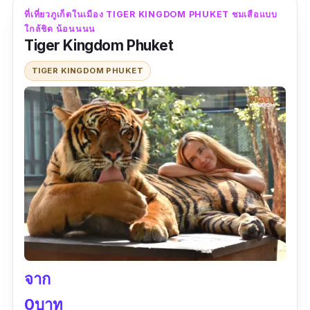
ออกกำลังกายท่ามกลางธรรมชาติด้วย แถมได้เจอ
ที่เที่ยวภูเก็ตในเมือง TIGER KINGDOM PHUKET ชมเสือแบบ
เจ้าจ๋อ ลิงเจี๊ยก ๆ ที่อยู่บริเวณเขาโต๊ะแซะด้วยนะ
ใกล้ชิด น้อนนนน
คะ
Tiger Kingdom Phuket
TIGER KINGDOM PHUKET
ข้อมูลเฉพาะ
พิกัด Google map :
https://goo.gl/maps/JZ8cpT3UAUiMeBCA
6?coh=178571&entry=tt
เวลาทำการ :
เปิดทุกวัน 06:00–20:00 น.
ประเภทของที่เที่ยว :
อุทยาน/แหล่งท่องเที่ยว
ทางธรรมชาติ
รีวิว :
“เป็นได้ทั้งจุดชมวิว ชมพระอาทิตย์ตก และ
เป็นทั้งที่ออกกำลังกาย และสิ่งศักดิ์สิทธิ์ วิวสวย
จาก
มากครับ”
0บาท