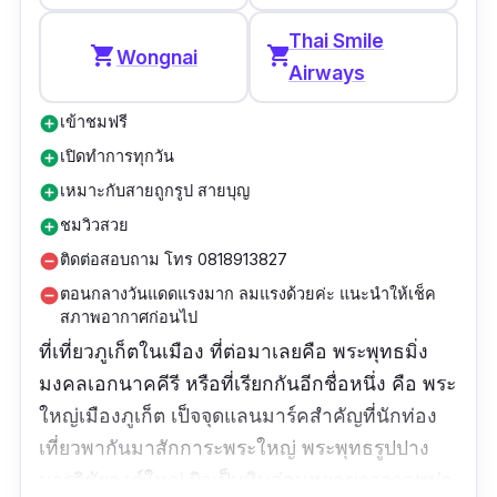
Thai Smile
shopping_cart
shopping_cart
Wongnai
Airways
เข้าชมฟรี
add_circle
เปิดทำการทุกวัน
add_circle
เหมาะกับสายถูกรูป สายบุญ
add_circle
ชมวิวสวย
add_circle
ติดต่อสอบถาม โทร 0818913827
remove_circle
ตอนกลางวันแดดแรงมาก ลมแรงด้วยค่ะ แนะนำให้เช็ค
remove_circle
สภาพอากาศก่อนไป
ที่เที่ยวภูเก็ตในเมือง ที่ต่อมาเลยคือ พระพุทธมิ่ง
มงคลเอกนาคคีรี หรือที่เรียกกันอีกชื่อหนึ่ง คือ พระ
ใหญ่เมืองภูเก็ต เป็จจุดแลนมาร์คสำคัญที่นักท่อง
เที่ยวพากันมาสักการะพระใหญ่ พระพุทธรูปปาง
มารวิชัยองค์ใหญ่ ผิวเป็นหินอ่อนหยกขาวจากพม่า