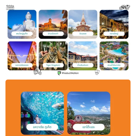
รีวิว :
“บ้านเก่าแก่ประจำตระกูล ที่เปิดบ้านมาให้
เราเยี่ยมชม โดยเป็นบ้านที่ยังมีคนพักอาศัยอยู่ เปิด
ตัวบ้านด้านล่างให้เป็นพิพิธภัณฑ์ เราไปโชคดีมี
เจ้าของบ้านมาเป็นไกด์นำชม พร้อมบรรยายเรื่อง
ราวต่างๆ บ้านยังคงสถาปัตยกรรมที่เป็นแบบชิโน
โปรตุกิส และของเก่าโบราณมากมายนอกจากนี้ยัง
มีคาเฟ่เล็กๆภายในบ้านอีกด้วย”