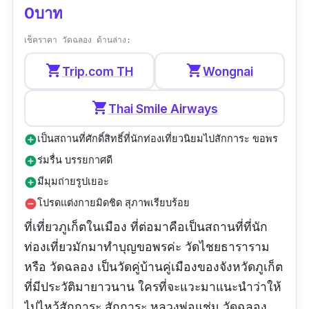
0บาท
วันกันน้าา..”
เช็คราคา วัดฉลอง ด้านล่าง:
shopping_cart
shopping_cart
Trip.com TH
Wongnai
shopping_cart
Thai Smile Airways
เป็นสถานที่ศักดิ์สิทธิ์ที่นักท่องเที่ยวนิยมไปสักการะ ขอพร
add_circle
ร่มรื่น บรรยกาศดี
add_circle
มีมุมถ่ายรูปเยอะ
add_circle
โปรดแต่งกายมิดชิด สุภาพเรียบร้อย
remove_circle
ที่เที่ยวภูเก็ตในเมือง ที่ต่อมาคือเป็นสถานที่ที่นัก
ท่องเที่ยวมักมาทำบุญขอพรค่ะ วัดไชยธาราราม
หรือ วัดฉลอง เป็นวัดคู่บ้านคู่เมืองของจังหวัดภูเก็ต
ที่มีประวัติมายาวนาน ใครที่จะแวะมาแนะนำว่าให้
ไปไหว้สักการะ สักการะ หลวงพ่อแช่ม วัดฉลอง