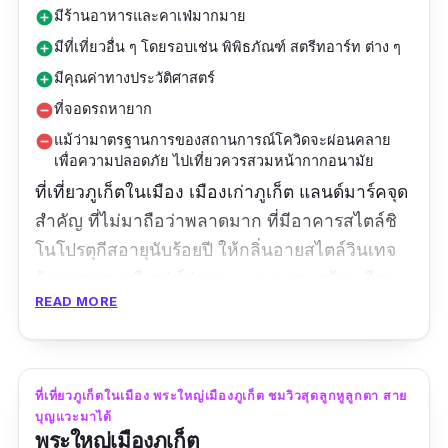
มีร้านอาหารและคาเฟ่มากมาย
add_circle
มีที่เที่ยวอื่น ๆ โดยรอบเช่น พิพิธภัณฑ์ สตรีทอาร์ท ต่าง ๆ
add_circle
มีคุณค่าทางประวัติศาสตร์
add_circle
ที่จอดรถหายาก
remove_circle
แม้ว่ามาตรฐานการของสถานการณ์โควิดจะผ่อนคลาย
remove_circle
เพื่อความปลอดภัย ไปเที่ยวควรสวมหน้ากากอนามัย
ที่เที่ยวภูเก็ตในเมือง เมืองเก่าภูเก็ต แลนด์มาร์คจุด
สำคัญ ที่ไม่มาถือว่าพลาดมาก ที่มีอาคารสไตล์ชิ
โนโปรตุกีสอายุนับร้อยปี ให้กลิ่นอายสไตล์วินเทจ
ย้อนยุคสุด ๆ มีเสน่ห์น่ามอง และอาคารบ้านเรือน
READ MORE
ร้านค้าต่าง ๆ ก็ตกแต่งสีสันสดใส มีงานสตรีทอาร์ท
เป็นระยะ ๆ ให้ชมแบบเพลิน ๆ ตาเลย แม้ว่าจะเป็น
พื้นที่ที่เป็นถนนคนเดิน แต่ก็รถก็ยังสัญจรได้ มีร้าน
ค้าคับคั่ง ทั้งคาเฟ่ ร้านอาหาร ขนม ธนาคารสวย ๆ
ที่เที่ยวภูเก็ตในเมือง พระใหญ่เมืองภูเก็ต ชมวิวสุดลูกหูลูกตา สาย
บุญแวะมาได้
ไปจนถึงพิพิธภัณฑ์ และมีสินค้ามากมาย ถูกชะตา
พระใหญ่เมืองภูเก็ต