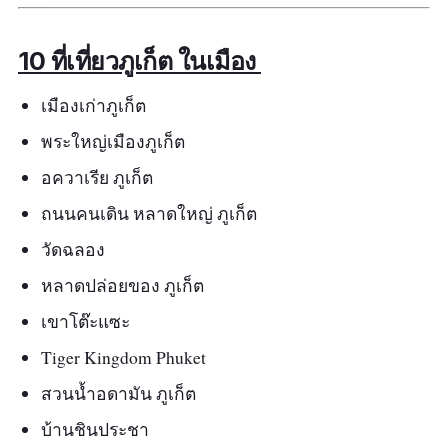
ชื่อ คือ "อังม่อเหลา" สร้างขึ้นในสมัยรัชกาลที่ 5
โดยพระพิทักษ์ชินประชา (ตันม่าเสียง) ชาวจีน
10 ที่เที่ยวภูเก็ต ในเมือง
ฮกเกี้ยนโพ้นทะเลที่ตระกูลของท่านได้เข้ามา
ประกอบกิจการเหมืองแร่ดีบุก บนเกาะภูเก็ตพร้อม ๆ
เมืองเก่าภูเก็ต
กับค้าขายกับปีนัง และยังเป็นต้นตระกูล "ตัณฑ
พระใหญ่เมืองภูเก็ต
วณิช" มีมุมถ่ายรูปสว ๆ เอยะมาก และเจ้าหน้าที่
อควาเรีย ภูเก็ต
คอยให้ความรู้ ใครมีโอกาสลองแต่งตวสไตล์วิน
ถนนคนเดิน หลาดใหญ่ ภูเก็ต
เทจ ไปถ่ายรูปชิค ๆ กันดูน้าา
วัดฉลอง
ข้อมูลเฉพาะ
หลาดปล่อยของ ภูเก็ต
พิกัด Google map :
เขาโต๊ะแซะ
https://goo.gl/maps/LJeMZcqvAdDB7Ntz6
Tiger Kingdom Phuket
?coh=178571&entry=tt
สวนน้ำอดามัน ภูเก็ต
เวลาทำการ :
เปิดทุกวัน 09:00–16:30 น.
บ้านชินประชา
ประเภทของที่เที่ยว :
พิพิธภัณฑ์