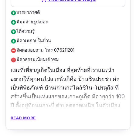
บรรยากาศดี
add_circle
มีมุมถ่ายรูปเยอะ
add_circle
ได้ความรู้
add_circle
มีคาเฟ่ภายในบ้าน
add_circle
ติดต่อสอบถาม โทร 076211281
remove_circle
มีค่าธรรมเนียมเข้าชม
remove_circle
และที่เที่ยวภูเก็ตในเมือง ที่สุดท้ายที่เราแนะนำ
อยากให้ทุกคนไปแวะนั่นก็คือ บ้านชินประชา ค่ะ
เป็นพิพิธภัณฑ์ บ้านเก่าแก่สไตล์ชิโน-โปรตุกีส ที่
สร้างขึ้นเป็นแห่งแรกของเกาะภูเก็ต มีอายุกว่า 100
ปี ตั้งอยู่ที่ถนนกระบี่ ตำบลตลาดเหนือ ในตัวเมือง
ภูเก็ต เป็นบ้านของตระกูล ตัณฑวณิช ผู้เป็นเจ้าของ
READ MORE
ได้อนุรักษ์ตัวอาคารและเครื่องเรือนเครื่งใช้ต่าง ๆ
ในบ้านไว้เป็นอย่างดี บ้านหลังนี้มีชื่อเรียกอีกหนึ่ง