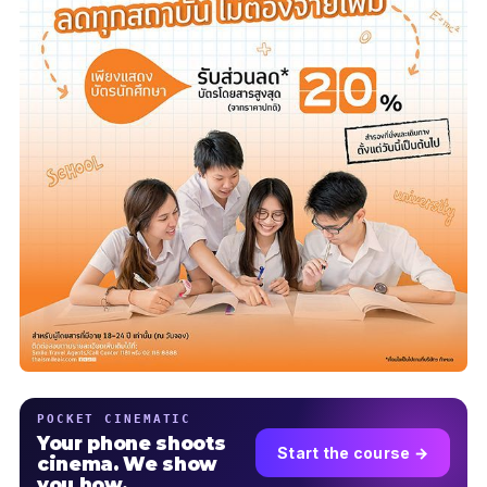
POCKET CINEMATIC
Your phone shoots
Start the course →
cinema. We show
you how.