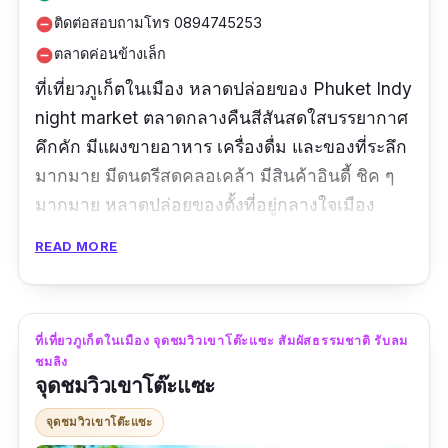
ติดต่อสอบถามโทร 0894745253
remove_circle
ตลาดค่อนข้างเล็ก
remove_circle
ที่เที่ยวภูเก็ตในเมือง หลาดปล่อยของ Phuket Indy
night market ตลาดกลางคืนสีสันสดใสบรรยากาศ
คึกคัก มีแผงขายอาหาร เครื่องดื่ม และของที่ระลึก
มากมาย มีดนตรีสดคลอเคล้า มีสินค้าอินดี้ ชิค ๆ
มากมาย หลาดปล่อยของตั้งที่อยู่กลางใจเมือง
ภูเก็ต ตลาดเปิดช่วงเย็น ๆเหมาะแก่การเดินเที่ยว
READ MORE
เล่น ซื้อของ มีอาการการกินเยอะหลากหลายแบบ
มีที่นั้งรับประทานของที่ซื้อมา มีดนตรีบรรเลงให้ฟัง
ช่วงเวลาที่เหมาะกับการมาเดินเที่ยวคือเวลา
ที่เที่ยวภูเก็ตในเมือง จุดชมวิวเขาโต๊ะแซะ สัมผัสธรรมชาติ รับลม
ประมาณ 6 โมงเย็น - 2 ทุ่ม ค่ะ
ชมลิง
จุดชมวิวเขาโต๊ะแซะ
ข้อมูลเฉพาะ
จุดชมวิวเขาโต๊ะแซะ