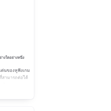
่างใดอย่างหนึ่ง
เด่นของหูฟังเกม
ที่สามารถต่อได้
ถมยังสามารถ
หม่ มี ANC ช่วย
าใช้หรือเก็บและ
ีกับหัวได้