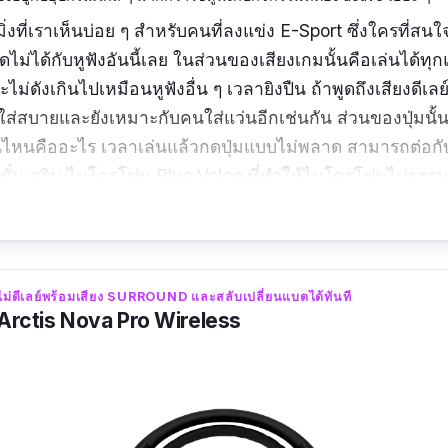
ิ่งที่เราเห็นบ่อย ๆ สำหรับคนที่ลงแข่ง E-Sport ซึ่งใครที่สนใ
ไม่ได้กับหูฟังอันนี้เลย ในส่วนของเสียงเกมนั้นคือเล่นได้ทุ
ะไม่ดังเกินไปเหมือนหูฟังอื่น ๆ เวลายิงปืน ถ้าพูดถึงเสียงดีเลย
งใส่สบายและยังเหมาะกับคนใส่แว่นอีกเช่นกัน ส่วนของปุ่มนั้
่มอันไหนคืออะไร เวลาเล่นแล้วกดปุ่มแบบไม่พลาด สามารถต่อก
งก์ชั่นเสริม ไมโครโฟน Blue Vo!ce ที่ทำให้ไมโครโฟนไม่ธรร
มม.
กมไม่ดีเลย์พร้อมเสียง SURROUND และสลับเปลี่ยนแบตได้ทันที
ความถี่ของหูฟัง:
20-20,000Hz
Arctis Nova Pro Wireless
ง 20 ชั่วโมง
วจบของผมเลย จัดมาคู่กับซาวน์การ์ดดีๆสักใบนี่ เสียงเท้า เส
 จัดส่งรวดเร็ว ห่อมาดีมากๆ ใครหาหูฟังเกมมิ่งแจ๋วๆแนะนำเล