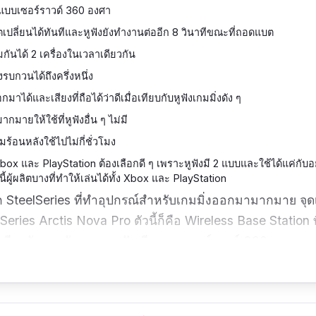
แบบเซอร์ราวด์ 360 องศา
ลี่ยนได้ทันทีและหูฟังยังทำงานต่ออีก 8 วินาทีขณะที่ถอดแบต
ันได้ 2 เครื่องในเวลาเดียวกัน
งรบกวนได้ถึงครึ่งหนึ่ง
ได้และเสียงที่ถือได้ว่าดีเมื่อเทียบกับหูฟังเกมมิ่งดัง ๆ
มากมายให้ใช้ที่หูฟังอื่น ๆ ไม่มี
่มร้อนหลังใช้ไปไม่กี่ชั่วโมง
ox และ PlayStation ต้องเลือกดี ๆ เพราะหูฟังมี 2 แบบและใช้ได้แค่กับอย
ี้ผู้ผลิตบางที่ทำให้เล่นได้ทั้ง Xbox และ PlayStation
จาก SteelSeries ที่ทำอุปกรณ์สำหรับเกมมิ่งออกมามากมาย จุด
elSeries Arctis Nova Pro ตัวนี้ก็คือ Wireless Base Station 
าเดียวกันและยังสามารถฟังเสียงแบบเซอร์ราวด์ 360 องศาแ
นทีโดยที่หูฟังยังทำงานต่อได้อีก 8 วิทำให้เราไม่ต้องมาเปิดใ
ายนอกลดเสียงดังถึงครึ่งหนึ่ง ไมโครโฟนที่สามารถดึงออกม
ครโฟนเกมมิ่งรุ่นดัง ๆ อีกเช่นกัน หูฟังสามารถปรับขนาดให้พอด