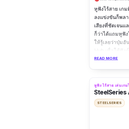
หูฟังไร้สาย เกมม
ลงแข่งขันก็พลาด
เสียงที่ชัดเจนแล
ก็ว่าได้แถมหูฟั
ให้รู้เลยว่าปุ
Hub เพื่อใช้ฟั
READ MORE
ข้อมูลเฉพาะ
Driver:
50 
หูฟัง ไร้สาย เล่นเ
การตอบสนอง
SteelSeries 
แบต:
ใช้ได้ถึ
STEELSERIES
รีวิวจากผู้ซื้อ:
ตั
แจ่มครับ 10/10