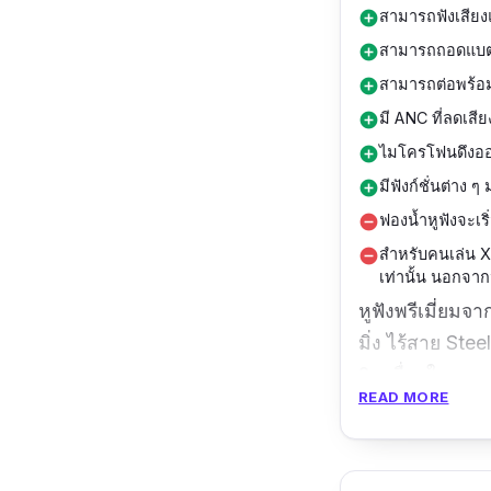
สามารถฟังเสียง
add_circle
สามารถถอดแบตเป
add_circle
สามารถต่อพร้อมก
add_circle
มี ANC ที่ลดเสีย
add_circle
ไมโครโฟนดึงออกมา
add_circle
มีฟังก์ชั่นต่าง ๆ 
add_circle
ฟองน้ำหูฟังจะเริ
remove_circle
สำหรับคนเล่น Xb
remove_circle
เท่านั้น นอกจากน
หูฟังพรีเมี่ยม
มิ่ง ไร้สาย Ste
2 เครื่องในเวล
READ MORE
เปลี่ยนแบตได้ทั
กันเสียงรบกวนภ
ยังดีเท่ากับไมโ