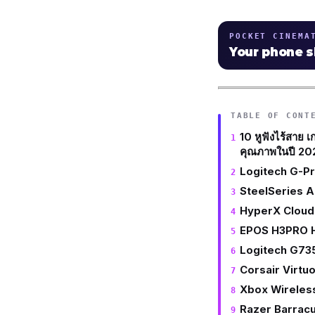
POCKET CINEMA
Your phone 
TABLE OF CONT
10 หูฟังไร้สาย เกม
คุณภาพในปี 20
Logitech G-Pr
SteelSeries A
HyperX Cloud
EPOS H3PRO H
Logitech G73
Corsair Virtu
Xbox Wireles
Razer Barracu