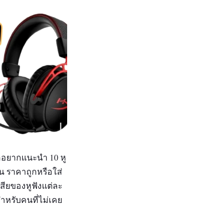
ราก็อยากแนะนำ 10 หู
น ราคาถูกหรือใส่
สียของหูฟังแต่ละ
้สำหรับคนที่ไม่เคย