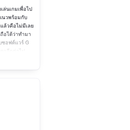
จเล่นเกมเพื่อไป
กแนวพร้อมกับ
์แล้วคือไม่มีเลย
นถือได้ว่าทำมา
ับซอฟต์แวร์ G
มดาอีกต่อไป
ียงปืนโคตรชัด
ยครับ