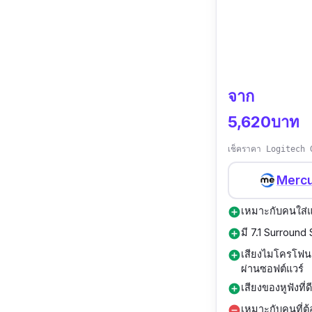
จาก
5,620บาท
เช็คราคา Logitech 
Mercu
เหมาะกับคนใส่แว
add_circle
มี 7.1 Surround
add_circle
เสียงไมโครโฟน
add_circle
ผ่านซอฟต์แวร์
เสียงของหูฟังที่
add_circle
เหมาะกับคนที่ต้อ
remove_circle