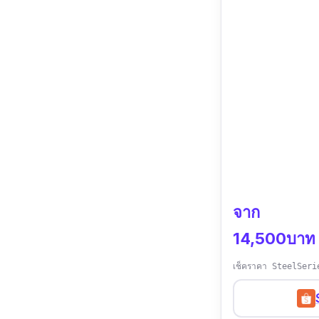
จาก
14,500บาท
เช็คราคา SteelSeri