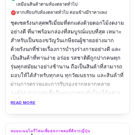
เหมือนสินค้าตามท้องตลาดทั่วไป
หากเทียบกับท้องตลาดทั่วไป ค่อนข้างมีราคาแพง
remove_circle
ชุดเซตรังนกสุดพรีเมี่ยมที่ตกแต่งด้วยดอกไม้งดงาม
อย่างดี ที่มาพร้อมกล่องที่สมบูรณ์แบบที่สุด เหมาะ
สำหรับเป็นของขวัญวันเกษียณผู้ชายอย่างมาก
ด้วยรังนกที่ช่วยเรื่องการบำรุงร่างกายอย่างดี และ
เป็นสินค้าที่ทานง่าย อร่อย รสชาติดีถูกปากคนทุก
รุ่นทุกสมัยมาอย่างช้านาน ถือเป็นสินค้าที่สามารถ
มอบให้ได้สำหรับทุกคน ทุกวัฒนธรรม และสินค้าที่
ผ่านการตรวจและการรับรองจากหลากหลาย
องค์กร สามารถเชื่อถือคุณภาพระดับโลกได้อย่าง
สบายใจ
READ MORE
ขนาด: ขวดละ 75 มิลลิลิตร เริ่มต้น 3 ขวด
รีวิว:
ประทับใจมาก ปีนี้เป็นปีที่ 2 ที่เราสั่งรังนกของ
หมอนเมมโมรี่โฟมเพื่อสุขภาพคอที่ดีจากญี่ปุ่น