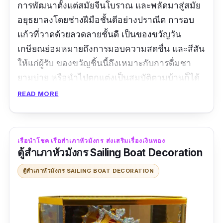
การพัฒนาตั้งแต่สมัยจีนโบราณ และพลัดมาสู่สมัย
อยุธยาลงโดยช่างฝีมือชั้นดีอย่างปราณีต การอบ
แก้วที่วาดด้วยลวดลายชั้นดี เป็นของขวัญวัน
เกษียณย่อมหมายถึงการมอบความสดชื่น และสีสัน
ให้แก่ผู้รับ ของขวัญชิ้นนี้ถึงเหมาะกับการดื่มชา
ยามบ่าย หรือนำไปตกแต่งเป็นสมบัติตามบ้านก็ได้
เช่นกัน
READ MORE
ขนาด:
8*9.5 เซนติเมตร
รีวิว:
สวยมากๆเลยค่ะ สวยระเบิดระเบ้อ ประทับใจ
เรือนำโชค เรือสำเภาหัวมังกร ส่งเสริมเรื่องเงินทอง
ตู้สำเภาหัวมังกร Sailing Boat Decoration
มากๆ ห่อมาอย่างดี หนาแน่นมาก ไม่มีรอยชำรุด
ใดๆ ไอไลค์ ปลื้มปลิ่มเป็นที่สุด
ตู้สำเภาหัวมังกร SAILING BOAT DECORATION