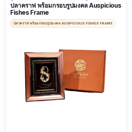
ปลาคราฟ พร้อมกรอบรูปมงคล Auspicious
รีวิว:
การจัดส่งรวดเร็วทันใจ สินค้าห่อมาดีมาก ๆ
Fishes Frame
ไม่มีอะไรเสียหายเลย คุณภาพวัสดุโอเคเหมาะสม
กับราคาที่สั่ง สวยงามเหมือนในรูปทุกอย่างเลย เอา
ปลาคราฟ พร้อมกรอบรูปมงคล AUSPICIOUS FISHES FRAME
ไปเลย 5 ดาวเต็ม ๆ แบบนี้