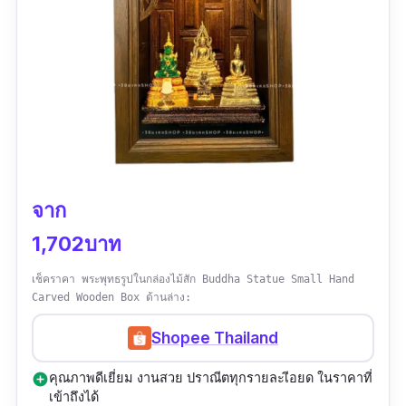
จาก
1,702บาท
เช็คราคา พระพุทธรูปในกล่องไม้สัก Buddha Statue Small Hand
Carved Wooden Box ด้านล่าง:
Shopee Thailand
คุณภาพดีเยี่ยม งานสวย ปราณีตทุกรายละเีอยด ในราคาที่
add_circle
เข้าถึงได้