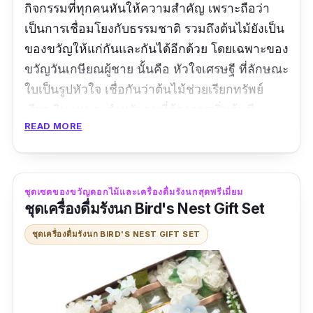
กิจกรรมที่ทุกคนหันให้ความสำคัญ เพราะถือว่า
เป็นการเชื่อมโยงกับธรรมชาติ รวมถึงต้นไม้ยังเป็น
ของขวัญให้แก่กันและกันได้อีกด้วย โดยเฉพาะของ
ขวัญวันเกษียณผู้ชาย นั้นคือ หัวใจเศรษฐี ที่ลักษณะ
ใบเป็นรูปหัวใจ เชื่อกันว่าต้นไม้ช่วยเรียกทรัพย์
เรียกเงิน เหมาะสำหรับคนที่ต้องการเริ่มต้นชี
READ MORE
วิตใหหม่ หรือเริ่มธุรกิจใหม่ การมอบต้นหัวใจ
เศรษฐีนี้จึงถือเป็นการอวยพรที่ดีไปยังผู้รับอย่าง
สดชื่น
ชุดเซตของขวัญดอกไม้และเครื่องดื่มรังนกสุดพรีเมี่ยม
ขนาด:
สูง 20-25 เซนติเมตร
ชุดเครื่องดื่มรังนก Bird's Nest Gift Set
ชุดเครื่องดื่มรังนก BIRD'S NEST GIFT SET
รีวิว:
หัวใจเศรษฐี ต้นไม้มงคล น้องมาอย่างสวย
มากไม่มีช้ำเลย ร้านส่งของให้ไวมาก ให้คำแนะนำ
ดี ได้รับของก่อนวันหยุดสงกรานต์ ขนส่งบริการดี
แจ้งว่าตอนขนส่งกล่องเสียหาย ก็เลยเปลี่ยนกล่อง