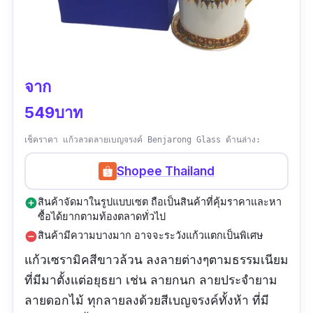
จาก
549บาท
เช็คราคา แก้วลวดลายเบญจรงค์ Benjarong Glass ด้านล่าง:
Shopee Thailand
สินค้าจัดมาในรูปแบบเซต ถือเป็นสินค้าที่คุ้มราคาและหา
add_circle
ซื้อได้ยากตามท้องตลาดทั่วไป
สินค้ามีความบางมาก อาจจะระวังแก้วแตกเป็นพิเศษ
remove_circle
แก้วเซรามิคสีขาวล้วน ลงลายต่างๆตามธรรมเนียม
ที่มีมาตั้งแต่อยุธยา เช่น ลายกนก ลายประจำยาม
ลายดอกไม้ ทุกลายลงด้วยสีเบญจรงค์ทั้งห้า ที่มี