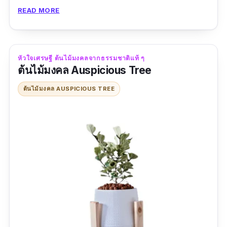
ความบาดเจ็บเพิ่มเติม พร้อมช่วยบรรเทาปัญหา
READ MORE
ปวดเมื่อยได้อย่าง ถือเป็นของขวัญวันเกษียณผู้ชาย
ชิ้นพิเศษ ที่ทุกคนต้องหลงรักในตัวคุณอย่างแน่อน
ขนาด:
96*44*66 เซนติเมตร น้ำหนักรวม
หัวใจเศรษฐี ต้นไม้มงคลจากธรรมชาติแท้ ๆ
ต้นไม้มงคล Auspicious Tree
ประมาณ 7 กิโลกรัม
ต้นไม้มงคล AUSPICIOUS TREE
รีวิว:
ขนส่งดี จัดส่งเร็วมาก แพ็คสินค้ามาอย่างดี
ตัวเครื่องใช้ได้ยังไม่มีปัญหา นวดบริเวณไหล่ดี แต่
ตรงเอวกับสะโพกไม่ค่อยโดนเท่าไหร่ ระดับความ
แรงปรับได้ แต่แบบต่ำสุดก็ถือว่าแรงดีแล้ว อยากให้
เบากว่านี้นิดนึง โดยรวมเหมาะสมกับราคาค่ะ คุ้ม
มมม