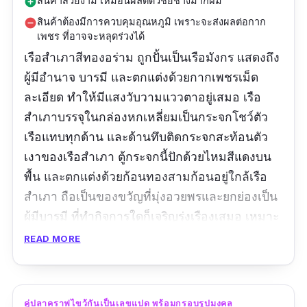
สินค้าสวยงาม เหมือนผลิตด้วชยช่างมากฝีมื
add_circle
สินค้าต้องมีการควบคุมอุณหภูมิ เพราะจะส่งผลต่อกาก
remove_circle
เพชร ที่อาจจะหลุดร่วงได้
เรือสำเภาสีทองอร่าม ถูกปั้นเป็นเรือมังกร แสดงถึง
ผู้มีอำนาจ บารมี และตกแต่งด้วยกากเพชรเม็ด
ละเอียด ทำให้มีแสงวับวามแววตาอยู่เสมอ เรือ
สำเภาบรรจุในกล่องหกเหลี่ยมเป็นกระจกโชว์ตัว
เรือแทบทุกด้าน และด้านทึบติดกระจกสะท้อนตัว
เงาของเรือสำเภา ตู้กระจกนี้ปักด้วยไหมสีแดงบน
พื้น และตกแต่งด้วยก้อนทองสามก้อนอยู่ใกล้เรือ
สำเภา ถือเป็นของขวัญที่มุ่งอวยพรและยกย่องเป็น
ผู้มีบารมี ที่ทำกิจการใดก็เจริญรุ่งเรืองเสมอ เหมาะ
เป็นของขวัญวันเกษียณผู้ชาย ที่ถือเป็นการเริ่มต้น
READ MORE
ใหม่ของชีวิต
ขนาด: 7.6*15.24*12.7 เซนติเมตร
คู่ปลาคราฟไขว้กันเป็นเลขแปด พร้อมกรอบรูปมงคล