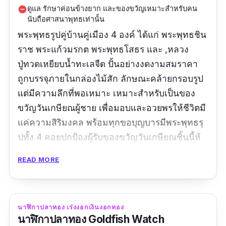
ดูแล รักษาค่อนข้างยาก และของขวัญเหมาะสำหรับคน
remove_circle
นับถือศาสนาพุทธเท่านั้น
พระพุทธรูปคู่บ้านคู่เมือง 4 องค์ ได้แก่ พระพุทธชิน
ราช พระแก้วมรกต พระพุทธโสธร และ
,หลวง
ปู่ทวดเหยียบน้ำทะเลจืด
ปั้นอย่างงดงามสมราคา
ถูกบรรจุภายในกล่องไม้สัก ลักษณะคล้ายกรอบรูป
แต่มีความลึกที่พอเหมาะ เหมาะสำหรับเป็นของ
ขวัญวันเกษียณผู้ชาย เพื่อมอบและอวยพรให้ชีวิตมี
แค่ความสิริมงคล พร้อมทุกขอบุญบารมีพระพุทธรุ
ปทั้ง 4 คอยปกป้องผู้รับของขวัญวันเกษียณชิ้นนี้ห้
แคล้วคลาดอยู่เสมอ
READ MORE
ขนาด:
19.5*28*11.5 เซนติเมตร
รีวิว:
ของสวยมาก คนให้สุขใจ คนรับก็ประทับใจ
นาฬิกาปลาทอง เร่งงอกเงินงอกทอง
แน่ๆครับ
นาฬิกาปลาทอง Goldfish Watch