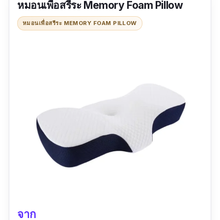
หมอนเพื่อสรีระ Memory Foam Pillow
เพจนี้ ผ่านแอปช๊อปปี้ จะมีปีนี้และปีต่อๆ ไป แน่นอน
หากใครมีรายละเอียดซักถาม ข้อสงสัยต่างๆ ติดต่อ
หมอนเพื่อสรีระ MEMORY FOAM PILLOW
ที่เพจ COZXY โดยตรง และมาใช้บริการขนส่งของ
แอปช๊อปปี้ สุขใจทั้งคนให้ อุ่นใจทั้งคนได้รับ (แม่)
จาก