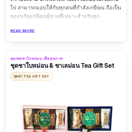
ไป สามารถมอบให้กับทุกคนที่กำลังเกษียณ ถือเป็น
ของขวัญเกษียณผู้ชายที่เหมาะสำหรับทุก
วัฒนธรรม
READ MORE
ขนาด:
1
7*23เซนติเมตร
รีวิว:
ของจริงสวยมากๆ ชอบมาก แถมกระเป๋ามาให้
ชุดเชตชาใบหม่อน เพื่อสุขภาพ
ด้วย แพ็คสินค้ามาให้อย่างดีเลยค่ะ การจัดส่งก็
ชุดชาใบหม่อน & ชาเลม่อน Tea Gift Set
ระมัดระวังดีมาก พนักงานส่งให้ถึงมือเลย
ชุดชา TEA GIFT SET