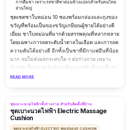
การดื่มชา เพราะรสชาติชาค่อนข้างแปลกสำหรับคนไทย
ส่วนใหญ่
ชุดเซตชาใบหม่อน 10 ซองพร้อมกล่องและถุงของ
ขวัญที่พร้อมเป็นของขวัญเกษียณผู้ชายได้อย่างดี
เยี่ยม ชาใบหม่อนที่มากด้วยสรรพคุณที่หลากหลาย
โดยเฉพาะการลดระดับน้ำตาลในเลือด และการลด
ความดันได้อย่างดี อีกทั้งเป็นชาที่มีกาแฟอีนที่น้อย
มาก จนไม่ส่งผลกระทบใด ๆ ต่อร่างกาย เหมาะ
สำหรับเป็นของขวัญวันเกษียณแก่ผู้รับที่ชอบดื่มชา
เป็นพิเศษ เพราะช่วยทำให้โอกาสยามจิบชาลื่นใหล
READ MORE
กว่าทุกชาที่ทุกคนเคยสัมผัส
ขนาด:
19.6*10.8*6 เซนติเมตร
ชุดเบาะนวดไฟฟ้าทั้งร่างกาย สำหรับติดตั้งที่บ้าน
ชุดเบาะนวดไฟฟ้า Electric Massage
รีวิว:
ได้รับสินค้าเรียบร้อยครบถ้วน ร้านส่งให้แพคดี
Cushion
ส่งเร็วมากวันเดียวถึงจากบางแสนมากทม. แพค
ชุดเบาะนวดไฟฟ้า ELECTRIC MASSAGE CUSHION
เกจสวยเหมาะกับให้เป็นของขวัญ ราคาดีคุ้มค่า