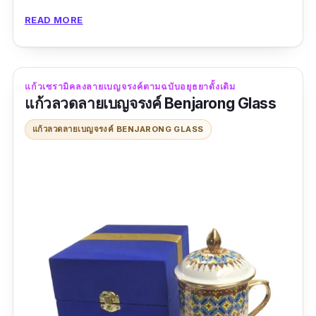
สีทอง ที่ชุบด้วยทอง 24K ที่ยืดอายุการใช้งาน/มีให้
READ MORE
นาฬิกาหมอง หรือสีตกได้
ขนาด: 20*30 เซนติเมตร
แก้วเซรามิคลงลายเบญจรงค์ตามฉบับอยุธยาดั้งเดิม
รีวิว:
สวยมากค่ะ ตรงปก ของจริงสวยกว่าภาพมาก
แก้วลวดลายเบญจรงค์ Benjarong Glass
ส่งไว ร้านตอบตลอดเลยค่ะ หากใครมองหาของ
แก้วลวดลายเบญจรงค์ BENJARONG GLASS
เกษียณหรือของขวัญแนะนำเลยค่ะ