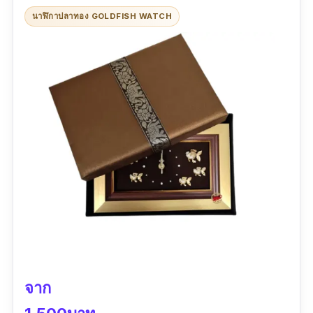
นาฬิกาปลาทอง GOLDFISH WATCH
จาก