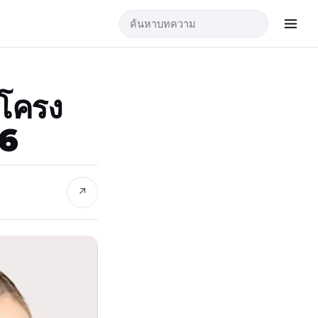
บโครง
26
↗