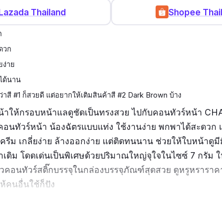
Lazada Thailand
Shopee Thai
ก
ะดวก
่ยง่าย
ได้นาน
ว่าสี #1 ก็สวยดี แต่อยากให้เติมสินค้าสี #2 Dark Brown บ้าง
หน้าให้กรอบหน้าแลดูชัดเป็นทรงสวย ไปกับคอนทัวร์หน้า C
คอนทัวร์หน้า น้องฉัตรแบบแท่ง ใช้งานง่าย พกพาได้สะดวก เนื
่งครีม เกลี่ยง่าย ล้างออกง่าย แต่ติดทนนาน ช่วยให้ใบหน้าดูมี
่าเดิม โดดเด่นเป็นพิเศษด้วยปริมาณใหญ่จุใจในไซซ์ 7 กรัม ใ
วคอนทัวร์สติ๊กบรรจุในกล่องบรรจุภัณฑ์สุดสวย ดูหรูหราราคา
ให้คนอื่นใช้ก็ปัง