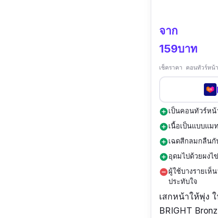
จาก
159บาท
เช็คราคา คอนทัวร์หน
เป็นคอนทัวร์หน้
add_circle
เนื้อเป็นแบบแมท
add_circle
เฉดสีกลมกลืนกับ
add_circle
อุดมไปด้วยผงไข่
add_circle
ผู้ใช้บางรายเห็
remove_circle
ประทับใจ
เสกหน้าให้พุ่ง 
BRIGHT Bronze