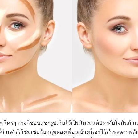
ใครๆ ต่างก็ชอบแชะรูปเก็บไว้เป็นโมเมนต์ประทับใจกันถ้วนห
รี่ส่วนตัวไว้ชมเชยกับกลุ่มผองเพื่อน บ้างก็เอาไว้สำรวจภา