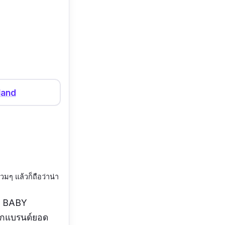
land
วมๆ แล้วก็ถือว่าน่า
้า BABY
ากแบรนด์ยอด