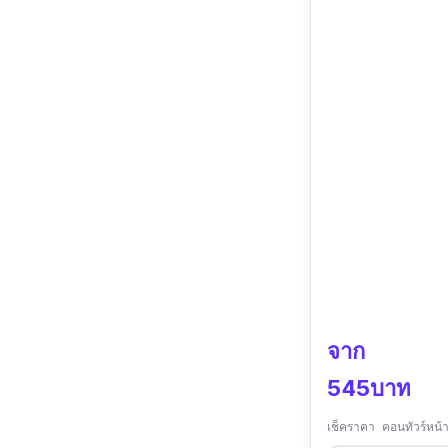
จาก
545บาท
เช็คราคา คอนทัวร์หน้