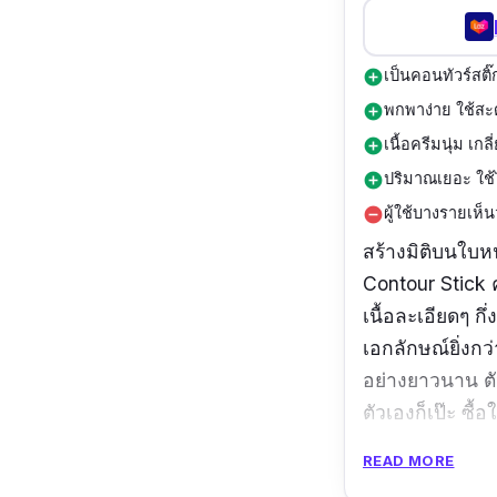
เป็นคอนทัวร์สติ๊
add_circle
พกพาง่าย ใช้ส
add_circle
เนื้อครีมนุ่ม เกลี
add_circle
ปริมาณเยอะ ใช้
add_circle
ผู้ใช้บางรายเห็น
remove_circle
สร้างมิติบนใบ
Contour Stick 
เนื้อละเอียดๆ กึ
เอกลักษณ์ยิ่งกว
อย่างยาวนาน ตั
ตัวเองก็เป๊ะ ซื้อ
READ MORE
ข้อมูลเฉพาะ