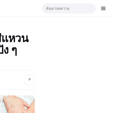
ส่แหวน
ัง ๆ
↗