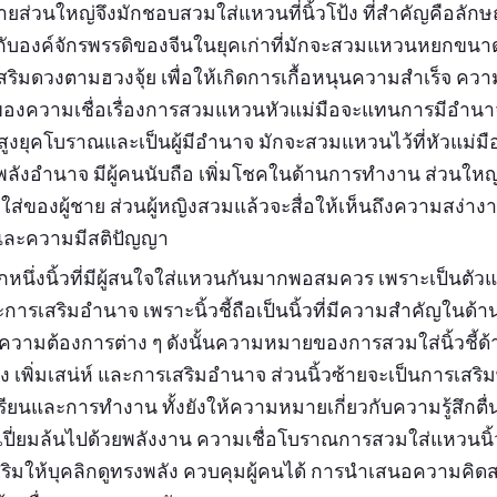
ู้ชายส่วนใหญ่จึงมักชอบสวมใส่แหวนที่นิ้วโป้ง ที่สำคัญคือลั
งกับองค์จักรพรรดิของจีนในยุคเก่าที่มักจะสวมแหวนหยกขนาดให
สริมดวงตามฮวงจุ้ย เพื่อให้เกิดการเกื้อหนุนความสำเร็จ คว
องความเชื่อเรื่องการสวมแหวนหัวแม่มือจะแทนการมีอำนา
ชั้นสูงยุคโบราณและเป็นผู้มีอำนาจ มักจะสวมแหวนไว้ที่หัวแม่ม
่มพลังอำนาจ มีผู้คนนับถือ เพิ่มโชคในด้านการทำงาน ส่วนให
ส่ของผู้ชาย ส่วนผู้หญิงสวมแล้วจะสื่อให้เห็นถึงความสง่า
น และความมีสติปัญญา
นอีกหนึ่งนิ้วที่มีผู้สนใจใส่แหวนกันมากพอสมควร เพราะเป็นต
รเสริมอำนาจ เพราะนิ้วชี้ถือเป็นนิ้วที่มีความสำคัญในด้าน
ึงความต้องการต่าง ๆ ดังนั้นความหมายของการสวมใส่นิ้วชี้ด้า
ง เพิ่มเสน่ห์ และการเสริมอำนาจ ส่วนนิ้วซ้ายจะเป็นการเสร
ยนและการทำงาน ทั้งยังให้ความหมายเกี่ยวกับความรู้สึกตื่
เปี่ยมล้นไปด้วยพลังงาน ความเชื่อโบราณการสวมใส่แหวนนิ้วช
ิมให้บุคลิกดูทรงพลัง ควบคุมผู้คนได้ การนำเสนอความคิดสร้