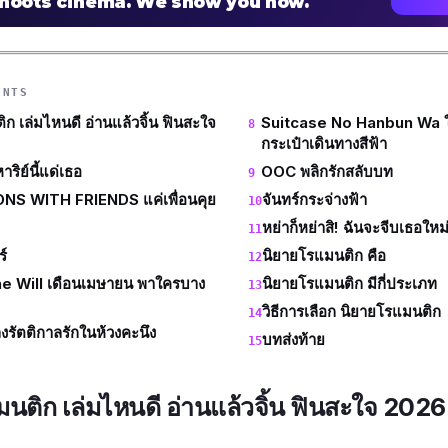
shoots cinema. We show you how.
ENTS
ก เล่มไหนดี อ่านแล้วจิ้น ฟินสะใจ
Suitcase No Hanbun Wa ในคร
กระเป๋าเดินทางสีฟ้า
ริย์นี้แด่เธอ
OOC พลิกรักสลับบท
S WITH FRIENDS แค่เพื่อนคุย
จันทร์กระจ่างฟ้า
หย่าก็หย่าสิ! ฉันจะจีบเธอใหม่
์
นิยายโรแมนติก คือ
e Will เดือนเมษายน พาใครบาง
นิยายโรแมนติก มีกี่ประเภท
วิธีการเลือก นิยายโรแมนติก
รัตติกาลรักในห้วงคะนึง
บทส่งท้าย
นติก เล่มไหนดี อ่านแล้วจิ้น ฟินสะใจ 2026