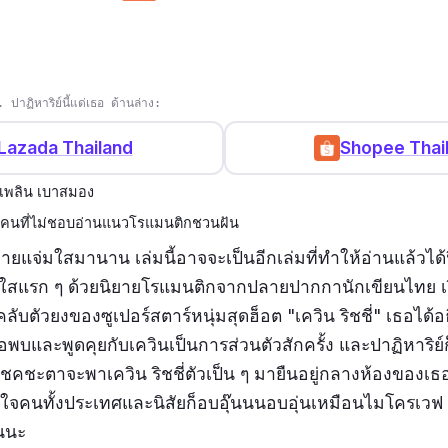
าฏิหาริย์นี้แด่เธอ ด้านล่าง:
Lazada Thailand
Shopee Thai
นเพลิน เบาสมอง
บคนที่ไม่ชอบอ่านแนวโรแมนติกชวนฝัน
ยายแจ่มใสมานาน เล่มนี้อาจจะเป็นอีกเล่มที่ทำให้อ่านแล้วได้ฟ
มใสแรก ๆ ด้วยนิยายโรแมนติกจากปลายปากกานักเขียนไทย เร
ลับตัวยงของซูเปอร์สตาร์หนุ่มสุดฮ็อต "เควิน ริชชี่" เธอได้
อพบและพูดคุยกับเควินเป็นการส่วนตัวสักครั้ง และปาฏิหาริย์ก็
ชคชะตาจะพาเควิน ริชชี่ตัวเป็น ๆ มายืนอยู่กลางห้องของเธ
ัญใจคนทั้งประเทศและนิสัยก็อบอุ๊นนนอบอุ่นเหมือนไมโครเวฟ 
ันนะ