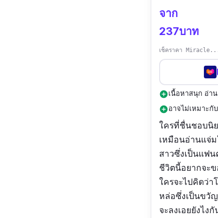
จาก
237บาท
เช็คราคา Miracle... ป
เนื้อหาสนุก อ่า
add_circle
อาจไม่เหมาะกั
add_circle
ใครที่ชื่นชอบนิ
เหมือนอ่านแจ่
สาวซึ่งเป็นแฟนค
ชีวิตนี้อยากจะข
ใครจะไปคิดว่าโ
หล่อซึ่งเป็นขว
จะลงเอยยังไงก