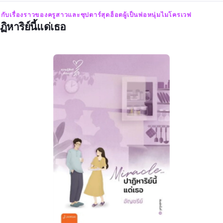
กับเรื่องราวของครูสาวและซุปตาร์สุดฮ็อตผู้เป็นพ่อหนุ่มไมโครเวฟ
ิหาริย์นี้แด่เธอ