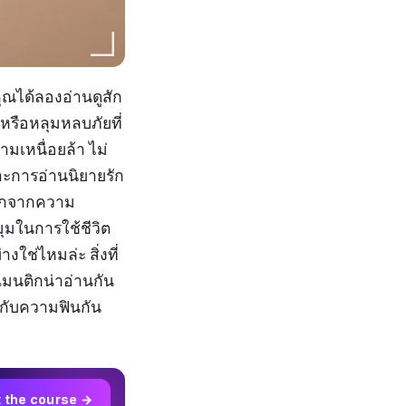
คุณได้ลองอ่านดูสัก
 หรือหลุมหลบภัยที่
มเหนื่อยล้า ไม่
าะการอ่านนิยายรัก
ยนอกจากความ
ุมในการใช้ชีวิต
งใช่ไหมล่ะ สิ่งที่
แมนติกน่าอ่านกัน
ือกับความฟินกัน
t the course →