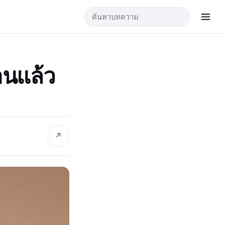
านแล้ว
↗