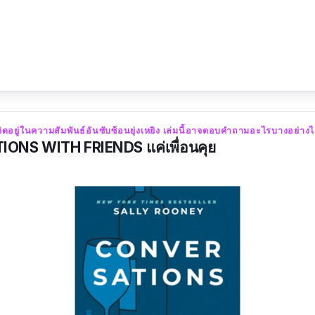
ย์
แล้วมีความสุข อ่านสบาย ๆ ซื้อมานานกำลังได้อ่านค่า ใครยั
ิดอยู่ในความสัมพันธ์อันซับซ้อนยุ่งเหยิง เล่มนี้อาจตอบคำถามอะไรบางอย่างไ
NS WITH FRIENDS แค่เพื่อนคุย