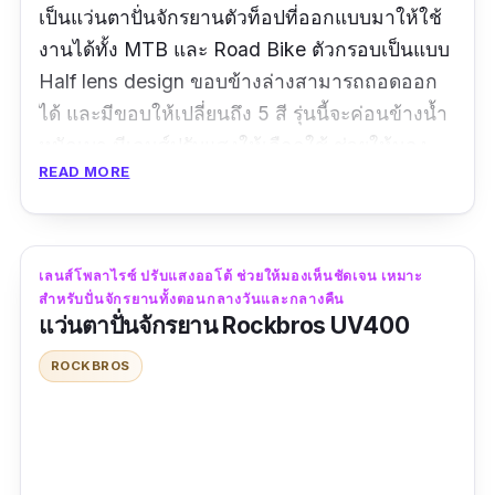
เป็นแว่นตาปั่นจักรยานตัวท็อปที่ออกแบบมาให้ใช้
งานได้ทั้ง MTB และ Road Bike ตัวกรอบเป็นแบบ
Half lens design ขอบข้างล่างสามารถถอดออก
ได้ และมีขอบให้เปลี่ยนถึง 5 สี รุ่นนี้จะค่อนข้างน้ำ
หนักเบา มีเลนส์ปรับแสงให้เลือกใช้ ช่วยให้มอง
READ MORE
เห็นสิ่งกีดขวางได้ชัดเจนขึ้น ตัวเลนส์จะมีการ
เคลือบสาร กันแสงสะท้อน กันรอยขีดข่วน และมี
การเคลือบผิวแบบขั้นสูงสุดเพื่อให้น้ำและฝุ่นเกาะ
เลนส์ได้น้อยที่สุด ราคาไม่แพงมากด้วย เป็นแว่นตา
เลนส์โพลาไรซ์ ปรับแสงออโต้ ช่วยให้มองเห็นชัดเจน เหมาะ
สำหรับปั่นจักรยานทั้งตอนกลางวันและกลางคืน
ปั่นจักรยานที่คุ้มค่ามาก ๆ อีกรุ่นหนึ่งเลย
แว่นตาปั่นจักรยาน Rockbros UV400
รีวิวจากผู้ใช้จริง:
ROCKBROS
"แว่นสวย คุณภาพดีมาก ใช้ดีเลยทีเดียว ในราคาที่
คุ้มค่ามาก"