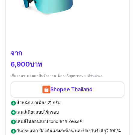
จาก
6,900บาท
เช็คราคา แว่นตาปั่นจักรยาน Koo Supernova ด้านล่าง:
Shopee Thailand
น้ำหนักเบาเพียง 21 กรัม
add_circle
เลนส์เดียวแบบไร้กรอบ
add_circle
เลนส์ไนลอนแบบ toric จาก Zeiss®
add_circle
กันกระแทก ป้องกันแสงสะท้อน และป้องกันรังสียูวี 100%
add_circle