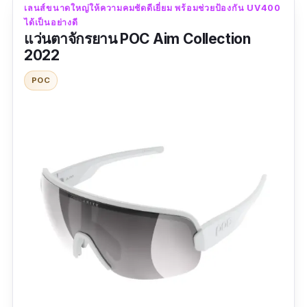
"สินค้าดีมีคุณภาพสมราคาจริง Rockbros แว่นตา
เลนส์ขนาดใหญ่ให้ความคมชัดดีเยี่ยม พร้อมช่วยป้องกัน UV400
ได้เป็นอย่างดี
กันแดด สำหรับเล่นกีฬา ขี่จักรยาน สวมใส่สบายตา
แว่นตาจักรยาน POC Aim Collection
ดีมาก มีกล่องผ้าเช็ดแว่นแถมมาด้วย ราคาโดนใจ
2022
ร้านบริการดีและให้คำแนะนำตลอด ส่งของนาน
POC
เพราะมาจากจีน สินค้าดีมีคุณภาพสมราคาจริง
Rockbros แว่นตากันแดด สำหรับเล่นกีฬา ขี่
จักรยาน สวมใส่สบายตาดีมาก แนะนำร้านนี้"