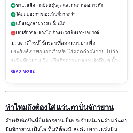
ขาแว่นมีความยืดหยุ่นสูง และทนทานต่อการหัก
add_circle
ได้มุมมองการมองเห็นที่มากกว่า
add_circle
แป้นจมูกสามารถเปลี่ยนได้
add_circle
เลนส์อาจจะลอกได้ ต้องระวังเก็บรักษาอย่างดี
remove_circle
แว่นตาดีไซน์ไร้กรอบที่ออกแบบมาเพื่อ
ประสิทธิภาพสูงสุดสำหรับใส่ออกกำลังกาย ไม่ว่า
จะปั่นจักรยาน วิ่ง หรือกิจกรรมกลางแจ้งอื่น ๆ น้ำ
หนักเบามากเพียง 21 กรัม สวมใส่ได้พอดี มองเห็น
READ MORE
ได้รอบด้าน กันกระแทก ป้องกันแสงสะท้อน
ป้องกันรังสียูวี 100% ขาแว่นยืดหยุ่นสูงและแข็ง
แรงทนทาน ให้การมองเห็นที่กว้าง แผ่นรองจมูก
แบบเปลี่ยนได้ เลนด์กระจกถูกเคลือบด้วย
ทำไหมถึงต้องใส่ แว่นตาปั่นจักรยาน
Hydrophobic ป้องกันน้ำเกาะเลนส์ แถมช่วย
สำหรับนักปั่นที่ปั่นจักรยานเป็นประจำแน่นอนว่า แว่นตา
ป้องกันดวงตาจากรังสียูวีได้ดีเยี่ยม เป็นแว่นตาปั่น
ปั่นจักรยาน เป็นไอเท็มที่ต้องมีเลยค่ะ เพราะแว่นปั่น
จักรยานที่คุ้มค่าอีกรุ่นหนึ่งที่อยากแนะนำเลยค่ะ