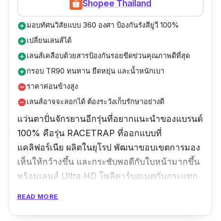
Shopee Thailand
มอบทัศนวิสัยแบบ 360 องศา ป้องกันรังสียูวี 100%
add_circle
เปลี่ยนเลนส์ได้
add_circle
เลนส์เคลือบด้วยสารป้องกันรอยขีดข่วนคุณภาพดีที่สุด
add_circle
กรอบ TR90 ทนทาน ยืดหยุ่น และน้ำหนักเบา
add_circle
ราคาค่อนข้างสูง
remove_circle
เลนส์อาจจะลอกได้ ต้องระวังเก็บรักษาอย่างดี
remove_circle
แว่นตาปั่นจักรยานอีกรุ่นที่อยากแนะนำของแบรนด์
100% คือรุ่น RACETRAP ที่ออกแบบที่
แคลิฟอร์เนีย ผลิตในยุโรป พัฒนาขอบเขตการมอง
เห็นให้กว้างขึ้น และกระชับพอดีกับใบหน้ามากขึ้น
พร้อมเลนส์ Ultra HD โพลีคาร์บอเนตกันกระแทก
เลนส์แบบเปลี่ยนได้ ป้องกันรังสียูวี 100% กรอบ
READ MORE
TR90 ทนทาน ยืดหยุ่น และน้ำหนักเบา เคลือบ
เลนส์คุณภาพสูงสุดป้องกันรอยขีดข่วน การเคลือบ