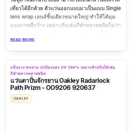
เที่ยวได้อีกด้วย ตัวแว่นออกแบบมาเป็นแบบ Single
lens wrap เลนส์ชิ้นเดียวขนาดใหญ่ ทำให้ได้มุม
มองภาพที่กว้าง เหมาะกับเล่นกีฬาหลายชนิดไม่ว่า
จะเป็น ปั่นจักรยาน วิ่ง แข่งรถ เทนนิส รุ่นนี้เป็น
READ MORE
แว่นตาปั่นจักรยานที่ได้รับความนิยมอย่างมาก
เพราะสามารถใส่ในชีวิตประจำวันปกติได้ บวกกับ
ราคาที่ไม่แพงเกินไป ถูกใจนักปั่นแน่นอนค่ะ
แข็งแรง ทนทาน ปกป้องแสง UV 100% เหมาะสำหรับใส่เล่น
รีวิวจากผู้ใช้จริง:
กีฬาหลากหลายชนิด
แว่นตาปั่นจักรยาน Oakley Radarlock
Path Prizm - OO9206 920637
"แพ็คเก็จสินค้าสวยสมกับแบรนด์ Oakley คร่าแพ็ค
สินค้ามาอย่างดี แว่นทรงสวยสีดำเลนส์ปรอทเทา
OAKLEY
เข้าเรียบแต่เท่ห์ ประทับใจค่ะ"