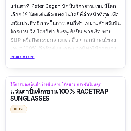
แว่นตาที่ Peter Sagan นักปั่นจักรยานแชมป์โลก
เลือกใช้ โดดเด่นด้วยเทคโนโลยีที่ล้ำหน้าที่สุด เพื่อ
เสริมประสิทธิภาพในการเล่นกีฬา เหมาะสำหรับปั่น
จักรยาน วิ่ง ไตรกีฬา ยิงธนู ยิงปืน พายเรือ พาย
SUP หรือกิจกรรมกลางแดดอื่น ๆ เอกลักษณ์ของ
เลนส์ 100% คือชิลด์ทรงกระบอกที่ทำให้การมอง
เห็นชัดเจนทั้ง 360 องศา เลนส์เคลือบกันรอยขีด
READ MORE
ข่วนสามารถเปลี่ยนได้ ให้การป้องกันรังสียูวี 100%
แผ่นรองจมูกและขาแว่นทำจากยางที่ยึดจับแน่น
เป็นพิเศษ ช่วยให้รู้สึกสบายตลอดวัน พร้อมช่อง
ให้การมองเห็นที่กว้างขึ้น สวมใส่สบาย กระชับไม่หลุด
ระบายอากาศด้านล่างช่วยเพิ่มการระบายอากาศ
แว่นตาปั่นจักรยาน 100% RACETRAP
SUNGLASSES
และลดความชื้นที่เลนส์
100%
รีวิวจากผู้ใช้จริง:
"ของดี ราคาดี รุ่น made in korea จับที่เฟรมแว่น