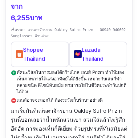
จาก
6,255บาท
เช็คราคา แว่นตาจักรยาน Oakley Sutro Prizm - OO940 940602
Sunglasses ด้านล่าง:
Shopee
Lazada
Thailand
Thailand
ทัศนะวิสัยในการมองได้กว้างไกล เลนส์ Prizm ทำให้มอง
add_circle
เห็นภาพภายใต้แสงอาทิตย์ได้ดียิ่งขึ้น เหมาะกับเล่นกีฬา
หลายชนิด ดีไซน์ทันสมัย สามารถใส่ในชีวิตประจำวันปกติ
ได้ด้วย
เลนส์อาจจะลอกได้ ต้องระวังเก็บรักษาอย่างดี
remove_circle
มาเริ่มกันที่แว่นตาจักรยาน Oakley Sutro Prizm
รุ่นนี้บอกเลยว่าน้ำหนักแว่นเบา สวมใส่แล้วไม่รู้สึก
อึดอัด การมองเห็นก็ดีเยี่ยม ด้วยรูปทรงที่ทันสมัยแต่
ไม่ดูล้ำจนเกินไป เลยสามารถใส่เล่นกีฬาได้และใส่