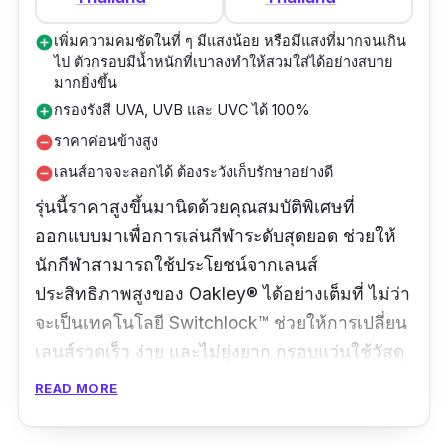
เพิ่มความคมชัดในที่ ๆ มีแสงน้อย หรือมีแสงที่มากจนเกิน
add_circle
ไป ตัวกรอบมีน้ำหนักที่เบาลงทำให้สวมใส่ได้อย่างสบาย
มากยิ่งขึ้น
กรองรังสี UVA, UVB และ UVC ได้ 100%
add_circle
ราคาค่อนข้างสูง
remove_circle
เลนส์อาจจะลอกได้ ต้องระวังเก็บรักษาอย่างดี
remove_circle
รุ่นนี้ราคาสูงขึ้นมานิดด้วยคุณสมบัติพิเศษที่
ออกแบบมาเพื่อการเล่นกีฬาระดับสุดยอด ช่วยให้
นักกีฬาสามารถใช้ประโยชน์จากเลนส์
ประสิทธิภาพสูงของ Oakley® ได้อย่างเต็มที่ ไม่ว่า
จะเป็นเทคโนโลยี Switchlock™ ช่วยให้การเปลี่ยน
เลนส์รวดเร็ว ง่าย และไม่ยุ่งยาก กรอบแว่นใช้วัสดุ
O Matter™ ทนทานต่อแรงกด อีกทั้งน้ำหนักเบาใส่
READ MORE
สบาย ปกป้องตลอดวัน ยิ่งไปกว่านั้น เทคโนโลยี
เลนส์โพลาไรซ์เอกสิทธิ์เฉพาะของ Oakley