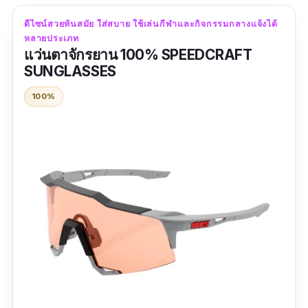
ออกแบบมาเพื่อเพิ่มสีสันและความคอนทราสต์เพื่อ
ดีไซน์สวยทันสมัย ใส่สบาย ใช้เล่นกีฬาและกิจกรรมกลางแจ้งได้
ให้คุณมองเห็นรายละเอียดต่าง ๆ ได้ชัดมากขึ้นอีก
หลายประเภท
ด้วย รุ่นนี้จึงถูกอกถูกใจนักกีฬา ไม่ว่าจะเป็น นักปั่น
แว่นตาจักรยาน 100% SPEEDCRAFT
SUNGLASSES
จักยาน นักกอล์ฟ และกีฬาอื่น ๆ อีกมากมาย
100%
รีวิวจากผู้ใช้จริง:
"ซื้อเป็นของขวัญวันเกิดให้คุณพ่อ คุณพ่อลองใส่
แล้วชอบมากกกกกก ใส่สบายตามากเลยค่ะ ทาง
ร้านบริการดีมากเช่นกัน แอดมินตอบคำถามเร็ว
มาก แถมได้ส่วนลดด้วย ขอบคุณมากเลยนะคะ"