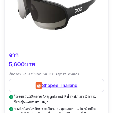
จาก
5,600บาท
เช็คราคา แว่นตาปั่นจักรยาน POC Aspire ด้านล่าง:
Shopee Thailand
โครงแว่นผลิตจากวัสดุ grilamid ที่น้ำหนักเบา มีความ
add_circle
ยืดหยุ่นและทนทานสูง
ยางไฮโดรโฟบิกตรงแป้นรองจมูกและขาแว่น ช่วยยึด
add_circle