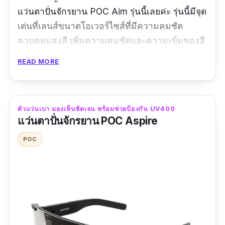
แว่นตาปั่นจักรยาน POC Aim รุ่นนี้เลยค่ะ รุ่นนี้มีจุด
เด่นที่เลนส์ขนาดโอเวอร์ไซส์ที่มีความคมชัด
ควบคุมแสงสี เพิ่มความคมชัดและความเข้มของสี
เพื่อการมองเห็นที่ชัดเจนยิ่งขึ้นในทุกสภาพ
READ MORE
แวดล้อม กรอบแว่นผลิตจากวัสดุ Grilamid น้ำหนัก
เบา ทนทานสูง ดีไซน์กึ่งเปิดไม่มีขอบด้านล่างให้
มุมมองที่กว้างขึ้น ขาแว่นและแผ่นรองจมูกทำจาก
ตัวแว่นเบา มองเห็นชัดเจน พร้อมช่วยป้องกัน UV400
ยาง สามารถปรับกระชับพอดีกับรูปหน้าไม่ต้องกลัว
แว่นตาปั่นจักรยาน POC Aspire
หลุด แถมการปกป้องดวงตาแบบจัดเต็ม ไม่ซื้อไม่
POC
ได้แล้วค่ะ
รีวิวจากผู้ใช้จริง:
"คุณภาพสมราคา ใส่แล้วสบายตามาก"