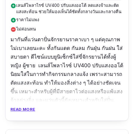
เลนส์โพลาไรซ์ UV400 ปรับแสงออโต้ ลดแสงจ้าและตัด
add_circle
แสงสะท้อน ช่วยให้มองเห็นได้ชัดทั้งกลางวันและกลางคืน
ราคาไม่แพง
add_circle
ไม่ค่อนทน
remove_circle
มากันที่แว่นตาปั่นจักรยานราคาเบา ๆ แต่คุณภาพ
ไม่เบาเลยนะคะ ทั้งกันแดด กันลม กันฝุ่น กันฝน ใส่
สบายตา ดีไซน์แบบยูนิเซ็กซ์ใส่ขี่จักรยานได้ทั้งผู้
หญิง ผู้ชาย เลนส์โพลาไรซ์ UV400 ปรับแสงออโต้
นิยมใส่ในการทำกิจกรรมกลางแจ้ง เพราะสามารถ
ตัดแสงสะท้อน ทำให้มองสิ่งต่าง ๆ ได้อย่างชัดเจน
ขึ้น เหมาะสำหรับผู้ที่มีสายตาไวต่อแสงหรือแพ้แสง
จ้าอย่างยิ่ง และแว่นตัวนี้ยังเหมาะสำหรับใส่ปั่น
จักรยานในกลางคืนด้วยค่ะ
READ MORE
รีวิวจากผู้ใช้จริง: