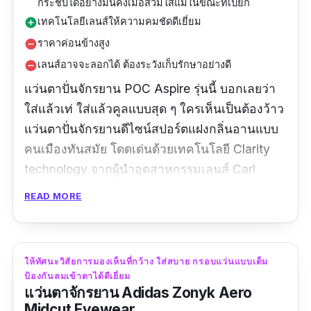
กระชับได้อย่างมั่นคงเมื่อสวมใส่แม้ในขณะที่เปียก
เทคโนโลยีเลนส์ให้ความคมชัดดีเยี่ยม
add_circle
ราคาค่อนข้างสูง
remove_circle
เลนส์อาจจะลอกได้ ต้องระวังเก็บรักษาอย่างดี
remove_circle
แว่นตาปั่นจักรยาน POC Aspire รุ่นนี้ บอกเลยว่า
ใส่แล้วเท่ ใส่แล้วคูลแบบสุด ๆ ใครเห็นเป็นต้องว้าว
แว่นตาปั่นจักรยานดีไซน์สปอร์ตแฝงกลิ่นอานแบบ
คนเมืองทันสมัย โดดเด่นด้วยเทคโนโลยี Clarity
technology จากผู้นำอุตสาหกรรมเลนส์ Carl
Zeiss Vision Sunlens เลนส์ควบคุมสีสเปกตรัมสี
READ MORE
เพื่อเพิ่มความตัดกันของสี จึงมองเห็นได้อย่าง
ชัดเจนขณะปั่นทั้งบนท้องถนน ปั่น MTB หรือใน
เมือง ใช้วัสดุโพลีคาร์บอเนตร TR90 คุณภาพสูง
ให้ทัศนะวิสัยการมองเห็นที่กว้าง ใส่สบาย กรอบแว่นแบบเต็ม
ป้องกัน UV และตัดแสงสะท้อนได้ดี สวมใส่สบาย
ป้องกันลมเข้าตาได้ดีเยี่ยม
กระชับเข้ากับใบหน้า ไม่เลื่อนหล่นขณะเคลื่อนไหว
แว่นตาจักรยาน Adidas Zonyk Aero
Midcut Eyewear
มอบประสิทธิภาพที่ดีเยี่ยมยามขับขี่