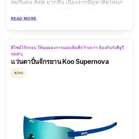
สมกับคน Asia มากขึ้น เนื่องจากปัญหาติดโหนก
แก้ม แต่ยังคงความแอโรไดนามิก (Aero
READ MORE
Dynamic) เอาไว้ รุ่นนี้เสริม Sweat Bar กันเหงื่อ
เข้ามา จึงเหมาะสำหรับกิจกรรมกลางแจ้ง เช่น ปั่น
จักรยาน วิ่ง เล่นกอล์ฟ ตัวแว่นมีน้ำหนักเบา กรอบ
แว่นออกแบบมาให้ป้องกันลมได้เป็นอย่างดี ขา
ดีไซน์ไร้กรอบ ให้มุมมองการมองเห็นที่กว้างกว่า ป้องกันรังสียูวี
100%
แว่นกระชับแม้ในขณะเปียก สามารถปรับขึ้นลงได้
แว่นตาปั่นจักรยาน Koo Supernova
ถึง 3 ระดับให้พอดีกับรูปหน้าของแต่ละคน
KOO
รีวิวจากผู้ใช้จริง:
"ดีค่ะ ส่งไว เเพคของมาดี ซื้อตอน 9.9 ขนส่งดี
ราคาดี คุณภาพดี เเว่นสวยราคาดีงามมากๆ ถูกใจ
มากๆค่ะ เเนะนำร้านนี้ค่ะ"