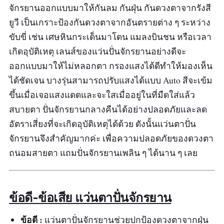
จักรยานออกแบบมาให้กันลม กันฝุ่น กันดวงตาจากรังสี
รีวิวจากผู้ใช้จริง:
ยูวี เป็นเกราะป้องกันดวงตาจากอันตรายต่าง ๆ ระหว่าง
ขับขี่ เช่น เศษหินกระเด็นมาโดน แมลงบินชน หรือเวลา
"สวยดี คุณภาพวัสดุดี ร้านค้าเตรียมสินค้ารวดเร็วดี
เกิดอุบัติเหตุ เลนส์ของแว่นปั่นจักรยานอย่างดีจะ
ขนส่งจัดส่งได้รวดเร็วดี สินค้าไม่มีกรอบ ยืดหยุ่นดี
ออกแบบมาให้ไม่หลอกตา กรองแสงได้ดีทำให้มองเห็น
จะออกหลวม ๆ หน่อย"
ได้ชัดเจน บางรุ่นสามารถปรับแสงได้แบบ Auto สีจะเข้ม
ขึ้นเมื่อเจอแสงแดดและจะใสเมื่ออยู่ในที่มืดใส่แล้ว
สบายตา ปั่นจักรยานกลางคืนได้อย่างปลอดภัยและลด
อัตราเสี่ยงที่จะเกิดอุบัติเหตุได้ด้วย ดังนั้นแว่นตาปั่น
จักรยานจึงสำคัญมากค่ะ เพื่อความปลอดภัยของดวงตา
ถนอมสายตา แถมปั่นจักรยานเพลิน ๆ ได้นาน ๆ เลย
ข้อดี-ข้อเสีย แว่นตาปั่นจักรยาน
ข้อดี :
แว่นตาปั่นจักรยานช่วยปกป้องดวงตาจากฝุ่น