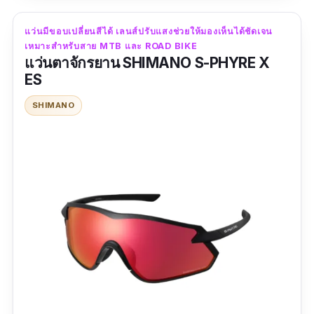
เลนส์ Hydrophobic และ Oleophobic ช่วยขับ
แว่นมีขอบเปลี่ยนสีได้ เลนส์ปรับแสงช่วยให้มองเห็นได้ชัดเจน
ไล่น้ำ สิ่งสกปรก และน้ำมัน แผ่นรองจมูกและขา
เหมาะสำหรับสาย MTB และ ROAD BIKE
แว่นทำจากยางช่วยให้สวมใส่ได้กระชับไม่หลุด
แว่นตาจักรยาน SHIMANO S-PHYRE X
เป็นอีกหนึ่งรุ่นที่หลายคนเคยใส่แล้วจะถูกใจกัน
ES
แทบทุกคน
SHIMANO
รีวิวจากผู้ใช้จริง:
"สวย คุ้มค่า คุ้มราคามาก จัดส่งได้เรียบร้อยดี
ถูกใจมากกกกก"