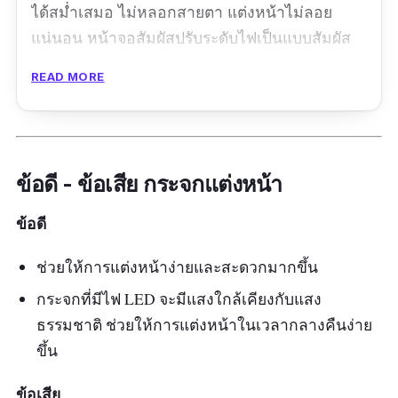
ได้สม่ำเสมอ ไม่หลอกสายตา แต่งหน้าไม่ลอย
แน่นอน หน้าจอสัมผัสปรับระดับไฟเป็นแบบสัมผัส
ใช้งานง่าย หัวกระจกสามารถหมุนได้ 360 องศา
READ MORE
หมุนลงซ้ายขวาหน้าหลังได้ตามใจชอบเลย อีกทั้ง
ยังสามารถใช้แทนโคมไฟอีกด้วยนะ หากไฟแบต
หมด สามารถชาร์จผ่านตัว USB ได้เลยทันที
ข้อดี - ข้อเสีย กระจกแต่งหน้า
รีวิวจากผู้ใช้จริง:
ความสูงกำลังพอดี ปรับมุมได้
ตามสะดวกเลย แพคมากล่องใหญ่มากกก ไฟปรับ
ข้อดี
ได้หลายระดับตามที่โฆษณา มีสายชาร์ต usb ให้
น้ำหนักเบา
ช่วยให้การแต่งหน้าง่ายและสะดวกมากขึ้น
กระจกที่มีไฟ LED จะมีแสงใกล้เคียงกับแสง
ธรรมชาติ ช่วยให้การแต่งหน้าในเวลากลางคืนง่าย
ขึ้น
ข้อเสีย