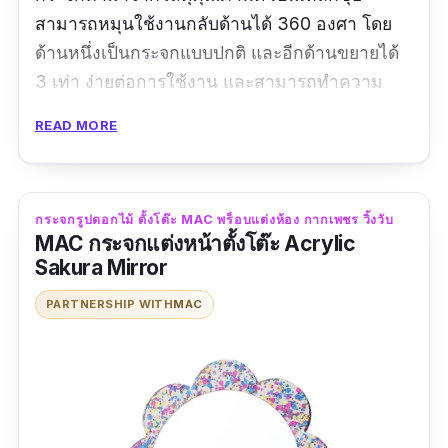
สามารถหมุนใช้งานกลับด้านได้ 360 องศา โดย
ด้านหนึ่งเป็นกระจกแบบปกติ และอีกด้านขยายได้
3 เท่า ง่ายต่อการใช้งาน และสามารถทำความ
สะอาดด้วยผ้าแห้ง เหมาะสำหรับวางไว้ในห้องนอน
READ MORE
ห้องน้ำ หรือมุมต่าง ๆ ภายในบ้าน เพื่อหยิบใช้ได้
ง่าย
รีวิวจากผู้ใช้จริง:
-
กระจกรูปดอกไม้ ตั้งโต๊ะ MAC พร็อบแต่งห้อง กากเพชร วิ้งวับ
MAC กระจกแต่งหน้าตั้งโต๊ะ Acrylic
Sakura Mirror
PARTNERSHIP WITH
MAC