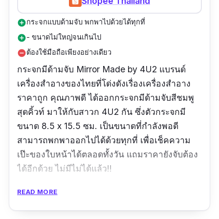
Shopee Thailand
กระจกแบบด้ามจับ พกพาไปด้วยได้ทุกที่
add_circle
- ขนาดไม่ใหญ่จนเกินไป
add_circle
ต้องใช้มือถือเพียงอย่างเดียว
remove_circle
กระจกมีด้ามจับ
Mirror Made by 4U2 แบรนด์
เครื่องสำอางของไทยที่โด่งดังเรื่องเครื่องสำอาง
ราคาถูก คุณภาพดี ได้ออกกระจกมีด้ามจับสีชมพู
สุดคิ้วท์ มาให้กับสาวก 4U2 กัน ซึ่งตัวกระจกมี
ขนาด 8.5 x 15.5 ซม. เป็นขนาดที่กำลังพอดี
สามารถพกพาออกไปได้ด้วยทุกที่ เพื่อเช็คความ
เป๊ะของใบหน้าได้ตลอดทั้งวัน แถมราคายังจับต้อง
ได้อีกด้วย ไม่มีไม่ได้แล้ว!!
รีวิวจากผู้ใช้จริง:
กระจกน่ารักมาก สีสวย ผิวสัมผัส
READ MORE
ดี ขนาดประมาณฝ่ามือ หยิบใช้สะดวกดีค่ะ และ