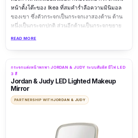
หน้าตั้งโต๊ะของ Ikea ที่สมคำร่ำลือความมินิมอล
ของเขา ซึ่งตัวกระจกเป็นกระจกเงาสองด้าน ด้าน
หนึ่งเป็นกระจกปกติ ส่วนอีกด้านเป็นกระจกขยาย
ได้ 2.5 เท่า อีกทั้งยังเป็นกระจกกันน้ำ สามารถนำ
READ MORE
ไปวางไว้ในที่ที่มีความชื้นได้อีกด้วย สามารถนำไป
เป็นของตกแต่งห้องได้ด้วยนะ เพราะมีความมินิมอ
ลมาก ๆ
กระจกแต่งหน้าพกพา JORDAN & JUDY ระบบสัมผัส มีไฟ LED
3 สี
รีวิวจากผู้ใช้จริง:
น่ารักกรุบค่ะ มินิมอลสมชื่ออิเกีย
Jordan & Judy LED Lighted Makeup
น็อตมาไขเอาเอง เราไม่มีไขควงใช้มือหมุนๆเอง
Mirror
มันเลยหมุนหัวกระจกได้555555555 แพคมาดีค่า
PARTNERSHIP WITH
JORDAN & JUDY
กระจกไม่แตก สวย ไม่แพง เปลี่ยนมู้ดห้องเลย