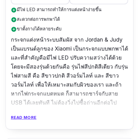
มีไฟ LED สามารถทำให้การแต่งหน้าง่ายขึ้น
add_circle
สะดวกต่อการพกพาได้
add_circle
ขาตั้งกางได้หลายระดับ
add_circle
กระจกแต่งหน้าระบบสัมผัส จาก
Jordan & Judy
เป็นแบรนด์ลูกของ Xiaomi เป็นกระจกแบบพกพาได้
และที่สำคัญคือมีไฟ LED ปรับความสว่างได้ด้วย
โดยจะมีสองรุ่นด้วยกันคือ รุ่นไฟสีปกติสีเดียว กับรุ่น
ไฟสามสี คือ สีขาวปกติ สีวอร์มไลท์ และ สีขาว
วอร์มไลท์ เพื่อให้เหมาะสมกับผิวของเรา และถ้า
หากไฟกระจกแบตหมด ก็สามารถชาร์จกับสาย
USB ได้เลยทันที ไม่ต้องวิ่งไปซื้อถ่านอีกต่อไป
รีวิวจากผู้ใช้จริง:
- ขาตั้งกางได้หลายระดับ
READ MORE
- ไฟสามารถปรับความเข้มแสงได้ โดยการกดค้าง