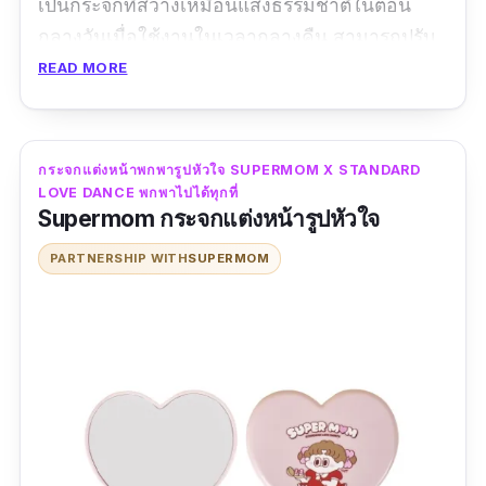
เป็นกระจกที่สว่างเหมือนแสงธรรมชาติในตอน
กลางวันเมื่อใช้งานในเวลากลางคืน สามารถปรับ
ระดับความสว่างได้ถึง 5 ระดับ เห็นชัดยันรูขุมขน
READ MORE
และ
ใช้เทคโนโลยีจุดนำแสง AMIRO 1.66 ล้านจุด
เพื่อส่องสว่างทั่วทั้งใบหน้าแบบ 360 องศา
ถึงจะ
เป็นกระจกตั้งโต๊ะแต่ก็สามารถถอดและพกพาไป
กระจกแต่งหน้าพกพารูปหัวใจ SUPERMOM X STANDARD
ทริปต่าง ๆ ได้ และปรับระดับของกระจกได้ 180
LOVE DANCE พกพาไปได้ทุกที่
Supermom กระจกแต่งหน้ารูปหัวใจ
องศา กระจก AMIRO นี้ หลายโรงแรมก็นำไป
ตกแต่งห้องพักเช่นกัน เช่น
Banyan Tree และ
PARTNERSHIP WITH
SUPERMOM
Hilton ในประเทศจีน
รีวิวจากผู้ใช้จริง:
ไฟแต่งหน้าที่ถูกต้อง ไม่เหลืองจน
ทำให้เมคอัพเพี้ยน ปรับได้ 3 ระดับ ชอบมากค่า