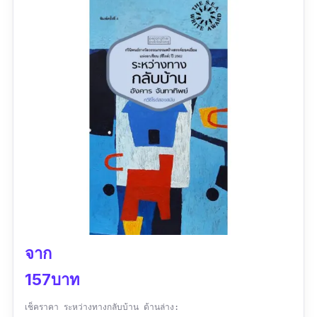
จำนวนหน้า :
192
รีวิว :
ยังไม่พบรีวิว
จาก
157บาท
เช็คราคา ระหว่างทางกลับบ้าน ด้านล่าง: