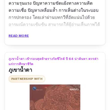
ความรุนแรง ปัญหาความขัดแย้งทางความคิด
ความเชื่อ ปัญหาเหลื่อมล้ำ การเห็นต่างในระบอบ
การปกครอง โดยเล่าผ่านบทกวีที่อัดแน่นไปด้วย
อารมณ์ความเข้มข้น สามารถให้ผู้อ่านเห็นภาพได้
อย่างชัดเจน การเลือกใช้คำและภาพที่สามารถ
READ MORE
โอบอุ้มความหมายได้ดีของกวี ผู้ที่ชื่นชอบแนว
การเมืองแนะนำเลยค่ะ
ข้อมูลเฉพาะ
ภูเขานํ้าตา เข้ารอบสุดท้ายรางวัลซีไรต์ ปี 64 น่าค้นหา ควรค่า
แก่การศึกษาชีวิต
ภูเขานํ้าตา
ประเภท :
กวีนิพนธ์
ผู้แต่ง :
ศิริวร แก้วกาญจน์
PARTNERSHIP WITH
สำนักพิมพ์ :
สำนักพิมพ์ผจญภัย
จำนวนหน้า :
216
รีวิว :
ยังไม่พบรีวิว