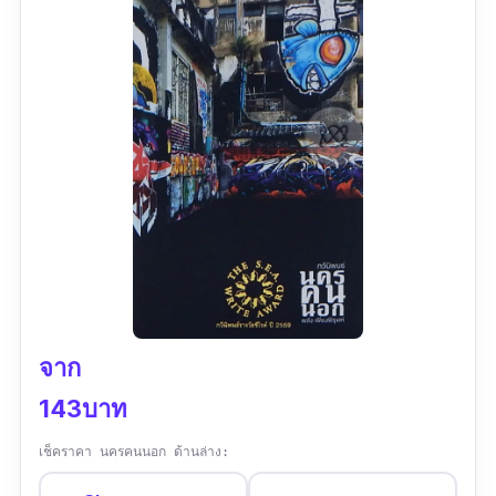
รีวิว :
ยังไม่พบรีวิว
จาก
143บาท
เช็คราคา นครคนนอก ด้านล่าง: