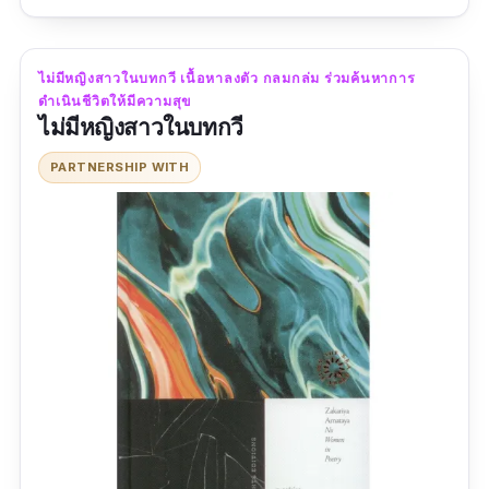
อารมณ์ สื่อเสริม เน้นความหมายให้ขบคิดและ
ตีความได้อย่างลึกซึ้ง
ไม่มีหญิงสาวในบทกวี เนื้อหาลงตัว กลมกล่ม ร่วมค้นหาการ
ข้อมูลเฉพาะ
ดำเนินชีวิตให้มีความสุข
ไม่มีหญิงสาวในบทกวี
ประเภท :
กวีนิพนธ์
PARTNERSHIP WITH
ผู้แต่ง :
พลัง เพียงพิรุฬห์
สำนักพิมพ์ :
นิดจะศิลป์
จำนวนหน้า :
200
รีวิว :
ยังไม่พบรีวิว