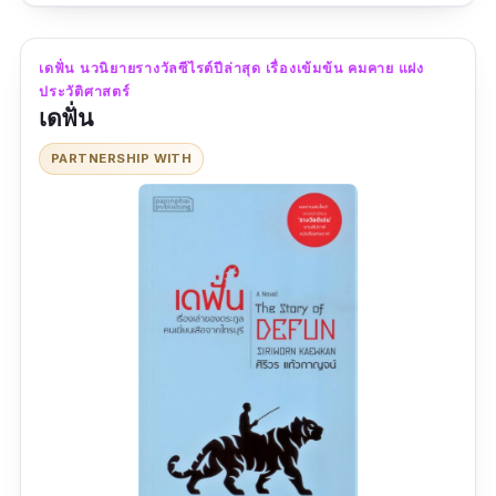
ประเภท :
เรื่องสั้น
เดฟั่น นวนิยายรางวัลซีไรต์ปีล่าสุด เรื่องเข้มข้น คมคาย แฝง
ผู้แต่ง :
จิดานันท์ เหลืองเพียรสมุทร
ประวัติศาสตร์
เดฟั่น
สำนักพิมพ์ :
สำนักพิมพ์ แพรว
PARTNERSHIP WITH
จำนวนหน้า :
229
รีวิว :
ยังไม่พบรีวิว