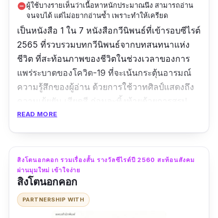
ผู้ใช้บางรายเห็นว่าเนื้อหาหนักประมาณนึง สามารถอ่าน
remove_circle
จนจบได้ แต่ไม่อยากอ่านซ้ำ เพราะทำให้เครียด
เป็นหนังสือ 1 ใน 7 หนังสือกวีนิพนธ์ที่เข้ารอบซีไรต์
2565 ที่รวบรวมบทกวีนิพนธ์จากบทสนทนาแห่ง
ชีวิต ที่สะท้อนภาพของชีวิตในช่วงเวลาของการ
แพร่ระบาดของโควิด-19 ที่จะเน้นกระตุ้นอารมณ์
ความรู้สึกของผู้อ่าน ด้วยการใช้วาทศิลป์แสดงถึง
ความเย้ยยัน เสียดสี ก่อนจะทิ้งท้ายด้วยการสรุป
เรื่องราวให้ผู้อ่านได้ตกตะกอนความคิด ในเรื่อง
READ MORE
ราวของสังคมช่วงเวลาภาวะวิกฤตการณ์การ
ระบาดของโรคโควิด-19 ที่สร้างความสะเทือนใจ
ให้แก่มนุษย์ ผู้แต่งเลยเลือกที่จะใช้บทกวีเยียวยา
สิงโตนอกคอก รวมเรื่องสั้น รางวัลซีไรต์ปี 2560 สะท้อนสังคม
และปลอบประโลมเพื่อนมนุษย์ในเหตุการณ์ที่เกิด
ผ่านมุมใหม่ เข้าใจง่าย
สิงโตนอกคอก
ขึ้น ใครที่ชื่นชอบบทกวีที่มีความหมายลึกซึ้ง
สะท้อนสังคมแนะนำเลยค่ะ
PARTNERSHIP WITH