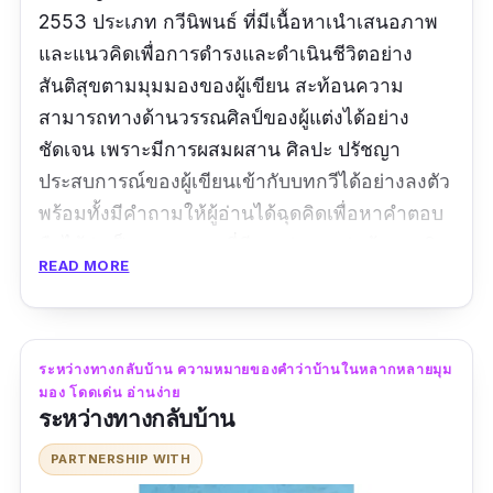
2553 ประเภท กวีนิพนธ์ ที่มีเนื้อหาเนำเสนอภาพ
และแนวคิดเพื่อการดำรงและดำเนินชีวิตอย่าง
สันติสุขตามมุมมองของผู้เขียน สะท้อนความ
สามารถทางด้านวรรณศิลป์ของผู้แต่งได้อย่าง
ชัดเจน เพราะมีการผสมผสาน ศิลปะ ปรัชญา
ประสบการณ์ของผู้เขียนเข้ากับบทกวีได้อย่างลงตัว
พร้อมทั้งมีคำถามให้ผู้อ่านได้ฉุดคิดเพื่อหาคำตอบ
ถือได้ว่าเป็นวรรรกรรมที่มีคุณค่าและน่าค้นหาจริง
READ MORE
ๆ ค่ะ
ข้อมูลเฉพาะ
ระหว่างทางกลับบ้าน ความหมายของคำว่าบ้านในหลากหลายมุม
ประเภท :
กวีนิพนธ์
มอง โดดเด่น อ่านง่าย
ระหว่างทางกลับบ้าน
ผู้แต่ง :
ซะการีย์ยา อมตยา
PARTNERSHIP WITH
สำนักพิมพ์ :
สำนักพิมพ์ 1001 ราตรี