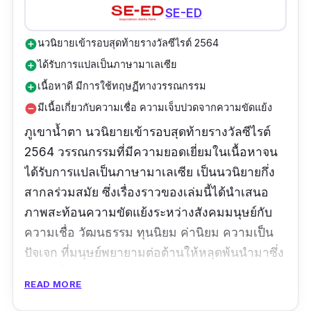
SE-ED
นวนิยายเข้ารอบสุดท้ายรางวัลซีไรต์ 2564
add_circle
ได้รับการแปลเป็นภาษามาเลเซีย
add_circle
เนื้อหาดี มีการใช้ทฤษฏีทางวรรณกรรม
add_circle
มีเนื้อเกี่ยวกับความเชื่อ ความเจ็บปวดจากความขัดแย้ง
remove_circle
ภูเขานํ้าตา นวนิยายเข้ารอบสุดท้ายรางวัลซีไรต์
2564 วรรณกรรมที่มีความยอดเยี่ยมในเนื้อหาจน
ได้รับการแปลเป็นภาษามาเลเซีย เป็นนวนิยายกึ่ง
สากลร่วมสมัย ซึ่งเรื่องราวของเล่มนี้ได้นำเสนอ
ภาพสะท้อนความขัดแย้งระหว่างสังคมมนุษย์กับ
ความเชื่อ วัฒนธรรม ทุนนิยม ค่านิยม ความเป็น
ปัจเจก ที่มนุษย์พยายามต่อต้านให้หลุดพ้นนำมาซึ่ง
ความเจ็บปวด พร้อมกลวิธีการเล่าแบบย้อนอดีต
READ MORE
ของเส้นทางชีวิตคนเราทำให้เห็นปมต่าง ๆ ได้