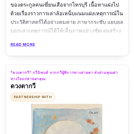
ของตระกูลคนเฆี่ยนเสือจากไทรบุรี เนื้อหาแฝงไป
ด้วยเรื่องราวการเล่าล้อเหน็บแนมแฝงเหตุการณ์ใน
ประวัติศาสตร์ได้อย่างคมคาย ภาษากระชับ แยบยล
บอกเล่าเหตุการณ์ได้ให้เห็นภาพอย่างชัดเจนสร้าง
อารมณณ์สะเทือนใจแก่ผู้อ่านเป็นอย่างดี ใครที่
READ MORE
สนใจหรือชื่นชอบนวนิยายอิงประวัติศาสตร์เล่มนี้
ขอแนะนำเลยค่ะ
ข้อมูลเฉพาะ
"ดวงตากวี" กวีนิพนธ์ จากกวีผู้พิการทางสายตา ส่งผ่านคุณค่า
ทางใจแก่สายตาคุณ
ดวงตากวี
ประเภท :
นวนิยาย
ผู้แต่ง :
ศิริวร แก้วกาญจน์
PARTNERSHIP WITH
สำนักพิมพ์ :
สำนักพิมพ์ผจญภัย
จำนวนหน้า :
279
รีวิว :
ยังไม่พบรีวิว