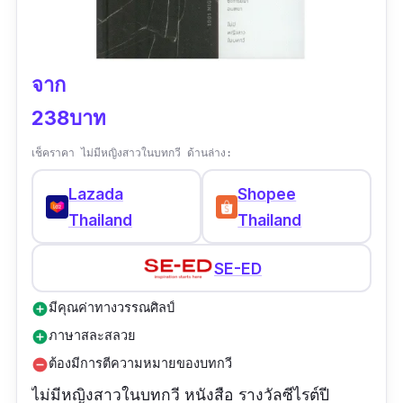
จาก
238บาท
เช็คราคา ไม่มีหญิงสาวในบทกวี ด้านล่าง:
Lazada
Shopee
Thailand
Thailand
SE-ED
มีคุณค่าทางวรรณศิลป์
add_circle
ภาษาสละสลวย
add_circle
ต้องมีการตีความหมายของบทกวี
remove_circle
ไม่มีหญิงสาวในบทกวี หนังสือ รางวัลซีไรต์ปี