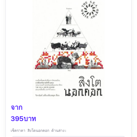
ข้อมูลเฉพาะ
ประเภท :
เรื่องสั้น
ผู้แต่ง :
ปาลิตา ผลประดับเพ็ชร
สำนักพิมพ์ :
สำนักพิมพ์ผจญภัย
จำนวนหน้า :
168
รีวิว :
ยังไม่พบรีวิว
จาก
395บาท
เช็คราคา สิงโตนอกคอก ด้านล่าง: