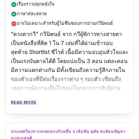
เรื่องราวปลุกพลังใจ
add_circle
ภาษาสละสลวย
add_circle
อาจไม่เหมาะสำหรับผู้ไม่ชื่นชอบการอ่านกวีนิพนธ์
remove_circle
"ดวงตากวี" กวีนิพนธ์ จาก กวีผู้พิการทางสายตา
เป็นหนังสือที่ติด 1 ใน 7 เล่มที่ได้ผ่านเข้ารอบ
สุดท้าย
Shortlist ซีไรต์ เนื้อมีความอบอุ่นหัวใจและ
เป็นแรงบันดาลได้ดี โดยแบ่งเป็น 3 ตอน แต่ละตอน
มีความแตกต่างกัน มีทั้งเขียนถึงความรู้สึกภายใน
ของตัวเองที่มีต่อเรื่องราวต่าง ๆ รอบตัว เขียนถึง
เหตุการณ์ความเป็นไปของโลกจากการรับรู้ผ่าน
ข่าวสารต่าง ๆ ที่ตัวเองสามารถเข้าถึง และท้ายสุด
READ MORE
คือการส่งมอบพลังใจในการใช้ชีวิตต่อไปให้แก่ทุก
คนบนโลก
ข้อมูลเฉพาะ
ประเทศในเขาวงกตและบริบทอื่น ๆ เข้มข้น ดุดัน สะท้อนปัญหา
กะลาแลนด์