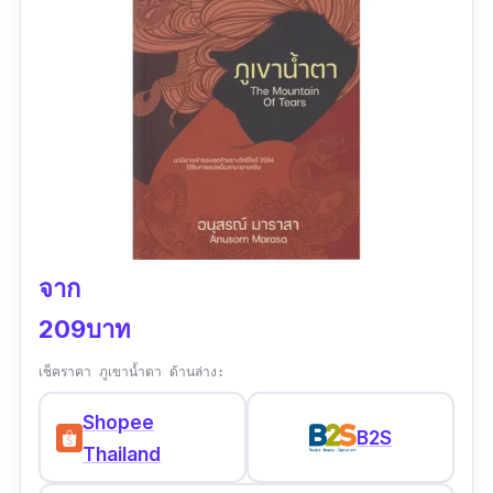
จาก
209บาท
เช็คราคา ภูเขานํ้าตา ด้านล่าง:
Shopee
B2S
Thailand