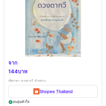
จาก
144บาท
เช็คราคา ดวงตากวี ด้านล่าง:
Shopee Thailand
อบอุ่นหัวใจ
add_circle