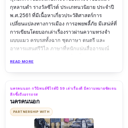
กุหลาบดำ รางวัลซีไรต์ ประเภทนวนิยาย ประจำปี
พ.ศ.2561 ที่มีเนื้อหาเกี่ยวประวัติศาสตร์การ
เปลี่ยนแปลงทางการเมือง การอพยพลี้ภัย มีเสน่ห์ที่
การเขียนโดยบอกเล่าเรื่องราวผ่านความทรงจำ
แบบแมว ครบรสทั้งฉาก ชุดภาษา ดนตรี และ
อาหารแสนศรีวิไล ภาษาที่หนักแน่นสื่ออารมณ์
ชัดเจน แบบที่ว่าถ้าเจอคำด่าในเนื้อหา เราก็รู้สึก
READ MORE
เจ็บเหมือนโดนด่าเองเลยค่ะ
ข้อมูลเฉพาะ
นครคนนอก กวีนิพนธ์ซีไรต์ปี 59 เล่าเรื่องดี มีความหมายชัดเจน
ประเภท :
นวนิยาย
ลึกซึ้งถึงอรรถรส
นครคนนอก
ผู้แต่ง :
วีรพร นิติประภา
PARTNERSHIP WITH
สำนักพิมพ์ :
มติชน
จำนวนหน้า :
424