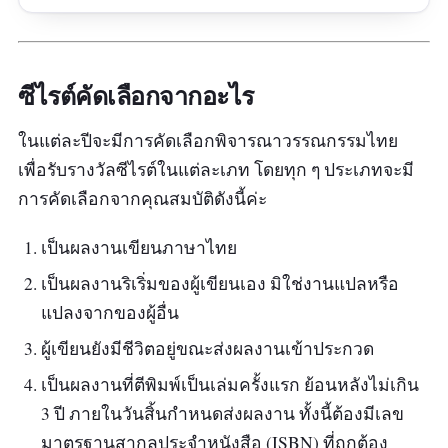
หลายมิติ เป็นบ้านที่ไม่ใช่เพียงแต่ที่อยู่อาศัย
ข้อมูลเฉพาะ
ซีไรต์คัดเลือกจากอะไร
ประเภท :
กวีนิพนธ์
ในแต่ละปีจะมีการคัดเลือกพิจารณาวรรณกรรมไทย
ผู้แต่ง :
อังคาร จันทาทิพย์
เพื่อรับรางวัลซีไรต์ในแต่ละเภท โดยทุก ๆ ประเภทจะมี
สำนักพิมพ์ :
สำนักพิมพ์ผจญภัย
การคัดเลือกจากคุณสมบัติดังนี้ค่ะ
จำนวนหน้า :
156
เป็นผลงานเขียนภาษาไทย
รีวิว :
ยังไม่พบรีวิว
เป็นผลงานริเริ่มของผู้เขียนเอง มิใช่งานแปลหรือ
แปลงจากของผู้อื่น
ผู้เขียนยังมีชีวิตอยู่ขณะส่งผลงานเข้าประกวด
เป็นผลงานที่ตีพิมพ์เป็นเล่มครั้งแรก ย้อนหลังไม่เกิน
3 ปี ภายในวันสิ้นกำหนดส่งผลงาน ทั้งนี้ต้องมีเลข
มาตรฐานสากลประจำหนังสือ (ISBN) ที่ถูกต้อง