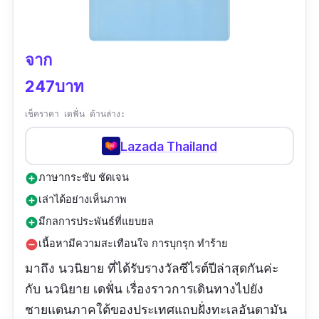
จาก
247บาท
เช็คราคา เดฟั่น ด้านล่าง:
Lazada Thailand
ภาษากระชับ ชัดเจน
add_circle
เล่าได้อย่างเห็นภาพ
add_circle
มีกลการประพันธ์ที่แยบยล
add_circle
เนื้อหามีความสะเทือนใจ การบุกรุก ทำร้าย
remove_circle
มาถึง นวนิยาย ที่ได้รับรางวัลซีไรต์ปีล่าสุดกันค่ะ
กับ นวนิยาย เดฟั่น เรื่องราวการเดินทางไปยัง
ชายแดนภาคใต้ของประเทศแถบฝั่งทะเลอันดามัน