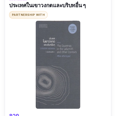
ประเทศในเขาวงกตและบริบทอื่น ๆ
ประเภท :
กวีนิพนธ์
ผู้แต่ง :
รินศรัทธา กาญจนวตี
PARTNERSHIP WITH
สำนักพิมพ์ :
สำนักพิมพ์ ออน อาร์ต
จำนวนหน้า :
160
รีวิว :
ยังไม่พบรีวิว
จาก