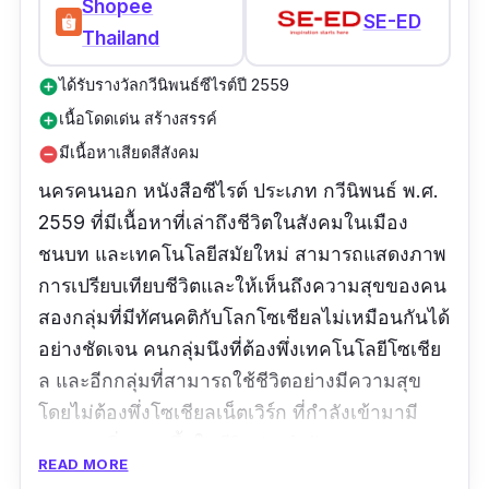
Shopee
SE-ED
Thailand
ได้รับรางวัลกวีนิพนธ์ซีไรต์ปี 2559
add_circle
เนื้อโดดเด่น สร้างสรรค์
add_circle
มีเนื้อหาเสียดสีสังคม
remove_circle
นครคนนอก หนังสือซีไรต์ ประเภท กวีนิพนธ์ พ.ศ.
2559 ที่มีเนื้อหาที่เล่าถึงชีวิตในสังคมในเมือง
ชนบท และเทคโนโลยีสมัยใหม่ สามารถแสดงภาพ
การเปรียบเทียบชีวิตและให้เห็นถึงความสุขของคน
สองกลุ่มที่มีทัศนคติกับโลกโซเชียลไม่เหมือนกันได้
อย่างชัดเจน คนกลุ่มนึงที่ต้องพึ่งเทคโนโลยีโซเชีย
ล และอีกกลุ่มที่สามารถใช้ชีวิตอย่างมีความสุข
โดยไม่ต้องพึ่งโซเชียลเน็ตเวิร์ก ที่กำลังเข้ามามี
บทบาทเพิ่มมากขึ้นในชีวิตประจำวันของคนทุก
READ MORE
สังคม ผ่านสำนวนภาษาที่สั้น กระชับ สัญญะแสดง