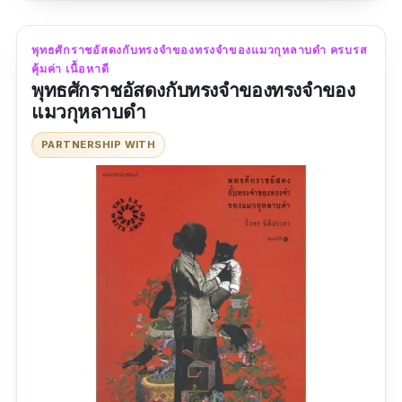
อย่างชัดเจน โดยผสมผสานกับเรื่องเล่าตำนาน
ความเชื่อทางศาสนาทำให้เรื่องนี้มีความน่าอ่าน
พุทธศักราชอัสดงกับทรงจำของทรงจำของแมวกุหลาบดำ ครบรส
มาก ๆ เลยค่ะ
คุ้มค่า เนื้อหาดี
พุทธศักราชอัสดงกับทรงจำของทรงจำของ
ข้อมูลเฉพาะ
แมวกุหลาบดำ
ประเภท :
นวนิยาย
PARTNERSHIP WITH
ผู้แต่ง :
อนุสรณ์ มาราสา
สำนักพิมพ์ :
บลูเบิร์ด
จำนวนหน้า :
206
รีวิว :
ยังไม่พบรีวิว