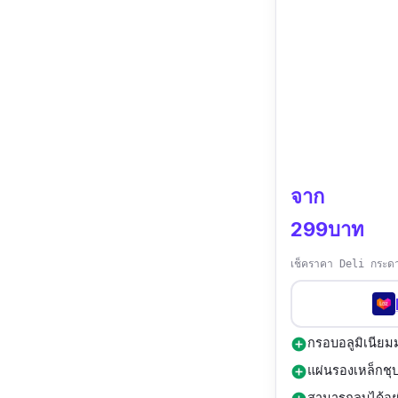
จาก
299บาท
เช็คราคา Deli กระดา
กรอบอลูมิเนียม
add_circle
แผ่นรองเหล็กชุ
add_circle
สามารถลบได้อย