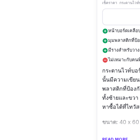
เช็คราคา กระดานไวท์
หน้าบอร์ดเคลือ
add_circle
มุมพลาสติกที่ป
add_circle
มีรางสำหรับวาง
add_circle
ไม่เหมาะกับคนที
remove_circle
กระดานไวท์บอร
นั้นมีความเขียน
พลาสติกที่ป้อ
ทั้งซ้ายและขวา อ
หาซื้อได้ที่ไทวัส
ขนาด:
40 x 60
รีวิวจากผู้ใช้จริง
READ MORE