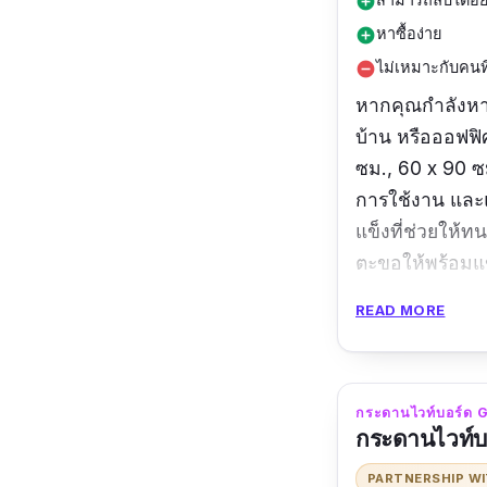
add_circle
หาซื้อง่าย
add_circle
ไม่เหมาะกับคนที
remove_circle
หากคุณกำลังหาก
บ้าน หรือออฟฟิศ
ซม., 60 x 90 ซ
การใช้งาน และแผ
แข็งที่ช่วยให้ท
ตะขอให้พร้อมแข
ถ้าหากเราเขียน
READ MORE
ขนาด:
45 x 60 
รีวิวจากผู้ใช้จริง
กระดานไวท์บอร์ด G
แนะนำค่ะ
กระดานไวท์
PARTNERSHIP W