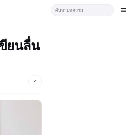
ียนลื่น
↗