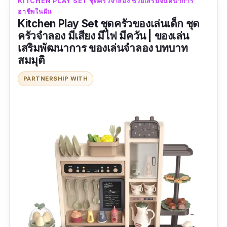
KITCHEN PLAY SET ชุดครัวจำลอง ช่วยเสริมจินตนาการ
อาชีพในฝัน
พัฒนาการเป็นกิจกรรมครอบครัวด้วย
Kitchen Play Set ชุดครัวของเล่นเด็ก ชุด
ครัวจำลอง มีเสียง มีไฟ มีควัน | ของเล่น
เสริมพัฒนาการ ของเล่นจำลอง บทบาท
สมมุติ
PARTNERSHIP WITH