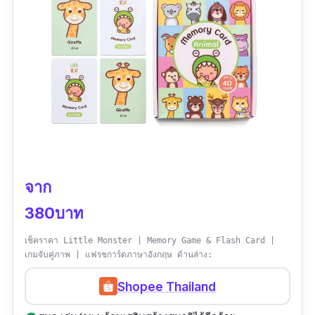
จาก
380บาท
เช็คราคา Little Monster | Memory Game & Flash Card |
เกมจับคู่ภาพ | แฟรชการ์ดภาษาอังกฤษ ด้านล่าง:
Shopee Thailand