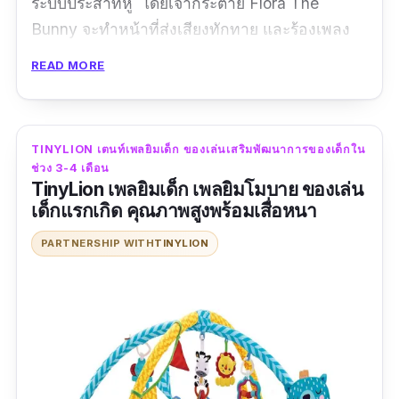
ระบบประสาทหู โดยเจ้ากระต่าย Flora The
Bunny จะทำหน้าที่ส่งเสียงทักทาย และร้องเพลง
กล่อมเด็ก ๆ เพียงกดปุ่มที่ฝ่าเท้า เเละในส่วนตัวใบ
READ MORE
หูสามารถเคลื่อนไหวตามทำนองเพลงได้อย่างน่า
รักอีกด้วย
รีวิว :
ตุ๊กตาน่ารัก นุ่มน่ากอด เพลงเพราะ แถมเล่น
TINYLION เตนท์เพลยิมเด็ก ของเล่นเสริมพัฒนาการของเด็กใน
ช่วง 3-4 เดือน
peek-a-boo ได้ ร้านแพ็คมาดี จัดส่งไวค่ะ
TinyLion เพลยิมเด็ก เพลยิมโมบาย ของเล่น
เด็กแรกเกิด คุณภาพสูงพร้อมเสื่อหนา
PARTNERSHIP WITH
TINYLION