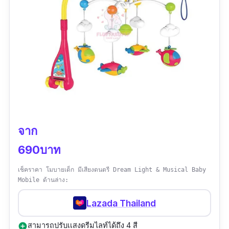
จาก
690บาท
เช็คราคา โมบายเด็ก มีเสียงดนตรี Dream Light & Musical Baby
Mobile ด้านล่าง:
Lazada Thailand
สามารถปรับเเสงดรีมไลท์ได้ถึง 4 สี
add_circle