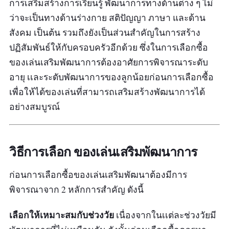
การเสริมสร้างการเรียนรู้ พัฒนาการทางด้านต่าง ๆ ไม่
ว่าจะเป็น
ทางด้านร่างกาย สติปัญญา ภาษา และด้าน
สังคม เป็นต้น รวมถึงยังเป็นส่วนสำคัญในการสร้าง
ปฏิสัมพันธ์ให้กับครอบครัวอีกด้วย ซึ่งในการเลือกซื้อ
ของเล่นเสริมพัฒนาการต้องอาศัยการพิจารณาระดับ
อายุ เเละระดับพัฒนาการของลูกน้อยก่อนการเลือกซื้อ
เพื่อให้ได้ของเล่นที่สามารถเสริมสร้างพัฒนาการได้
อย่างสมบูรณ์
วิธีการเลือก ของเล่นเสริมพัฒนาการ
ก่อนการเลือกซื้อของเล่นเสริมพัฒนาต้องมีการ
พิจารณาจาก 2 หลักการสำคัญ ดังนี้
เลือกให้เหมาะสมกับช่วงวัย
เนื่องจากในเเต่ละช่วงวัยมี