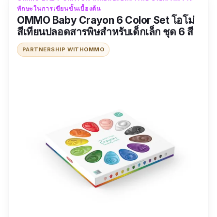
เเละเเม้ว่าจะเป็นเเค่ Flash Card เเต่ก็มีความ
ทักษะในการเขียนขั้นเบื้องต้น
คงทน สามารถเล่นซ้ำได้ไม่ต้องกลัวพัง เพราะทำ
OMMO Baby Crayon 6 Color Set โอโม่
สีเทียนปลอดสารพิษสำหรับเด็กเล็ก ชุด 6 สี
มาจากกระดาษขาวหนา 400 แกรม เเละเคลือบ
PVC ด้าน เพื่อความคงทน
PARTNERSHIP WITH
OMMO
รีวิว :
สื่อการสอนพัฒนาการได้ดี สีสัน ภาพน่า
สนใจ จัดส่งเร็ว ห่อกันกระแทกอย่างดี พัสดุได้รับ
สมบูรณ์ ไม่เสียหาย ของแถมกระเป๋าพี่จิน น่ารัก
มาก