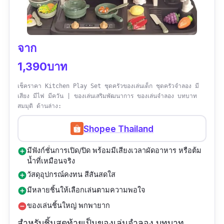
จาก
1,390บาท
เช็คราคา Kitchen Play Set ชุดครัวของเล่นเด็ก ชุดครัวจำลอง มี
เสียง มีไฟ มีควัน | ของเล่นเสริมพัฒนาการ ของเล่นจำลอง บทบาท
สมมุติ ด้านล่าง:
Shopee Thailand
มีฟังก์ชั่นการเปิด/ปิด พร้อมมีเสียงเวลาผัดอาหาร หรือต้ม
add_circle
น้ำที่เหมือนจริง
วัสดุอุปกรณ์คงทน สีสันสดใส
add_circle
มีหลายชิ้นให้เลือกเล่นตามความพอใจ
add_circle
ของเล่นชิ้นใหญ่ พกพายาก
remove_circle
สำหรับชิ้นสุดท้ายเป็น
ของเล่นจำลอง บทบาท