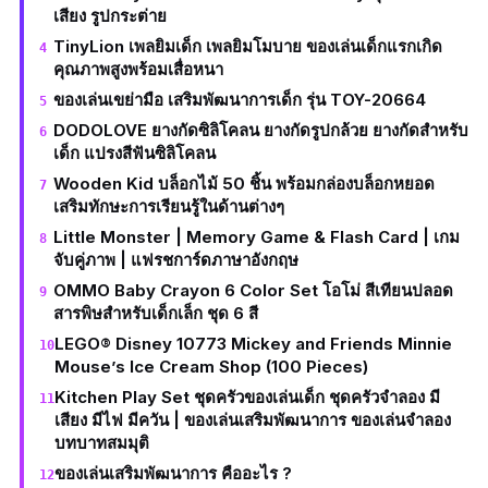
เสียง รูปกระต่าย
TinyLion เพลยิมเด็ก เพลยิมโมบาย ของเล่นเด็กแรกเกิด
คุณภาพสูงพร้อมเสื่อหนา
ของเล่นเขย่ามือ เสริมพัฒนาการเด็ก รุ่น TOY-20664
DODOLOVE ยางกัดซิลิโคลน ยางกัดรูปกล้วย ยางกัดสำหรับ
เด็ก แปรงสีฟันซิลิโคลน
Wooden Kid บล็อกไม้ 50 ชิ้น พร้อมกล่องบล็อกหยอด
เสริมทักษะการเรียนรู้ในด้านต่างๆ
Little Monster | Memory Game & Flash Card | เกม
จับคู่ภาพ | แฟรชการ์ดภาษาอังกฤษ
OMMO Baby Crayon 6 Color Set โอโม่ สีเทียนปลอด
สารพิษสำหรับเด็กเล็ก ชุด 6 สี
LEGO® Disney 10773 Mickey and Friends Minnie
Mouse’s Ice Cream Shop (100 Pieces)
Kitchen Play Set ชุดครัวของเล่นเด็ก ชุดครัวจำลอง มี
เสียง มีไฟ มีควัน | ของเล่นเสริมพัฒนาการ ของเล่นจำลอง
บทบาทสมมุติ
ของเล่นเสริมพัฒนาการ คืออะไร ?