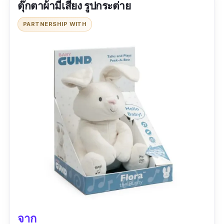
ตุ๊กตาผ้ามีเสียง รูปกระต่าย
แพ็คสินค้ามาดี จัดส่งรวดเร็ว เอาไปห้าดาวเลยค่ะ
แนะนำเลย ราคาสูงกว่าเจ้าอื่น แต่สินค้าไม่ผิดหวัง
PARTNERSHIP WITH
แน่นอน
จาก