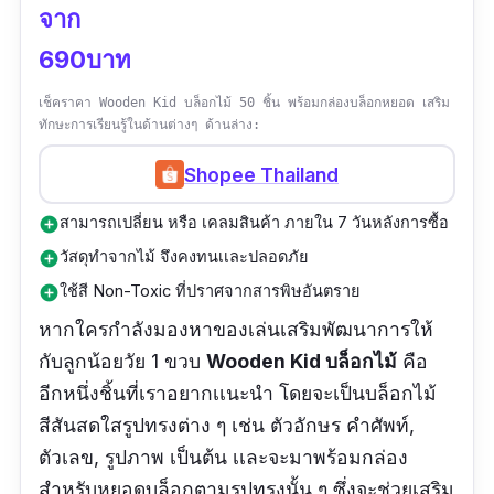
จาก
690บาท
เช็คราคา Wooden Kid บล็อกไม้ 50 ชิ้น พร้อมกล่องบล็อกหยอด เสริม
ทักษะการเรียนรู้ในด้านต่างๆ ด้านล่าง:
Shopee Thailand
สามารถเปลี่ยน หรือ เคลมสินค้า ภายใน 7 วันหลังการซื้อ
add_circle
วัสดุทำจากไม้ จึงคงทนเเละปลอดภัย
add_circle
ใช้สี Non-Toxic ที่ปราศจากสารพิษอันตราย
add_circle
หากใครกำลังมองหาของเล่นเสริมพัฒนาการให้
กับลูกน้อยวัย 1 ขวบ
Wooden Kid บล็อกไม้
คือ
อีกหนึ่งชิ้นที่เราอยากเเนะนำ โดยจะเป็นบล็อกไม้
สีสันสดใสรูปทรงต่าง ๆ เช่น ตัวอักษร คำศัพท์,
ตัวเลข, รูปภาพ เป็นต้น เเละจะมาพร้อมกล่อง
สำหรับหยอดบล็อกตามรูปทรงนั้น ๆ ซึ่งจะช่วยเสริม