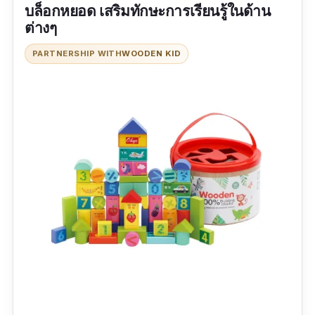
บล็อกหยอด เสริมทักษะการเรียนรู้ในด้าน
สารประกอบอินทรีย์ Bisphenol A ที่ส่งผลกระทบ
ต่างๆ
ต่อสุขภาพของลูก
PARTNERSHIP WITH
WOODEN KID
รีวิว :
ลูกชอบมากๆ จับถนัดมือราคาไม่แพง แถมส่ง
ฟรีอีกต่างหากชอบสินค้าของแบรนด์นี้มาก
อุดหนุนตลอด