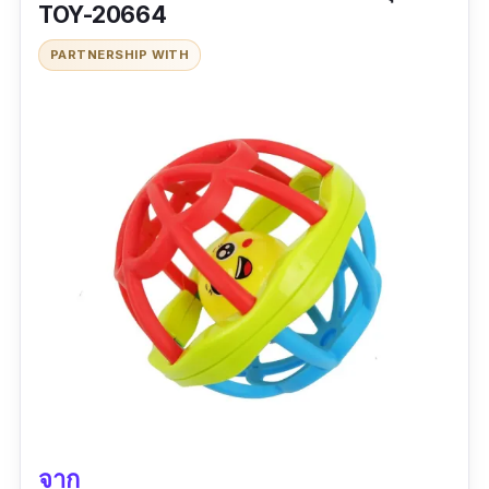
TOY-20664
รีวิว :
สินค้าจัดส่งรวดเร็วเหมาะสมกับเวลา
PARTNERSHIP WITH
คุณภาพและราคาสินค้าพอใช้ได้สินค้าไม่ได้หนา
บางประมาณสองถึงสามเซนต์อัวของเล่นสีสัน
สดใสน่ารักมีตำหนิใดใดทั้งสิ้นสีสันสวยงามเป็น
พระไม่ได้ใหญ่มากเหมาะสมกับเด็กเล็กทารกลูก
ชอบมากคนโตไม่ใช่คุณเล็กขอบคุณค่ะ
จาก