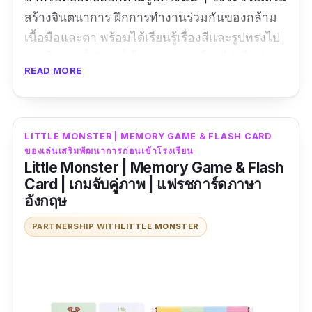
สร้างจินตนาการ
ฝึกการทำงานร่วมกันของกล้าม
เนื้อมือและตา พร้อมได้เรียนรู้เรื่องสีเเละรูปทรงไป
ด้วยในตัว
ซึ่งสีสันที่เห็นบนตัวตัวบล็อกไม้เป็นสี
READ MORE
Non-Toxic คือ สีที่ปราศจากสารพิษ เช่น สารตะกัว
โลหะหนัก หรือสารอันตรายต่าง ๆ ดังนั้นจึงเบาใจ
ได้หากลูกเผลอเอาเข้าปาก
LITTLE MONSTER | MEMORY GAME & FLASH CARD
รีวิว :
สีสันสวยงาม ไม้ดี ปลอดภัยสำหรับเด็ก ถือว่า
ของเล่นเสริมพัฒนาการก่อนเข้าโรงเรียน
Little Monster | Memory Game & Flash
สินค้ามีคุณภาพ ให้น้องลองเล่นรู้สึกชอบมาก มี
Card | เกมจับคู่ภาพ | แฟรชการ์ดภาษา
ร้านอื่นถูกกว่านี้ แต่ก็คิดว่าร้านนี้ดูน่าเชื่อถือดี
อังกฤษ
PARTNERSHIP WITH
LITTLE MONSTER