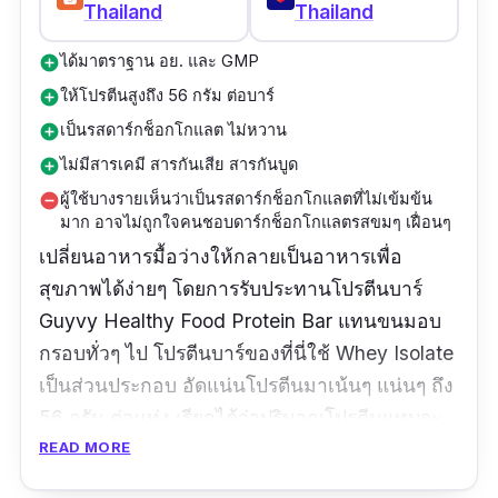
Thailand
Thailand
ได้มาตราฐาน อย. และ GMP
add_circle
ให้โปรตีนสูงถึง 56 กรัม ต่อบาร์
add_circle
เป็นรสดาร์กช็อกโกแลต ไม่หวาน
add_circle
ไม่มีสารเคมี สารกันเสีย สารกันบูด
add_circle
ผู้ใช้บางรายเห็นว่าเป็นรสดาร์กช็อกโกแลตที่ไม่เข้มข้น
remove_circle
มาก อาจไม่ถูกใจคนชอบดาร์กช็อกโกแลตรสขมๆ เฝื่อนๆ
เปลี่ยนอาหารมื้อว่างให้กลายเป็นอาหารเพื่อ
สุขภาพได้ง่ายๆ โดยการรับประทานโปรตีนบาร์
Guyvy Healthy Food Protein Bar แทนขนมอบ
กรอบทั่วๆ ไป โปรตีนบาร์ของที่นี่ใช้ Whey Isolate
เป็นส่วนประกอบ อัดแน่นโปรตีนมาเน้นๆ แน่นๆ ถึง
56 กรัม ต่อแท่ง เรียกได้ว่าปริมาณโปรตีนแทบจะ
สูงที่สุดในตลาดของ Protein Bar ตอนนี้ ท่านใด
READ MORE
เหลือจะทนกับการเขย่าผงเวย์ชงดื่มทุกๆ วัน ไม่