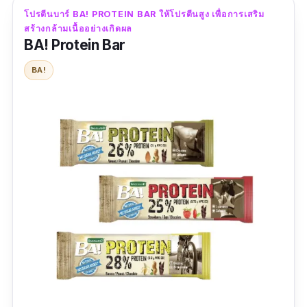
สมอง มีโปรไบโอติกส์ช่วยกระตุ้นระบบขับถ่าย
โปรตีนบาร์ BA! PROTEIN BAR ให้โปรตีนสูง เพื่อการเสริม
สร้างกล้ามเนื้ออย่างเกิดผล
BA! Protein Bar
ข้อมูลเฉพาะ
BA!
รสชาติ :
รสสตรอเบอร์รี่และผลไม้รวม, รสกล้วย
หอมและช็อกโกแลต, รสมันม่วงและแครนเบอร์รี่
รีวิวจากผู้ใช้จริง :
“อร่อยมากๆ เลยค่ะ หอมกลิ่นผลไม้ protein bar
ซื้อที่ไหนจะหาได้ถูกใจเท่านี้”