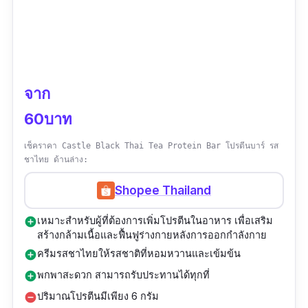
จาก
60บาท
เช็คราคา Castle Black Thai Tea Protein Bar โปรตีนบาร์ รส
ชาไทย ด้านล่าง:
Shopee Thailand
เหมาะสำหรับผู้ที่ต้องการเพิ่มโปรตีนในอาหาร เพื่อเสริม
add_circle
สร้างกล้ามเนื้อและฟื้นฟูร่างกายหลังการออกกำลังกาย
ครีมรสชาไทยให้รสชาติที่หอมหวานและเข้มข้น
add_circle
พกพาสะดวก สามารถรับประทานได้ทุกที่
add_circle
ปริมาณโปรตีนมีเพียง 6 กรัม
remove_circle