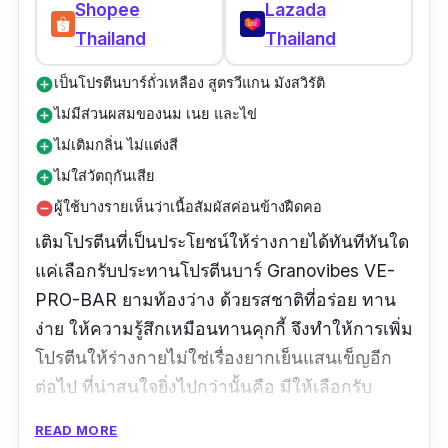
Shopee
Lazada
อาหารทำงานดีขึ้น และควบคุมระดับน้ำตาลใน
Thailand
Thailand
เลือด
น้ำตาลมะพร้าว: มีดัชนีน้ำตาลต่ำและอุดมไป
เป็นโปรตีนบาร์ถั่วเหลือง สูตรวีแกน มังสวิรัติ
add_circle
ด้วยแร่ธาตุต่างๆ ทำให้เป็นทางเลือกที่ดีต่อ
ไม่มีส่วนผสมของนม เนย และไข่
add_circle
สุขภาพกว่าในการใช้น้ำตาลทรายทั่วไป
ไม่เติมกลิ่น ไม่แต่งสี
add_circle
ไม่ใส่วัตถุกันเสีย
add_circle
ข้อมูลโภชนาการ
ผู้ใช้บางรายเห็นว่าเนื้อสัมผัสค่อนข้างฝืดคอ
remove_circle
เติมโปรตีนที่เป็นประโยชน์ให้ร่างกายได้ทันทีทันใด
พลังงานทั้งหมด 190 กิโลแคลอรี่
แค่เลือกรับประทานโปรตีนบาร์ Granovibes VE-
ไขมันทั้งหมด 11 กรัม
PRO-BAR ยามท้องว่าง ด้วยรสชาติที่อร่อย ทาน
ไขมันอิ่มตัว 2.5 กรัม
ง่าย ให้ความรู้สึกเหมือนทานคุกกี้ จึงทำให้การเพิ่ม
โคเลสเตอรอล น้อยกว่า 5 มิลลิกรัม
โปรตีนให้ร่างกายไม่ใช่เรื่องยากเย็นแสนเข็ญอีก
ต่อไป ที่น่าสนใจยิ่งไปกว่านั้นคือ มีให้เลือกรับ
โปรตีน 6 กรัม
ประทานถึง 4 รสชาติ ได้แก่ รสมิกซ์ฟรุ๊ต ให้โปรตีน
คาร์โบไฮเดรตทั้งหมด 17 กรัม
READ MORE
11 กรัม, รสดาร์กช็อกโกแลต ให้โปรตีน 12 กรัม, รส