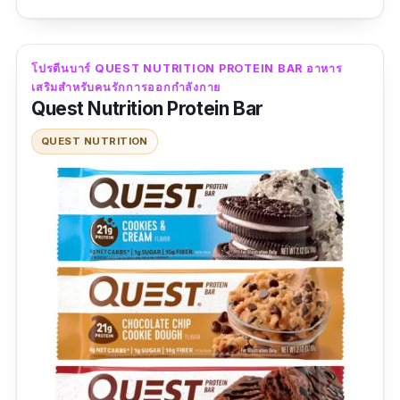
ใยอาหาร 2 กรัม
มัทฉะกับรสชินนามอน ให้โปรตีน 13 กรัม ชาววี
น้ำตาล 6 กรัม
แกนและมังสวิรัติรับประทานได้
โปรตีนบาร์ QUEST NUTRITION PROTEIN BAR อาหาร
โซเดียม 50 มิลลิกรัม
เสริมสำหรับคนรักการออกกำลังกาย
ข้อมูลเฉพาะ
Quest Nutrition Protein Bar
ข้อมูลเฉพาะ
รสชาติ :
รสมิกซ์ฟรุ๊ต, รสดาร์คช็อกโกแลต, รสมัท
QUEST NUTRITION
ฉะ, รสชินนามอน
เลขที่ใบรับจดแจ้ง: 10-1-14865-5-0019
ปริมาณสุทธิ: 36 กรัม
รีวิวจากผู้ใช้จริง :
วัน เดือน ปีที่ผลิต: ดูที่บรรจุภัณฑ์
“ให้พลังงานในช่วงเร่งด่วนได้ดี พกพาสะดวก
สถานที่ผลิตและจัดจำหน่าย: บริษัท คอร์ดี้ไบโอ
รสชาติอร่อย ไม่หวานจนเกินไป”
เทค จำกัด
ข้อมูลผู้แพ้อาหาร:
กลูเตนจากแป้งสาลี