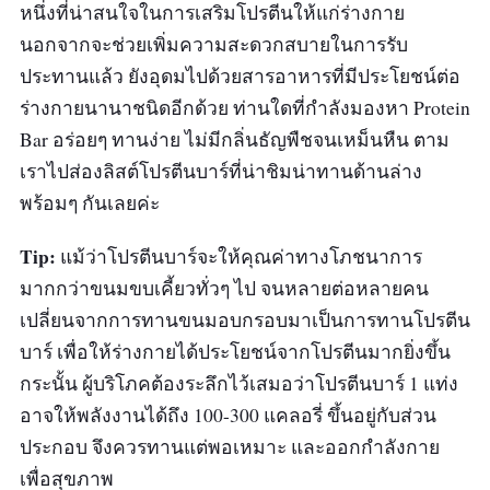
หนึ่งที่น่าสนใจในการเสริมโปรตีนให้แก่ร่างกาย
นอกจากจะช่วยเพิ่มความสะดวกสบายในการรับ
ประทานแล้ว ยังอุดมไปด้วยสารอาหารที่มีประโยชน์ต่อ
ร่างกายนานาชนิดอีกด้วย ท่านใดที่กำลังมองหา Protein
Bar อร่อยๆ ทานง่าย ไม่มีกลิ่นธัญพืชจนเหม็นหืน ตาม
เราไปส่องลิสต์โปรตีนบาร์ที่น่าชิมน่าทานด้านล่าง
พร้อมๆ กันเลยค่ะ
Tip:
แม้ว่าโปรตีนบาร์จะให้คุณค่าทางโภชนาการ
มากกว่าขนมขบเคี้ยวทั่วๆ ไป จนหลายต่อหลายคน
เปลี่ยนจากการทานขนมอบกรอบมาเป็นการทานโปรตีน
บาร์ เพื่อให้ร่างกายได้ประโยชน์จากโปรตีนมากยิ่งขึ้น
กระนั้น ผู้บริโภคต้องระลึกไว้เสมอว่าโปรตีนบาร์ 1 แท่ง
อาจให้พลังงานได้ถึง 100-300 แคลอรี่ ขึ้นอยู่กับส่วน
ประกอบ จึงควรทานแต่พอเหมาะ และออกกำลังกาย
เพื่อสุขภาพ