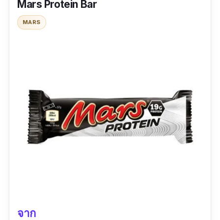
Mars Protein Bar
ข้อมูลเฉพาะ
MARS
รสชาติ :
รสช็อกโกแลต
รีวิวจากผู้ใช้จริง :
“ขึ้นชื่อว่าสนิกเกอร์ต้องอร่อยอยู่แล้ว จัดมาแบบไม่
คิด ดีกว่ากินช็อกโกแลตเล่น”
จาก