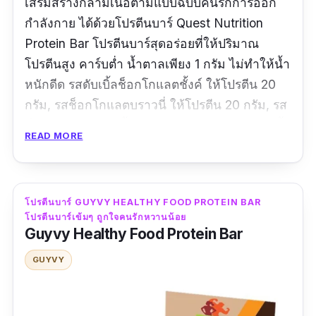
เสริมสร้างกล้ามเนื้อตามแบบฉบับคนรักการออก
ผู้ที่มีไลฟ์สไตล์ยุ่ง เพราะพกพาสะดวกสามารถ
กำลังกาย ได้ด้วยโปรตีนบาร์ Quest Nutrition
รับประทานได้ทุกที่
Protein Bar โปรตีนบาร์สุดอร่อยที่ให้ปริมาณ
โปรตีนสูง คาร์บต่ำ น้ำตาลเพียง 1 กรัม ไม่ทำให้น้ำ
ผู้ที่ต้องการของว่างที่มีคุณค่าทางโภชนาการ
หนักดีด รสดับเบิ้ลช็อกโกแลตชั้งค์ ให้โปรตีน 20
เพื่อทานระหว่างวัน
กรัม, รสช็อกโกแลตบราวนี่ ให้โปรตีน 20 กรัม, รส
ผู้ที่ชื่นชอบรสชาติชาไทย โปรตีนบาร์มีครีมชา
ช็อกโกแลตชิพคุกกี้โด ให้โปรตีน 21 กรัม, รสคุกกี้
ไทยที่เข้มข้นและหอมหวาน
READ MORE
แอนด์ครีม ให้โปรตีน 21 กรัม แนะนำให้ทานหลัง
รีวิว Castle Black โปรตีนบาร์รสชาไทย จากผู้
ออกกำลังกาย 30 - 45 นาที เพื่อทดแทนโปรตีนที่
ทานจริง:
ร่างกายต้องสูญเสียไปขณะออกกำลังกาย
โปรตีนบาร์ GUYVY HEALTHY FOOD PROTEIN BAR
โปรตีนบาร์เข้มๆ ถูกใจคนรักหวานน้อย
"ส่วนตัวคิดว่าเนื้อสัมผัสค่อนข้างแข็ง ใครฟันไม่
ข้อมูลเฉพาะ
Guyvy Healthy Food Protein Bar
แข็งแรงข้ามไปก่อน เมื่อเทียบปริมาณโปรตีนกับ
รสชาติ :
รสคุกกี้แอนด์ครีม, รสช็อกโกแลตชิพคุกกี้
แคลอรี่ถือว่าไม่เหมาะสำหรับผู้ที่ต้องการควบคุม
GUYVY
โด, รสช็อกโกแลตบราวนี่, รสดับเบิ้ลช็อกโก
น้ำหนัก และแม้ว่าจะมีน้ำตาลแต่เป็นน้ำตาล
แลตชั้งค์, รสช็อกโกแลตพีนัทบัตเตอร์
มะพร้าวที่มีค่า IG ต่ำ ใครที่ชอบรสชาติชาไทยต้อง