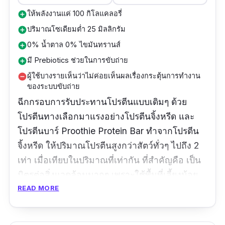
ให้พลังงานแค่ 100 กิโลแคลอรี่
add_circle
ปริมาณโซเดียมต่ำ 25 มิลลิกรัม
add_circle
0% น้ำตาล 0% ไขมันทรานส์
add_circle
มี Prebiotics ช่วยในการขับถ่าย
add_circle
ผู้ใช้บางรายเห็นว่าไม่ค่อยเห็นผลเรื่องกระตุ้นการทำงาน
remove_circle
ของระบบขับถ่าย
ฉีกกรอบการรับประทานโปรตีนแบบเดิมๆ ด้วย
โปรตีนทางเลือกมาแรงอย่างโปรตีนจิ้งหรีด และ
โปรตีนบาร์ Proothie Protein Bar ทำจากโปรตีน
จิ้งหรีด ให้ปริมาณโปรตีนสูงกว่าสัตว์ทั่วๆ ไปถึง 2
เท่า เมื่อเทียบในปริมาณที่เท่ากัน ที่สำคัญคือ เป็น
มิตรต่อสิ่งแวดล้อมมากๆ เพราะใช้พื้นที่เลี้ยงน้อย
กว่าการเลี้ยงวัวและการเลี้ยงสัตว์อื่นๆ ใช้ปริมาณ
READ MORE
น้ำก็น้อย ช่วยลดการปล่อยก๊าซเรือนกระจกได้ดี มีวิ
ตามินบี ช่วยในการทำงานของระบบประสาทและ