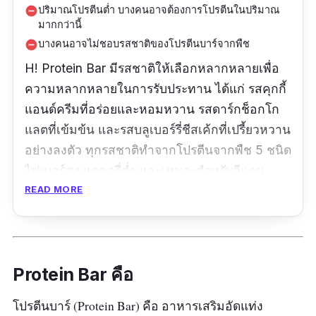
ปริมาณโปรตีนต่ำ บางคนอาจต้องการโปรตีนในปริมาณ
remove_circle
มากกว่านี้
บางคนอาจไม่ชอบรสชาติของโปรตีนบาร์จากพืช
remove_circle
H! Protein Bar มีรสชาติให้เลือกหลากหลายเพื่อ
ความหลากหลายในการรับประทาน ได้แก่ รสคุกกี้
แอนด์ครีมที่อร่อยและหอมหวาน รสดาร์กช็อกโก
แลตที่เข้มข้น และรสบลูเบอร์รี่ชีสเค้กที่เปรี้ยวหวาน
อย่างลงตัว ทุกรสชาติทำจากโปรตีนจากพืช 5 ชนิด
ไฟเบอร์สูง แคลอรี่ต่ำ และเหมาะสำหรับวีแกน
โปรตีน 10 กรัม
READ MORE
รีวิวจากผู้ใช้จริง :
“เหมือนทานขนมโก๋ กินง่าย กินเพลิน รสดาร์กช็อก
Protein Bar คือ
โกแลต น่าจะเพิ่มดาร์กช็อกโกแลตมากกว่านี้อีก
หน่อย จะอร่อยมาก ส่วนรสคุ๊กกี้ หอมกลิ่นคุ๊กกี้ลอย
โปรตีนบาร์ (Protein Bar) คือ อาหารเสริมอัดแท่ง