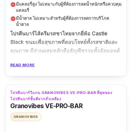
มีแคลอรี่สูง ไม่เหมาะกับผู้ที่ต้องการลดน้ำหนักหรือควบคุม
remove_circle
แคลอรี่
มีน้ำตาล ไม่เหมาะสำหรับผู้ที่ต้องการลดการบริโภค
remove_circle
น้ำตาล
โปรตีนบาร์ไส้ครีมรสชาไทยจากยี่ห้อ Castle
Black ขนมเพื่อสุขภาพที่ตอบโจทย์ทั้งรสชาติและ
คุณภาพ มีส่วนผสมหลักคือธัญพืชรวมทั้งอัลมอนด์
คอร์นเฟล็กซ์ และข้าวโอ๊ต ที่เข้ากันได้อย่างลงตัว
READ MORE
พร้อมทั้งสอดไส้ด้วยครีมรสชาไทยที่หอมหวานและ
เข้มข้น นอกจากนี้ยังมีโปรตีนซึ่งเหมาะสำหรับการ
เสริมสร้างกล้ามเนื้อและฟื้นฟูร่างกาย ไม่เพียงแต่
เป็นตัวเลือกที่ดีสำหรับการทานอาหารว่างหรือ
โปรตีนบาร์วีแกน GRANOVIBES VE-PRO-BAR ที่สุดของ
โปรตีนบาร์ชั้นดีจากถั่วเหลือง
ก่อน-หลังออกกำลังกาย แต่ยังเป็นทางเลือกที่ดี
Granovibes VE-PRO-BAR
สำหรับผู้ที่ต้องการควบคุมอาหารและรักษาสุขภาพ
GRANOVIBES
ได้อย่างไม่น่าเบื่อ