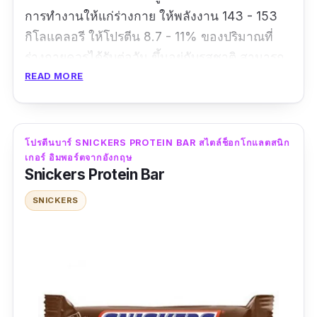
การทำงานให้แก่ร่างกาย ให้พลังงาน 143 - 153
กิโลแคลอรี ให้โปรตีน 8.7 - 11% ของปริมาณที่
ร่างกายควรได้รับต่อวัน ขึ้นอยู่กับรสชาติ สามารถ
กินได้ทุกที่ ทุกเวลา มีเบต้าอะลานิน ช่วยเพิ่ม
READ MORE
สมรรถภาพในการออกกำลังกาย มีทอรีน ช่วยลด
อาการบาดเจ็บของกล้ามเนื้อหลังออกกำลังกาย มี
แอลคาร์เนทีน ช่วยเพิ่มมวลกล้ามเนื้อ ลดไขมัน
โปรตีนบาร์ SNICKERS PROTEIN BAR สไตล์ช็อกโกแลตสนิก
เกอร์ อิมพอร์ตจากอังกฤษ
Snickers Protein Bar
ข้อมูลเฉพาะ
SNICKERS
รสชาติ :
รสถั่ว, รสกาแฟ, รสกล้วย, รสสตรอเบอร์รี่
รีวิวจากผู้ใช้จริง :
“ราคาแพงกว่า protein bar เซเว่น แต่ปริมาณ
โปรตีนก็เยอะกว่า รสชาติโอเค”