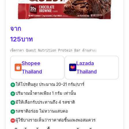
อัลมอนด์
ข้อแนะนำ:
จาก
ควรทานโปรตีนบาร์เป็นของว่างเสริม ไม่ควรใช้
125บาท
ทดแทนมื้ออาหารหลัก
เช็คราคา Quest Nutrition Protein Bar ด้านล่าง:
แม้ว่าโปรตีนบาร์จะเป็นแหล่งโปรตีนที่ดี แต่การ
ทานมากเกินไปอาจเพิ่มแคลอรี่และสารอาหา
Shopee
Lazada
รอื่นๆ มากเกินไป
Thailand
Thailand
ตรวจสอบปริมาณน้ำตาลในผลิตภัณฑ์ เพื่อหลีก
ให้โปรตีนสูง ประมาณ 20-21 กรัม/บาร์
add_circle
เลี่ยงการบริโภคเกินต่อวัน
ปริมาณน้ำตาลเพียง 1 กรัม เท่านั้น
add_circle
มีให้เลือกรับประทานถึง 4 รสชาติ
add_circle
เหมาะสำหรับใคร:
รสชาติอร่อย ไม่หวานแสบคอ
add_circle
ผู้ที่ต้องการเสริมโปรตีน และฟื้นฟูกล้ามเนื้อหลัง
ผู้ใช้บางรายเห็นว่าราคาต่อชิ้นแพงพอสมควร
remove_circle
การออกกำลังกาย