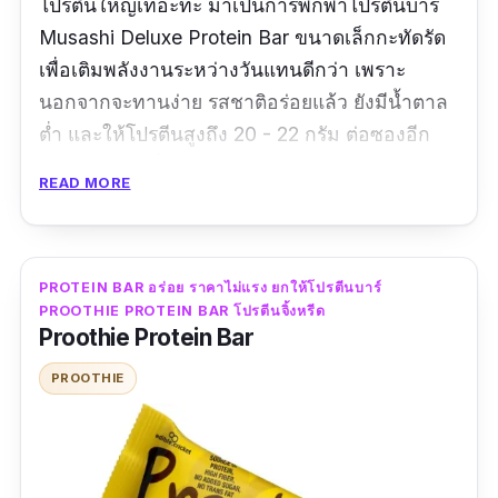
โปรตีนใหญ่เทอะทะ มาเป็นการพกพาโปรตีนบาร์
Musashi Deluxe Protein Bar ขนาดเล็กกะทัดรัด
เพื่อเติมพลังงานระหว่างวันแทนดีกว่า เพราะ
นอกจากจะทานง่าย รสชาติอร่อยแล้ว ยังมีน้ำตาล
ต่ำ และให้โปรตีนสูงถึง 20 - 22 กรัม ต่อซองอีก
ต่างหาก โดยที่รสแจมโดนัท ให้โปรตีน 20 กรัม, รส
READ MORE
ร็อกกี้โรด ให้โปรตีน 21 กรัม, รสพีนัทครันช์ ให้
โปรตีน 22 กรัม ตัวบาร์โปรตีนเคลือบหลายชั้น ตรง
กลางมีฟัดจ์เนื้อนุ่มนวล ให้ความรู้สึกละมุนลิ้น
PROTEIN BAR อร่อย ราคาไม่แรง ยกให้โปรตีนบาร์
PROOTHIE PROTEIN BAR โปรตีนจิ้งหรีด
ข้อมูลเฉพาะ
Proothie Protein Bar
รสชาติ :
รสพีนัทครันช์, รสแจมโดนัท, รสร็อคกี้โรด
PROOTHIE
รีวิวจากผู้ใช้จริง :
“รสแจมหวานเกินไปสำหรับเรา แต่รสถั่วคือโอเค