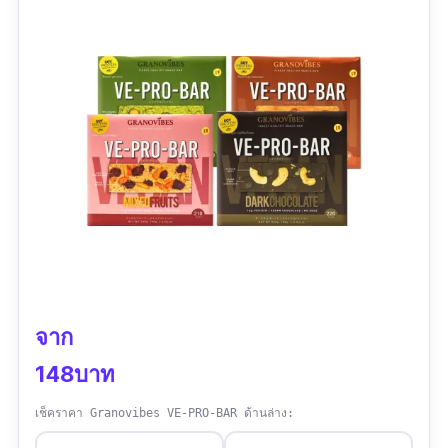
ส่วนผสมสำคัญ
อัลมอนด์: มีวิตามิน E และแมกนีเซียม ช่วยลด
ความเสี่ยงของโรคหัวใจ และเป็นแหล่งพลังงาน
ที่ดี
คอร์นเฟร็ก: มีไฟเบอร์และวิตามินบีสูง ช่วยให้
รู้สึกอิ่มนาน เสริมสร้างการทำงานของระบบ
ย่อยอาหาร
เวย์โปรตีน: สร้างกล้ามเนื้อ และฟื้นฟูร่างกาย
หลังออกกำลังกาย
ข้าวโอ๊ต: อุดมไปด้วยไฟเบอร์ วิตามิน B และแร่
จาก
ธาตุต่างๆ ช่วยควบคุมระดับน้ำตาลในเลือด ลด
148บาท
ความเสี่ยงของโรคหัวใจ
อินนูลิน: ไฟเบอร์ช่วยในการสนับสนุนการเจริญ
เช็คราคา Granovibes VE-PRO-BAR ด้านล่าง:
เติบโตของแบคทีเรียดีในลำไส้ ช่วยให้ระบบย่อย