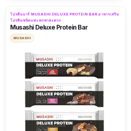
ต้องตามหาอีกต่อไปแล้วว่า Protein Bar ซื้อที่ไหน
จัดโปรตีนบาร์แท่งนี้ไปแท่งเดียวเป็นอันจบปึ้ง
โปรตีนบาร์ MUSASHI DELUXE PROTEIN BAR อาหารเสริม
โปรตีนชนิดแท่ง พกพาสะดวก
Musashi Deluxe Protein Bar
ข้อมูลเฉพาะ
MUSASHI
รสชาติ :
รสดาร์กช็อกโกแลต
รีวิวจากผู้ใช้จริง :
“ชอบที่โปรตีนเยอะมาก รสชาติไม่หวาน น้ำตาล 0
g รู้สึกเหมือนกินบราวนี่เข้มๆ”