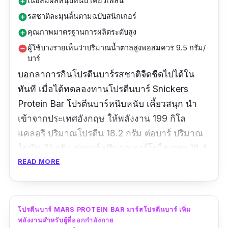
เนื้อสัมผัสหนุบหนับ เคี้ยวเพลิน
add_circle
รสชาติละมุนลิ้นตามฉบับสนิกเกอร์
add_circle
คุณภาพมาตรฐานการผลิตระดับสูง
add_circle
ผู้ใช้บางรายเห็นว่าปริมาณน้ำตาลสูงพอสมควร 9.5 กรัม/
remove_circle
บาร์
บอกลาการกินโปรตีนบาร์รสชาติจืดชืดไปได้ใน
ทันที เมื่อได้ทดลองทานโปรตีนบาร์ Snickers
Protein Bar โปรตีนบาร์หนึบหนับ เคี้ยวสนุก นำ
เข้าจากประเทศอังกฤษ ให้พลังงาน 199 กิโล
แคลอรี ปริมาณโปรตีน 18.2 กรัม ต่อบาร์ ปริมาณ
ไขมัน 7.1 กรัม ต่อบาร์ ปริมาณคาร์โบไฮเดรต 18.4
กรัม ต่อบาร์ และปริมาณน้ำตาล 9.5 กรัม ต่อบาร์
READ MORE
สามารถกินก่อนออกกำลังกายก็ได้ กินหลังออก
กำลังกาย หรือระหว่างออกกำลังกายก็ได้ ไม่ต้อง
กังวลว่าจะทำให้โหยหรือจุกท้องแต่อย่างใด
โปรตีนบาร์ MARS PROTEIN BAR มาร์สโปรตีนบาร์ เพิ่ม
พลังงานสำหรับผู้ที่ออกกำลังกาย