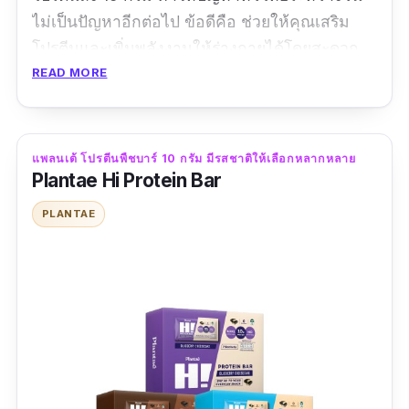
ไม่เป็นปัญหาอีกต่อไป ข้อดีคือ ช่วยให้คุณเสริม
โปรตีนและเพิ่มพลังงานให้ร่างกายได้โดยสะดวก
สามารถพกพาไปได้ทุกที่ ทุกเวลา ถ้าทานไม่หมด
READ MORE
ก็สามารถแบ่งทานได้ โดยการเก็บรักษาไว้ในตู้เย็น
จะกินเพิ่มมวลกล้ามเนื้อก็ได้ แต่จำต้องรับประทาน
อาหารที่มีประโยชน์อย่างอื่นควบคู่ไปด้วย
แพลนเต้ โปรตีนพืชบาร์ 10 กรัม มีรสชาติให้เลือกหลากหลาย
Plantae Hi Protein Bar
ข้อมูลเฉพาะ
PLANTAE
รสชาติ :
รสช็อกโกแลต
รีวิวจากผู้ใช้จริง :
“อยากให้ตัวนี้เป็น protein bar เซเว่น จะได้หาซื้อ
ง่ายๆ หน่อย อร่อยถูกใจมากๆ”