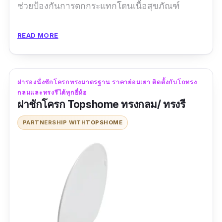
ช่วยป้องกันการตกกระแทกโดนเนื้อสุขภัณฑ์
รีวิวจากผู้ใช้จริง:
READ MORE
“ฝารองนั่งชักโครกทรงรี cotton คุณภาพดีมาก ดี
กว่าอันเก่าที่แตกไปซะอีก เป็น soft close ด้วยไม่
ต้องกังวลว่าจะปิดฝาเสียงดัง จัดส่งรวดเร็ว คุ้มค่า
ฝารองนั่งชักโครกทรงมาตรฐาน ราคาย่อมเยา ติดตั้งกับโถทรง
กลมและทรงรีได้ทุกยี่ห้อ
ราคาไม่แพง”
ฝาชักโครก Topshome ทรงกลม/ ทรงรี
PARTNERSHIP WITH
TOPSHOME