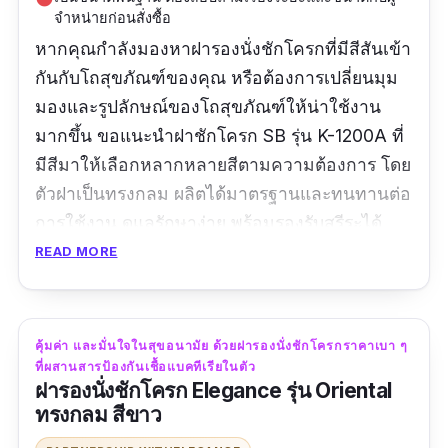
จำหน่ายก่อนสั่งซื้อ
หากคุณกำลังมองหาฝารองนั่งชักโครกที่มีสีสันเข้า
กันกับโถสุขภัณฑ์ของคุณ หรือต้องการเปลี่ยนมุม
มองและรูปลักษณ์ของโถสุขภัณฑ์ให้น่าใช้งาน
มากขึ้น ขอแนะนำฝาชักโครก SB รุ่น K-1200A ที่
มีสีมาให้เลือกหลากหลายสีตามความต้องการ โดย
ตัวฝาเป็นทรงกลม ผลิตได้มาตรฐานและทนทานต่อ
การใช้งาน ดูแลรักษาง่าย พร้อมรองรับสรีระได้
อย่างสบายตัว
READ MORE
รีวิวจากผู้ใช้จริง:
คุ้มค่า และมั่นใจในสุขอนามัย ด้วยฝารองนั่งชักโครกราคาเบา ๆ
“สินค้าดี จัดส่งเร็ว ติดตั้งง่าย แต่ถ้ามีคำแนะนำใน
ที่ผสานสารป้องกันเชื้อแบคทีเรียในตัว
การติดตั้งเป็นแผ่นเล็กๆ ให้ลูกค้า จะดีมากเลยค่ะ
ฝารองนั่งชักโครก Elegance รุ่น Oriental
แต่ก็ไม่ยากนะคะ ของที่บ้านอันเก่าคนละยี่ห้อ
ทรงกลม สีขาว
คนละแบบ ผู้หญิงก็ติดตั้งเองได้ สะดวกมากค่ะ”