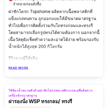
จำหน่ายก่อนสั่งซื้อ
ฝาชักโครก Topshome ผลิตจากเนื้อพลาสติกที่
แข็งแรงทนทาน ถูกออกแบบให้มีขนาดมาตรฐาน
ทั่วไปเพื่อการติดตั้งร่วมกับโถทรงกลมและทรงรี
โดยสามารถเลือกรูปทรงได้ตามต้องการ นอกจากนี้
เนื้อวัสดุยังเช็ดทำความสะอาดได้ง่าย พร้อมรองรับ
น้ำหนักได้สูงสุด 200 กิโลกรัม
รีวิวจากผู้ใช้จริง:
READ MORE
“การจัดส่งสินค้ารวดเร็วดีมาก สินค้ามีคุณภาพดี
มาก สินค้าใหม่ใช้งานได้ดีมาก ราคาถูกดีมาก คุ้ม
ค่าคุ้มราคาดีมาก ไว้โอกาสหน้าจะมาอุดหนุนอีก”
ใช้ห้องน้ำสบายตัวด้วยฝาชักโครกพลาสติกเกรดเอที่ผลิตจาก
เครื่องจักรมาตรฐาน
ฝารองนั่ง WSP ทรงกลม/ ทรงรี