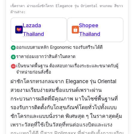
เช็คราคา ฝารองนั่งชักโครก Elegance รุ่น Oriental ทรงกลม สีขาว
ด้านล่าง:
Lazada
Shopee
Thailand
Thailand
ออกแบบตามหลัก Ergonomic รองรับสรีระได้ดี
add_circle
ราคาย่อมเยากว่าสินค้าในตลาด
add_circle
เป็นขนาดพื้นฐาน ต้องสอบถามเรื่องระยะและขนาดกับผู้
remove_circle
จำหน่ายก่อนสั่งซื้อ
ฝาชักโครกทรงกลมจาก Elegance รุ่น Oriental
สวยงามเรียบง่ายสมชื่อแบรนด์เพราะผ่าน
กระบวนการผลิตที่มีคุณภาพ มาในไซซ์พื้นฐานที่
รองรับการติดตั้งกับโถสุขภัณฑ์โดยทั่วไปทั้งแบบ
ชักโครกและแบบนั่งราด พิเศษสุด ๆ ในราคาสุดคุ้ม
เพราะวัสดุที่ใช้เป็นวัสดุที่ทนต่อแรงบิดและแรง
กระแทกได้ดี มีสาร Polimaxx ที่ช่วยยับยั้งการเจริญ