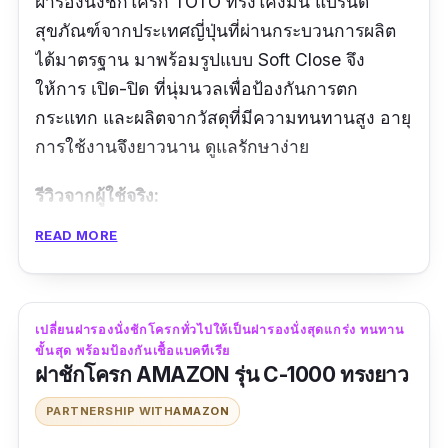
ฝารองนั่งชักโครก TOTO ทรงโค้งมน แบรนด์
สุขภัณฑ์จากประเทศญี่ปุ่นที่ผ่านกระบวนการผลิต
ได้มาตรฐาน มาพร้อมรูปแบบ Soft Close จึง
ให้การ เปิด-ปิด ที่นุ่มนวลเพื่อป้องกันการตก
กระแทก และผลิตจากวัสดุที่มีความทนทานสูง อายุ
การใช้งานจึงยาวนาน ดูแลรักษาง่าย
รีวิวจากผู้ใช้จริง:
READ MORE
“ร้านค้าตอบคำถามรวดเร็วดีครับ ส่งของรวดเร็ว
แพ็คกันกระแทกแน่นหนาดีมาก ฝาติดตั้งไม่ยาก
ครับ”
เปลี่ยนฝารองนั่งชักโครกทั่วไปให้เป็นฝารองนั่งสุดแกร่ง ทนทาน
ขั้นสุด พร้อมป้องกันเชื้อแบคทีเรีย
ฝาชักโครก AMAZON รุ่น C-1000 ทรงยาว
PARTNERSHIP WITH
AMAZON