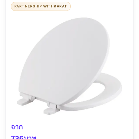
PARTNERSHIP WITH
KARAT
“จัดส่งไวมากๆๆๆ หลังจากกดขอคืนเงิน แพ็คสินค้า
มาดีมาก มีกันกระแทกมาให้ด้วย ขนส่งดีมาก
คุณภาพสินค้าดีมาก แข็งแรง ใช้งานได้ เป็นปกติ
สินค้าดีมีคุณภาพ สมราคาดังที่คาดไว้”
จาก
736บาท