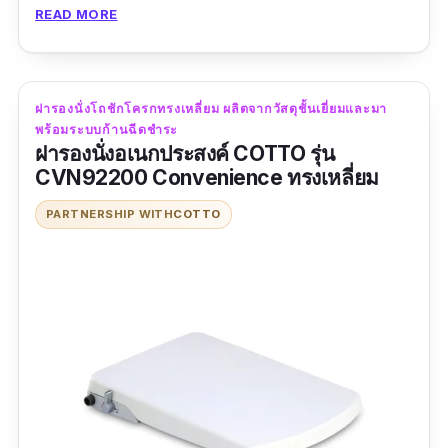
READ MORE
รีวิวจากผู้ใช้จริง:
“จัดส่งไว แพ็คเกจมาดี มีก้นกระแทก สินค้าไม่ได้
รับความเสียหายใดๆ วัสดุดีมาก น้ำหนักกำลังพอดี
ฝารองนั่งโถชักโครกทรงเหลี่ยม ผลิตจากวัสดุชั้นเยี่ยมและมา
พร้อมระบบก้านฉีดชำระ
ราคาไม่แพง เหมาะสม จนท.ขนส่งโทรแจ้งก่อน
ฝารองนั่งอเนกประสงค์ COTTO รุ่น
ส่ง”
CVN92200 Convenience ทรงเหลี่ยม
PARTNERSHIP WITH
COTTO