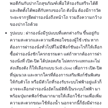
พอดีกันกับปากโถสุขภัณฑ์เพื่อให้รองรับสรีระได้ดี
และติดตั้งได้พอดีกับทรงของโถ ดังนั้น ต้องมีการวัด
ระยะจากรูยึดฝารองนั่งถึงหน้าโถ รวมถึงความกว้าง
ของปากโถด้วย
รูปแบบ : ฝารองนั่งมีรูปแบบที่แตกต่างกัน ขึ้นอยู่กับ
ความสะดวกและความพึงพอใจของผู้ใช้ เช่น หาก
ต้องการฝารองนั่งทั่วไปที่ไม่มีฟังก์ชันอะไรก็ให้เลือก
ซื้อฝารองนั่งชักโครกธรรมดา แต่ถ้าหากต้องการฝา
รองนั่งที่ เปิด-ปิด ได้ปลอดภัย ไม่ตกกระแทกและไม่
ส่งเสียงดัง ก็ให้เลือกแบบ Soft close เพื่อการ เปิด-ปิด
ที่นุ่มนวล และหากใครที่ต้องการเสริมฟังก์ชันพิเศษ
ให้กับตัวโถ หรือมีตัวโถที่รองรับระบบไฟฟ้าอยู่แล้วก็
อาจจะเลือกฝารองนั่งอัตโนมัติที่เป็นระบบไฟฟ้า มา
พร้อมปุ่มกดฟังก์ชันมากมายให้เลือกใช้งานเพื่อเพิ่ม
ความสะดวกขณะใช้ห้องน้ำ นอกจากนี้ก็ยังมีฝารอง