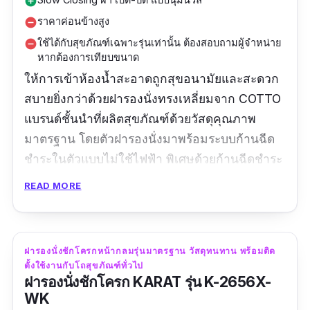
add_circle
ราคาค่อนข้างสูง
remove_circle
ใช้ได้กับสุขภัณฑ์เฉพาะรุ่นเท่านั้น ต้องสอบถามผู้จำหน่าย
remove_circle
หากต้องการเทียบขนาด
ให้การเข้าห้องน้ำสะอาดถูกสุขอนามัยและสะดวก
สบายยิ่งกว่าด้วยฝารองนั่งทรงเหลี่ยมจาก COTTO
แบรนด์ชั้นนำที่ผลิตสุขภัณฑ์ด้วยวัสดุคุณภาพ
มาตรฐาน โดยตัวฝารองนั่งมาพร้อมระบบก้านฉีด
ชำระในตัวแบบไม่ใช้ไฟฟ้า พิเศษด้วยก้านฉีดชำระ
ที่ผลิตจากพลาสติกผสมสาร Anti-bacteria
READ MORE
สามารถยับยั้งการเจริญเติบโตของแบคทีเรียได้ จึง
มั่นใจได้ว่าสะอาดทั้งก่อนและหลังเข้าห้องน้ำ
นอกจากนี้ก็ยังมีก้านชำระด้านหน้าเพื่ออำนวย
ฝารองนั่งชักโครกหน้ากลมรุ่นมาตรฐาน วัสดุทนทาน พร้อมติด
ความสะดวกสำหรับผู้หญิงด้วย
ตั้งใช้งานกับโถสุขภัณฑ์ทั่วไป
ฝารองนั่งชักโครก KARAT รุ่น K-2656X-
รีวิวจากผู้ใช้จริง:
WK