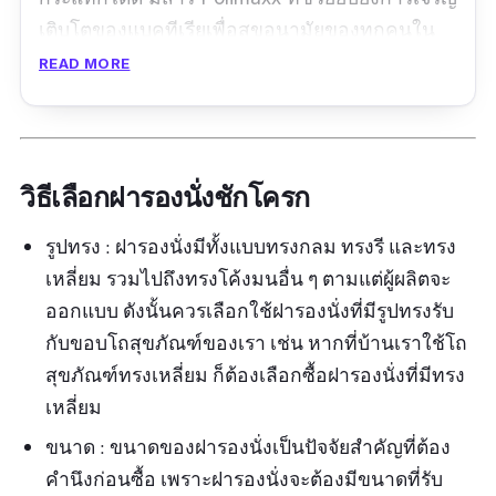
เติบโตของแบคทีเรียเพื่อสุขอนามัยของทุกคนใน
ครอบครัว นอกจากนี้ยังสามารถปรับระยะขายึดโถ
READ MORE
ได้ถึง 4 ทิศทาง
รีวิวจากผู้ใช้จริง:
วิธีเลือกฝารองนั่งชักโครก
“สินค้ามาตรงตามที่ต้องการ ขนส่งรวดเร็ว หีบห่อ
เรียบร้อยดีมาก ทดลองใส่แล้วตรงรุ่นใช้งานได้ตาม
รูปทรง : ฝารองนั่งมีทั้งแบบทรงกลม ทรงรี และทรง
ปกติ คุณภาพต้องดูระยะยาว”
เหลี่ยม รวมไปถึงทรงโค้งมนอื่น ๆ ตามแต่ผู้ผลิตจะ
ออกแบบ ดังนั้นควรเลือกใช้ฝารองนั่งที่มีรูปทรงรับ
กับขอบโถสุขภัณฑ์ของเรา เช่น หากที่บ้านเราใช้โถ
สุขภัณฑ์ทรงเหลี่ยม ก็ต้องเลือกซื้อฝารองนั่งที่มีทรง
เหลี่ยม
ขนาด : ขนาดของฝารองนั่งเป็นปัจจัยสำคัญที่ต้อง
คำนึงก่อนซื้อ เพราะฝารองนั่งจะต้องมีขนาดที่รับ