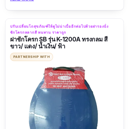
“ซื้อเป็นชิ้นที่2 แพ็คของอย่างอลัง ส่งไว3วันถึง
สินค้าดี​ เนื้อดี​ สีสวย(เสียดายมีสีเดียว)​ ของตรงปก​
ใส่ได้พอดีไม่มีขาด/เกิน​”
ปรับเปลี่ยนโถสุขภัณฑ์ให้ดูไม่น่าเบื่ออีกต่อไปด้วยฝารองนั่ง
ชักโครกหลากสี ทนทาน ราคาถูก
ฝาชักโครก SB รุ่น K-1200A ทรงกลม สี
ขาว/ แดง/ น้ำเงิน/ ฟ้า
PARTNERSHIP WITH