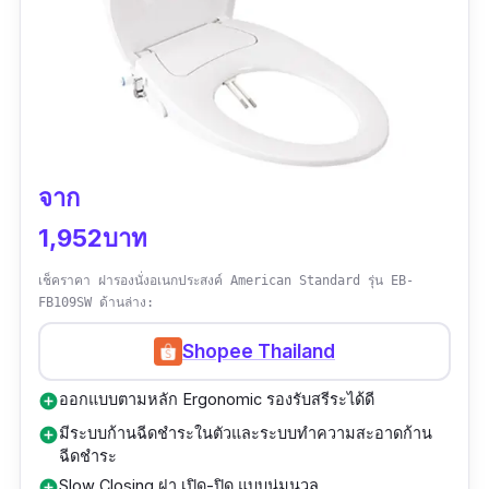
จาก
1,952บาท
เช็คราคา ฝารองนั่งอเนกประสงค์ American Standard รุ่น EB-
FB109SW ด้านล่าง:
Shopee Thailand
ออกแบบตามหลัก Ergonomic รองรับสรีระได้ดี
add_circle
มีระบบก้านฉีดชำระในตัวและระบบทำความสะอาดก้าน
add_circle
ฉีดชำระ
Slow Closing ฝา เปิด-ปิด แบบนุ่มนวล
add_circle