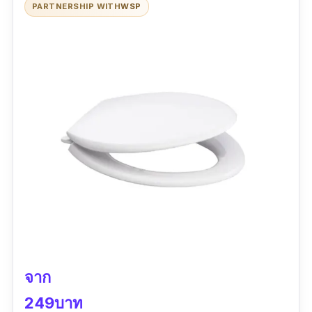
PARTNERSHIP WITH
WSP
จาก
249บาท