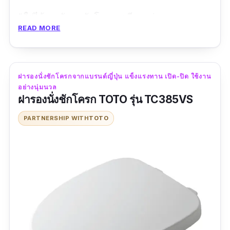
“ใส่ได้ตรงกับชุดชักโครกพอดี ตรงรุ่นสวยงาม หา
READ MORE
มานานแล้วส่งของเร็วทันใจแพ็คมาอย่างดีครับ”
ฝารองนั่งชักโครกจากแบรนด์ญี่ปุ่น แข็งแรงทาน เปิด-ปิด ใช้งาน
อย่างนุ่มนวล
ฝารองนั่งชักโครก TOTO รุ่น TC385VS
PARTNERSHIP WITH
TOTO