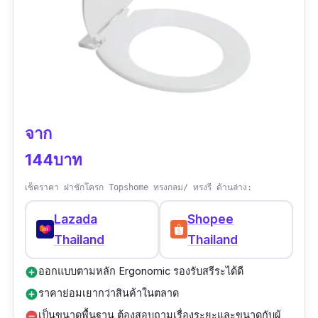
จาก
144บาท
เช็คราคา ฝาชักโครก Topshome ทรงกลม/ ทรงรี ด้านล่าง:
Lazada
Shopee
Thailand
Thailand
ออกแบบตามหลัก Ergonomic รองรับสรีระได้ดี
add_circle
ราคาย่อมเยากว่าสินค้าในตลาด
add_circle
เป็นขนาดพื้นฐาน ต้องสอบถามเรื่องระยะและขนาดกับผู้
remove_circle