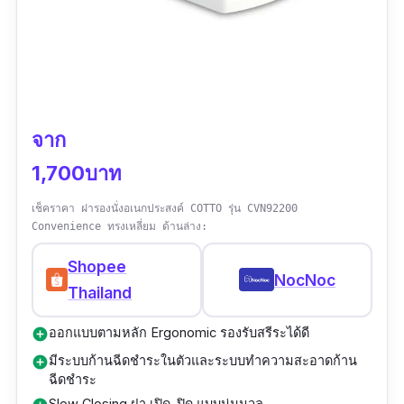
จาก
1,700บาท
เช็คราคา ฝารองนั่งอเนกประสงค์ COTTO รุ่น CVN92200
Convenience ทรงเหลี่ยม ด้านล่าง:
Shopee
NocNoc
Thailand
ออกแบบตามหลัก Ergonomic รองรับสรีระได้ดี
add_circle
มีระบบก้านฉีดชำระในตัวและระบบทำความสะอาดก้าน
add_circle
ฉีดชำระ
Slow Closing ฝา เปิด-ปิด แบบนุ่มนวล