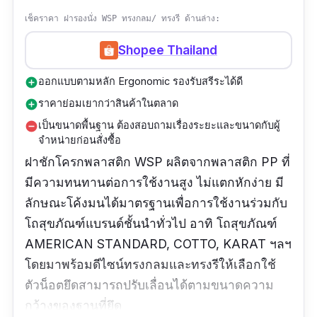
เช็คราคา ฝารองนั่ง WSP ทรงกลม/ ทรงรี ด้านล่าง:
Shopee Thailand
ออกแบบตามหลัก Ergonomic รองรับสรีระได้ดี
add_circle
ราคาย่อมเยากว่าสินค้าในตลาด
add_circle
เป็นขนาดพื้นฐาน ต้องสอบถามเรื่องระยะและขนาดกับผู้
remove_circle
จำหน่ายก่อนสั่งซื้อ
ฝาชักโครกพลาสติก
WSP ผลิตจากพลาสติก PP ที่
มีความทนทานต่อการใช้งานสูง ไม่แตกหักง่าย มี
ลักษณะโค้งมนได้มาตรฐานเพื่อการใช้งานร่วมกับ
โถสุขภัณฑ์แบรนด์ชั้นนำทั่วไป อาทิ โถสุขภัณฑ์
AMERICAN STANDARD, COTTO, KARAT ฯลฯ
โดย
มาพร้อมดีไซน์
ทรงกลมและทรงรีให้เลือกใช้
ตัวน็อตยึดสามารถปรับเลื่อนได้ตามขนาดความ
กว้างของฐานที่ยึด