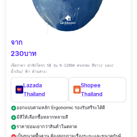
จาก
230บาท
เช็คราคา ฝาชักโครก SB รุ่น K-1200A ทรงกลม สีขาว/ แดง/
น้ำเงิน/ ฟ้า ด้านล่าง:
Lazada
Shopee
Thailand
Thailand
ออกแบบตามหลัก Ergonomic รองรับสรีระได้ดี
add_circle
มีสีให้เลือกซื้อหลากหลายสี
add_circle
ราคาย่อมเยากว่าสินค้าในตลาด
add_circle
เป็นขนาดพื้นฐาน ต้องสอบถามเรื่องระยะและขนาดกับผู้
remove_circle