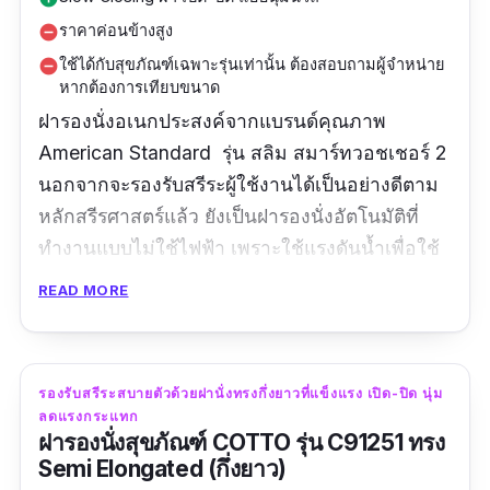
ราคาค่อนข้างสูง
remove_circle
ใช้ได้กับสุขภัณฑ์เฉพาะรุ่นเท่านั้น ต้องสอบถามผู้จำหน่าย
remove_circle
หากต้องการเทียบขนาด
ฝารองนั่งอเนกประสงค์จากแบรนด์คุณภาพ
American Standard รุ่น สลิม สมาร์ทวอชเชอร์ 2
นอกจากจะรองรับสรีระผู้ใช้งานได้เป็นอย่างดีตาม
หลักสรีรศาสตร์แล้ว ยังเป็นฝารองนั่งอัตโนมัติที่
ทำงานแบบไม่ใช้ไฟฟ้า เพราะใช้แรงดันน้ำเพื่อใช้
ร่วมกับก้านฉีดชำระในตัว เรียกได้ว่าสะดวกสุด ๆ
READ MORE
เพราะปรับแรงดันน้ำได้ตามต้องการเหมือนใช้
ระบบไฟฟ้า ทั้งยังไม่ต้องกังวลเรื่องสุขอนามัย
เพราะมีระบบทำความสะอาดก้านฉีดชำระทั้งก่อน
รองรับสรีระสบายตัวด้วยฝานั่งทรงกึ่งยาวที่แข็งแรง เปิด-ปิด นุ่ม
และหลังใช้ โดยมาพร้อมฝาปิดก้านฉีด จึงมั่นใจได้
ลดแรงกระแทก
ว่าสะอาดอย่างแน่นอนแม้ต้องใช้งานร่วมกับผู้อื่น
ฝารองนั่งสุขภัณฑ์ COTTO รุ่น C91251 ทรง
Semi Elongated (กึ่งยาว)